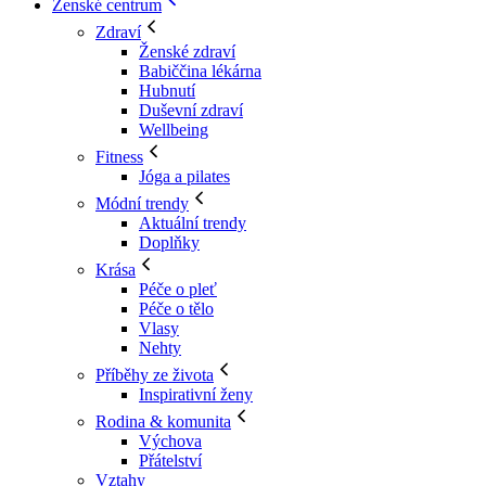
Ženské centrum
Zdraví
Ženské zdraví
Babiččina lékárna
Hubnutí
Duševní zdraví
Wellbeing
Fitness
Jóga a pilates
Módní trendy
Aktuální trendy
Doplňky
Krása
Péče o pleť
Péče o tělo
Vlasy
Nehty
Příběhy ze života
Inspirativní ženy
Rodina & komunita
Výchova
Přátelství
Vztahy