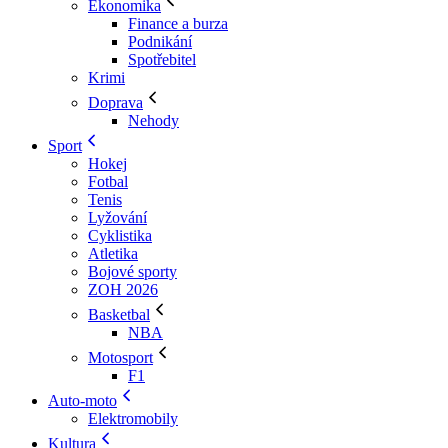
Ekonomika
Finance a burza
Podnikání
Spotřebitel
Krimi
Doprava
Nehody
Sport
Hokej
Fotbal
Tenis
Lyžování
Cyklistika
Atletika
Bojové sporty
ZOH 2026
Basketbal
NBA
Motosport
F1
Auto-moto
Elektromobily
Kultura