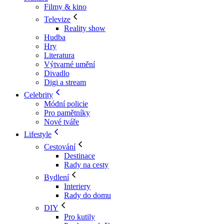
Filmy & kino
Televize
Reality show
Hudba
Hry
Literatura
Výtvarné umění
Divadlo
Digi a stream
Celebrity
Módní policie
Pro pamětníky
Nové tváře
Lifestyle
Cestování
Destinace
Rady na cesty
Bydlení
Interiery
Rady do domu
DIY
Pro kutily