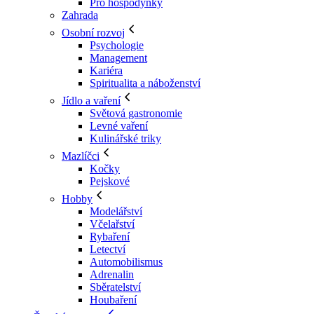
Pro hospodyňky
Zahrada
Osobní rozvoj
Psychologie
Management
Kariéra
Spiritualita a náboženství
Jídlo a vaření
Světová gastronomie
Levné vaření
Kulinářské triky
Mazlíčci
Kočky
Pejskové
Hobby
Modelářství
Včelařství
Rybaření
Letectví
Automobilismus
Adrenalin
Sběratelství
Houbaření