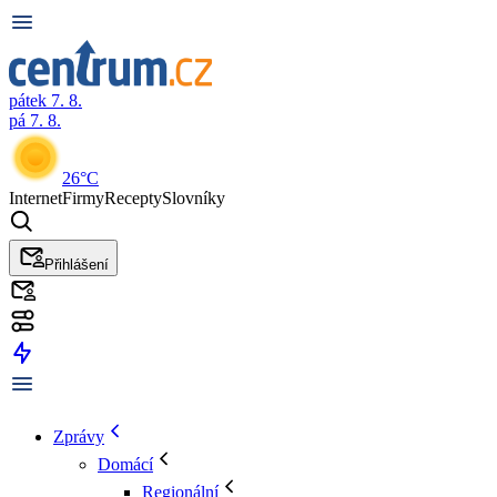
pátek 7. 8.
pá 7. 8.
26°C
Internet
Firmy
Recepty
Slovníky
Přihlášení
Zprávy
Domácí
Regionální