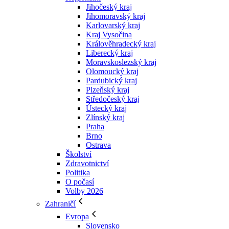
Jihočeský kraj
Jihomoravský kraj
Karlovarský kraj
Kraj Vysočina
Králověhradecký kraj
Liberecký kraj
Moravskoslezský kraj
Olomoucký kraj
Pardubický kraj
Plzeňský kraj
Středočeský kraj
Ústecký kraj
Zlínský kraj
Praha
Brno
Ostrava
Školství
Zdravotnictví
Politika
O počasí
Volby 2026
Zahraničí
Evropa
Slovensko