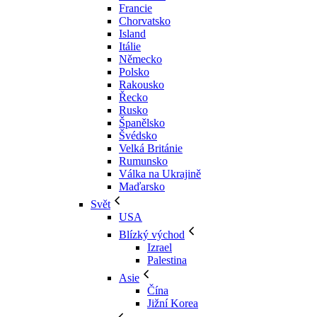
Francie
Chorvatsko
Island
Itálie
Německo
Polsko
Rakousko
Řecko
Rusko
Španělsko
Švédsko
Velká Británie
Rumunsko
Válka na Ukrajině
Maďarsko
Svět
USA
Blízký východ
Izrael
Palestina
Asie
Čína
Jižní Korea