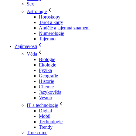
Sex
Astrologie
Horoskopy
Tarot a karty
Andělé a tajemná znamení
Numerologie
Tajemno
Zajímavosti
Věda
Biologie
Ekologie
Fyzika
Geografie
Historie
Chemie
Jazykověda
Vesmír
IT a technologie
Digital
Mobil
Technologie
Trendy
True crime