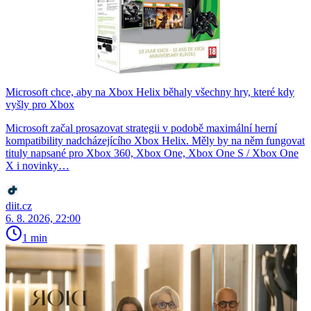
Microsoft chce, aby na Xbox Helix běhaly všechny hry, které kdy
vyšly pro Xbox
Microsoft začal prosazovat strategii v podobě maximální herní
kompatibility nadcházejícího Xbox Helix. Měly by na něm fungovat
tituly napsané pro Xbox 360, Xbox One, Xbox One S / Xbox One
X i novinky…
diit.cz
6. 8. 2026, 22:00
1 min