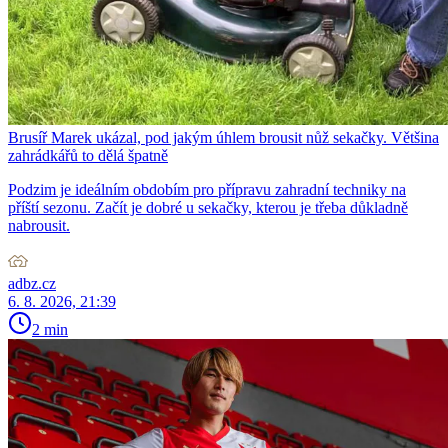
Brusíř Marek ukázal, pod jakým úhlem brousit nůž sekačky. Většina
zahrádkářů to dělá špatně
Podzim je ideálním obdobím pro přípravu zahradní techniky na
příští sezonu. Začít je dobré u sekačky, kterou je třeba důkladně
nabrousit.
adbz.cz
6. 8. 2026, 21:39
2 min