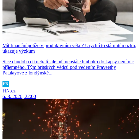
Mít finanční potíže v produktivním věku? Urychlí to stárnutí mozku,
ukazuje výzkum
Sice chudoba cti netratí, ale mít neustále hluboko do kapsy není nic
příjemného. Tým britských vědců pod vedením Praveethy
Patalayové z londýnské...
HN.cz
6. 8. 2026, 22:00