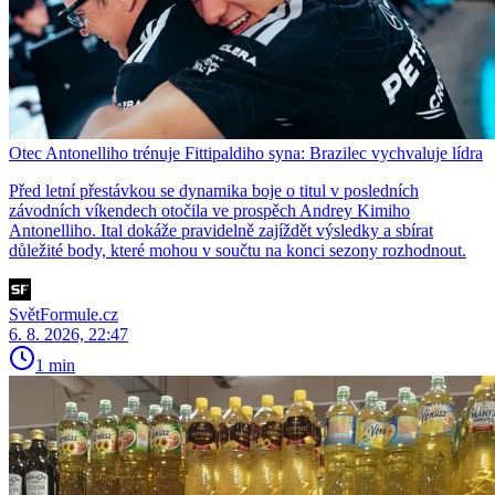
Otec Antonelliho trénuje Fittipaldiho syna: Brazilec vychvaluje lídra
Před letní přestávkou se dynamika boje o titul v posledních
závodních víkendech otočila ve prospěch Andrey Kimiho
Antonelliho. Ital dokáže pravidelně zajíždět výsledky a sbírat
důležité body, které mohou v součtu na konci sezony rozhodnout.
SvětFormule.cz
6. 8. 2026, 22:47
1 min