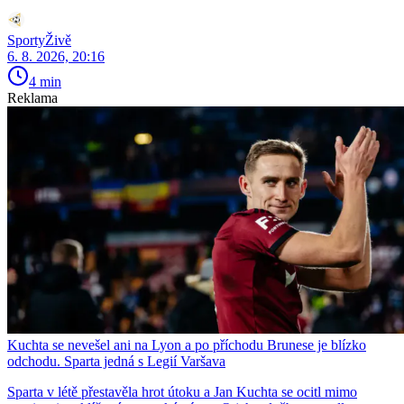
SportyŽivě
6. 8. 2026, 20:16
4 min
Reklama
Kuchta se nevešel ani na Lyon a po příchodu Brunese je blízko
odchodu. Sparta jedná s Legií Varšava
Sparta v létě přestavěla hrot útoku a Jan Kuchta se ocitl mimo