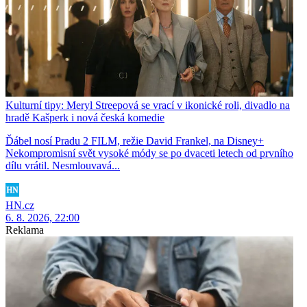
Kulturní tipy: Meryl Streepová se vrací v ikonické roli, divadlo na
hradě Kašperk i nová česká komedie
Ďábel nosí Pradu 2 FILM, režie David Frankel, na Disney+
Nekompromisní svět vysoké módy se po dvaceti letech od prvního
dílu vrátil. Nesmlouvavá...
HN.cz
6. 8. 2026, 22:00
Reklama