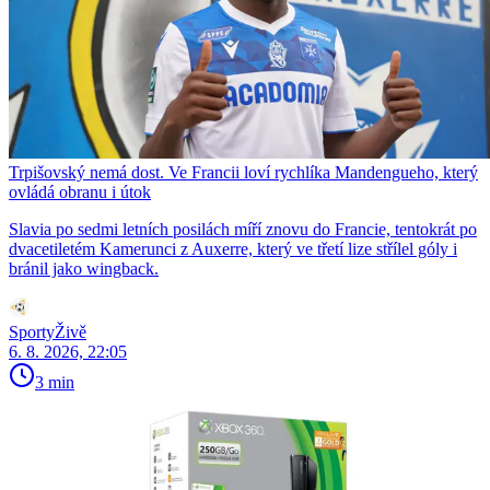
Trpišovský nemá dost. Ve Francii loví rychlíka Mandengueho, který
ovládá obranu i útok
Slavia po sedmi letních posilách míří znovu do Francie, tentokrát po
dvacetiletém Kamerunci z Auxerre, který ve třetí lize střílel góly i
bránil jako wingback.
SportyŽivě
6. 8. 2026, 22:05
3 min