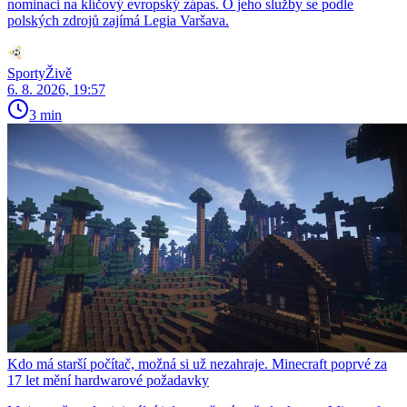
nominaci na klíčový evropský zápas. O jeho služby se podle
polských zdrojů zajímá Legia Varšava.
SportyŽivě
6. 8. 2026, 19:57
3 min
Kdo má starší počítač, možná si už nezahraje. Minecraft poprvé za
17 let mění hardwarové požadavky