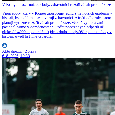
V Kongu hrozí mutace eboly, zdravotníci rozšíří zásah proti nákaze
Virus eboly, který v Kongu způsobuje jednu z nejhorších epidemií v
historii, by mohl mutovat, varují zdravotníci. Afričtí odborníci proto
plánují výrazně rozšířit zásah proti nákaze, včetně vyhledávání
pacientů přímo v domácnostech. Počet potvrzených případů už
překročil 4000 a podle úřadů jde o druhou největší epidemii eboly v
historii, uvedl list The Guardian.
Aktuálně.cz - Zprávy
6. 8. 2026, 19:38