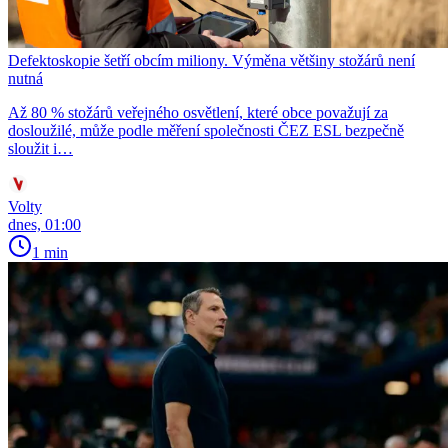
Defektoskopie šetří obcím miliony. Výměna většiny stožárů není
nutná
Až 80 % stožárů veřejného osvětlení, které obce považují za
dosloužilé, může podle měření společnosti ČEZ ESL bezpečně
sloužit i…
Volty
dnes, 01:00
1 min