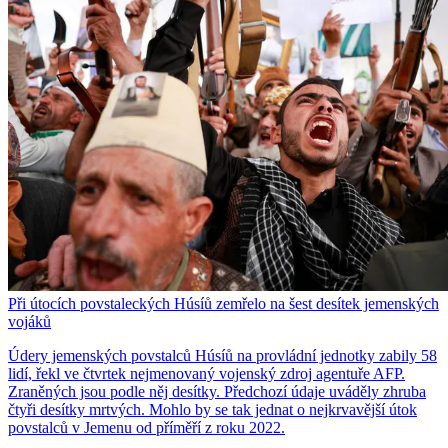
Při útocích povstaleckých Húsíů zemřelo na šest desítek jemenských
vojáků
Údery jemenských povstalců Húsíů na provládní jednotky zabily 58
lidí, řekl ve čtvrtek nejmenovaný vojenský zdroj agentuře AFP.
Zraněných jsou podle něj desítky. Předchozí údaje uváděly zhruba
čtyři desítky mrtvých. Mohlo by se tak jednat o nejkrvavější útok
povstalců v Jemenu od příměří z roku 2022.