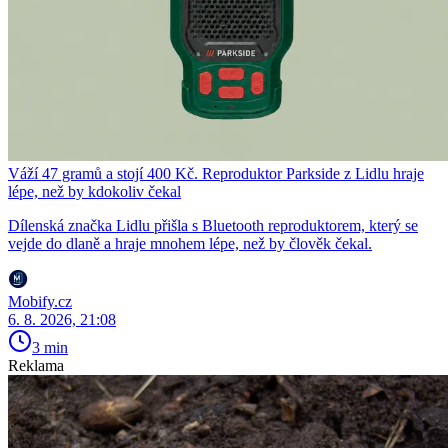
Váží 47 gramů a stojí 400 Kč. Reproduktor Parkside z Lidlu hraje
lépe, než by kdokoliv čekal
Dílenská značka Lidlu přišla s Bluetooth reproduktorem, který se
vejde do dlaně a hraje mnohem lépe, než by člověk čekal.
Mobify.cz
6. 8. 2026, 21:08
3 min
Reklama