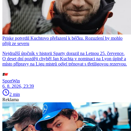
Priske potvrdil Kuchtovo přeřazení k béčku. Rozuzlení by mohlo
přijít ze severu
Nejdražší útočník v historii Sparty dorazil na Letnou 25. července.
O deset dní později chyběl Jan Kuchta v nominaci na Lyon úplně a
místo přípravy na Ligu mistrů odjel trénovat s třetiligovou rezervou.
SportWin
6. 8. 2026, 23:39
2 min
Reklama