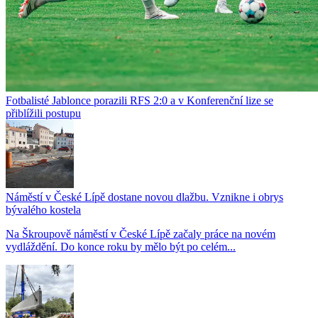
Fotbalisté Jablonce porazili RFS 2:0 a v Konferenční lize se
přiblížili postupu
Náměstí v České Lípě dostane novou dlažbu. Vznikne i obrys
bývalého kostela
Na Škroupově náměstí v České Lípě začaly práce na novém
vydláždění. Do konce roku by mělo být po celém...