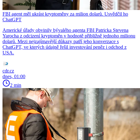
FBI agent měl ukrást kryptoměny za milion dolarů. Usvědčil ho
ChatGPT
Americké úřady obvinily bývalého agenta FBI Patricka Stevena
Yarocha z odcizení kryptoměn v hodnotě přibližně jednoho milionu
dolarů. Mezi nejzajímavější důkazy patří jeho konverzace s
ChatGPT, ve kterých údajně řešil investování peněz i odchod z
USA.
cdr.cz
dnes, 01:00
2 min