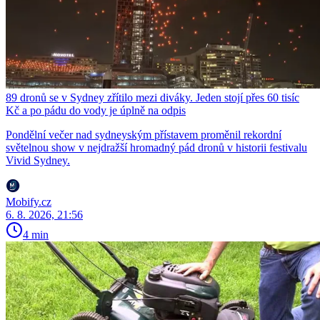
89 dronů se v Sydney zřítilo mezi diváky. Jeden stojí přes 60 tisíc
Kč a po pádu do vody je úplně na odpis
Pondělní večer nad sydneyským přístavem proměnil rekordní
světelnou show v nejdražší hromadný pád dronů v historii festivalu
Vivid Sydney.
Mobify.cz
6. 8. 2026, 21:56
4 min