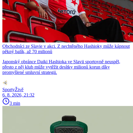
Obchodníci ze Slavie v akci. Z nechtěného Hashioky může kápnout
pěkný balík, až 70 milionů
Japonský obránce Daiki Hashioka ve Slavii sportovně neuspěl,
přesto z něj klub může vytěžit desítky milionů korun díky
promyšlené smluvní strategii.
SportyŽivě
6. 8. 2026, 21:32
3 min