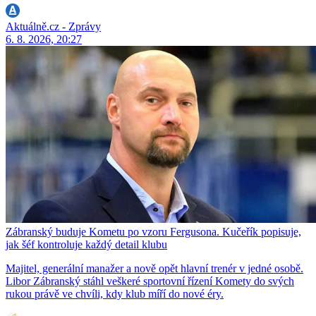
Aktuálně.cz - Zprávy
6. 8. 2026, 20:27
Zábranský buduje Kometu po vzoru Fergusona. Kučeřík popisuje,
jak šéf kontroluje každý detail klubu
Majitel, generální manažer a nově opět hlavní trenér v jedné osobě.
Libor Zábranský stáhl veškeré sportovní řízení Komety do svých
rukou právě ve chvíli, kdy klub míří do nové éry.