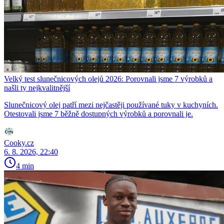
Velký test slunečnicových olejů 2026: Porovnali jsme 7 výrobků a
našli ty nejkvalitnější
Slunečnicový olej patří mezi nejčastěji používané tuky v kuchyních.
Otestovali jsme 7 běžně dostupných výrobků a porovnali je.
Cooky.cz
6. 8. 2026, 22:40
4 min