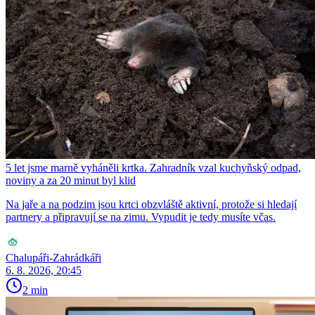
5 let jsme marně vyháněli krtka. Zahradník vzal kuchyňský odpad,
noviny a za 20 minut byl klid
Na jaře a na podzim jsou krtci obzvláště aktivní, protože si hledají
partnery a připravují se na zimu. Vypudit je tedy musíte včas.
Chalupáři-Zahrádkáři
6. 8. 2026, 20:45
2 min