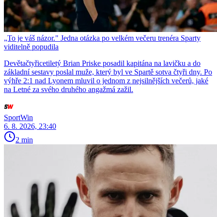
„To je váš názor." Jedna otázka po velkém večeru trenéra Sparty
viditelně popudila
Devětačtyřicetiletý Brian Priske posadil kapitána na lavičku a do
základní sestavy poslal muže, který byl ve Spartě sotva čtyři dny. Po
výhře 2:1 nad Lyonem mluvil o jednom z nejsilnějších večerů, jaké
na Letné za svého druhého angažmá zažil.
SportWin
6. 8. 2026, 23:40
2 min