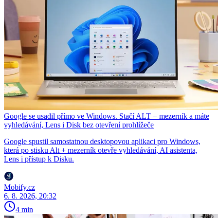
Google se usadil přímo ve Windows. Stačí ALT + mezerník a máte
vyhledávání, Lens i Disk bez otevření prohlížeče
Google spustil samostatnou desktopovou aplikaci pro Windows,
která po stisku Alt + mezerník otevře vyhledávání, AI asistenta,
Lens i přístup k Disku.
Mobify.cz
6. 8. 2026, 20:32
4 min