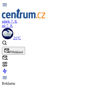
pátek 7. 8.
pá 7. 8.
21°C
Přihlášení
Reklama