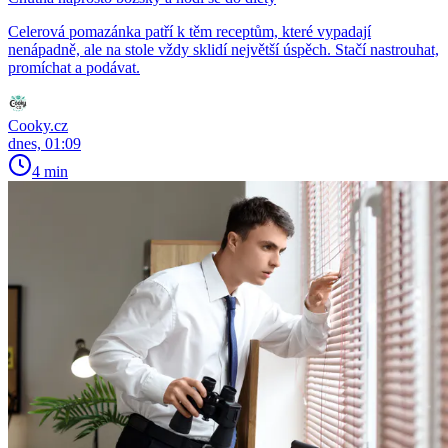
Celerová pomazánka patří k těm receptům, které vypadají
nenápadně, ale na stole vždy sklidí největší úspěch. Stačí nastrouhat,
promíchat a podávat.
Cooky.cz
dnes, 01:09
4 min