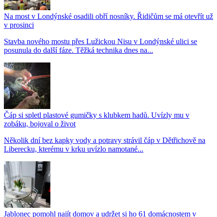
Na most v Londýnské osadili obří nosníky. Řidičům se má otevřít už
v prosinci
Stavba nového mostu přes Lužickou Nisu v Londýnské ulici se
posunula do další fáze. Těžká technika dnes na...
Čáp si spletl plastové gumičky s klubkem hadů. Uvízly mu v
zobáku, bojoval o život
Několik dní bez kapky vody a potravy strávil čáp v Dětřichově na
Liberecku, kterému v krku uvízlo namotané...
Jablonec pomohl najít domov a udržet si ho 61 domácnostem v