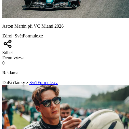
Aston Martin při VC Miami 2026
Zdroj
:
SvětFormule.cz
Sdílet
Denní
výzva
0
Reklama
Další články z
SvětFormule.cz