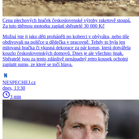
Cena plechových hraček československé výroby raketově stoupá.
Za tuto titěrnou motorku zaplatí sběratelé 30 000 Kč
Možná jste ji jako děti proháněli po koberci v obýváku, nebo tiše
obdivovali na poličce u dědečka v pracovně. Tehdy to byla jen
milovaná hračka či vkusná dekorace za pár korun, která dotvářela
kouzlo československých domovů. Dnes je ale všechno jinak.
Sběratelé jsou za tento zdánlivě nenápadný retro kousek ochotni
zaplatit sumu, ze které se točí hlava.
NESPECHEJ.cz
dnes, 13:30
3 min