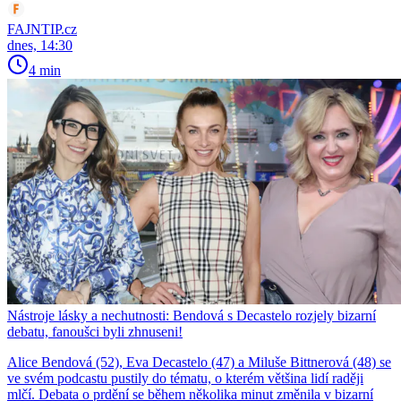
FAJNTIP.cz
dnes, 14:30
4 min
Nástroje lásky a nechutnosti: Bendová s Decastelo rozjely bizarní
debatu, fanoušci byli zhnuseni!
Alice Bendová (52), Eva Decastelo (47) a Miluše Bittnerová (48) se
ve svém podcastu pustily do tématu, o kterém většina lidí raději
mlčí. Debata o prdění se během několika minut změnila v bizarní