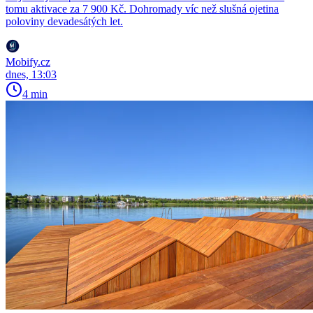
tomu aktivace za 7 900 Kč. Dohromady víc než slušná ojetina
poloviny devadesátých let.
Mobify.cz
dnes, 13:03
4 min