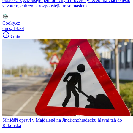
obláček! Vyzkoušejte jednoduchý a prověřený recept na vláčné těsto
s tvarem, cukrem a rozpouštějícím se máslem.
Cooky.cz
dnes, 13:34
3 min
Silničáři opraví v Majdaleně na Jindřichohradecku hlavní tah do
Rakouska