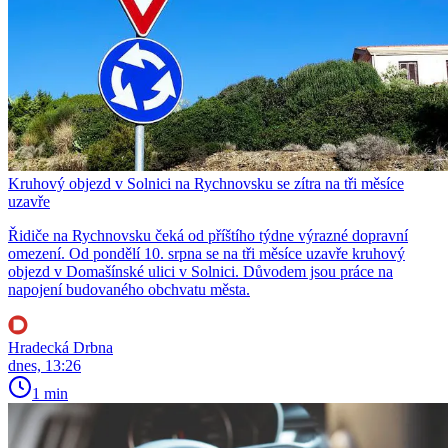
Kruhový objezd v Solnici na Rychnovsku se zítra na tři měsíce
uzavře
Řidiče na Rychnovsku čeká od příštího týdne výrazné dopravní
omezení. Od pondělí 10. srpna se na tři měsíce uzavře kruhový
objezd v Domašínské ulici v Solnici. Důvodem jsou práce na
napojení budovaného obchvatu města.
Hradecká Drbna
dnes, 13:26
1 min