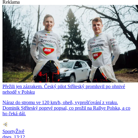
Reklama
Přežili jen zázrakem. Český pilot Stříteský promluvil po ohnivé
nehodě v Polsku
Náraz do stromu ve 120 km/h, oheň, vyprošťování z vraku.
Dominik Stříteský poprvé popsal, co prožil na Rallye Polska, a co
ho čeká dál.
SportyŽivě
dnes, 13:12