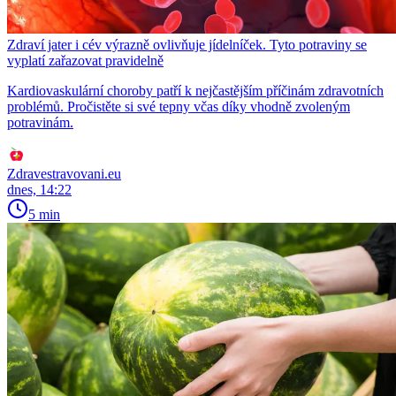
Zdraví jater i cév výrazně ovlivňuje jídelníček. Tyto potraviny se
vyplatí zařazovat pravidelně
Kardiovaskulární choroby patří k nejčastějším příčinám zdravotních
problémů. Pročistěte si své tepny včas díky vhodně zvoleným
potravinám.
Zdravestravovani.eu
dnes, 14:22
5 min