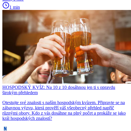
1 min
HOSPODSKÝ KVÍZ: Na 10 z 10 dosáhnou jen ti s opravdu
širokým přehledem
Otestujte své znalosti s naším hospodským kvízem. Připravte se na
zábavnou výzvu, která prověří váš všeobecný přehled napříč
různými obory. Kdo z vás dosáhne na plný počet a prokáže se jako
král hospodských znalostí?