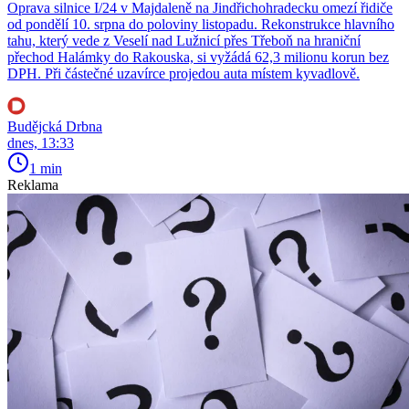
Oprava silnice I/24 v Majdaleně na Jindřichohradecku omezí řidiče
od pondělí 10. srpna do poloviny listopadu. Rekonstrukce hlavního
tahu, který vede z Veselí nad Lužnicí přes Třeboň na hraniční
přechod Halámky do Rakouska, si vyžádá 62,3 milionu korun bez
DPH. Při částečné uzavírce projedou auta místem kyvadlově.
Budějcká Drbna
dnes, 13:33
1 min
Reklama