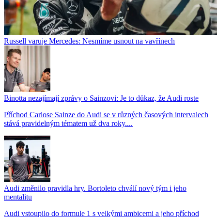
Russell varuje Mercedes: Nesmíme usnout na vavřínech
Binotta nezajímají zprávy o Sainzovi: Je to důkaz, že Audi roste
Příchod Carlose Sainze do Audi se v různých časových intervalech
stává pravidelným tématem už dva roky....
Audi změnilo pravidla hry. Bortoleto chválí nový tým i jeho
mentalitu
Audi vstoupilo do formule 1 s velkými ambicemi a jeho příchod