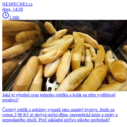
NESPECHEJ.cz
dnes, 14:30
1 min
Jaká je výrobní cena jednoho rohlíku a kolik na něm vydělávají
prodejci?
Čerstvý rohlík z pekárny vypadá jako snadný byznys. Jenže za
cenou 2,90 Kč se skrývá noční dřina, energetická krize a ztráty z
neprodaného zboží. Proč základní pečivo nikoho nezbohatí?