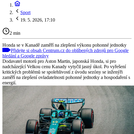
Sport
19. 5. 2026, 17:10
2 min
Honda se v Kanadě zaměří na zlepšení výkonu pohonné jednotky
Přidejte si obsah Centrum.cz do oblíbených zdrojů pro Google
hledání a Google zprávy
Dodavatel motorů pro Aston Martin, japonská Honda, si pro
nadcházející Velkou cenu Kanady vytyčil jasný úkol. Po vyřešení
kritických problémů se spolehlivostí z úvodu sezóny se inženýři
zaměří na zlepšení ovladatelnosti pohonné jednotky a hospodaření s
energií.