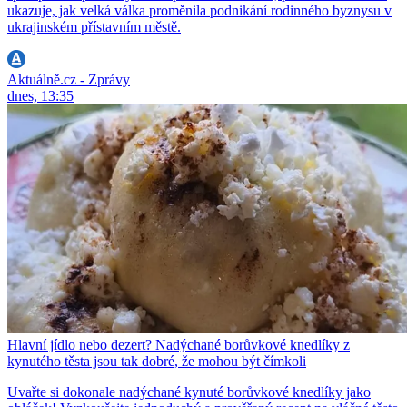
ukazuje, jak velká válka proměnila podnikání rodinného byznysu v
ukrajinském přístavním městě.
Aktuálně.cz - Zprávy
dnes, 13:35
Hlavní jídlo nebo dezert? Nadýchané borůvkové knedlíky z
kynutého těsta jsou tak dobré, že mohou být čímkoli
Uvařte si dokonale nadýchané kynuté borůvkové knedlíky jako