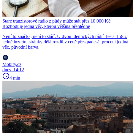
Staré tranzistorové rádio z půdy může stát přes 10 000 Kč.
Rozhoduje jedna věc, kterou většina přehlédne
Není to značka, není to stáří. U dvou identických rádií Tesla T58 z
jedné inzertní stránky dělá rozdíl v ceně přes padesát procent jediná
věc, původní barva.
Mobify.cz
dnes, 14:12
4 min