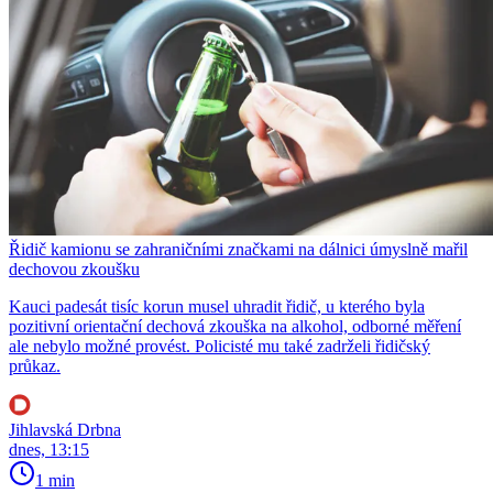
Řidič kamionu se zahraničními značkami na dálnici úmyslně mařil
dechovou zkoušku
Kauci padesát tisíc korun musel uhradit řidič, u kterého byla
pozitivní orientační dechová zkouška na alkohol, odborné měření
ale nebylo možné provést. Policisté mu také zadrželi řidičský
průkaz.
Jihlavská Drbna
dnes, 13:15
1 min