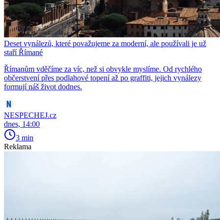
Deset vynálezů, které považujeme za moderní, ale používali je už
staří Římané
Římanům vděčíme za víc, než si obvykle myslíme. Od rychlého
občerstvení přes podlahové topení až po graffiti, jejich vynálezy
formují náš život dodnes.
NESPECHEJ.cz
dnes, 14:00
3 min
Reklama