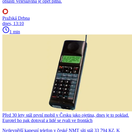
oblasti Veleslavína je opět pitná.
Pražská Drbna
dnes, 13:10
1 min
Před 30 lety stál první mobil v Česku jako ojetina, dnes je to poklad.
Eurotel ho pak dotoval a lidé se rvali ve frontách
Nejlevnější kapesní telefon v české NMT síti stál 33 794 Kč. K