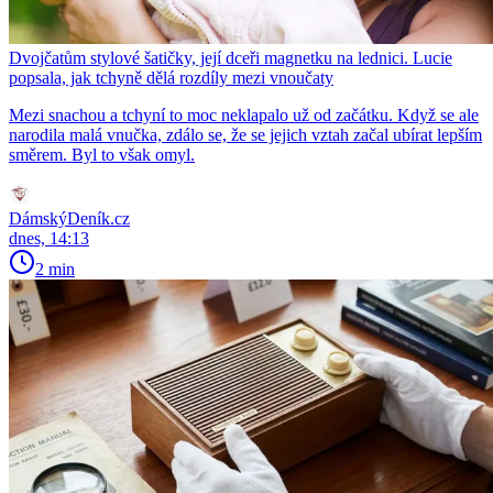
Dvojčatům stylové šatičky, její dceři magnetku na lednici. Lucie
popsala, jak tchyně dělá rozdíly mezi vnoučaty
Mezi snachou a tchyní to moc neklapalo už od začátku. Když se ale
narodila malá vnučka, zdálo se, že se jejich vztah začal ubírat lepším
směrem. Byl to však omyl.
DámskýDeník.cz
dnes, 14:13
2 min