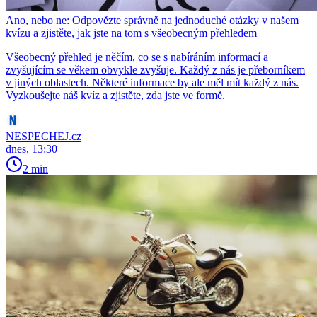
Ano, nebo ne: Odpovězte správně na jednoduché otázky v našem
kvízu a zjistěte, jak jste na tom s všeobecným přehledem
Všeobecný přehled je něčím, co se s nabíráním informací a
zvyšujícím se věkem obvykle zvyšuje. Každý z nás je přeborníkem
v jiných oblastech. Některé informace by ale měl mít každý z nás.
Vyzkoušejte náš kvíz a zjistěte, zda jste ve formě.
NESPECHEJ.cz
dnes, 13:30
2 min