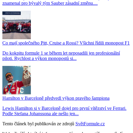
znamenal pro bývalý tým Sauber zásadní změnu....
Co mají společného Pitt, Cruise a Rossi? Všichni řídili monopost F1
Do kokpitu formule 1 se během let neposadili jen profesionální
piloti. Rychlost a výkon monopostů si...
Hamilton v Barceloně předvedl výkon pravého šampiona
Lewis Hamilton si v Barceloně dojel pro první vítězství ve Ferrari.
Podle Stefana Johanssona ale nešlo jen...
Tento článek byl publikován ze zdrojů
SvětFormule.cz