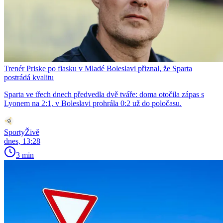
Trenér Priske po fiasku v Mladé Boleslavi přiznal, že Sparta
postrádá kvalitu
Sparta ve třech dnech předvedla dvě tváře: doma otočila zápas s
Lyonem na 2:1, v Boleslavi prohrála 0:2 už do poločasu.
SportyŽivě
dnes, 13:28
3 min