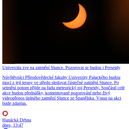
Univerzita zve na zatmění Slunce. Pozorovat se budou i Perseidy
Návštěvníci Přírodovědecké fakulty Univerzity Palackého budou
moci z její terasy ve středu sledovat částečné zatmění Slunce. Po
setmění potom přijde na řadu meteorický roj Perseidy. Součástí celé
akce budou přednášky, komentované pozorování nebo živý
videopřenos úplného zatmění Slunce ze Španělska. Vstup na akci
bude zdarma.
Hanácká Drbna
dnes, 13:47