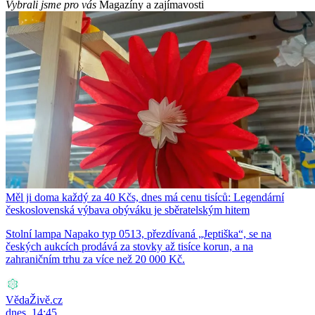
Vybrali jsme pro vás
Magazíny a zajímavosti
Měl ji doma každý za 40 Kčs, dnes má cenu tisíců: Legendární
československá výbava obýváku je sběratelským hitem
Stolní lampa Napako typ 0513, přezdívaná „Jeptiška“, se na
českých aukcích prodává za stovky až tisíce korun, a na
zahraničním trhu za více než 20 000 Kč.
VědaŽivě.cz
dnes, 14:45