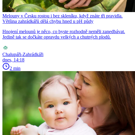
Melouny v Česku rostou i bez skleníku, když znáte tři pravidla.
Většina zahrádkářů dělá chybu hned u pH půdy
Hnojení melounů je něco, co byste rozhodně neměli zanedbávat.
Jedině tak se dočkáte opravdu velkých a chutných plodů.
Chalupáři-Zahrádkáři
dnes, 14:18
2 min