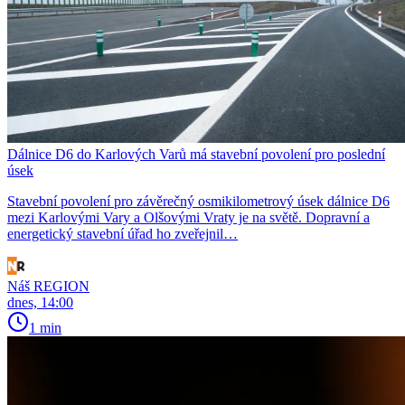
Dálnice D6 do Karlových Varů má stavební povolení pro poslední
úsek
Stavební povolení pro závěrečný osmikilometrový úsek dálnice D6
mezi Karlovými Vary a Olšovými Vraty je na světě. Dopravní a
energetický stavební úřad ho zveřejnil…
Náš REGION
dnes, 14:00
1 min