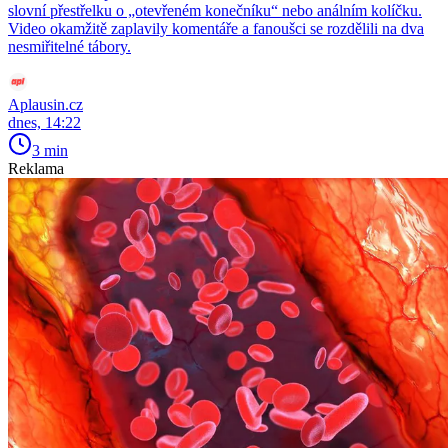
slovní přestřelku o „otevřeném konečníku“ nebo análním kolíčku.
Video okamžitě zaplavily komentáře a fanoušci se rozdělili na dva
nesmiřitelné tábory.
Aplausin.cz
dnes, 14:22
3 min
Reklama