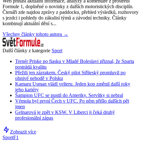
Web přináší aktuální informace, analýzy a komentáře z prostředí
Formule 1, doplněné o novinky z dalších motoristických disciplín.
Čtenáři zde najdou zprávy z paddocku, přehled výsledků, rozhovory
s jezdci i pohledy do zákulisí týmů a závodní techniky. Články
kombinují aktuální dění s...
Všechny články tohoto autora →
Další články z kategorie
Sport
Trenér Priske po fiasku v Mladé Boleslavi přiznal, že Sparta
postrádá kvalitu
Přežili jen zázrakem. Český pilot Stříteský promluvil po
ohnivé nehodě v Polsku
Kamaru Usman vládl velteru. Jeden kop změnil další roky
jeho kariéry
Šampion UFC se pustil do Ameriky. Servítky si nebral
Vémola byl první Čech v UFC. Po něm přišlo dalších pět
jmen
Gelnarová je zpět v KSW. V Liberci ji čeká druhý
profesionální zápas
Zobrazit více
Sport
F1