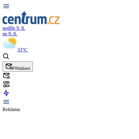
neděle 9. 8.
ne 9. 8.
33°C
Přihlášení
Reklama