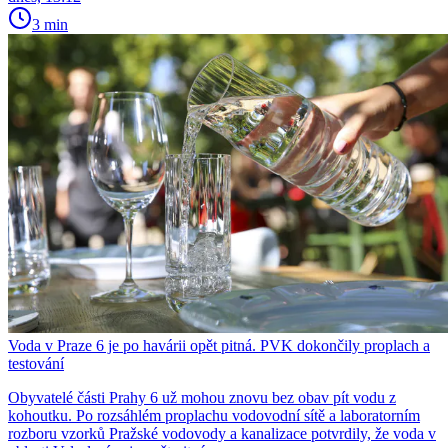
3 min
Voda v Praze 6 je po havárii opět pitná. PVK dokončily proplach a
testování
Obyvatelé části Prahy 6 už mohou znovu bez obav pít vodu z
kohoutku. Po rozsáhlém proplachu vodovodní sítě a laboratorním
rozboru vzorků Pražské vodovody a kanalizace potvrdily, že voda v