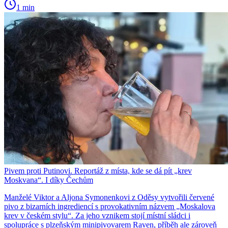
1 min
Pivem proti Putinovi. Reportáž z místa, kde se dá pít „krev
Moskvana“. I díky Čechům
Manželé Viktor a Aljona Symonenkovi z Oděsy vytvořili červené
pivo z bizarních ingrediencí s provokativním názvem „Moskalova
krev v českém stylu“. Za jeho vznikem stojí místní sládci i
spolupráce s plzeňským minipivovarem Raven, příběh ale zároveň