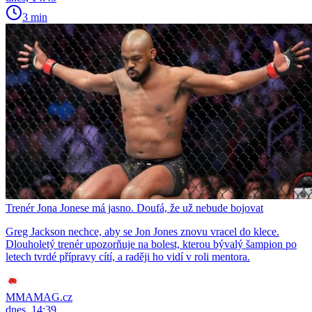
3 min
Trenér Jona Jonese má jasno. Doufá, že už nebude bojovat
Greg Jackson nechce, aby se Jon Jones znovu vracel do klece.
Dlouholetý trenér upozorňuje na bolest, kterou bývalý šampion po
letech tvrdé přípravy cítí, a raději ho vidí v roli mentora.
MMAMAG.cz
dnes, 14:39