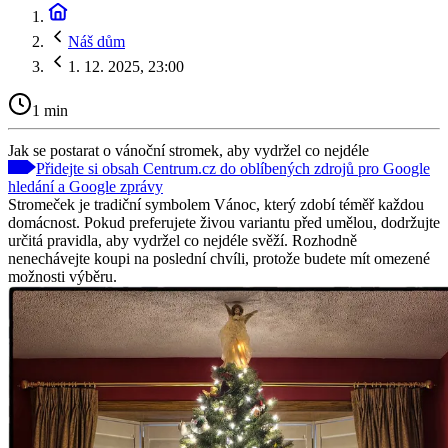
Náš dům
1. 12. 2025, 23:00
1 min
Jak se postarat o vánoční stromek, aby vydržel co nejdéle
Přidejte si obsah Centrum.cz do oblíbených zdrojů pro Google
hledání a Google zprávy
Stromeček je tradiční symbolem Vánoc, který zdobí téměř každou
domácnost. Pokud preferujete živou variantu před umělou, dodržujte
určitá pravidla, aby vydržel co nejdéle svěží. Rozhodně
nenechávejte koupi na poslední chvíli, protože budete mít omezené
možnosti výběru.