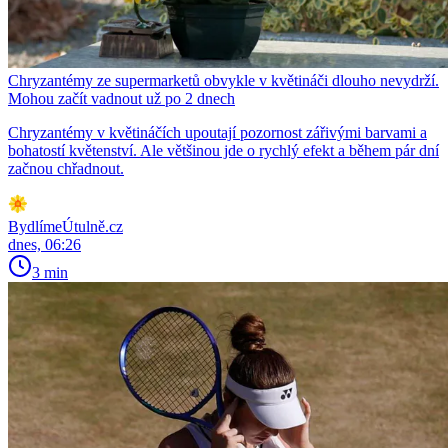
Chryzantémy ze supermarketů obvykle v květináči dlouho nevydrží.
Mohou začít vadnout už po 2 dnech
Chryzantémy v květináčích upoutají pozornost zářivými barvami a
bohatostí květenství. Ale většinou jde o rychlý efekt a během pár dní
začnou chřadnout.
BydlímeÚtulně.cz
dnes, 06:26
3 min