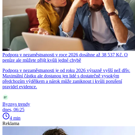
Podpora v nezaměstnanosti v roce 2026 dosáhne až 38 537 Kč. O
peníze ale můžete přijít kvůli jedné chybě
Podpora v nezaměstnanosti je od roku 2026 výrazně vyšší než dřív.
Maximální částku ale dostanou jen lidé s dostatečně vysokým
předchozím výdělkem a nárok může zaniknout i kvůli porušení
pravidel evidence.
Byznys trendy
dnes, 06:25
4 min
Reklama