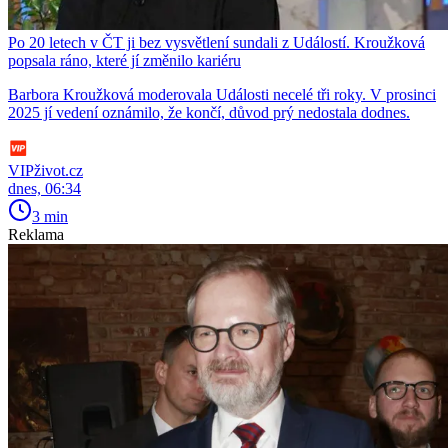
Po 20 letech v ČT ji bez vysvětlení sundali z Událostí. Kroužková
popsala ráno, které jí změnilo kariéru
Barbora Kroužková moderovala Události necelé tři roky. V prosinci
2025 jí vedení oznámilo, že končí, důvod prý nedostala dodnes.
VIPživot.cz
dnes, 06:34
3 min
Reklama