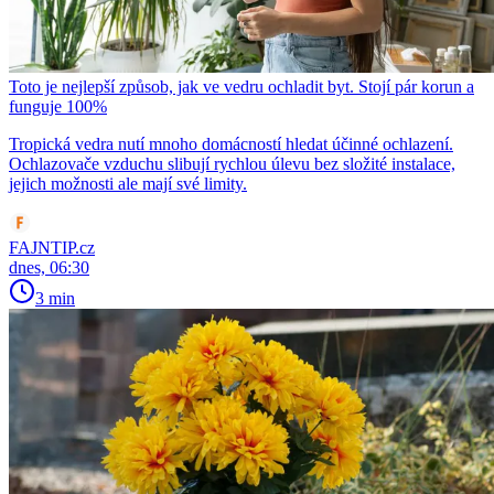
Toto je nejlepší způsob, jak ve vedru ochladit byt. Stojí pár korun a
funguje 100%
Tropická vedra nutí mnoho domácností hledat účinné ochlazení.
Ochlazovače vzduchu slibují rychlou úlevu bez složité instalace,
jejich možnosti ale mají své limity.
FAJNTIP.cz
dnes, 06:30
3 min