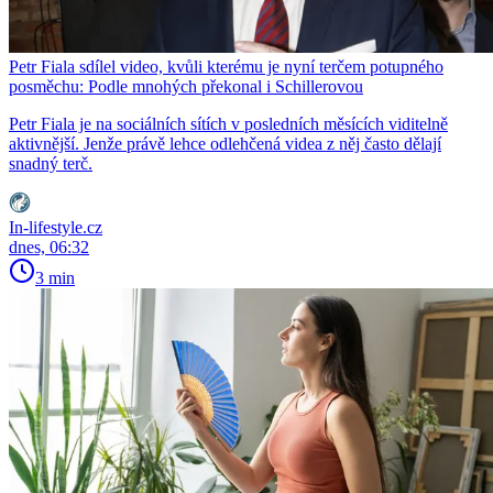
Petr Fiala sdílel video, kvůli kterému je nyní terčem potupného
posměchu: Podle mnohých překonal i Schillerovou
Petr Fiala je na sociálních sítích v posledních měsících viditelně
aktivnější. Jenže právě lehce odlehčená videa z něj často dělají
snadný terč.
In-lifestyle.cz
dnes, 06:32
3 min