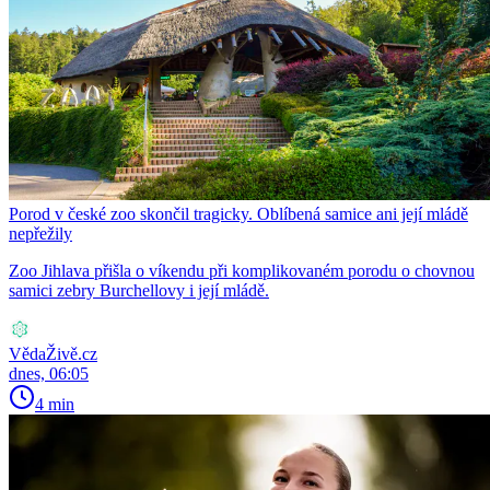
Porod v české zoo skončil tragicky. Oblíbená samice ani její mládě
nepřežily
Zoo Jihlava přišla o víkendu při komplikovaném porodu o chovnou
samici zebry Burchellovy i její mládě.
VědaŽivě.cz
dnes, 06:05
4 min