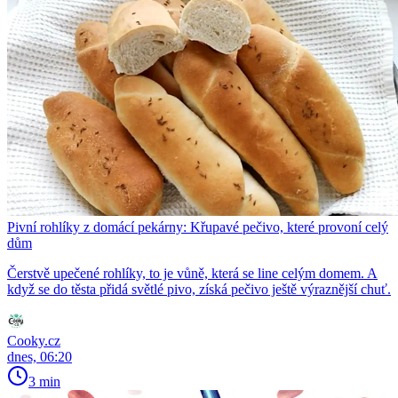
Pivní rohlíky z domácí pekárny: Křupavé pečivo, které provoní celý
dům
Čerstvě upečené rohlíky, to je vůně, která se line celým domem. A
když se do těsta přidá světlé pivo, získá pečivo ještě výraznější chuť.
Cooky.cz
dnes, 06:20
3 min