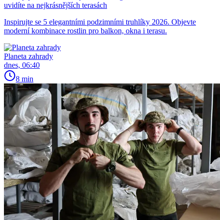
uvidíte na nejkrásnějších terasách
Inspirujte se 5 elegantními podzimními truhlíky 2026. Objevte
moderní kombinace rostlin pro balkon, okna i terasu.
Planeta zahrady
dnes, 06:40
8 min