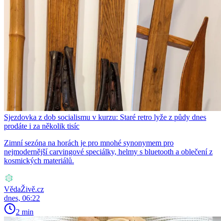
Sjezdovka z dob socialismu v kurzu: Staré retro lyže z půdy dnes
prodáte i za několik tisíc
Zimní sezóna na horách je pro mnohé synonymem pro
nejmodernější carvingové speciálky, helmy s bluetooth a oblečení z
kosmických materiálů.
VědaŽivě.cz
dnes, 06:22
2 min