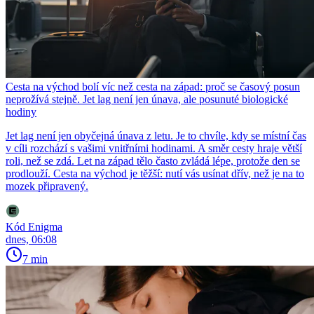
Cesta na východ bolí víc než cesta na západ: proč se časový posun
neprožívá stejně. Jet lag není jen únava, ale posunuté biologické
hodiny
Jet lag není jen obyčejná únava z letu. Je to chvíle, kdy se místní čas
v cíli rozchází s vašimi vnitřními hodinami. A směr cesty hraje větší
roli, než se zdá. Let na západ tělo často zvládá lépe, protože den se
prodlouží. Cesta na východ je těžší: nutí vás usínat dřív, než je na to
mozek připravený.
Kód Enigma
dnes, 06:08
7 min