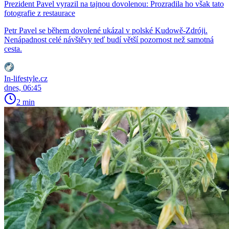
Prezident Pavel vyrazil na tajnou dovolenou: Prozradila ho však tato
fotografie z restaurace
Petr Pavel se během dovolené ukázal v polské Kudowě-Zdróji.
Nenápadnost celé návštěvy teď budí větší pozornost než samotná
cesta.
In-lifestyle.cz
dnes, 06:45
2 min