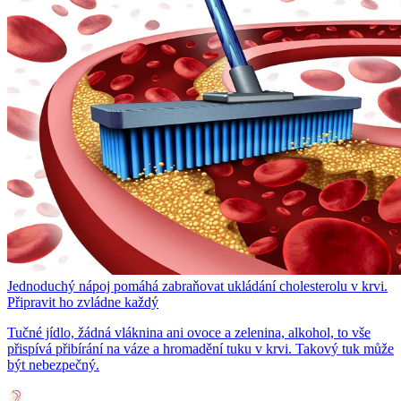
Jednoduchý nápoj pomáhá zabraňovat ukládání cholesterolu v krvi.
Připravit ho zvládne každý
Tučné jídlo, žádná vláknina ani ovoce a zelenina, alkohol, to vše
přispívá přibírání na váze a hromadění tuku v krvi. Takový tuk může
být nebezpečný.