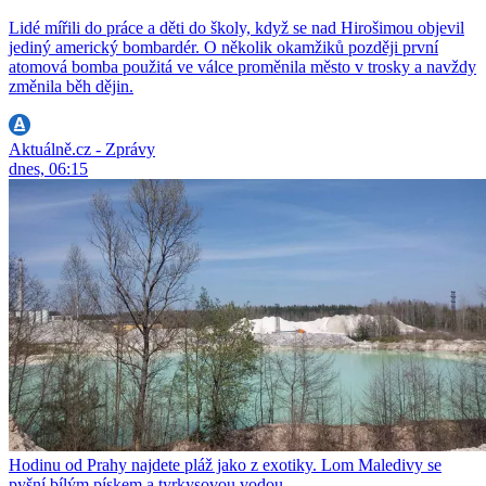
Lidé mířili do práce a děti do školy, když se nad Hirošimou objevil
jediný americký bombardér. O několik okamžiků později první
atomová bomba použitá ve válce proměnila město v trosky a navždy
změnila běh dějin.
Aktuálně.cz - Zprávy
dnes, 06:15
Hodinu od Prahy najdete pláž jako z exotiky. Lom Maledivy se
pyšní bílým pískem a tyrkysovou vodou