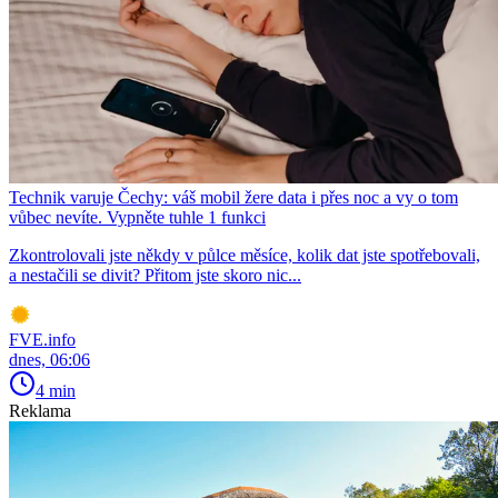
Technik varuje Čechy: váš mobil žere data i přes noc a vy o tom
vůbec nevíte. Vypněte tuhle 1 funkci
Zkontrolovali jste někdy v půlce měsíce, kolik dat jste spotřebovali,
a nestačili se divit? Přitom jste skoro nic...
FVE.info
dnes, 06:06
4 min
Reklama