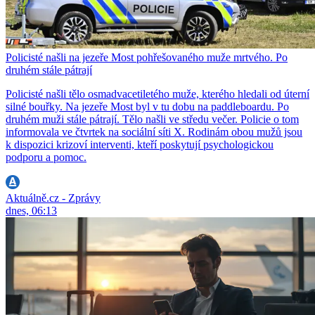
Policisté našli na jezeře Most pohřešovaného muže mrtvého. Po
druhém stále pátrají
Policisté našli tělo osmadvacetiletého muže, kterého hledali od úterní
silné bouřky. Na jezeře Most byl v tu dobu na paddleboardu. Po
druhém muži stále pátrají. Tělo našli ve středu večer. Policie o tom
informovala ve čtvrtek na sociální síti X. Rodinám obou mužů jsou
k dispozici krizoví interventi, kteří poskytují psychologickou
podporu a pomoc.
Aktuálně.cz - Zprávy
dnes, 06:13