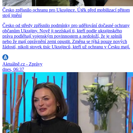
Česko zpřísnilo ochranu pro Ukrajince. Útěk před mobilizací přitom
stojí jmění
Česko od středy zpřísnilo podmínky pro udělování dočasné ochrany
občanům Ukrajiny. Nově ji nezískají ti, kteří podle ukrajinského
práva podléhají vojenským povinnostem a nedoloží, že je splnili
nebo že mají oprávnění zemi opustit. Změna se týká pouze nových
žádostí, nikoli stovek tisíc Ukrajinců, kteří už ochranu v Česku mají.
Aktuálně.cz - Zprávy
dnes, 06:37