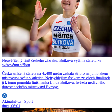
Neuvěřitelný finiš českého zázraku. Botková vytáhla štafetu ke
světovému stříbru
Česká smíšená štafeta na 4x400 metrů získala stříbro na juniorském
mistrovství světa v atletice. Nejrychlejším úsekem ze všech finalistek
jí k tomu pomohla finišmanka Linda Botková, hvězda nedávného
dorosteneckého mistrovství Evropy.
Aktuálně.cz - Sport
dnes, 06:01