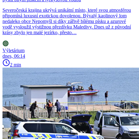
Severočeská krajina ukrývá unikátní místo, které svou atmosférou
připomíná luxusní exotickou dovolenou. Bývalý kaolinový lom
nedaleko obce Nepomyšl si díky zářivě bílému písku a azurové
vodě vysloužil výstižnou přezdívku Maledivy. Dnes už z původní
krásy zbylo jen malé jezírko, přesto…
Výletárium
dnes, 06:14
2 min