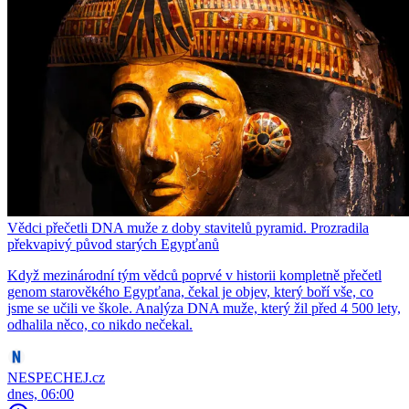
Vědci přečetli DNA muže z doby stavitelů pyramid. Prozradila
překvapivý původ starých Egypťanů
Když mezinárodní tým vědců poprvé v historii kompletně přečetl
genom starověkého Egypťana, čekal je objev, který boří vše, co
jsme se učili ve škole. Analýza DNA muže, který žil před 4 500 lety,
odhalila něco, co nikdo nečekal.
NESPECHEJ.cz
dnes, 06:00