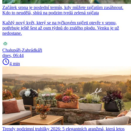
Začátek srpna je poslední termín, kdy můžete rajčatům zasáhnout.
Kdo to neudělá, sbírá na podzim tvrdá zelená rajčata
Každý nový květ, který se na tyčkovém rajčeti otevře v srpnu,
potřebuje ještě šest až osm týdnů do zralého plodu. Venku je už
nedostane.
Chalupáři-Zahrádkáři
dnes, 06:44
4 min
Trendy podzimní truhlíky 2026: 5 elegantních aranžmá, která letos