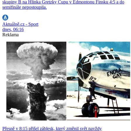
skupiny B na Hlinka Gretzky Cupu v Edmontonu Finsku 4:5 a do
semifinále nepostoupila.
Aktuálně.cz - Sport
dnes, 06:16
Reklama
Přesně v 8:15 přišel záblesk, který změnil svět navždy