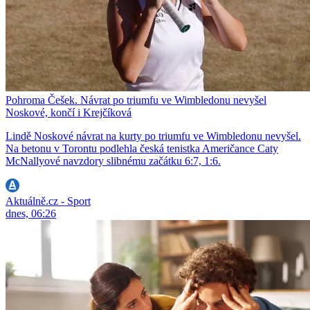
Pohroma Češek. Návrat po triumfu ve Wimbledonu nevyšel
Noskové, končí i Krejčíková
Lindě Noskové návrat na kurty po triumfu ve Wimbledonu nevyšel.
Na betonu v Torontu podlehla česká tenistka Američance Caty
McNallyové navzdory slibnému začátku 6:7, 1:6.
Aktuálně.cz - Sport
dnes, 06:26