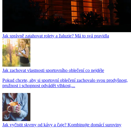
Jak správně zatahovat rolety a žaluzie? Má to svá pravidla
Jak zachovat vlastnosti sportovního oblečení co nejdéle
Pokud chcete, aby si sportovní oblečení zachovalo svou prodyšnost,
pružnost i schopnost odvádět vlhkost,...
Jak vyčistit skvrny od kávy a čaje? Kombinujte domácí suroviny