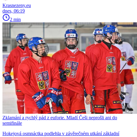
Krasnezeny.eu
dnes, 06:19
2 min
Zklamání a rychlý pád z euforie. Mladí Češi neprošli ani do
semifinále
Hokejová osmnáctka podlehla v závěrečném utkání základní