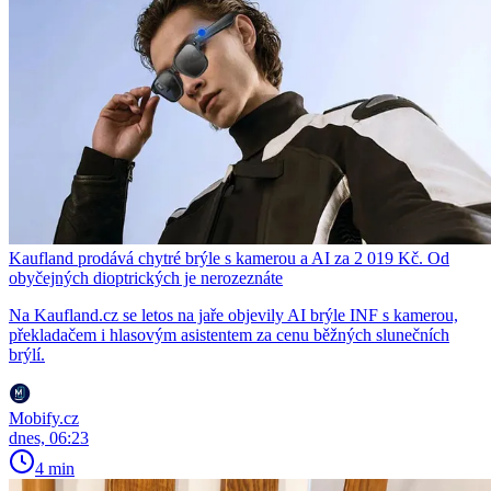
Kaufland prodává chytré brýle s kamerou a AI za 2 019 Kč. Od
obyčejných dioptrických je nerozeznáte
Na Kaufland.cz se letos na jaře objevily AI brýle INF s kamerou,
překladačem i hlasovým asistentem za cenu běžných slunečních
brýlí.
Mobify.cz
dnes, 06:23
4 min