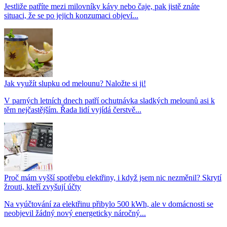
Jestliže patříte mezi milovníky kávy nebo čaje, pak jistě znáte
situaci, že se po jejich konzumaci objeví...
Jak využít slupku od melounu? Naložte si ji!
V parných letních dnech patří ochutnávka sladkých melounů asi k
těm nejčastějším. Řada lidí vyjídá čerstvě...
Proč mám vyšší spotřebu elektřiny, i když jsem nic nezměnil? Skrytí
žrouti, kteří zvyšují účty
Na vyúčtování za elektřinu přibylo 500 kWh, ale v domácnosti se
neobjevil žádný nový energeticky náročný...