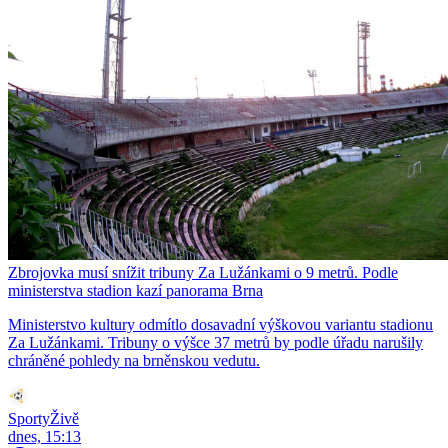
Zbrojovka musí snížit tribuny Za Lužánkami o 9 metrů. Podle
ministerstva stadion kazí panorama Brna
Ministerstvo kultury odmítlo dosavadní výškovou variantu stadionu
Za Lužánkami. Tribuny o výšce 37 metrů by podle úřadu narušily
chráněné pohledy na brněnskou vedutu.
SportyŽivě
dnes, 15:13