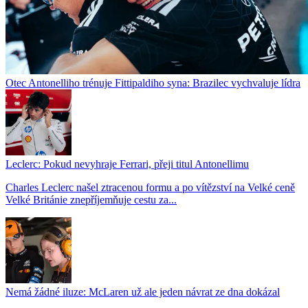
Otec Antonelliho trénuje Fittipaldiho syna: Brazilec vychvaluje lídra
Leclerc: Pokud nevyhraje Ferrari, přeji titul Antonellimu
Charles Leclerc našel ztracenou formu a po vítězství na Velké ceně
Velké Británie znepříjemňuje cestu za...
Nemá žádné iluze: McLaren už ale jeden návrat ze dna dokázal