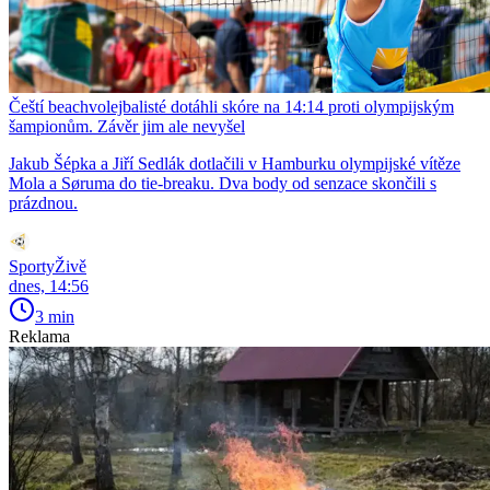
Čeští beachvolejbalisté dotáhli skóre na 14:14 proti olympijským
šampionům. Závěr jim ale nevyšel
Jakub Šépka a Jiří Sedlák dotlačili v Hamburku olympijské vítěze
Mola a Søruma do tie-breaku. Dva body od senzace skončili s
prázdnou.
SportyŽivě
dnes, 14:56
3 min
Reklama