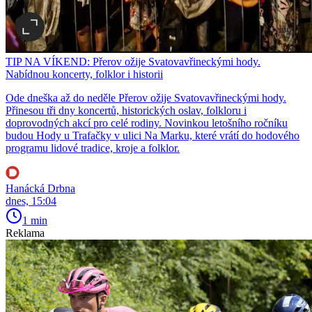
TIP NA VÍKEND: Přerov ožije Svatovavřineckými hody.
Nabídnou koncerty, folklor i historii
Ode dneška až do neděle Přerov ožije Svatovavřineckými hody.
Přinesou tři dny koncertů, historických oslav, folkloru i
doprovodných akcí pro celé rodiny. Novinkou letošního ročníku
budou Hody u Trafačky v ulici Na Marku, které vrátí do hodového
programu lidové tradice, kroje a folklor.
Hanácká Drbna
dnes, 15:04
1 min
Reklama