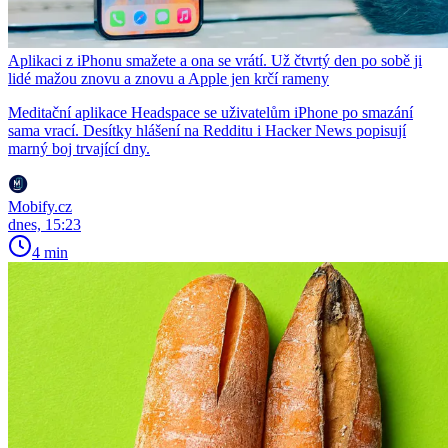
Aplikaci z iPhonu smažete a ona se vrátí. Už čtvrtý den po sobě ji
lidé mažou znovu a znovu a Apple jen krčí rameny
Meditační aplikace Headspace se uživatelům iPhone po smazání
sama vrací. Desítky hlášení na Redditu i Hacker News popisují
marný boj trvající dny.
Mobify.cz
dnes, 15:23
4 min