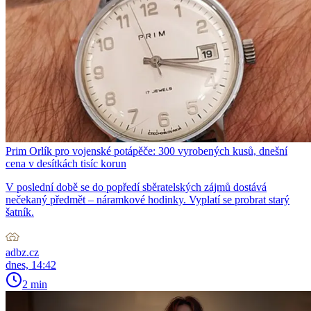
Prim Orlík pro vojenské potápěče: 300 vyrobených kusů, dnešní
cena v desítkách tisíc korun
V poslední době se do popředí sběratelských zájmů dostává
nečekaný předmět – náramkové hodinky. Vyplatí se probrat starý
šatník.
adbz.cz
dnes, 14:42
2 min