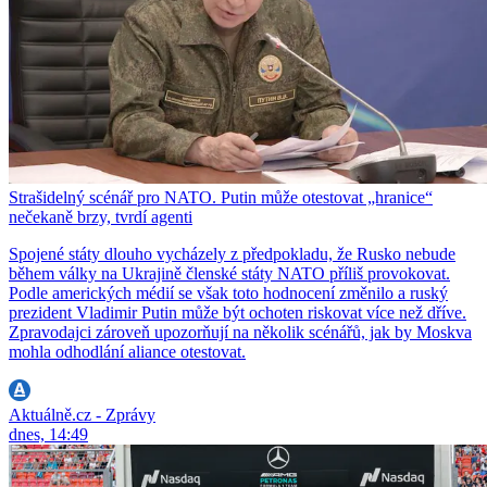
Strašidelný scénář pro NATO. Putin může otestovat „hranice“
nečekaně brzy, tvrdí agenti
Spojené státy dlouho vycházely z předpokladu, že Rusko nebude
během války na Ukrajině členské státy NATO příliš provokovat.
Podle amerických médií se však toto hodnocení změnilo a ruský
prezident Vladimir Putin může být ochoten riskovat více než dříve.
Zpravodajci zároveň upozorňují na několik scénářů, jak by Moskva
mohla odhodlání aliance otestovat.
Aktuálně.cz - Zprávy
dnes, 14:49