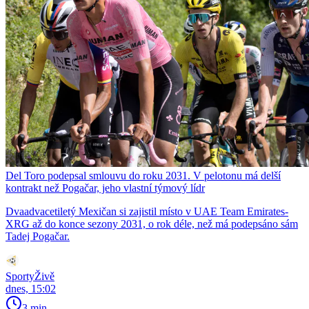
Del Toro podepsal smlouvu do roku 2031. V pelotonu má delší
kontrakt než Pogačar, jeho vlastní týmový lídr
Dvaadvacetiletý Mexičan si zajistil místo v UAE Team Emirates-
XRG až do konce sezony 2031, o rok déle, než má podepsáno sám
Tadej Pogačar.
SportyŽivě
dnes, 15:02
3 min