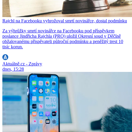
Rajchl na Facebooku vyhrožoval smrtí novinářce, dostal podmínku
Za výhrůžky smrtí novinářce na Facebooku pod příspěvkem
poslance Jindřicha Rajchla (PRO) uložil Okresní soud v Děčíně
obžalovanému přispěvateli půlroční podmínku a peněžitý trest 10
tisíc korun.
Aktuálně.cz - Zprávy
dnes, 15:28