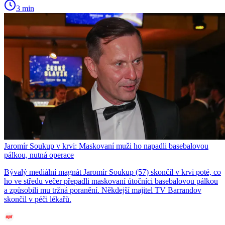
3 min
Jaromír Soukup v krvi: Maskovaní muži ho napadli basebalovou
pálkou, nutná operace
Bývalý mediální magnát Jaromír Soukup (57) skončil v krvi poté, co
ho ve středu večer přepadli maskovaní útočníci basebalovou pálkou
a způsobili mu tržná poranění. Někdejší majitel TV Barrandov
skončil v péči lékařů.