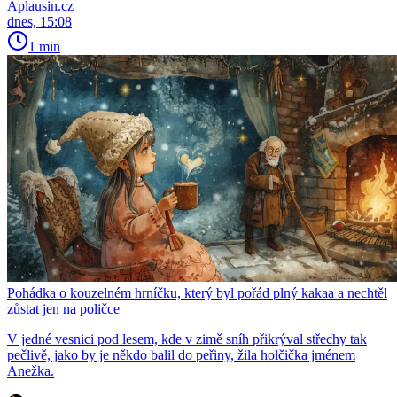
Aplausin.cz
dnes, 15:08
1 min
Pohádka o kouzelném hrníčku, který byl pořád plný kakaa a nechtěl
zůstat jen na poličce
V jedné vesnici pod lesem, kde v zimě sníh přikrýval střechy tak
pečlivě, jako by je někdo balil do peřiny, žila holčička jménem
Anežka.