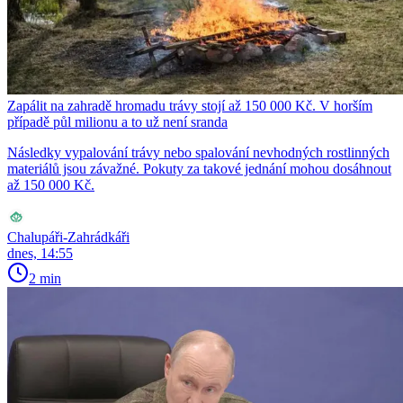
Zapálit na zahradě hromadu trávy stojí až 150 000 Kč. V horším
případě půl milionu a to už není sranda
Následky vypalování trávy nebo spalování nevhodných rostlinných
materiálů jsou závažné. Pokuty za takové jednání mohou dosáhnout
až 150 000 Kč.
Chalupáři-Zahrádkáři
dnes, 14:55
2 min