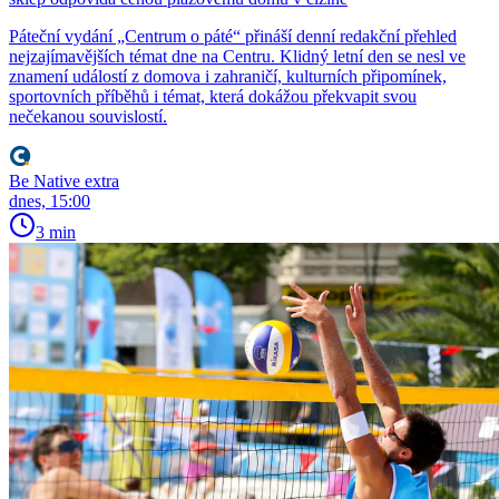
Páteční vydání „Centrum o páté“ přináší denní redakční přehled
nejzajímavějších témat dne na Centru. Klidný letní den se nesl ve
znamení událostí z domova i zahraničí, kulturních připomínek,
sportovních příběhů i témat, která dokážou překvapit svou
nečekanou souvislostí.
Be Native extra
dnes, 15:00
3 min