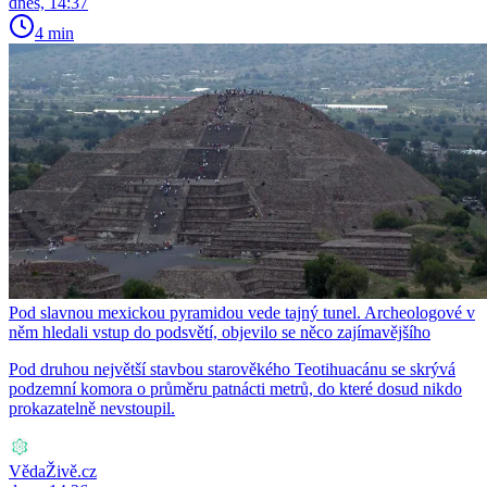
dnes, 14:37
4 min
Pod slavnou mexickou pyramidou vede tajný tunel. Archeologové v
něm hledali vstup do podsvětí, objevilo se něco zajímavějšího
Pod druhou největší stavbou starověkého Teotihuacánu se skrývá
podzemní komora o průměru patnácti metrů, do které dosud nikdo
prokazatelně nevstoupil.
VědaŽivě.cz