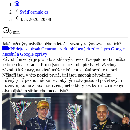
SvětFormule.cz
3. 3. 2026, 20:08
8 min
Jaké inženýry uslyšíte během letošní sezóny v týmových rádiích?
Přidejte si obsah Centrum.cz do oblíbených zdrojů pro Google
hledání a Google zprávy
Závodní inženýr je pro pilota klíčový člověk. Naopak pro fanouška
je to jen hlas z rádia. Proto jsme se rozhodli představit všechny
závodní inženýry, na které můžete během letošní sezóny narazit.
Někteří jsou v této pozici prvně, jiní jsou naopak závodními
inženýry už pěknou řádku let. Jaký tým zdvojnásobil počet svých
inženýrů, komu z boxu radí žena, nebo který jezdec má za inženýra
olympijského stříbrného medailistu?