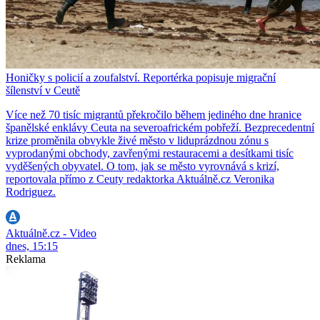
Honičky s policií a zoufalství. Reportérka popisuje migrační
šílenství v Ceutě
Více než 70 tisíc migrantů překročilo během jediného dne hranice
španělské enklávy Ceuta na severoafrickém pobřeží. Bezprecedentní
krize proměnila obvykle živé město v liduprázdnou zónu s
vyprodanými obchody, zavřenými restauracemi a desítkami tisíc
vyděšených obyvatel. O tom, jak se město vyrovnává s krizí,
reportovala přímo z Ceuty redaktorka Aktuálně.cz Veronika
Rodriguez.
Aktuálně.cz - Video
dnes, 15:15
Reklama