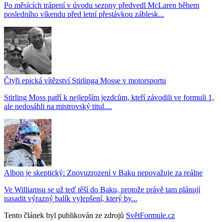
Po měsících trápení v úvodu sezony předvedl McLaren během
posledního víkendu před letní přestávkou záblesk...
Čtyři epická vítězství Stirlinga Mosse v motorsportu
Stirling Moss patří k nejlepším jezdcům, kteří závodili ve formuli 1,
ale nedosáhli na mistrovský titul....
Albon je skeptický: Znovuzrození v Baku nepovažuje za reálne
Ve Williamsu se už teď těší do Baku, protože právě tam plánují
nasadit výrazný balík vylepšení, který by...
Tento článek byl publikován ze zdrojů
SvětFormule.cz