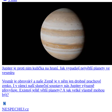
Jupiter je proti nim kulička na hraní. Jak vypadají největší planety ve
vesmíru
Vesmír je obrovský a naše Země je v něm jen drobné prachové
zrnko. I v rámci naší sluneční soustavy nás Jupiter výrazně
převyšuje. Existují ještě větší planety? A jak velké vlastně mohou
být?
NESPECHEJ.cz