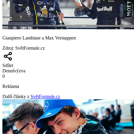
Gianpiero Lambiase a Max Verstappen
Zdroj
:
SvětFormule.cz
Sdílet
Denní
výzva
0
Reklama
Další články z
SvětFormule.cz