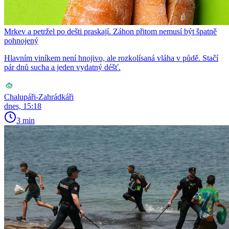
Mrkev a petržel po dešti praskají. Záhon přitom nemusí být špatně
pohnojený
Hlavním viníkem není hnojivo, ale rozkolísaná vláha v půdě. Stačí
pár dnů sucha a jeden vydatný déšť.
Chalupáři-Zahrádkáři
dnes, 15:18
3 min