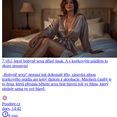
7 věcí, které bohyně sexu dělají jinak. A s krajkovým prádlem to
skoro nesouvisí
„Bohyně sexu“ nemusí mít dokonalé tělo, zásuvku plnou
krajkového prádla ani tajný diplom z akrobacie. Mnohem častěji je
to žena, která přestala během sexu hrát hlavní roli ve filmu, který
sleduje sama ve své hlavě.
Poudree.cz
dnes, 14:42
8 min