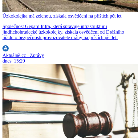
Úzkokolejka má zelenou, získala osvědčení na příštích pět let
Společnost Gepard Infra, která spravuje infrastrukturu
jindřichohradecké úzkokolejky, získala osvědčení od Drážního
úřadu o bezpečnosti provozovatele dráhy na příštích pět let.
Aktuálně.cz - Zprávy
dnes, 15:29