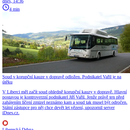
dnes, 14:36
4 min
Soud v korupční kauze v dopravě odložen. Podnikatel Vařil je na
útěku
V Liberci měl začít soud ohledně korupční kauzy v dopravě. Hlavní
postavou je kontroverzní podnikatel Jiří Vařil. Jenže právě ten před
zahájením líčení zmizel neznámo kam a soud tak musel být odročen.
Státní zástupce pro něj chce devět let vězení, upozornil server
iDnes.cz.
Liberecká Drbna