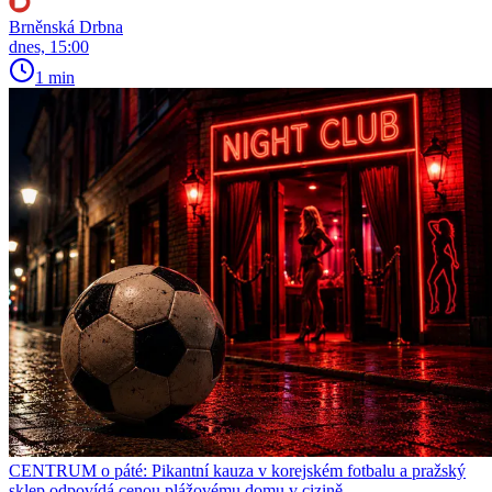
Brněnská Drbna
dnes, 15:00
1 min
CENTRUM o páté: Pikantní kauza v korejském fotbalu a pražský
sklep odpovídá cenou plážovému domu v cizině