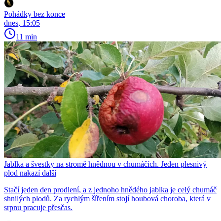
Pohádky bez konce
dnes, 15:05
11 min
Jablka a švestky na stromě hnědnou v chumáčích. Jeden plesnivý
plod nakazí další
Stačí jeden den prodlení, a z jednoho hnědého jablka je celý chumáč
shnilých plodů. Za rychlým šířením stojí houbová choroba, která v
srpnu pracuje přesčas.