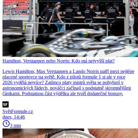
Hamilton, Verstappen nebo Norris: Kdo má nejvyšší plat?
Lewis Hamilton, Max Verstappen a Lando Norris patří mezi nejlépe
placené sportovce na světě. Kdo z pilotů formule 1 si ale v roce
2026 vydělá nejvíce? Zatímco platy mistrů světa se pohybují v
astronomických řádech, nováčci začínají s podstatně skromnějšími
částkami. Podstatnou část výdělku ale tvoří dodatečné bonusy.
SvětFormule.cz
dnes, 14:46
3 min