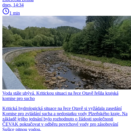
dnes, 14:34
1 min
Voda stále ubývá. Kritickou situaci na řece Otavě řešila krajská
komise pro sucho
Kritická hydrologická situace na řece Otavě si vyžádala zasedání
Komise pro zvládání sucha a nedostatku vody Plzeňského kraje. Na
základě jejího jednání bylo rozhodnuto o žádosti společnosti
ČEVAK pokračovat v odběru povrchové vody pro zásobování
Sušice pitnou vodou.