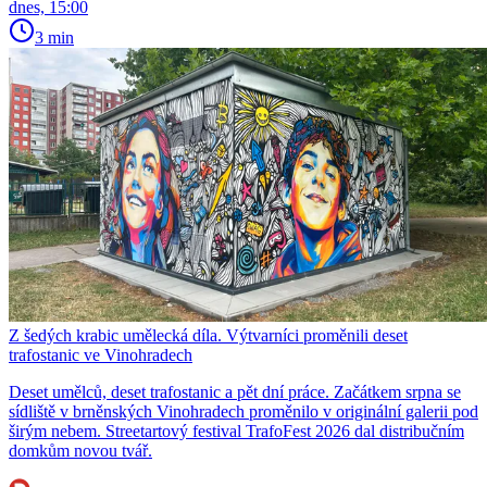
dnes, 15:00
3 min
Z šedých krabic umělecká díla. Výtvarníci proměnili deset
trafostanic ve Vinohradech
Deset umělců, deset trafostanic a pět dní práce. Začátkem srpna se
sídliště v brněnských Vinohradech proměnilo v originální galerii pod
širým nebem. Streetartový festival TrafoFest 2026 dal distribučním
domkům novou tvář.