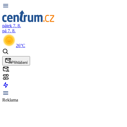
pátek 7. 8.
pá 7. 8.
26°C
Přihlášení
Reklama