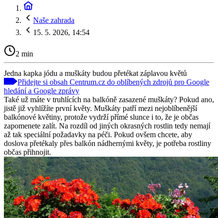
Naše zahrada
15. 5. 2026, 14:54
2 min
Jedna kapka jódu a muškáty budou přetékat záplavou květů
Přidejte si obsah Centrum.cz do oblíbených zdrojů pro Google
hledání a Google zprávy
Také už máte v truhlících na balkóně zasazené muškáty? Pokud ano,
jistě již vyhlížíte první květy. Muškáty patří mezi nejoblíbenější
balkónové květiny, protože vydrží přímé slunce i to, že je občas
zapomenete zalít. Na rozdíl od jiných okrasných rostlin tedy nemají
až tak speciální požadavky na péči. Pokud ovšem chcete, aby
doslova přetékaly přes balkón nádhernými květy, je potřeba rostliny
občas přihnojit.