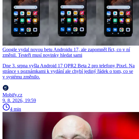
Google vydal novou betu Androidu 17, ale zapomněl říct, co v ní
změnil. Testeři musí novinky hledat sami
Dne 3. srpna vyšla Android 17 QPR2 Beta 2 pro telefony Pixel. Na
stránce s poznámkami k vydání ale chybí jediný řádek o tom, co se
v systému změnilo.
Mobify.cz
9. 8. 2026, 19:59
4 min