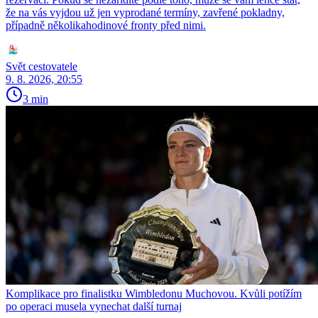
že na vás vyjdou už jen vyprodané termíny, zavřené pokladny,
případně několikahodinové fronty před nimi.
Svět cestovatele
9. 8. 2026, 20:55
3 min
Komplikace pro finalistku Wimbledonu Muchovou. Kvůli potížím
po operaci musela vynechat další turnaj