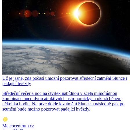
Už je jasné, zda počasí umožní pozorovat středeční zatmění Slunce i
padající hvězdy
Středeční večer a noc na čtvrtek nabídnou v zcela mimořádnou
kombinace hned dvou atraktivních astronomických úkazů během
několika hodin. Nejprve dojde k zatmění Slunce a následně pak po
setmění bude možno pozorovat padající hvězdy.
Meteocentrum.cz