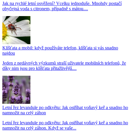
Jak na rychlé letní osvěžení? Vcelku jednoduše. Mnohdy postačí
obyčejná voda s citronem, případně s mátou....
Klíšťata a mobil: když používáte telefon, klíšťata si vás snadno
najdou
Jeden z nedávných výzkumů straší uživatele mobilních telefonů, že
díky nim jsou pro klíšťata přitažlivější....
Letní řez levandule po odkvětu: Jak ostříhat voňavý keř a snadno ho
namnožit na celý záhon
Letní řez levandule po odkvětu: Jak ostříhat voňavý keř a snadno ho
namnožit na celý záhon. Když se vaše...