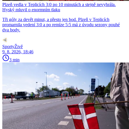
Plzeň vedla v Teplicích 3:0 po 10 minutách a stejně nevyhrála.
Hyský mluvil o enormním tlaku
Tři góly za devět minut, a přesto jen bod. Plzeň v Teplicích
promarnila vedení 3:0 a po remíze 5:5 má z úvodu sezony pouhé
dva body.
SportyŽivě
9. 8. 2026, 18:46
3 min