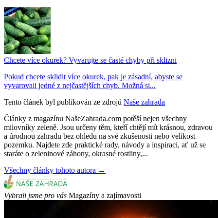
Chcete více okurek? Vyvarujte se časté chyby při sklizni
Pokud chcete sklidit více okurek, pak je zásadní, abyste se
vyvarovali jedné z nejčastějších chyb. Možná si...
Tento článek byl publikován ze zdrojů
Naše zahrada
Články z magazínu NašeZahrada.com potěší nejen všechny
milovníky zeleně. Jsou určeny těm, kteří chtějí mít krásnou, zdravou
a úrodnou zahradu bez ohledu na své zkušenosti nebo velikost
pozemku. Najdete zde praktické rady, návody a inspiraci, ať už se
staráte o zeleninové záhony, okrasné rostliny,...
Všechny články tohoto autora →
Vybrali jsme pro vás
Magazíny a zajímavosti