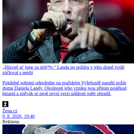
„Hlavně ať jsme za deb*ly.“ Landa po požáru v jeho domě tvrdě
zúčtoval s médii
Poklidné sobotní odpoledne na pražském Vyšehradě narušil požár
domu Daniela Landy. Okolnosti jeho vzniku jsou přitom poněkud
bizarní a zpěvák se proti první verzi události ostře ohradil.
Žena.cz
9. 8. 2026, 19:40
Reklama