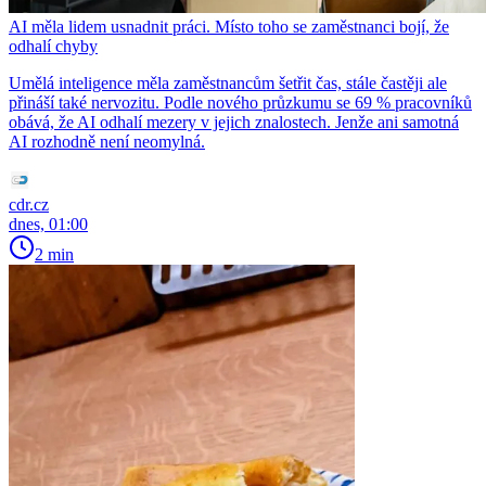
AI měla lidem usnadnit práci. Místo toho se zaměstnanci bojí, že
odhalí chyby
Umělá inteligence měla zaměstnancům šetřit čas, stále častěji ale
přináší také nervozitu. Podle nového průzkumu se 69 % pracovníků
obává, že AI odhalí mezery v jejich znalostech. Jenže ani samotná
AI rozhodně není neomylná.
cdr.cz
dnes, 01:00
2 min