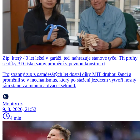
Zip, který 40 let ležel v garáži, teď nahrazuje stanové tyče. Tři pruhy
se díky 3D tisku samy promění v pevnou konstrukci
Trojstranný zip z osmdesátých let dostal díky MIT druhou šanci a
proměnil se v mechanismus, který po stažení jezdcem vytvoří nosný
rám stanu za minutu a dvacet sekund.
Mobify.cz
9. 8. 2026, 21:52
4 min