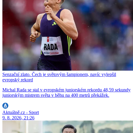
Senzační zlato. Čech je světovým šampionem, navíc vylepšil
evropský rekord
Michal Rada se stal v evropském juniorském rekordu 48,59 sekundy
juniorským mistrem světa v běhu na 400 metrů překážek.
Aktuálně.cz - Sport
9. 8. 2026, 21:26