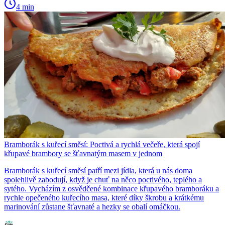
4 min
Bramborák s kuřecí směsí: Poctivá a rychlá večeře, která spojí
křupavé brambory se šťavnatým masem v jednom
Bramborák s kuřecí směsí patří mezi jídla, která u nás doma
spolehlivě zabodují, když je chuť na něco poctivého, teplého a
sytého. Vycházím z osvědčené kombinace křupavého bramboráku a
rychle opečeného kuřecího masa, které díky škrobu a krátkému
marinování zůstane šťavnaté a hezky se obalí omáčkou.