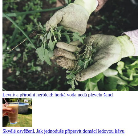
Levný a přírodní herbicid: horká voda nedá plevelu šanci
Skvělé osvěžení. Jak jednoduše připravit domácí ledovou kávu