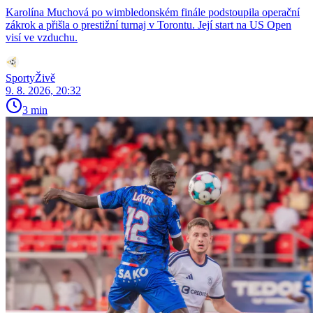
Karolína Muchová po wimbledonském finále podstoupila operační
zákrok a přišla o prestižní turnaj v Torontu. Její start na US Open
visí ve vzduchu.
SportyŽivě
9. 8. 2026, 20:32
3 min