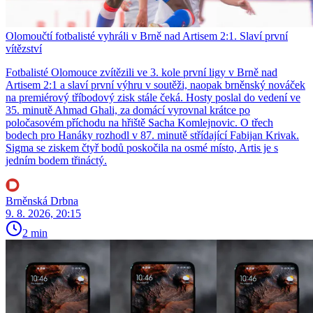
Olomoučtí fotbalisté vyhráli v Brně nad Artisem 2:1. Slaví první
vítězství
Fotbalisté Olomouce zvítězili ve 3. kole první ligy v Brně nad
Artisem 2:1 a slaví první výhru v soutěži, naopak brněnský nováček
na premiérový tříbodový zisk stále čeká. Hosty poslal do vedení ve
35. minutě Ahmad Ghali, za domácí vyrovnal krátce po
poločasovém příchodu na hřiště Sacha Komlejnovic. O třech
bodech pro Hanáky rozhodl v 87. minutě střídající Fabijan Krivak.
Sigma se ziskem čtyř bodů poskočila na osmé místo, Artis je s
jedním bodem třináctý.
Brněnská Drbna
9. 8. 2026, 20:15
2 min