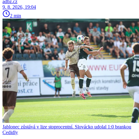
adbz.cz
9. 8. 2026, 19:04
2 min
Jablonec zůstává v lize stoprocentní. Slovácko udolal 1:0 brankou
Cedidly