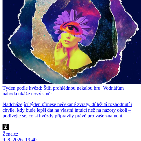
Týden podle hvězd: Štíři prohlédnou nekalou hru, Vodnářům
náhoda ukáže nový směr
Nadcházející týden přinese nečekané zvraty, důležitá rozhodnutí i
chvíle, kdy bude lepší dát na vlastní intuici než na názory okolí –
podívejte se, co si hvězdy připravily právě pro vaše znamení.
Žena.cz
9. 8. 2026, 19:40