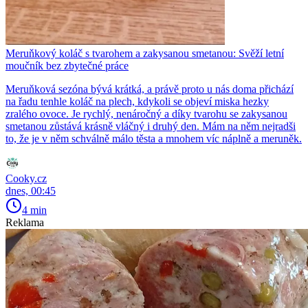
Meruňkový koláč s tvarohem a zakysanou smetanou: Svěží letní
moučník bez zbytečné práce
Meruňková sezóna bývá krátká, a právě proto u nás doma přichází
na řadu tenhle koláč na plech, kdykoli se objeví miska hezky
zralého ovoce. Je rychlý, nenáročný a díky tvarohu se zakysanou
smetanou zůstává krásně vláčný i druhý den. Mám na něm nejradši
to, že je v něm schválně málo těsta a mnohem víc náplně a meruněk.
Cooky.cz
dnes, 00:45
4 min
Reklama