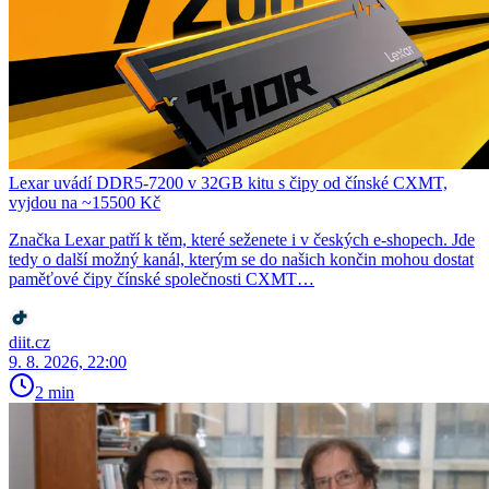
Lexar uvádí DDR5-7200 v 32GB kitu s čipy od čínské CXMT,
vyjdou na ~15500 Kč
Značka Lexar patří k těm, které seženete i v českých e-shopech. Jde
tedy o další možný kanál, kterým se do našich končin mohou dostat
paměťové čipy čínské společnosti CXMT…
diit.cz
9. 8. 2026, 22:00
2 min