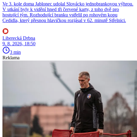
Ve 3. kole doma Jablonec udolal Slovácko jednobrankovou výhrou.
V utkání byly k vidění hned tři červené karty, z toho dvě pro
hostující tým. Rozhodující branku vstřelil po rohovém kopu
Cedidla, který přesnou hlavičkou rozjásal v 62. minutě Střelnici.
Liberecká Drbna
9. 8. 2026, 18:50
3 min
Reklama