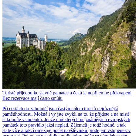
Turisté přijedou ke slavné památce a čeká je nepříjemné překvapení.
Bez rezervace mají často smůlu
Při cestách do zahraničí jsou častým cílem turistů nejrůznější
pamětihodnosti. Možná i vy jste zvyklí na to, že přijdete a na místě
si koupíte vstupenku. Jenže u některých nejznámějších evropských
památek toto pravidlo jaksi neplatí. Zájemců je totiž hodně, a tak
stále více atrakcí omezuje počet návštěvníků prodejem vstupenek v
rezervaci. Pokud se nezařídíte podle toho, může se vám lehce stát,