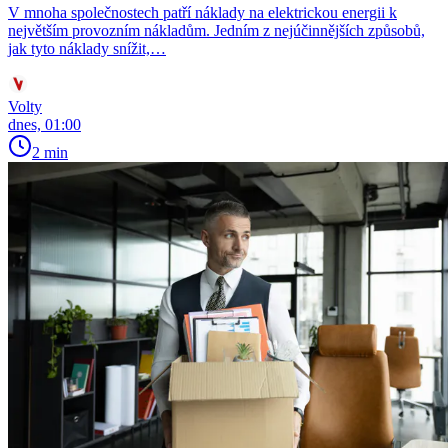
V mnoha společnostech patří náklady na elektrickou energii k
největším provozním nákladům. Jedním z nejúčinnějších způsobů,
jak tyto náklady snížit,…
Volty
dnes, 01:00
2 min