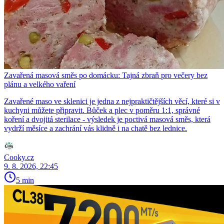
Zavařená masová směs po domácku: Tajná zbraň pro večery bez
plánu a velkého vaření
Zavařené maso ve sklenici je jedna z nejpraktičtějších věcí, které si v
kuchyni můžete připravit. Bůček a plec v poměru 1:1, správné
koření a dvojitá sterilace - výsledek je poctivá masová směs, která
vydrží měsíce a zachrání vás klidně i na chatě bez lednice.
Cooky.cz
9. 8. 2026, 22:45
5 min