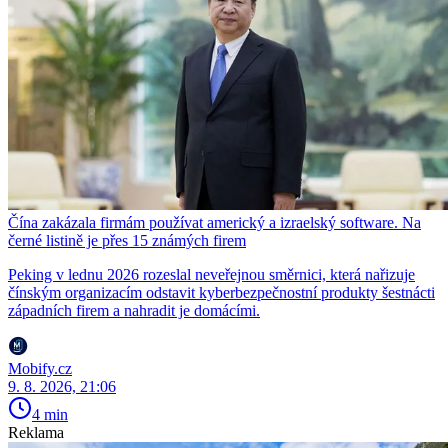
Čína zakázala firmám používat americký a izraelský software. Na
černé listině je přes 15 známých firem
Peking v lednu 2026 rozeslal neveřejnou směrnici, která nařizuje
čínským organizacím odstavit kyberbezpečnostní produkty šestnácti
západních firem a nahradit je domácími.
Mobify.cz
9. 8. 2026, 21:06
4 min
Reklama