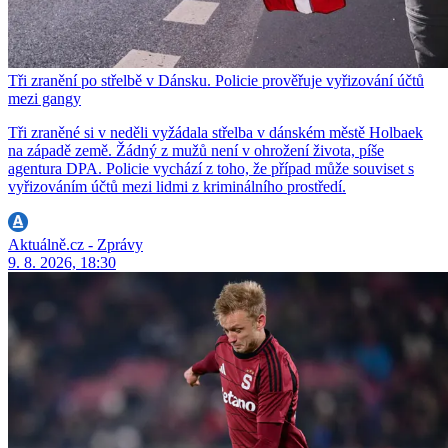
Tři zranění po střelbě v Dánsku. Policie prověřuje vyřizování účtů
mezi gangy
Tři zraněné si v neděli vyžádala střelba v dánském městě Holbaek
na západě země. Žádný z mužů není v ohrožení života, píše
agentura DPA. Policie vychází z toho, že případ může souviset s
vyřizováním účtů mezi lidmi z kriminálního prostředí.
Aktuálně.cz - Zprávy
9. 8. 2026, 18:30