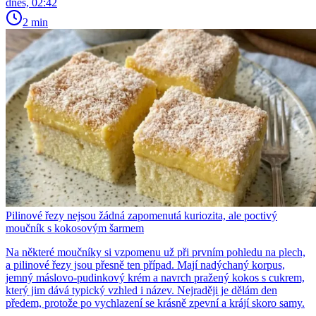
dnes, 02:42
2 min
Pilinové řezy nejsou žádná zapomenutá kuriozita, ale poctivý
moučník s kokosovým šarmem
Na některé moučníky si vzpomenu už při prvním pohledu na plech,
a pilinové řezy jsou přesně ten případ. Mají nadýchaný korpus,
jemný máslovo-pudinkový krém a navrch pražený kokos s cukrem,
který jim dává typický vzhled i název. Nejraději je dělám den
předem, protože po vychlazení se krásně zpevní a krájí skoro samy.