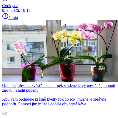
Cooky.cz
9. 8. 2026, 19:12
3 min
Orchidej přestala kvést? Jeden hrnek studené kávy měsíčně ji donutí
znovu nasadit pupeny
Aby vám orchideje krásně kvetly rok co rok, musíte je správně
podpořit. Pomoci jim může i docela obyčejná káva.