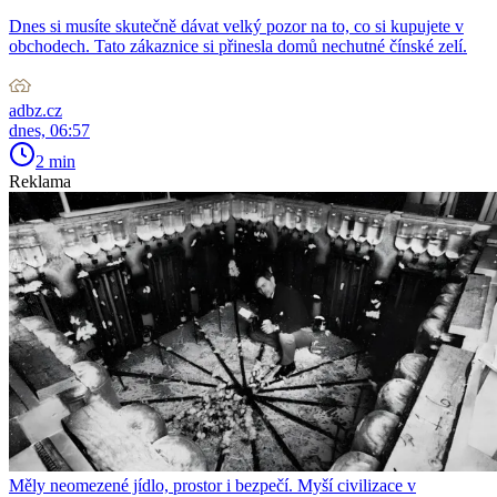
Dnes si musíte skutečně dávat velký pozor na to, co si kupujete v
obchodech. Tato zákaznice si přinesla domů nechutné čínské zelí.
adbz.cz
dnes, 06:57
2 min
Reklama
Měly neomezené jídlo, prostor i bezpečí. Myší civilizace v