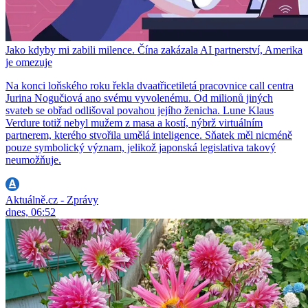
Jako kdyby mi zabili milence. Čína zakázala AI partnerství, Amerika
je omezuje
Na konci loňského roku řekla dvaatřicetiletá pracovnice call centra
Jurina Nogučiová ano svému vyvolenému. Od milionů jiných
svateb se obřad odlišoval povahou jejího ženicha. Lune Klaus
Verdure totiž nebyl mužem z masa a kostí, nýbrž virtuálním
partnerem, kterého stvořila umělá inteligence. Sňatek měl nicméně
pouze symbolický význam, jelikož japonská legislativa takový
neumožňuje.
Aktuálně.cz - Zprávy
dnes, 06:52