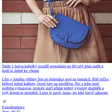
Tahle 1 barva kabelky rozzáří seniorkám po 60 celý letní outfit a
hodí se úplně ke všemu
Léto v šatníku většiny žen po šedesátce stojí na jistotách. Bílé tričko,
béžové lněné kalhoty, černé šaty na návštěvu. Nic z toho není
potřeba vyhazovat, protože stačí přidat jediný výrazný doplněk a
celý dojem se promění. Letos je navíc jasno, po jaké barvě sáhnout.
ExtraInspirace
dnes, 06:45