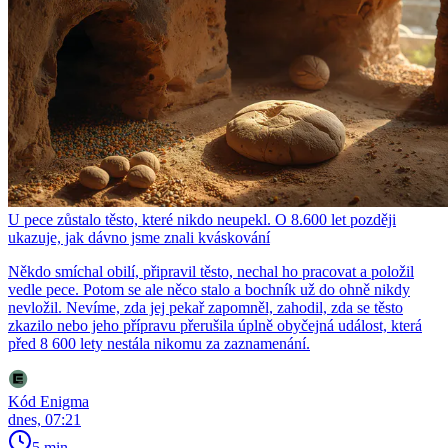
U pece zůstalo těsto, které nikdo neupekl. O 8.600 let později
ukazuje, jak dávno jsme znali kváskování
Někdo smíchal obilí, připravil těsto, nechal ho pracovat a položil
vedle pece. Potom se ale něco stalo a bochník už do ohně nikdy
nevložil. Nevíme, zda jej pekař zapomněl, zahodil, zda se těsto
zkazilo nebo jeho přípravu přerušila úplně obyčejná událost, která
před 8 600 lety nestála nikomu za zaznamenání.
Kód Enigma
dnes, 07:21
5 min