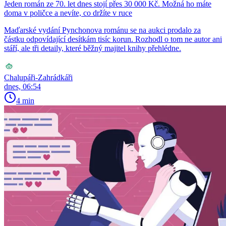
Jeden román ze 70. let dnes stojí přes 30 000 Kč. Možná ho máte
doma v poličce a nevíte, co držíte v ruce
Maďarské vydání Pynchonova románu se na aukci prodalo za
částku odpovídající desítkám tisíc korun. Rozhodl o tom ne autor ani
stáří, ale tři detaily, které běžný majitel knihy přehlédne.
Chalupáři-Zahrádkáři
dnes, 06:54
4 min