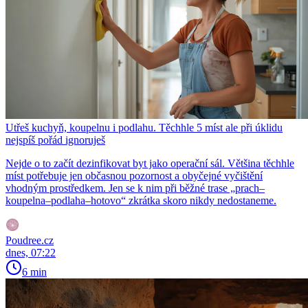
Utřeš kuchyň, koupelnu i podlahu. Těchhle 5 míst ale při úklidu
nejspíš pořád ignoruješ
Nejde o to začít dezinfikovat byt jako operační sál. Většina těchhle
míst potřebuje jen občasnou pozornost a obyčejné vyčištění
vhodným prostředkem. Jen se k nim při běžné trase „prach–
koupelna–podlaha–hotovo“ zkrátka skoro nikdy nedostaneme.
Poudree.cz
dnes, 07:22
6 min