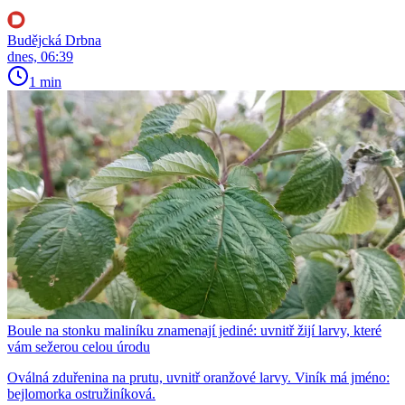
Budějcká Drbna
dnes, 06:39
1 min
Boule na stonku maliníku znamenají jediné: uvnitř žijí larvy, které
vám sežerou celou úrodu
Oválná zduřenina na prutu, uvnitř oranžové larvy. Viník má jméno:
bejlomorka ostružiníková.