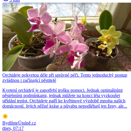
Orchideje pokvetou déle při správné péči. Tento jednoduchý postup
zvládnou i začínající pěstitelé
Kvetení orchidejí je zapotřebí trošku pomoci. Jednak optimálními
pěstebními podmínkami, jednak můžete na konci léta vyzkoušet
střídání teplot. Orchideje patří ke květinové výzdobě mnoha našich
domácností. Jejich něžné kráse a půvabu nepodléhají jen ženy, ale...
BydlímeÚtulně.cz
dnes, 07:17