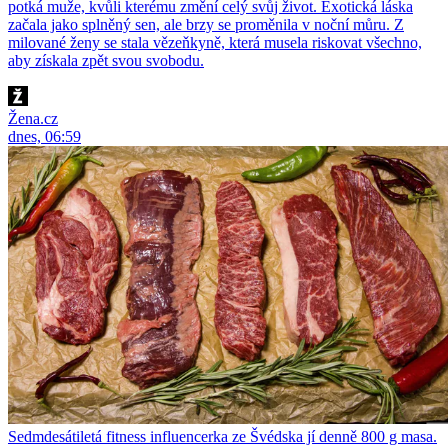
potká muže, kvůli kterému změní celý svůj život. Exotická láska
začala jako splněný sen, ale brzy se proměnila v noční můru. Z
milované ženy se stala vězeňkyně, která musela riskovat všechno,
aby získala zpět svou svobodu.
Žena.cz
dnes, 06:59
Sedmdesátiletá fitness influencerka ze Švédska jí denně 800 g masa.