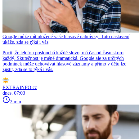
Google může mít uložené vaše hlasové nahrávky: Toto nastavení
ukáže, zda se týká i vás
Pocit, že telefon poslouchá každé slovo, má čas od času skoro
každý. Skutečnost je méně dramatická. Google ale za určitých
podmínek může uchovávat hlasové záznamy a přímo v účtu lze
zjistit, zda se to týká i vás.
EXTRAINFO.cz
dnes, 07:03
2 min