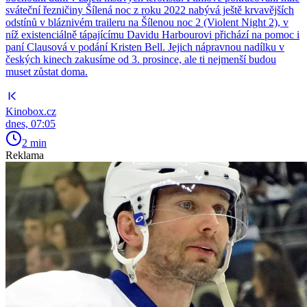
sváteční řezničiny Šílená noc z roku 2022 nabývá ještě krvavějších
odstínů v bláznivém traileru na Šílenou noc 2 (Violent Night 2), v
níž existenciálně tápajícímu Davidu Harbourovi přichází na pomoc i
paní Clausová v podání Kristen Bell. Jejich nápravnou nadílku v
českých kinech zakusíme od 3. prosince, ale ti nejmenší budou
muset zůstat doma.
Kinobox.cz
dnes, 07:05
2 min
Reklama