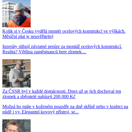
Kolik si v Česku vydělá montér ocelových konstrukcí ve výškách.
Měsíční plat je neuvěřitelný
Inzeráty slibují závratné peníze za montáž ocelových konstrukcí.
Realita? Většina zaměstnanců bere zlomek....
Za ČSSR byl v každé domácnosti. Dnes už se jich dochoval jen
zlomek a sběratelé nabízejí 200 000 Kč
Možná ho máte v koženém pouzdře na dně skříně nebo v krabici na
půdě i vy. Elegantní kovový přístroj, se...