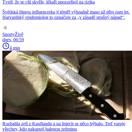
Tvrdí, že se cítí skvěle, lékaři upozorňují na rizika
Švédská fitness influencerka jí téměř výhradně maso už přes osm let.
Harvardský epidemiolog to označuje za „v zásadě strašný nápad“.
SportyŽivě
dnes, 06:59
4 min
Rozbalila zelí z Kauflandu a na listech se něco hýbalo. Teď varuje
všechny, kdo nakupují balenou zeleninu