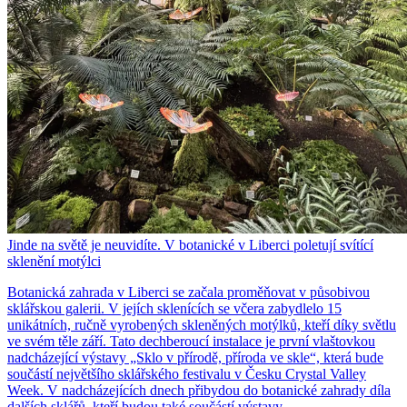
Jinde na světě je neuvidíte. V botanické v Liberci poletují svítící
sklenění motýlci
Botanická zahrada v Liberci se začala proměňovat v působivou
sklářskou galerii. V jejích sklenících se včera zabydlelo 15
unikátních, ručně vyrobených skleněných motýlků, kteří díky světlu
ve svém těle září. Tato dechberoucí instalace je první vlaštovkou
nadcházející výstavy „Sklo v přírodě, příroda ve skle“, která bude
součástí největšího sklářského festivalu v Česku Crystal Valley
Week. V nadcházejících dnech přibydou do botanické zahrady díla
dalších sklářů, kteří budou také součástí výstavy.