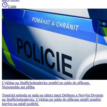
3 min
Cyklista na Jindřichohradecku zemřel po pádu do příkopu.
Nepomohla ani přilba
Tragická nehoda se stala na silnici mezi Deštnou a Novým Dvorem
na Jindřichohradecku. Cyklista po pádu do příkopu utrpěl zranění,
kterým na místě podlehl.