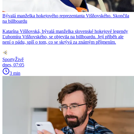
Bývalá manželka hokejového reprezentanta Višňovského. Skončila
na billboardu
Katarína Višňovská, bývalá manželka slovenské hokejové legendy
Ľubomíra Višňovského, se objevila na billboardu. Její příběh ale
není o pádu, spíš o tom, co se skrývá za známým příjmením.
SportyŽivě
dnes, 07:05
3 min