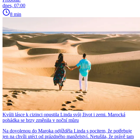
dnes, 07:00
8 min
Kvůli lásce k cizinci opustila Linda svůj život i zemi. Marocká
pohádka se brzy změnila v noční můru
Na dovolenou do Maroka odjížděla Linda s pocitem, že potřebuje
jen na chvíli utéct od prázdného manželství. Netušila, že právě tam