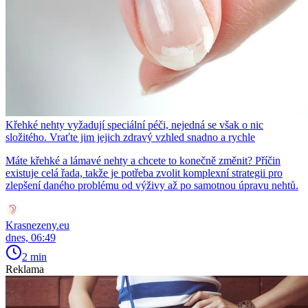
Křehké nehty vyžadují speciální péči, nejedná se však o nic
složitého. Vraťte jim jejich zdravý vzhled snadno a rychle
Máte křehké a lámavé nehty a chcete to konečně změnit? Příčin
existuje celá řada, takže je potřeba zvolit komplexní strategii pro
zlepšení daného problému od výživy až po samotnou úpravu nehtů.
Krasnezeny.eu
dnes, 06:49
2 min
Reklama