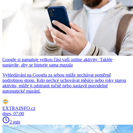
Google si pamatuje velkou část vaší online aktivity: Takhle
nastavíte, aby se historie sama mazala
Vyhledávání na Googlu za sebou může nechávat poměrně
podrobnou stopu. Kdo nechce uchovávat měsíce nebo roky starou
aktivitu, může ji odstranit ručně nebo nastavit pravidelné
automatické mazání.
EXTRAINFO.cz
dnes, 07:00
2 min