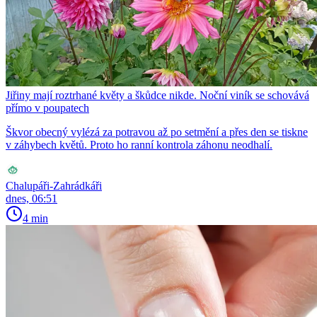
Jiřiny mají roztrhané květy a škůdce nikde. Noční viník se schovává
přímo v poupatech
Škvor obecný vylézá za potravou až po setmění a přes den se tiskne
v záhybech květů. Proto ho ranní kontrola záhonu neodhalí.
Chalupáři-Zahrádkáři
dnes, 06:51
4 min