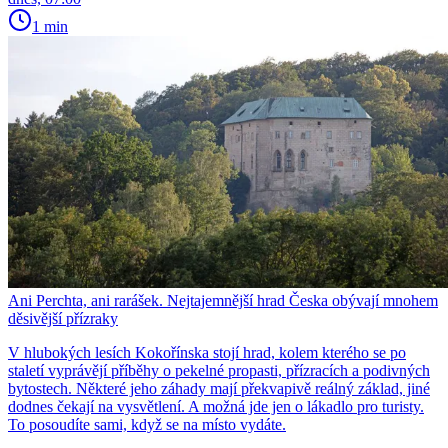
1 min
Ani Perchta, ani rarášek. Nejtajemnější hrad Česka obývají mnohem
děsivější přízraky
V hlubokých lesích Kokořínska stojí hrad, kolem kterého se po
staletí vyprávějí příběhy o pekelné propasti, přízracích a podivných
bytostech. Některé jeho záhady mají překvapivě reálný základ, jiné
dodnes čekají na vysvětlení. A možná jde jen o lákadlo pro turisty.
To posoudíte sami, když se na místo vydáte.