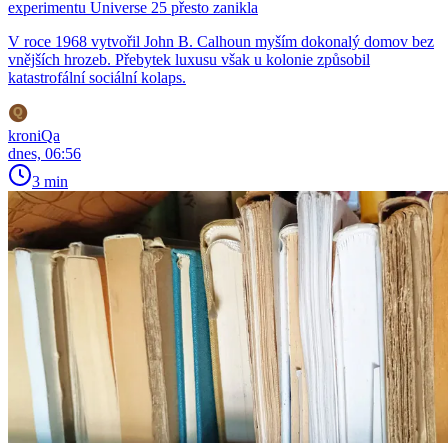
experimentu Universe 25 přesto zanikla
V roce 1968 vytvořil John B. Calhoun myším dokonalý domov bez
vnějších hrozeb. Přebytek luxusu však u kolonie způsobil
katastrofální sociální kolaps.
kroniQa
dnes, 06:56
3 min