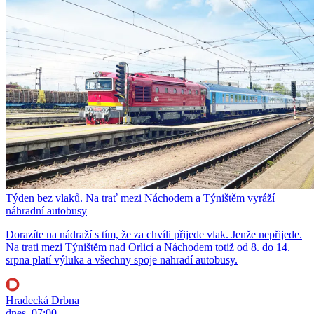
Týden bez vlaků. Na trať mezi Náchodem a Týništěm vyráží
náhradní autobusy
Dorazíte na nádraží s tím, že za chvíli přijede vlak. Jenže nepřijede.
Na trati mezi Týništěm nad Orlicí a Náchodem totiž od 8. do 14.
srpna platí výluka a všechny spoje nahradí autobusy.
Hradecká Drbna
dnes, 07:00