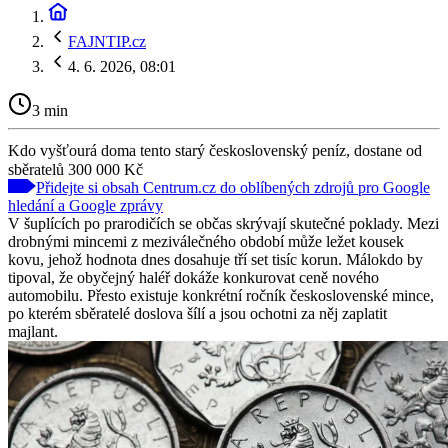
FAJNTIP.cz
4. 6. 2026, 08:01
3 min
Kdo vyšťourá doma tento starý československý peníz, dostane od
sběratelů 300 000 Kč
Přidejte si obsah Centrum.cz do oblíbených zdrojů pro Google
hledání a Google zprávy
V šuplících po prarodičích se občas skrývají skutečné poklady. Mezi
drobnými mincemi z meziválečného období může ležet kousek
kovu, jehož hodnota dnes dosahuje tří set tisíc korun. Málokdo by
tipoval, že obyčejný haléř dokáže konkurovat ceně nového
automobilu. Přesto existuje konkrétní ročník československé mince,
po kterém sběratelé doslova šílí a jsou ochotni za něj zaplatit
majlant.