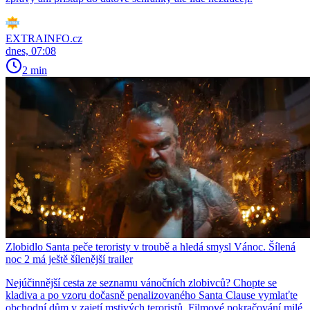
EXTRAINFO.cz
dnes, 07:08
2 min
Zlobidlo Santa peče teroristy v troubě a hledá smysl Vánoc. Šílená
noc 2 má ještě šílenější trailer
Nejúčinnější cesta ze seznamu vánočních zlobivců? Chopte se
kladiva a po vzoru dočasně penalizovaného Santa Clause vymlaťte
obchodní dům v zajetí mstivých teroristů. Filmové pokračování milé