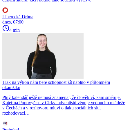
Liberecká Drbna
dnes, 07:00
4 min
Tlak na výkon nám bere schopnost žít naplno v přítomném
okamžiku
Plný kalendář ještě nemusí znamenat, že člověk ví, kam směřuje.
Kateřina Popovyč se v Církvi adventistů věnuje vedoucím mládeže
v Čechách a v rozhovoru mluví o tlaku sociálních sítí,
rozhodovací…
Proboha!