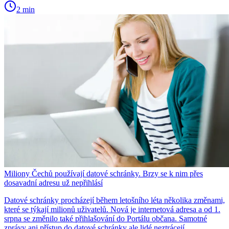
2 min
Miliony Čechů používají datové schránky. Brzy se k nim přes
dosavadní adresu už nepřihlásí
Datové schránky procházejí během letošního léta několika změnami,
které se týkají milionů uživatelů. Nová je internetová adresa a od 1.
srpna se změnilo také přihlašování do Portálu občana. Samotné
zprávy ani přístup do datové schránky ale lidé neztrácejí.