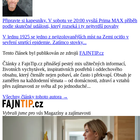
Připravte si kapesníky. V sobotu ve 20:00 vysílá Prima MAX příběh
podle skutečné události, který rozseká i ty nejtvrdší povahy
V lednu 1925 se jedno z nejizolovanějších míst na Zemi ocitlo v
sevření smrtící epidemie. Zatímco stovky...
Tento článek byl publikován ze zdrojů
FAJNTIP.cz
Články z FajnTip.cz přinášejí pestrý mix užitečných informací,
životních vychytávek, inspirativních postřehů i oddechového
obsahu, který čtenáře nejen pobaví, ale často i překvapí. Obsah je
zaměřen na každodenní témata – od domácnosti, zdraví a vztahů
přes zajímavosti ze světa až po jednoduché...
Všechny články tohoto autora →
Vybrali jsme pro vás
Magazíny a zajímavosti