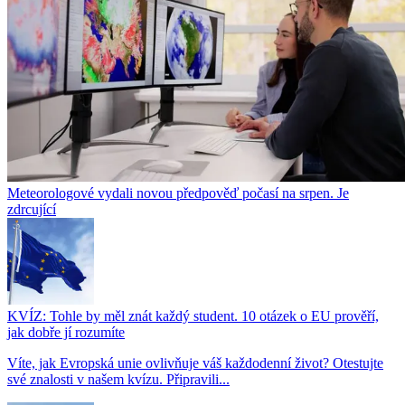
Meteorologové vydali novou předpověď počasí na srpen. Je
zdrcující
KVÍZ: Tohle by měl znát každý student. 10 otázek o EU prověří,
jak dobře jí rozumíte
Víte, jak Evropská unie ovlivňuje váš každodenní život? Otestujte
své znalosti v našem kvízu. Připravili...