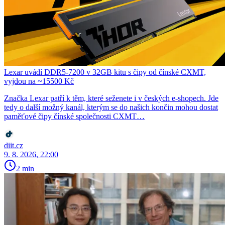
Lexar uvádí DDR5-7200 v 32GB kitu s čipy od čínské CXMT,
vyjdou na ~15500 Kč
Značka Lexar patří k těm, které seženete i v českých e-shopech. Jde
tedy o další možný kanál, kterým se do našich končin mohou dostat
paměťové čipy čínské společnosti CXMT…
diit.cz
9. 8. 2026, 22:00
2 min