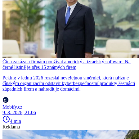
Čína zakázala firmám používat americký a izraelský software. Na
černé listině je přes 15 známých firem
Peking v lednu 2026 rozeslal neveřejnou směrnici, která nařizuje
čínským organizacím odstavit kyberbezpečnostní produkty šestnácti
západních firem a nahradit je domácími.
Mobify.cz
9. 8. 2026, 21:06
4 min
Reklama