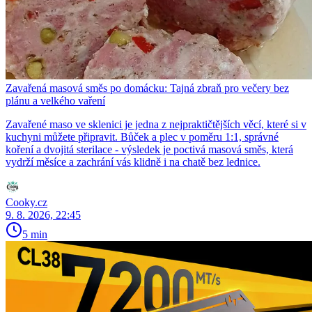
Zavařená masová směs po domácku: Tajná zbraň pro večery bez
plánu a velkého vaření
Zavařené maso ve sklenici je jedna z nejpraktičtějších věcí, které si v
kuchyni můžete připravit. Bůček a plec v poměru 1:1, správné
koření a dvojitá sterilace - výsledek je poctivá masová směs, která
vydrží měsíce a zachrání vás klidně i na chatě bez lednice.
Cooky.cz
9. 8. 2026, 22:45
5 min