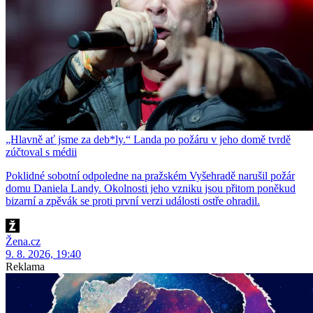
„Hlavně ať jsme za deb*ly.“ Landa po požáru v jeho domě tvrdě
zúčtoval s médii
Poklidné sobotní odpoledne na pražském Vyšehradě narušil požár
domu Daniela Landy. Okolnosti jeho vzniku jsou přitom poněkud
bizarní a zpěvák se proti první verzi události ostře ohradil.
Žena.cz
9. 8. 2026, 19:40
Reklama