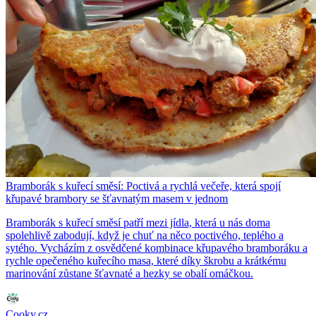
Bramborák s kuřecí směsí: Poctivá a rychlá večeře, která spojí
křupavé brambory se šťavnatým masem v jednom
Bramborák s kuřecí směsí patří mezi jídla, která u nás doma
spolehlivě zabodují, když je chuť na něco poctivého, teplého a
sytého. Vycházím z osvědčené kombinace křupavého bramboráku a
rychle opečeného kuřecího masa, které díky škrobu a krátkému
marinování zůstane šťavnaté a hezky se obalí omáčkou.
Cooky.cz