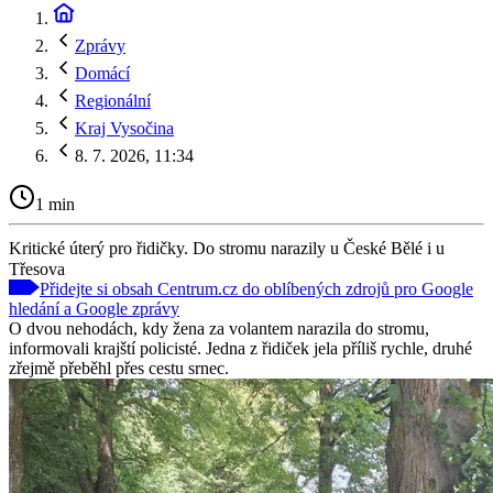
Zprávy
Domácí
Regionální
Kraj Vysočina
8. 7. 2026, 11:34
1 min
Kritické úterý pro řidičky. Do stromu narazily u České Bělé i u
Třesova
Přidejte si obsah Centrum.cz do oblíbených zdrojů pro Google
hledání a Google zprávy
O dvou nehodách, kdy žena za volantem narazila do stromu,
informovali krajští policisté. Jedna z řidiček jela příliš rychle, druhé
zřejmě přeběhl přes cestu srnec.