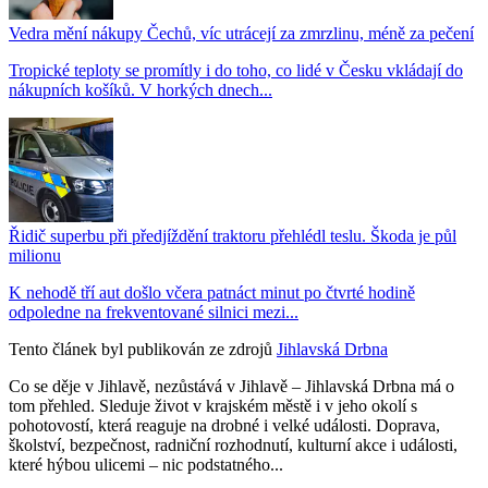
Vedra mění nákupy Čechů, víc utrácejí za zmrzlinu, méně za pečení
Tropické teploty se promítly i do toho, co lidé v Česku vkládají do
nákupních košíků. V horkých dnech...
Řidič superbu při předjíždění traktoru přehlédl teslu. Škoda je půl
milionu
K nehodě tří aut došlo včera patnáct minut po čtvrté hodině
odpoledne na frekventované silnici mezi...
Tento článek byl publikován ze zdrojů
Jihlavská Drbna
Co se děje v Jihlavě, nezůstává v Jihlavě – Jihlavská Drbna má o
tom přehled. Sleduje život v krajském městě i v jeho okolí s
pohotovostí, která reaguje na drobné i velké události. Doprava,
školství, bezpečnost, radniční rozhodnutí, kulturní akce i události,
které hýbou ulicemi – nic podstatného...