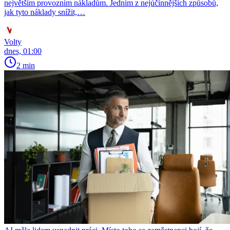
největším provozním nákladům. Jedním z nejúčinnějších způsobů,
jak tyto náklady snížit,…
Volty
dnes, 01:00
2 min