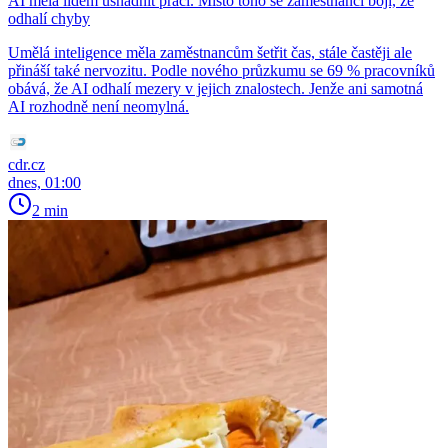
AI měla lidem usnadnit práci. Místo toho se zaměstnanci bojí, že
odhalí chyby
Umělá inteligence měla zaměstnancům šetřit čas, stále častěji ale
přináší také nervozitu. Podle nového průzkumu se 69 % pracovníků
obává, že AI odhalí mezery v jejich znalostech. Jenže ani samotná
AI rozhodně není neomylná.
cdr.cz
dnes, 01:00
2 min