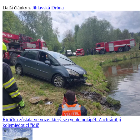
Další články z
Jihlavská Drbna
Řidička zůstala ve voze, který se rychle potápěl. Zachránil jí
kolemjedoucí řidič