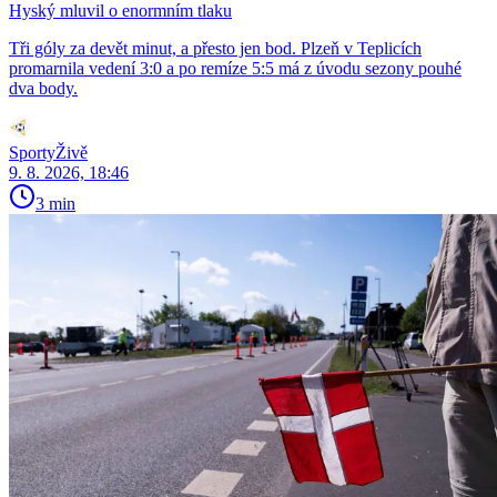
Hyský mluvil o enormním tlaku
Tři góly za devět minut, a přesto jen bod. Plzeň v Teplicích
promarnila vedení 3:0 a po remíze 5:5 má z úvodu sezony pouhé
dva body.
SportyŽivě
9. 8. 2026, 18:46
3 min