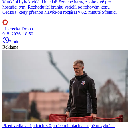
V utkání byly k vidění hned tři červené karty, z toho dvě pro
hostující tým. Rozhodující branku vstřelil po rohovém kopu
Cedidla, který přesnou hlavičkou rozjásal v 62. minutě Střelnici.
Liberecká Drbna
9. 8. 2026, 18:50
3 min
Reklama
Plzeň vedla v Teplicích 3:0 po 10 minutách a stejně nevyhrála.