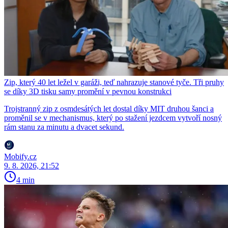
Zip, který 40 let ležel v garáži, teď nahrazuje stanové tyče. Tři pruhy
se díky 3D tisku samy promění v pevnou konstrukci
Trojstranný zip z osmdesátých let dostal díky MIT druhou šanci a
proměnil se v mechanismus, který po stažení jezdcem vytvoří nosný
rám stanu za minutu a dvacet sekund.
Mobify.cz
9. 8. 2026, 21:52
4 min