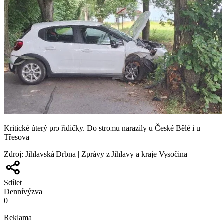
Kritické úterý pro řidičky. Do stromu narazily u České Bělé i u
Třesova
Zdroj
:
Jihlavská Drbna | Zprávy z Jihlavy a kraje Vysočina
Sdílet
Denní
výzva
0
Reklama