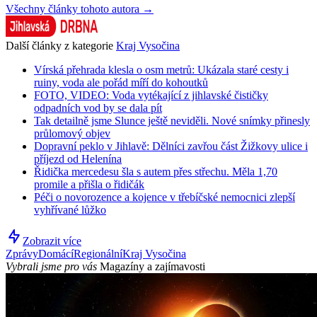
Všechny články tohoto autora →
Další články z kategorie
Kraj Vysočina
Vírská přehrada klesla o osm metrů: Ukázala staré cesty i
ruiny, voda ale pořád míří do kohoutků
FOTO, VIDEO: Voda vytékající z jihlavské čističky
odpadních vod by se dala pít
Tak detailně jsme Slunce ještě neviděli. Nové snímky přinesly
průlomový objev
Dopravní peklo v Jihlavě: Dělníci zavřou část Žižkovy ulice i
příjezd od Helenína
Řidička mercedesu šla s autem přes střechu. Měla 1,70
promile a přišla o řidičák
Péči o novorozence a kojence v třebíčské nemocnici zlepší
vyhřívané lůžko
Zobrazit více
Zprávy
Domácí
Regionální
Kraj Vysočina
Vybrali jsme pro vás
Magazíny a zajímavosti