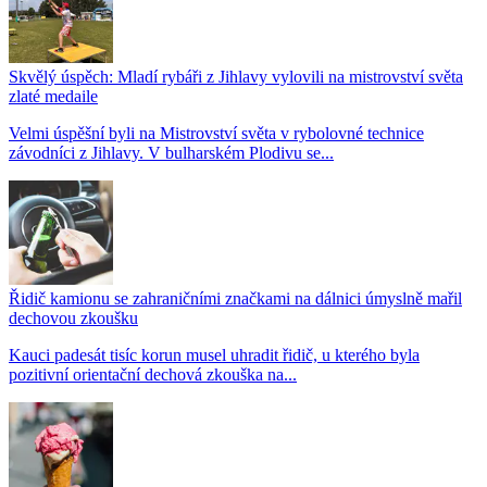
Skvělý úspěch: Mladí rybáři z Jihlavy vylovili na mistrovství světa
zlaté medaile
Velmi úspěšní byli na Mistrovství světa v rybolovné technice
závodníci z Jihlavy. V bulharském Plodivu se...
Řidič kamionu se zahraničními značkami na dálnici úmyslně mařil
dechovou zkoušku
Kauci padesát tisíc korun musel uhradit řidič, u kterého byla
pozitivní orientační dechová zkouška na...