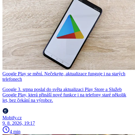
Google Play se mění. Nečekejte, aktualizace funguje i na starých
telefonech
Google 3. srpna poslal do světa aktualizaci Play Store a Služeb
Google Play, která přináší nové funkce i na telefony staré několik
let, bez čekání na výrobce.
Mobify.cz
9. 8. 2026, 19:17
4 min