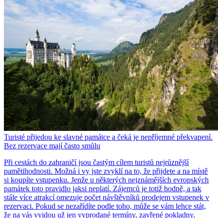
Turisté přijedou ke slavné památce a čeká je nepříjemné překvapení.
Bez rezervace mají často smůlu
Při cestách do zahraničí jsou častým cílem turistů nejrůznější
pamětihodnosti. Možná i vy jste zvyklí na to, že přijdete a na místě
si koupíte vstupenku. Jenže u některých nejznámějších evropských
památek toto pravidlo jaksi neplatí. Zájemců je totiž hodně, a tak
stále více atrakcí omezuje počet návštěvníků prodejem vstupenek v
rezervaci. Pokud se nezařídíte podle toho, může se vám lehce stát,
že na vás vyjdou už jen vyprodané termíny, zavřené pokladny,