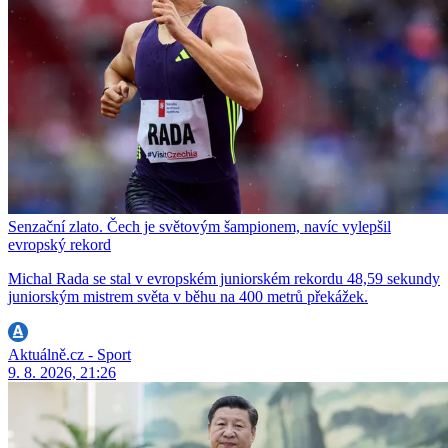
Senzační zlato. Čech je světovým šampionem, navíc vylepšil
evropský rekord
Michal Rada se stal v evropském juniorském rekordu 48,59 sekundy
juniorským mistrem světa v běhu na 400 metrů překážek.
Aktuálně.cz - Sport
9. 8. 2026, 21:26