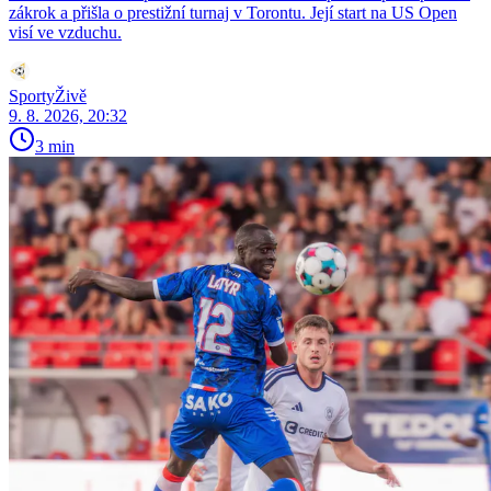
zákrok a přišla o prestižní turnaj v Torontu. Její start na US Open
visí ve vzduchu.
SportyŽivě
9. 8. 2026, 20:32
3 min