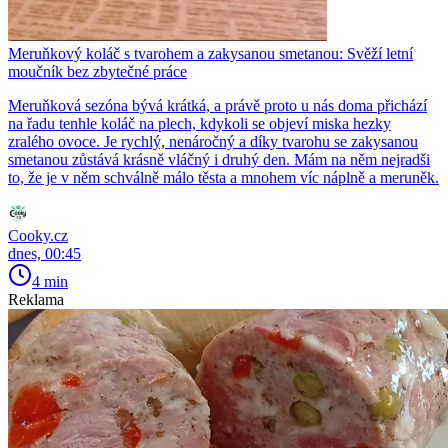
Meruňkový koláč s tvarohem a zakysanou smetanou: Svěží letní
moučník bez zbytečné práce
Meruňková sezóna bývá krátká, a právě proto u nás doma přichází
na řadu tenhle koláč na plech, kdykoli se objeví miska hezky
zralého ovoce. Je rychlý, nenáročný a díky tvarohu se zakysanou
smetanou zůstává krásně vláčný i druhý den. Mám na něm nejradši
to, že je v něm schválně málo těsta a mnohem víc náplně a meruněk.
Cooky.cz
dnes, 00:45
4 min
Reklama