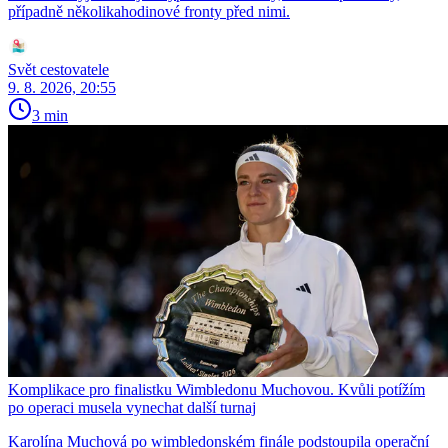
případně několikahodinové fronty před nimi.
Svět cestovatele
9. 8. 2026, 20:55
3 min
Komplikace pro finalistku Wimbledonu Muchovou. Kvůli potížím
po operaci musela vynechat další turnaj
Karolína Muchová po wimbledonském finále podstoupila operační