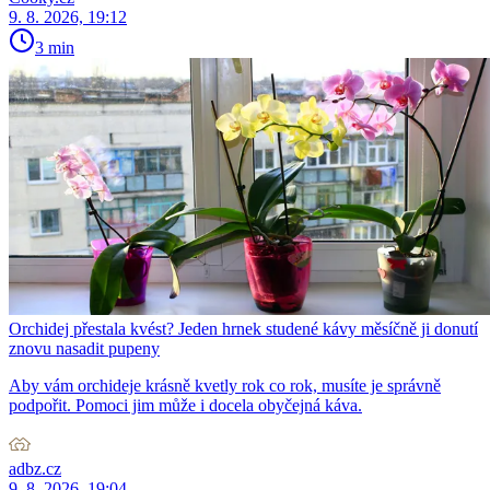
9. 8. 2026, 19:12
3 min
Orchidej přestala kvést? Jeden hrnek studené kávy měsíčně ji donutí
znovu nasadit pupeny
Aby vám orchideje krásně kvetly rok co rok, musíte je správně
podpořit. Pomoci jim může i docela obyčejná káva.
adbz.cz
9. 8. 2026, 19:04