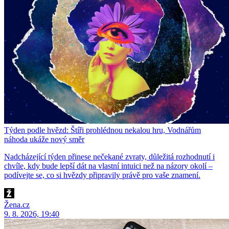
Týden podle hvězd: Štíři prohlédnou nekalou hru, Vodnářům
náhoda ukáže nový směr
Nadcházející týden přinese nečekané zvraty, důležitá rozhodnutí i
chvíle, kdy bude lepší dát na vlastní intuici než na názory okolí –
podívejte se, co si hvězdy připravily právě pro vaše znamení.
Žena.cz
9. 8. 2026, 19:40