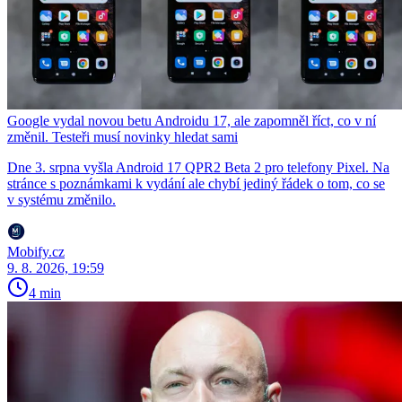
Google vydal novou betu Androidu 17, ale zapomněl říct, co v ní
změnil. Testeři musí novinky hledat sami
Dne 3. srpna vyšla Android 17 QPR2 Beta 2 pro telefony Pixel. Na
stránce s poznámkami k vydání ale chybí jediný řádek o tom, co se
v systému změnilo.
Mobify.cz
9. 8. 2026, 19:59
4 min