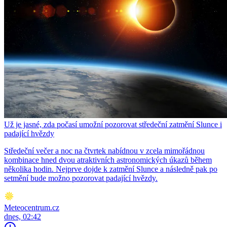
Už je jasné, zda počasí umožní pozorovat středeční zatmění Slunce i
padající hvězdy
Středeční večer a noc na čtvrtek nabídnou v zcela mimořádnou
kombinace hned dvou atraktivních astronomických úkazů během
několika hodin. Nejprve dojde k zatmění Slunce a následně pak po
setmění bude možno pozorovat padající hvězdy.
Meteocentrum.cz
dnes, 02:42