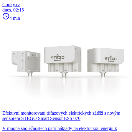
Cooky.cz
dnes, 02:15
4 min
Efektivní monitorování třífázových elektrických zátěží s novým
senzorem STEGO Smart Sensor ESS 076
V mnoha společnostech patří náklady na elektrickou energii k