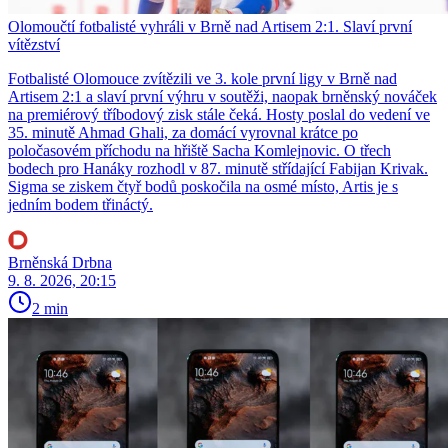
Olomoučtí fotbalisté vyhráli v Brně nad Artisem 2:1. Slaví první
vítězství
Fotbalisté Olomouce zvítězili ve 3. kole první ligy v Brně nad
Artisem 2:1 a slaví první výhru v soutěži, naopak brněnský nováček
na premiérový tříbodový zisk stále čeká. Hosty poslal do vedení ve
35. minutě Ahmad Ghali, za domácí vyrovnal krátce po
poločasovém příchodu na hřiště Sacha Komlejnovic. O třech
bodech pro Hanáky rozhodl v 87. minutě střídající Fabijan Krivak.
Sigma se ziskem čtyř bodů poskočila na osmé místo, Artis je s
jedním bodem třináctý.
Brněnská Drbna
9. 8. 2026, 20:15
2 min