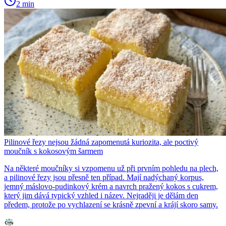
2 min
Pilinové řezy nejsou žádná zapomenutá kuriozita, ale poctivý
moučník s kokosovým šarmem
Na některé moučníky si vzpomenu už při prvním pohledu na plech,
a pilinové řezy jsou přesně ten případ. Mají nadýchaný korpus,
jemný máslovo-pudinkový krém a navrch pražený kokos s cukrem,
který jim dává typický vzhled i název. Nejraději je dělám den
předem, protože po vychlazení se krásně zpevní a krájí skoro samy.