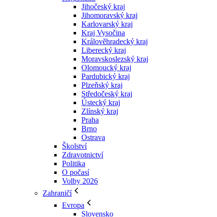
Jihočeský kraj
Jihomoravský kraj
Karlovarský kraj
Kraj Vysočina
Králověhradecký kraj
Liberecký kraj
Moravskoslezský kraj
Olomoucký kraj
Pardubický kraj
Plzeňský kraj
Středočeský kraj
Ústecký kraj
Zlínský kraj
Praha
Brno
Ostrava
Školství
Zdravotnictví
Politika
O počasí
Volby 2026
Zahraničí
Evropa
Slovensko