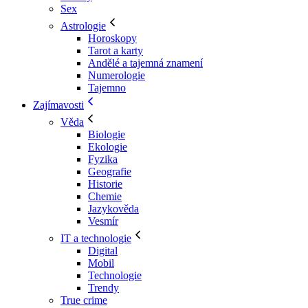
Sex
Astrologie
Horoskopy
Tarot a karty
Andělé a tajemná znamení
Numerologie
Tajemno
Zajímavosti
Věda
Biologie
Ekologie
Fyzika
Geografie
Historie
Chemie
Jazykověda
Vesmír
IT a technologie
Digital
Mobil
Technologie
Trendy
True crime