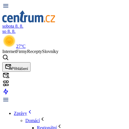
sobota 8. 8.
so 8. 8.
27°C
Internet
Firmy
Recepty
Slovníky
Přihlášení
Zprávy
Domácí
Regionální