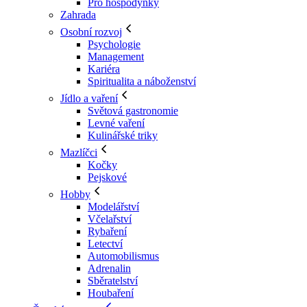
Pro hospodyňky
Zahrada
Osobní rozvoj
Psychologie
Management
Kariéra
Spiritualita a náboženství
Jídlo a vaření
Světová gastronomie
Levné vaření
Kulinářské triky
Mazlíčci
Kočky
Pejskové
Hobby
Modelářství
Včelařství
Rybaření
Letectví
Automobilismus
Adrenalin
Sběratelství
Houbaření