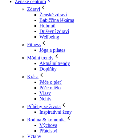
Ženské centrum
Zdraví
Ženské zdraví
Babiččina lékárna
Hubnutí
Duševní zdraví
Wellbeing
Fitness
Jóga a pilates
Módní trendy
Aktuální trendy
Doplňky
Krása
Péče o pleť
Péče o tělo
Vlasy
Nehty
Příběhy ze života
Inspirativní ženy
Rodina & komunita
Výchova
Přátelství
Vztahy