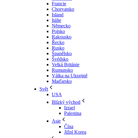
Francie
Chorvatsko
Island
Itálie
Německo
Polsko
Rakousko
Řecko
Rusko
Španělsko
Švédsko
Velká Británie
Rumunsko
Válka na Ukrajině
Maďarsko
Svět
USA
Blízký východ
Izrael
Palestina
Asie
Čína
Jižní Korea