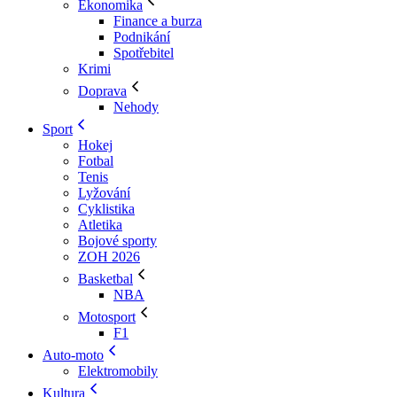
Ekonomika
Finance a burza
Podnikání
Spotřebitel
Krimi
Doprava
Nehody
Sport
Hokej
Fotbal
Tenis
Lyžování
Cyklistika
Atletika
Bojové sporty
ZOH 2026
Basketbal
NBA
Motosport
F1
Auto-moto
Elektromobily
Kultura