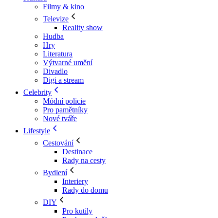
Filmy & kino
Televize
Reality show
Hudba
Hry
Literatura
Výtvarné umění
Divadlo
Digi a stream
Celebrity
Módní policie
Pro pamětníky
Nové tváře
Lifestyle
Cestování
Destinace
Rady na cesty
Bydlení
Interiery
Rady do domu
DIY
Pro kutily