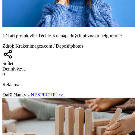
Lékaři promluvili: Těchto 5 nenápadných příznaků neignorujte
Zdroj
:
Krakenimages.com / Depositphotos
Sdílet
Denní
výzva
0
Reklama
Další články z
NESPECHEJ.cz