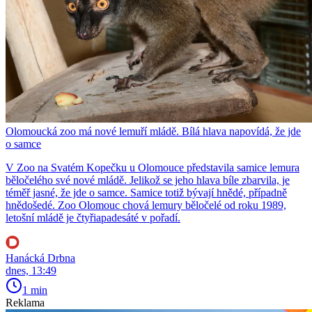
Olomoucká zoo má nové lemuří mládě. Bílá hlava napovídá, že jde
o samce
V Zoo na Svatém Kopečku u Olomouce představila samice lemura
běločelého své nové mládě. Jelikož se jeho hlava bíle zbarvila, je
téměř jasné, že jde o samce. Samice totiž bývají hnědé, případně
hnědošedé. Zoo Olomouc chová lemury běločelé od roku 1989,
letošní mládě je čtyřiapadesáté v pořadí.
Hanácká Drbna
dnes, 13:49
1 min
Reklama