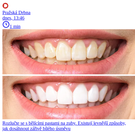
Pražská Drbna
dnes, 13:46
1 min
Rozlučte se s bělícími pastami na zuby. Existují levnější způsoby,
jak dosáhnout zářivě bílého úsměvu