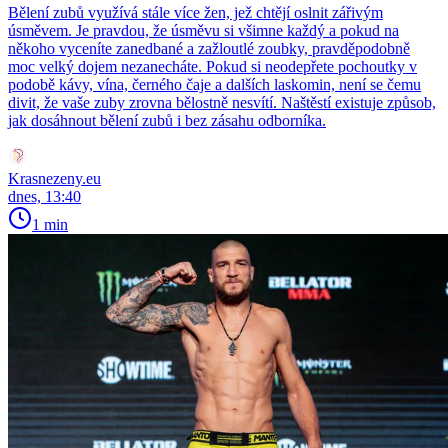
Bělení zubů využívá stále více žen, jež chtějí oslnit zářivým
úsměvem. Je pravdou, že úsměvu si všimne každý a pokud na
někoho vyceníte zanedbané a zažloutlé zoubky, pravděpodobně
moc velký dojem nezanecháte. Pokud si neodepřete pochoutky v
podobě kávy, vína, černého čaje a dalších laskomin, není se čemu
divit, že vaše zuby zrovna bělostně nesvítí. Naštěstí existuje způsob,
jak dosáhnout bělení zubů i bez zásahu odborníka.
Krasnezeny.eu
dnes, 13:40
1 min