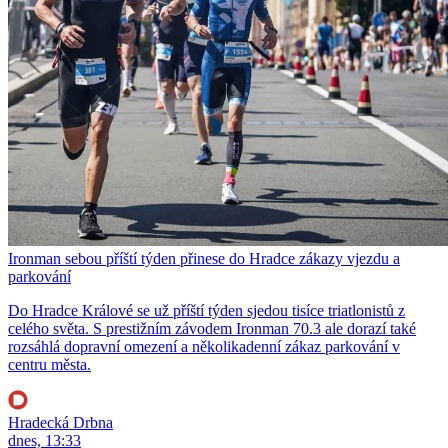
Ironman sebou příští týden přinese do Hradce zákazy vjezdu a
parkování
Do Hradce Králové se už příští týden sjedou tisíce triatlonistů z
celého světa. S prestižním závodem Ironman 70.3 ale dorazí také
rozsáhlá dopravní omezení a několikadenní zákaz parkování v
centru města.
Hradecká Drbna
dnes, 13:33