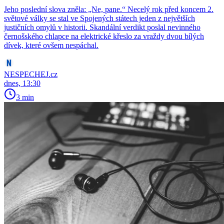
Jeho poslední slova zněla: „Ne, pane.“ Necelý rok před koncem 2.
světové války se stal ve Spojených státech jeden z největších
justičních omylů v historii. Skandální verdikt poslal nevinného
černošského chlapce na elektrické křeslo za vraždy dvou bílých
dívek, které ovšem nespáchal.
NESPECHEJ.cz
dnes, 13:30
3 min