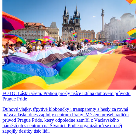
FOTO: Lásku všem. Prahou prošly tisíce lidí na duhovém průvodu
Prague Pride
Duhové vlajky, třpytivé kloboučky i transparenty s hesly za rovná
práva a lásku dnes zaplnily centrum Prahy. Městem prošel tradiční
průvod Prague Pride, který odpoledne zamířil z Václavského
náměstí přes centrum na Štvanici. Podle organizátorů se do něj
zapojily desítky tisíc lidí.