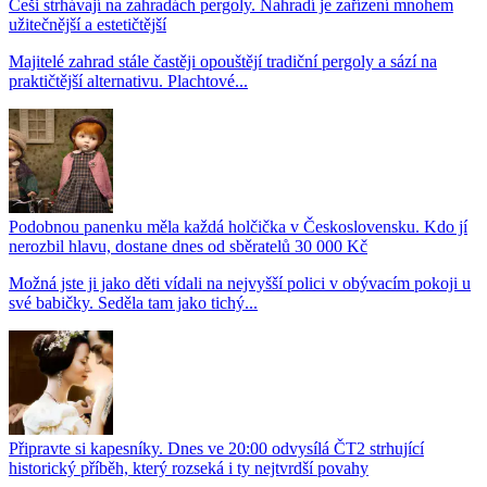
Češi strhávají na zahradách pergoly. Nahradí je zařízení mnohem
užitečnější a estetičtější
Majitelé zahrad stále častěji opouštějí tradiční pergoly a sází na
praktičtější alternativu. Plachtové...
Podobnou panenku měla každá holčička v Československu. Kdo jí
nerozbil hlavu, dostane dnes od sběratelů 30 000 Kč
Možná jste ji jako děti vídali na nejvyšší polici v obývacím pokoji u
své babičky. Seděla tam jako tichý...
Připravte si kapesníky. Dnes ve 20:00 odvysílá ČT2 strhující
historický příběh, který rozseká i ty nejtvrdší povahy