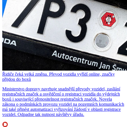
Řidiče čeká velká změna. Převod vozidla vyřídí online, značky
přijdou do boxů
Ministerstvo dopravy navrhuje snadnější převody vozidel, zasílání
registračních značek a osvědčení o registraci vozidla do výdejních
boxů i související přenositelnost registračních značek. Novela
zákona o podmínkách provozu vozidel na pozemních komunikacích
má také přinést automatizaci vyřizování žádostí v oblasti registrace
vozidel. Odpadne tak nutnost návštěvy úřadu.