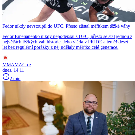
Fedor nikdy nevstoupil do UFC. Přesto zůstal měřítkem těžké váhy
Fedor Emelianenko nikdy nepodepsal s UFC, přesto se stal jednou z
největších těžkých vah historie. Jeho vláda v PRIDE a téměř deset
let bez regulérní porážky z něj udělaly měřítko celé generace.
MMAMAG.cz
dnes, 14:11
2 min