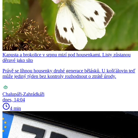
Kapusta a brokolice v srpnu mizí pod housenkami. Listy zůstanou
děravé jako síto
Právě se líhnou housenky druhé generace bělásků. U košťálovin teď
může jediný týden bez kontroly rozhodnout o ztrátě úrody.
Chalupáři-Zahrádkáři
dnes, 14:04
4 min