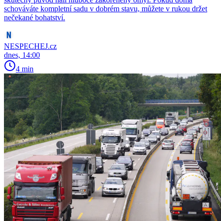
schováváte kompletní sadu v dobrém stavu, můžete v rukou držet
nečekané bohatství.
NESPECHEJ.cz
dnes, 14:00
4 min