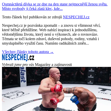
Osmnáctiletá dívka se ze dne na den stane nejmocnější ženou světa.
Místo svobody ji čeká zlatá klec, kde...
Tento článek byl publikován ze zdrojů
NESPECHEJ.cz
Nespechej.cz je pozvánka zpomalit – a znovu si všimnout věcí,
které běžně přehlížíme. Web nabízí inspiraci k jednoduššímu,
vědomějšímu životu, který není o výkonech, ale o rovnováze.
Témata se točí kolem zdraví, duševní pohody, rodiny, vztahů i
smysluplného využití času. Namísto radikálních změn...
Všechny články tohoto autora →
Vybrali jsme pro vás
Magazíny a zajímavosti