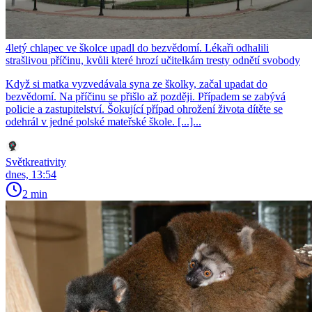
4letý chlapec ve školce upadl do bezvědomí. Lékaři odhalili
strašlivou příčinu, kvůli které hrozí učitelkám tresty odnětí svobody
Když si matka vyzvedávala syna ze školky, začal upadat do
bezvědomí. Na příčinu se přišlo až později. Případem se zabývá
policie a zastupitelství. Šokující případ ohrožení života dítěte se
odehrál v jedné polské mateřské škole. [...]...
Světkreativity
dnes, 13:54
2 min