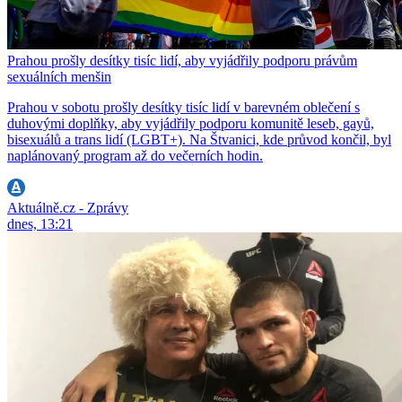
Prahou prošly desítky tisíc lidí, aby vyjádřily podporu právům
sexuálních menšin
Prahou v sobotu prošly desítky tisíc lidí v barevném oblečení s
duhovými doplňky, aby vyjádřily podporu komunitě leseb, gayů,
bisexuálů a trans lidí (LGBT+). Na Štvanici, kde průvod končil, byl
naplánovaný program až do večerních hodin.
Aktuálně.cz - Zprávy
dnes, 13:21