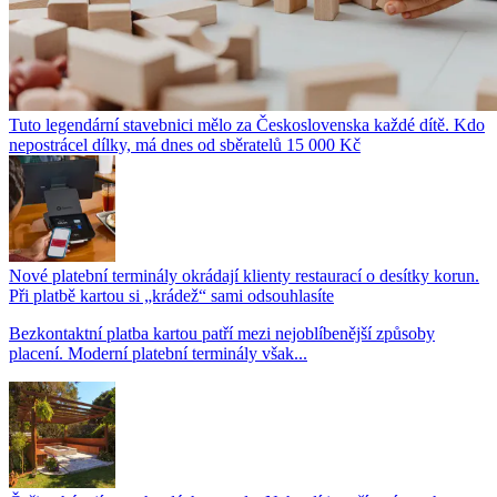
Tuto legendární stavebnici mělo za Československa každé dítě. Kdo
nepostrácel dílky, má dnes od sběratelů 15 000 Kč
Nové platební terminály okrádají klienty restaurací o desítky korun.
Při platbě kartou si „krádež“ sami odsouhlasíte
Bezkontaktní platba kartou patří mezi nejoblíbenější způsoby
placení. Moderní platební terminály však...