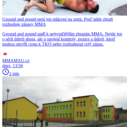
Ground and pound není jen mlácení na zemi. Proč tahle zbraň
rozhoduje zápasy MMA
Ground and pound patří k nejtypičtějším zbraním MMA. Nejde jen
o sérii úderů shora, ale o spojení kontroly, pozice a úderů, které
mohou otevřít cestu k TKO nebo rozhodnout celý zápas.
MMAMAG.cz
dnes, 13:56
2 min