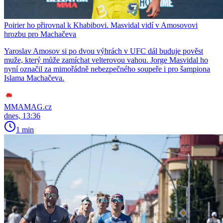
Poirier ho přirovnal k Khabibovi. Masvidal vidí v Amosovovi
hrozbu pro Machačeva
Yaroslav Amosov si po dvou výhrách v UFC dál buduje pověst
muže, který může zamíchat velterovou vahou. Jorge Masvidal ho
nyní označil za mimořádně nebezpečného soupeře i pro šampiona
Islama Machačeva.
MMAMAG.cz
dnes, 13:36
1 min