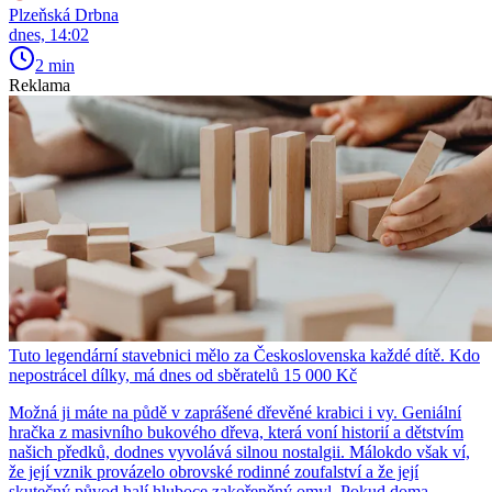
Plzeňská Drbna
dnes, 14:02
2 min
Reklama
Tuto legendární stavebnici mělo za Československa každé dítě. Kdo
nepostrácel dílky, má dnes od sběratelů 15 000 Kč
Možná ji máte na půdě v zaprášené dřevěné krabici i vy. Geniální
hračka z masivního bukového dřeva, která voní historií a dětstvím
našich předků, dodnes vyvolává silnou nostalgii. Málokdo však ví,
že její vznik provázelo obrovské rodinné zoufalství a že její
skutečný původ halí hluboce zakořeněný omyl. Pokud doma