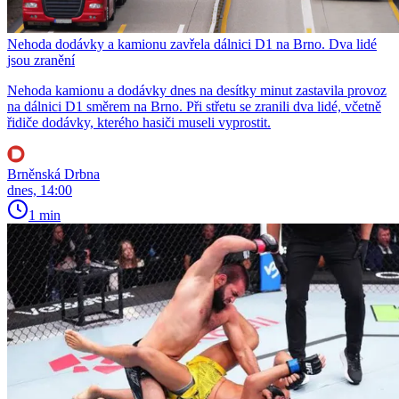
Nehoda dodávky a kamionu zavřela dálnici D1 na Brno. Dva lidé
jsou zranění
Nehoda kamionu a dodávky dnes na desítky minut zastavila provoz
na dálnici D1 směrem na Brno. Při střetu se zranili dva lidé, včetně
řidiče dodávky, kterého hasiči museli vyprostit.
Brněnská Drbna
dnes, 14:00
1 min