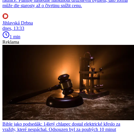
radnice. Plánuje následně nabídnout družstevní bydlení, tato forma
může dle starosty až o čtvrtinu snížit cenu.
Jihlavská Drbna
dnes, 13:33
1 min
Reklama
Bible jako podsedák: 14letý chlapec dostal elektrické křeslo za
vraždy, které nespáchal. Odsouzen byl za pouhých 10 minut