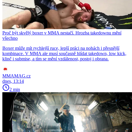
Proč být skvělý boxer v MMA nestačí. Hrozba takedownu mění
všechno
Boxer může mít rychlejší ruce, lepší práci na nohách i přesnější
kombinace. V MMA ale musí současně hlídat takedown, low kick,
klinč i submise, a tím se mění vzdálenost, postoj i obrana.
MMAMAG.cz
dnes, 13:14
2 min