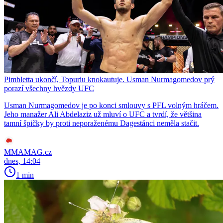
Pimbletta ukončí, Topuriu knokautuje. Usman Nurmagomedov prý
porazí všechny hvězdy UFC
Usman Nurmagomedov je po konci smlouvy s PFL volným hráčem.
Jeho manažer Ali Abdelaziz už mluví o UFC a tvrdí, že většina
tamní špičky by proti neporaženému Dagestánci neměla stačit.
MMAMAG.cz
dnes, 14:04
1 min