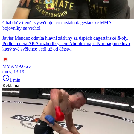
Chabibův trenér vysvětluje, co dostalo dagestánské MMA
bojovníky na vrchol
Javier Mendez odmítá hlavní zásluhy za úspěch dagestánské školy.
Podle trenéra AKA rozhodl systém Abdulmanapa Nurmagomedova,
který své svěřence vedl už od dětství.
MMAMAG.cz
dnes, 13:19
1 min
Reklama