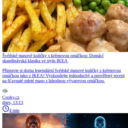
Švédské masové kuličky s krémovou omáčkou: Domácí
skandinávská klasika ve stylu IKEA
Připravte si doma legendární švédské masové kuličky s krémovou
omáčkou jako z IKEA! Vyzkoušejte jednoduchý a prověřený recept
na šťavnaté mleté maso s lahodnou vývarovou omáčkou.
Cooky.cz
dnes, 13:13
4 min