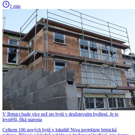
1 min
V Brtnici bude více než sto bytů v družstevním bydlení. Je to
levnější, říká starosta
Celkem 106 nových bytů v lokalitě Niva projektuje brtnická