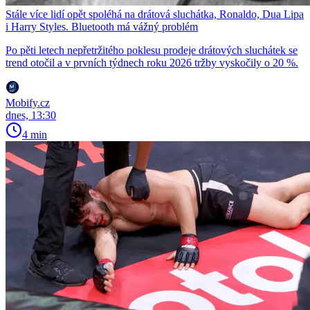
Stále více lidí opět spoléhá na drátová sluchátka, Ronaldo, Dua Lipa
i Harry Styles. Bluetooth má vážný problém
Po pěti letech nepřetržitého poklesu prodeje drátových sluchátek se
trend otočil a v prvních týdnech roku 2026 tržby vyskočily o 20 %.
Mobify.cz
dnes, 13:30
4 min