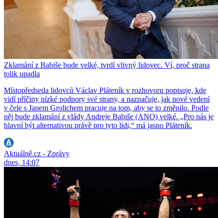
Zklamání z Babiše bude velké, tvrdí vlivný lidovec. Ví, proč strana
tolik upadla
Místopředseda lidovců Václav Pláteník v rozhovoru popisuje, kde
vidí příčiny nízké podpory své strany, a naznačuje, jak nové vedení
v čele s Janem Grolichem pracuje na tom, aby se to změnilo. Podle
něj bude zklamání z vlády Andreje Babiše (ANO) velké. „Pro nás je
hlavní být alternativou právě pro tyto lidi,“ má jasno Pláteník.
Aktuálně.cz - Zprávy
dnes, 14:07