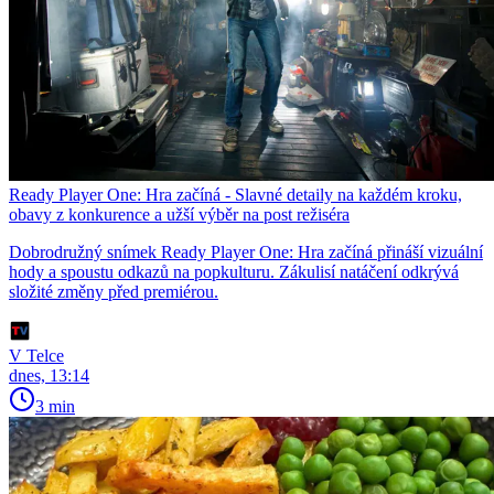
Ready Player One: Hra začíná - Slavné detaily na každém kroku,
obavy z konkurence a užší výběr na post režiséra
Dobrodružný snímek Ready Player One: Hra začíná přináší vizuální
hody a spoustu odkazů na popkulturu. Zákulisí natáčení odkrývá
složité změny před premiérou.
V Telce
dnes, 13:14
3 min