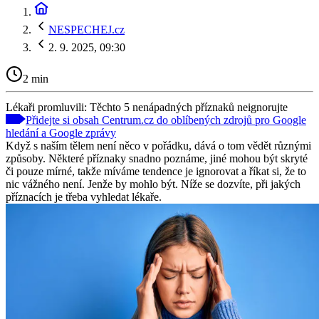
NESPECHEJ.cz
2. 9. 2025, 09:30
2 min
Lékaři promluvili: Těchto 5 nenápadných příznaků neignorujte
Přidejte si obsah Centrum.cz do oblíbených zdrojů pro Google
hledání a Google zprávy
Když s naším tělem není něco v pořádku, dává o tom vědět různými
způsoby. Některé příznaky snadno poznáme, jiné mohou být skryté
či pouze mírné, takže míváme tendence je ignorovat a říkat si, že to
nic vážného není. Jenže by mohlo být. Níže se dozvíte, při jakých
příznacích je třeba vyhledat lékaře.