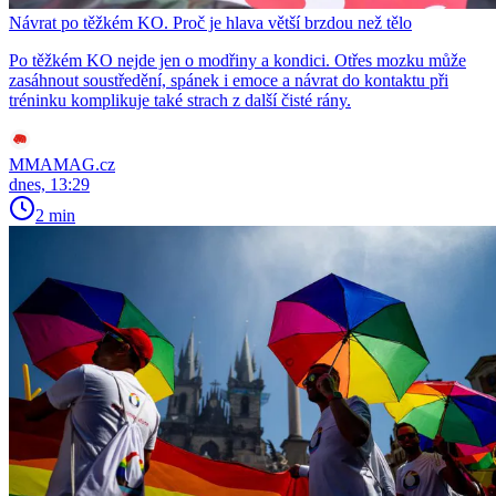
Návrat po těžkém KO. Proč je hlava větší brzdou než tělo
Po těžkém KO nejde jen o modřiny a kondici. Otřes mozku může
zasáhnout soustředění, spánek i emoce a návrat do kontaktu při
tréninku komplikuje také strach z další čisté rány.
MMAMAG.cz
dnes, 13:29
2 min