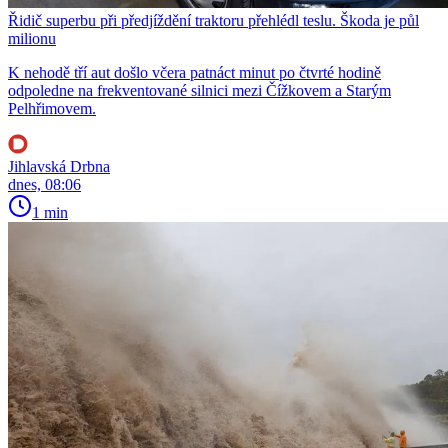
Řidič superbu při předjíždění traktoru přehlédl teslu. Škoda je půl
milionu
K nehodě tří aut došlo včera patnáct minut po čtvrté hodině
odpoledne na frekventované silnici mezi Čížkovem a Starým
Pelhřimovem.
Jihlavská Drbna
dnes, 08:06
1 min