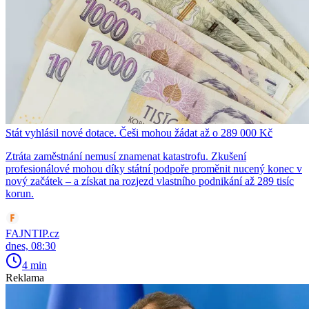
Stát vyhlásil nové dotace. Češi mohou žádat až o 289 000 Kč
Ztráta zaměstnání nemusí znamenat katastrofu. Zkušení
profesionálové mohou díky státní podpoře proměnit nucený konec v
nový začátek – a získat na rozjezd vlastního podnikání až 289 tisíc
korun.
FAJNTIP.cz
dnes, 08:30
4 min
Reklama