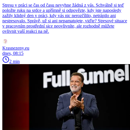
Stresu v práci se čas od času nevyhne žádná z vás. Schválně si teď
položte ruku na srdce a upřímně si odpovězte, kdy jste naposledy
zažily klidný den v práci, kdy vás nic nerozčílilo, netrápilo ani
nestresovalo. Správě, už si ani nepamatujete, viďte? Stresové situace
v pracovním prostřední sice neovlivníte, ale rozhodně můžete
ovlivnit vaší reakci na ně.
Krasnezeny.eu
dnes, 08:15
2 min