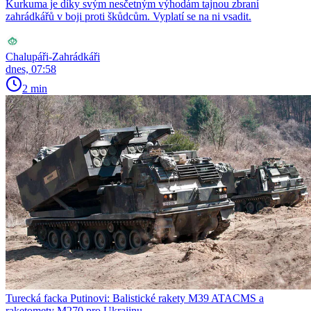
Kurkuma je díky svým nesčetným výhodám tajnou zbraní
zahrádkářů v boji proti škůdcům. Vyplatí se na ni vsadit.
Chalupáři-Zahrádkáři
dnes, 07:58
2 min
Turecká facka Putinovi: Balistické rakety M39 ATACMS a
raketomety M270 pro Ukrajinu