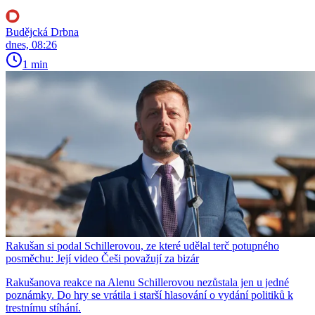
Budějcká Drbna
dnes, 08:26
1 min
Rakušan si podal Schillerovou, ze které udělal terč potupného
posměchu: Její video Češi považují za bizár
Rakušanova reakce na Alenu Schillerovou nezůstala jen u jedné
poznámky. Do hry se vrátila i starší hlasování o vydání politiků k
trestnímu stíhání.