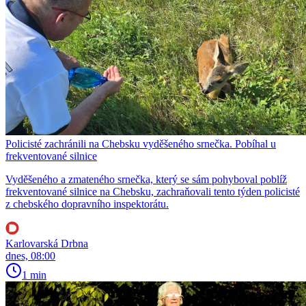
Policisté zachránili na Chebsku vyděšeného srnečka. Pobíhal u
frekventované silnice
Vyděšeného a zmateného srnečka, který se sám pohyboval poblíž
frekventované silnice na Chebsku, zachraňovali tento týden policisté
z chebského dopravního inspektorátu.
Karlovarská Drbna
dnes, 08:00
1 min