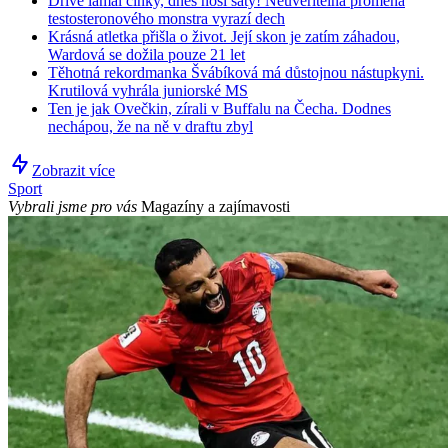
Dříve lámal činky, dnes nosí šaty! Neuvěřitelná proměna
testosteronového monstra vyrazí dech
Krásná atletka přišla o život. Její skon je zatím záhadou,
Wardová se dožila pouze 21 let
Těhotná rekordmanka Švábíková má důstojnou nástupkyni.
Krutilová vyhrála juniorské MS
Ten je jak Ovečkin, zírali v Buffalu na Čecha. Dodnes
nechápou, že na ně v draftu zbyl
Zobrazit více
Sport
Vybrali jsme pro vás
Magazíny a zajímavosti