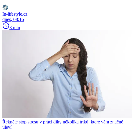
In-lifestyle.cz
dnes, 08:16
3 min
Řekněte stop stresu v práci díky několika triků, které vám značně
uleví