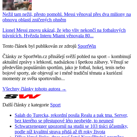
Nežil tam nežil, přesto pomohl. Messi věnoval přes dva miliony na
obnovu oblastí zničených ohněm
Lionel Messi znovu ukázal, že jeho vliv nekončí na fotbalových
trávnících. Hvězda Interu Miami věnovala 80...
Tento článek byl publikován ze zdrojů
SportWin
Články ze SportWin.cz přinášejí svěží pohled na sport – kombinují
aktuální zprávy s lehkostí, nadsázkou i špetkou zábavy. Věnují se
především populárním sportům, jako je fotbal, hokej, tenis nebo
bojové sporty, ale objevují se i méně tradiční témata a kuriózní
momenty ze světa sportovního...
Všechny články tohoto autora →
Další články z kategorie
Sport
Salah do Turecka, rekordní posila Realu a pak tma. Server,
bez kterého se přestupové léto neobejde, to neunesl
Schwarzenegger upozornil na studii se 103 tisíci účastníky,
podle níž kvalitní strava přidá až tři roky života