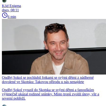
Kód Enigma
dnes, 08:11
6 min
Ondřej Sokol se pochlubil fotkami se svými dětmi z nádherné
dovolené ve Skotsku: Takovou přírodu u nás nenajdete
Ondřej Sokol vyrazil do Skotska se svými dětmi a fanouškům
výjimečně ukázal rodinné snímky. Místo tropů zvolili útesy, vítr a
severní pobřeží.