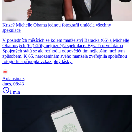
Krize? Michelle Obama jednou fotografií umlčela všechny
spekulace
V posledních měsících se kolem manželství Baracka (65) a Michelle
Obamových (62) šířily nejrůznější spekulace. Bývalá první dáma
Spojených států se ale rozhodla odpovědět tím nejlepším možným
způsobem. K 65. narozeninám svého manžela zveřejnila společnou
fotografii a připojila vzkaz plný lásky.
Aplausin.cz
dnes, 08:43
1 min