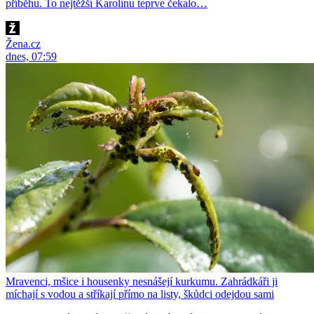
příběhu. To nejtěžší Karolínu teprve čekalo…
Žena.cz
dnes, 07:59
Mravenci, mšice i housenky nesnášejí kurkumu. Zahrádkáři ji
míchají s vodou a stříkají přímo na listy, škůdci odejdou sami