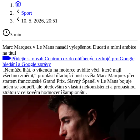
Sport
10. 5. 2026, 20:51
3 min
Marc Marquez v Le Mans nasadí vylepšenou Ducati a mírní ambice
na titul
Přidejte si obsah Centrum.cz do oblíbených zdrojů pro Google
hledání a Google zprávy
„Nemůžu lhát, o víkendu na motorce uvidíte věci, které mají
všechno změnit,“ prohlásil úřadující mistr světa Marc Marquez před
startem francouzské Grand Prix. Slavný Španěl v Le Mans bojuje
nejen se soupeři, ale především s vlastní nekonzistencí a propastnou
ztrátou v celkovém hodnocení šampionátu.