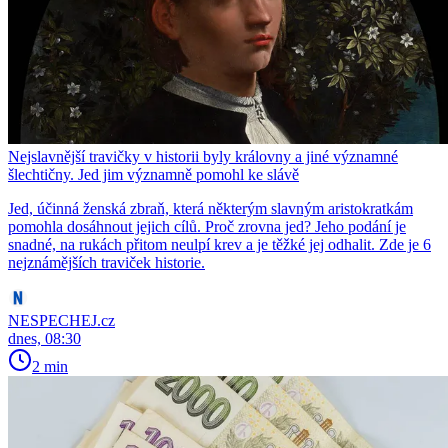
Nejslavnější travičky v historii byly královny a jiné významné
šlechtičny. Jed jim významně pomohl ke slávě
Jed, účinná ženská zbraň, která některým slavným aristokratkám
pomohla dosáhnout jejich cílů. Proč zrovna jed? Jeho podání je
snadné, na rukách přitom neulpí krev a je těžké jej odhalit. Zde je 6
nejznámějších traviček historie.
NESPECHEJ.cz
dnes, 08:30
2 min