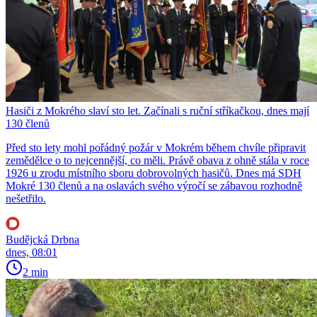
Hasiči z Mokrého slaví sto let. Začínali s ruční stříkačkou, dnes mají
130 členů
Před sto lety mohl pořádný požár v Mokrém během chvíle připravit
zemědělce o to nejcennější, co měli. Právě obava z ohně stála v roce
1926 u zrodu místního sboru dobrovolných hasičů. Dnes má SDH
Mokré 130 členů a na oslavách svého výročí se zábavou rozhodně
nešetřilo.
Budějcká Drbna
dnes, 08:01
2 min