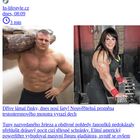
In-lifestyle.cz
dnes, 08:09
3 min
Dříve lámal činky, dnes nosí šaty! Neuvěřitelná proměna
testosteronového monstra vyrazí dech
Tuny nazvedaného železa a obdivné pohledy fanoušků nedokázaly
přehlušit drásavý pocit cizí tělesné schránky. Elitní americký
powerlifter vybudoval masivní figuru gladiátora, uvnitř se ovšem