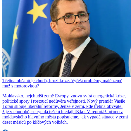
Třetina občanů je chudá, hrozí krize. Vyřeší problémy malé země
muž s motorovkou?
Moldavsko, nejchudší země Evropy, znovu svírá energetická krize,
politické spory i rostoucí nedůvěra veřejnosti. Nový premiér Vasile
Tofan slibuje liberální reformy. Jenže v zemi, kde třetina obyvatel
žije v chudobě, se rychlá řešení hledají těžko. V reportáži přímo z
moldavského hlavního města popisujeme, jak vypadá situace v zemi
deset měsíců po klíčových volbách.