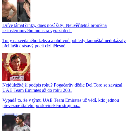
Dříve lámal činky, dnes nosí šaty! Neuvěřitelná proměna
testosteronového monstra vyrazí dech
Tuny nazvedaného železa a obdivné pohledy fanoušků nedokázaly
přehlušit drásavý pocit cizí tělesné...
Nejdůležitější podpis roku? Pogačarův dědic Del Toro se zavázal
UAE Team Emirates až do roku 2031
Vypadá to, že v týmu UAE Team Emirates už vědí, kdo jednou
převezme štafetu po slovinském stroji na...