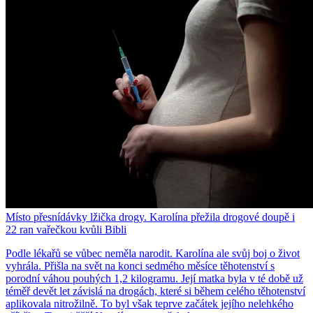
Místo přesnídávky lžička drogy. Karolína přežila drogové doupě i
22 ran vařečkou kvůli Bibli
Podle lékařů se vůbec neměla narodit. Karolína ale svůj boj o život
vyhrála. Přišla na svět na konci sedmého měsíce těhotenství s
porodní váhou pouhých 1,2 kilogramu. Její matka byla v té době už
téměř devět let závislá na drogách, které si během celého těhotenství
aplikovala nitrožilně. To byl však teprve začátek jejího nelehkého