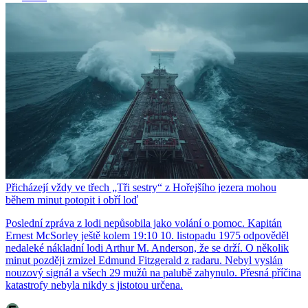
Přicházejí vždy ve třech „Tři sestry“ z Hořejšího jezera mohou
během minut potopit i obří loď
Poslední zpráva z lodi nepůsobila jako volání o pomoc. Kapitán
Ernest McSorley ještě kolem 19:10 10. listopadu 1975 odpověděl
nedaleké nákladní lodi Arthur M. Anderson, že se drží. O několik
minut později zmizel Edmund Fitzgerald z radaru. Nebyl vyslán
nouzový signál a všech 29 mužů na palubě zahynulo. Přesná příčina
katastrofy nebyla nikdy s jistotou určena.