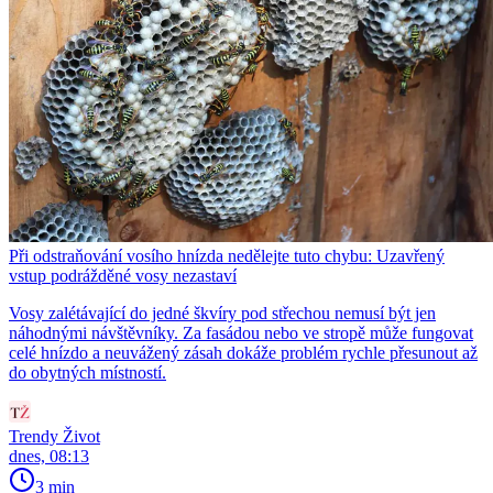
Při odstraňování vosího hnízda nedělejte tuto chybu: Uzavřený
vstup podrážděné vosy nezastaví
Vosy zalétávající do jedné škvíry pod střechou nemusí být jen
náhodnými návštěvníky. Za fasádou nebo ve stropě může fungovat
celé hnízdo a neuvážený zásah dokáže problém rychle přesunout až
do obytných místností.
Trendy Život
dnes, 08:13
3 min