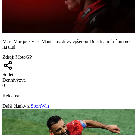
Marc Marquez v Le Mans nasadí vylepšenou Ducati a mírní ambice
na titul
Zdroj
:
MotoGP
Sdílet
Denní
výzva
0
Reklama
Další články z
SportWin