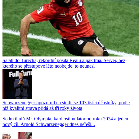
Salah do Turecka, rekordní posila Realu a pak tma. Server, bez
kterého se přestupové léto neobejde, to neunesl
Schwarzenegger upozornil na studii se 103 tisíci účastníky, podle
níž kvalitní strava přidá až tři roky života
Sedm titulů Mr. Olympia, kardiostimulátor od roku 2024 a jeden
nový cíl. Arnold Schwarzenegger dnes neřeší...