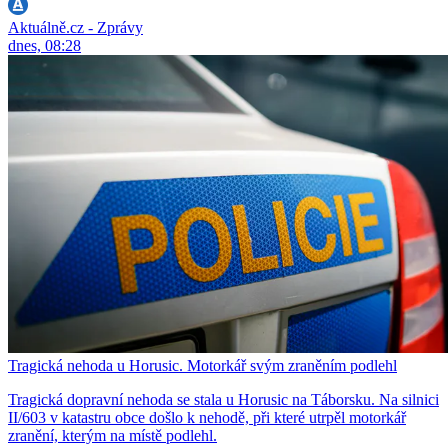
Aktuálně.cz - Zprávy
dnes, 08:28
Tragická nehoda u Horusic. Motorkář svým zraněním podlehl
Tragická dopravní nehoda se stala u Horusic na Táborsku. Na silnici
II/603 v katastru obce došlo k nehodě, při které utrpěl motorkář
zranění, kterým na místě podlehl.