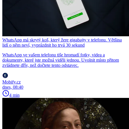
WhatsApp má skrytý koš, který žere gigabajty v telefonu. Většina
lidí o něm neví, vyprázdnit ho trvá 30 sekund
WhatsApp ve vašem telefonu tiše hromadí fotky, videa a
dokumenty, které jste možná viděli jednou. Uvolnit místo přitom
zvládnete dřív, než dočtete tento odstavec.
Mobify.cz
dnes, 08:40
4 min