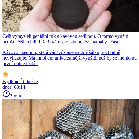
Češi vymysleli geniální trik s kávovou sedlinou. O tomto využití
netuší většina lidí. Ušetří vám spoustu peněz, námahy i času
Kávovou sedlinu, která vám zůstane na dně šálku, rozhodně
nevyhazujte. Má mnohem univerzálnější využití, než by se mohlo na
první pohled zdát.
BydlímeÚtulně.cz
dnes, 08:14
2 min