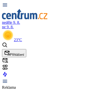
neděle 9. 8.
ne 9. 8.
23°C
Přihlášení
Reklama