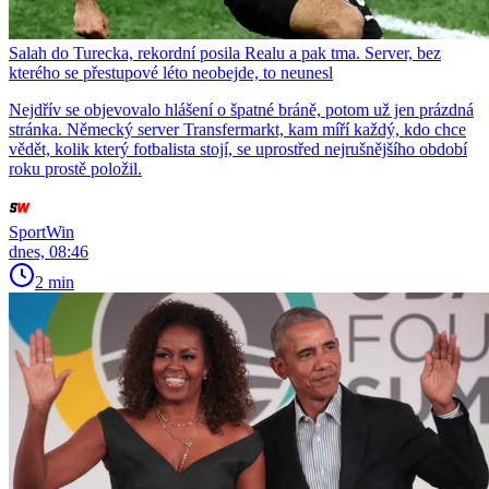
Salah do Turecka, rekordní posila Realu a pak tma. Server, bez
kterého se přestupové léto neobejde, to neunesl
Nejdřív se objevovalo hlášení o špatné bráně, potom už jen prázdná
stránka. Německý server Transfermarkt, kam míří každý, kdo chce
vědět, kolik který fotbalista stojí, se uprostřed nejrušnějšího období
roku prostě položil.
SportWin
dnes, 08:46
2 min