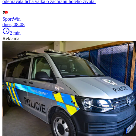
odehrávala tichá válka o záchranu holého života.
SportWin
dnes, 08:08
2 min
Reklama