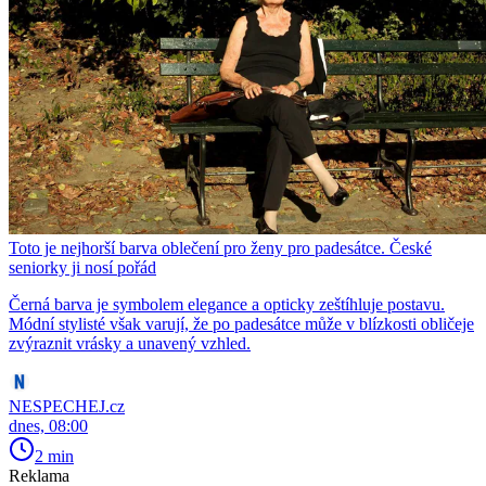
Toto je nejhorší barva oblečení pro ženy pro padesátce. České
seniorky ji nosí pořád
Černá barva je symbolem elegance a opticky zeštíhluje postavu.
Módní stylisté však varují, že po padesátce může v blízkosti obličeje
zvýraznit vrásky a unavený vzhled.
NESPECHEJ.cz
dnes, 08:00
2 min
Reklama