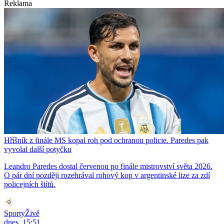
Reklama
Hříšník z finále MS kopal roh pod ochranou policie. Paredes pak
vyvolal další potyčku
Leandro Paredes dostal červenou po finále mistrovství světa 2026.
O pár dní později rozehrával rohový kop v argentinské lize za zdí
policejních štítů.
SportyŽivě
dnes, 15:51