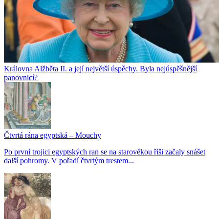
Královna Alžběta II. a její největší úspěchy. Byla nejúspěšnější
panovnicí?
Čtvrtá rána egyptská – Mouchy
Po první trojici egyptských ran se na starověkou říši začaly snášet
další pohromy. V pořadí čtvrtým trestem...