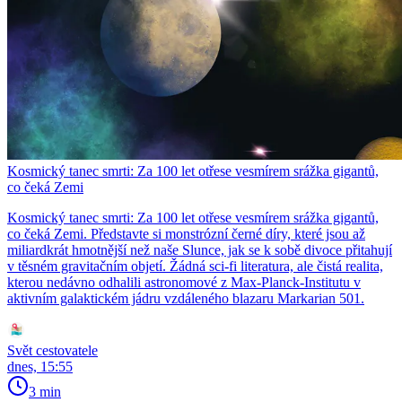
Kosmický tanec smrti: Za 100 let otřese vesmírem srážka gigantů,
co čeká Zemi
Kosmický tanec smrti: Za 100 let otřese vesmírem srážka gigantů,
co čeká Zemi. Představte si monstrózní černé díry, které jsou až
miliardkrát hmotnější než naše Slunce, jak se k sobě divoce přitahují
v těsném gravitačním objetí. Žádná sci-fi literatura, ale čistá realita,
kterou nedávno odhalili astronomové z Max-Planck-Institutu v
aktivním galaktickém jádru vzdáleného blazaru Markarian 501.
Svět cestovatele
dnes, 15:55
3 min