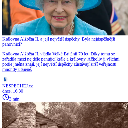
Královna Alžběta II. a její největší úspěchy. Byla nejúspěšnější
panovnicí?
Královna Alžběta II. vládla Velké Británii 70 let. Díky tomu se
zařadila mezi nejdéle panující krále a královny. Ačkoliv ji všichni
podle jména znají, její největší úspěchy zůstávají širší veřejnosti
mnohdy utajené.
NESPECHEJ.cz
dnes, 16:30
3 min