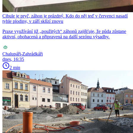
Cibule je pryč, záhon je prázdný. Kdo do něj teď v červenci nasadí
tyhle plodiny, v září sklízí znovu
Praxe využívání již „použitých“ záhonů zajišťuje, že půda zůstane
aktivní, obohacená a připravená na další sezónu výsadby.
Chalupáři-Zahrádkáři
dnes, 16:35
2 min