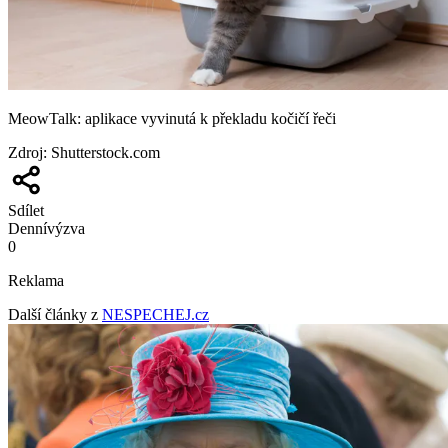
MeowTalk: aplikace vyvinutá k překladu kočičí řeči
Zdroj
:
Shutterstock.com
Sdílet
Denní
výzva
0
Reklama
Další články z
NESPECHEJ.cz