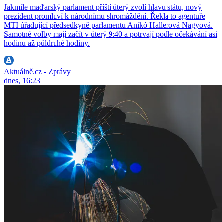
Jakmile maďarský parlament příští úterý zvolí hlavu státu, nový
prezident promluví k národnímu shromáždění. Řekla to agentuře
MTI úřadující předsedkyně parlamentu Anikó Hallerová Nagyová.
Samotné volby mají začít v úterý 9:40 a potrvají podle očekávání asi
hodinu až půldruhé hodiny.
Aktuálně.cz - Zprávy
dnes, 16:23