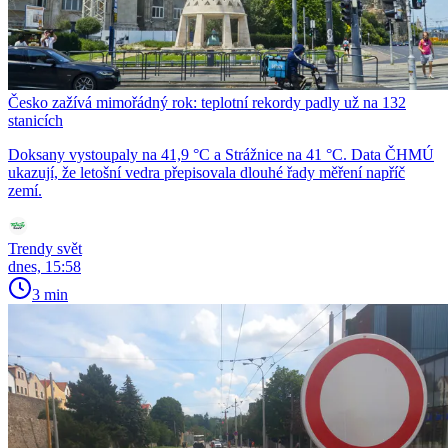
Česko zažívá mimořádný rok: teplotní rekordy padly už na 132
stanicích
Doksany vystoupaly na 41,9 °C a Strážnice na 41 °C. Data ČHMÚ
ukazují, že letošní vedra přepisovala dlouhé řady měření napříč
zemí.
Trendy svět
dnes, 15:58
3 min