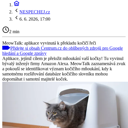
NESPECHEJ.cz
6. 6. 2026, 17:00
2 min
MeowTalk: aplikace vyvinutá k překladu kočičí řeči
Přidejte si obsah Centrum.cz do oblíbených zdrojů pro Google
hledání a Google zprávy
Aplikace, jejímž cílem je přeložit mňoukání vaší kočky! Tu vyvinul
bývalý inženýr firmy Amazon Alexa. MeowTalk zaznamenává zvuk
a pokouší se identifikovat význam kočičího mňoukání, kdy k
samotnému rozšiřování databáze kočičího slovníku mohou
dopomáhat i samotní majitelé koček.