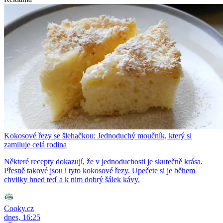
Kokosové řezy se šlehačkou: Jednoduchý moučník, který si
zamiluje celá rodina
Některé recepty dokazují, že v jednoduchosti je skutečně krása.
Přesně takové jsou i tyto kokosové řezy. Upečete si je během
chvilky hned teď a k nim dobrý šálek kávy.
Cooky.cz
dnes, 16:25