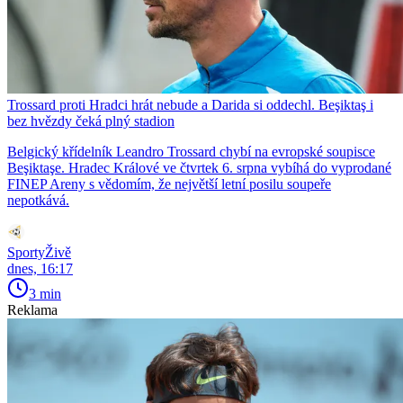
Trossard proti Hradci hrát nebude a Darida si oddechl. Beşiktaş i
bez hvězdy čeká plný stadion
Belgický křídelník Leandro Trossard chybí na evropské soupisce
Beşiktaşe. Hradec Králové ve čtvrtek 6. srpna vybíhá do vyprodané
FINEP Areny s vědomím, že největší letní posilu soupeře
nepotkává.
SportyŽivě
dnes, 16:17
3 min
Reklama