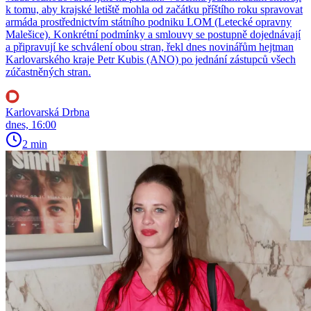
k tomu, aby krajské letiště mohla od začátku příštího roku spravovat
armáda prostřednictvím státního podniku LOM (Letecké opravny
Malešice). Konkrétní podmínky a smlouvy se postupně dojednávají
a připravují ke schválení obou stran, řekl dnes novinářům hejtman
Karlovarského kraje Petr Kubis (ANO) po jednání zástupců všech
zúčastněných stran.
Karlovarská Drbna
dnes, 16:00
2 min