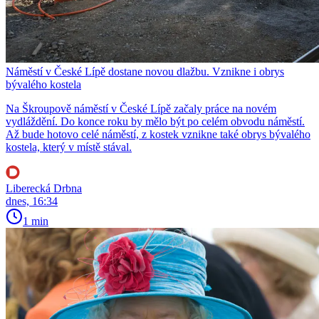
Náměstí v České Lípě dostane novou dlažbu. Vznikne i obrys
bývalého kostela
Na Škroupově náměstí v České Lípě začaly práce na novém
vydláždění. Do konce roku by mělo být po celém obvodu náměstí.
Až bude hotovo celé náměstí, z kostek vznikne také obrys bývalého
kostela, který v místě stával.
Liberecká Drbna
dnes, 16:34
1 min