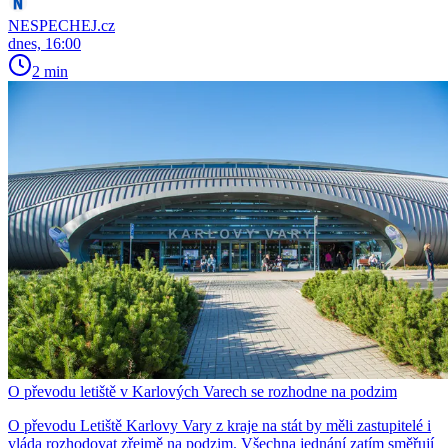
NESPECHEJ.cz
dnes, 16:00
2 min
O převodu letiště v Karlových Varech se rozhodne na podzim
O převodu Letiště Karlovy Vary z kraje na stát by měli zastupitelé i
vláda rozhodovat zřejmě na podzim. Všechna jednání zatím směřují