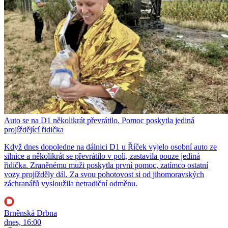
Auto se na D1 několikrát převrátilo. Pomoc poskytla jediná
projíždějící řidička
Když dnes dopoledne na dálnici D1 u Říček vyjelo osobní auto ze
silnice a několikrát se převrátilo v poli, zastavila pouze jediná
řidička. Zraněnému muži poskytla první pomoc, zatímco ostatní
vozy projížděly dál. Za svou pohotovost si od jihomoravských
záchranářů vysloužila netradiční odměnu.
Brněnská Drbna
dnes, 16:00