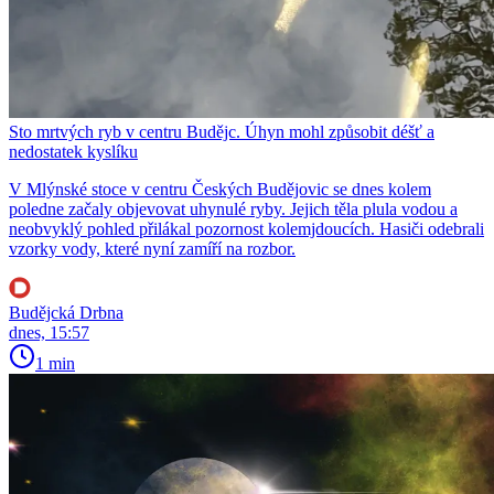
Sto mrtvých ryb v centru Budějc. Úhyn mohl způsobit déšť a
nedostatek kyslíku
V Mlýnské stoce v centru Českých Budějovic se dnes kolem
poledne začaly objevovat uhynulé ryby. Jejich těla plula vodou a
neobvyklý pohled přilákal pozornost kolemjdoucích. Hasiči odebrali
vzorky vody, které nyní zamíří na rozbor.
Budějcká Drbna
dnes, 15:57
1 min