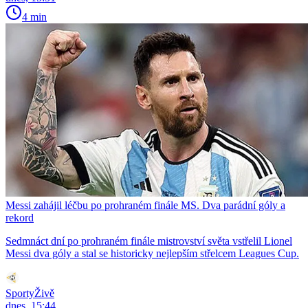
4 min
Messi zahájil léčbu po prohraném finále MS. Dva parádní góly a
rekord
Sedmnáct dní po prohraném finále mistrovství světa vstřelil Lionel
Messi dva góly a stal se historicky nejlepším střelcem Leagues Cup.
SportyŽivě
dnes, 15:44