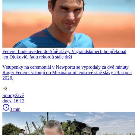
Federer bude uveden do Síně slávy. V grandslamech ho překonal
jen Djokovič, řadu rekordů stále drží
Vstupenky na ceremoniál v Newportu se vyprodaly za dvě minuty.
Roger Federer vstoupí do Mezinárodní tenisové síně slávy 29. srpna
2026.
SportyŽivě
dnes, 16:12
3 min