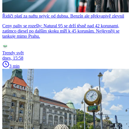
Řidiči platí za naftu nejvíc od dubna. Benzín ale překvapivě zlevnil
Ceny paliv se rozešly: Natural 95 se drží těsně nad 42 korunami,
zatímco diesel po dalším skoku míří k 45 korunám. Nejlevněji se
tankuje mimo Prahu.
Trendy svět
dnes, 15:58
3 min