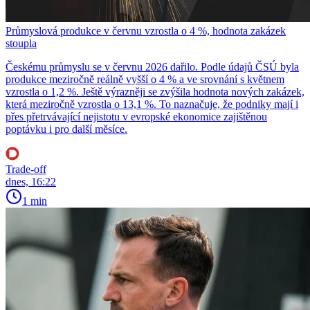
Průmyslová produkce v červnu vzrostla o 4 %, hodnota zakázek
stoupla
Českému průmyslu se v červnu 2026 dařilo. Podle údajů ČSÚ byla
produkce meziročně reálně vyšší o 4 % a ve srovnání s květnem
vzrostla o 1,2 %. Ještě výrazněji se zvýšila hodnota nových zakázek,
která meziročně vzrostla o 13,1 %. To naznačuje, že podniky mají i
přes přetrvávající nejistotu v evropské ekonomice zajištěnou
poptávku i pro další měsíce.
Trade-off
dnes, 16:22
1 min