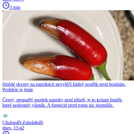
3 min
Hnědé skvrny na paprikách nevyléčí žádný postřik proti houbám.
Problém je jinde
Černý, propadlý spodek papriky není plíseň, je to kolaps buněk,
které nedostaly vápník. A fungicid proti tomu nic nezmůže.
Chalupáři-Zahrádkáři
dnes, 15:42