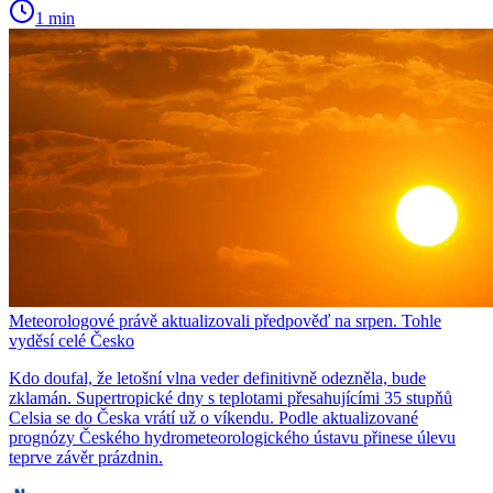
1 min
Meteorologové právě aktualizovali předpověď na srpen. Tohle
vyděsí celé Česko
Kdo doufal, že letošní vlna veder definitivně odezněla, bude
zklamán. Supertropické dny s teplotami přesahujícími 35 stupňů
Celsia se do Česka vrátí už o víkendu. Podle aktualizované
prognózy Českého hydrometeorologického ústavu přinese úlevu
teprve závěr prázdnin.