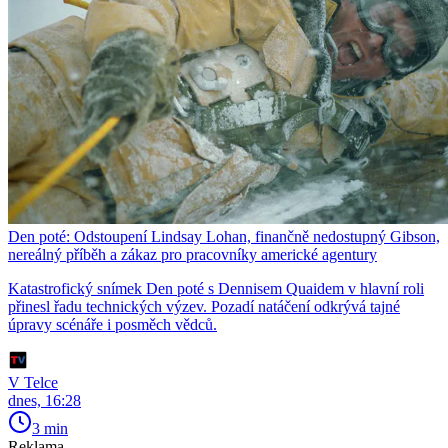
Den poté: Odstoupení Lindsay Lohan, finančně nedostupný Gibson,
nereálný příběh a zákaz pro pracovníky americké agentury
Katastrofický snímek Den poté s Dennisem Quaidem v hlavní roli
přinesl řadu technických výzev. Pozadí natáčení odkrývá tajné
úpravy scénáře i posměch vědců.
V Telce
dnes, 16:28
3 min
Reklama