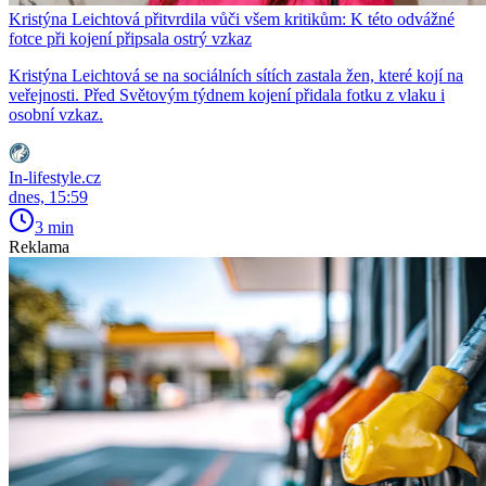
Kristýna Leichtová přitvrdila vůči všem kritikům: K této odvážné
fotce při kojení připsala ostrý vzkaz
Kristýna Leichtová se na sociálních sítích zastala žen, které kojí na
veřejnosti. Před Světovým týdnem kojení přidala fotku z vlaku i
osobní vzkaz.
In-lifestyle.cz
dnes, 15:59
3 min
Reklama