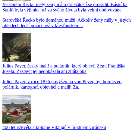
Ve starém Řecku měly ženy málo příležitostí se prosadit. Básnířka
Sapfó byla výjimka, už za svého života byla velmi obdivována
Starověké Řecko bylo doménou mužů. Ačkoliv ženy měly v jistých
ohledech lepší pozici než v křesťanském...
Julius Payer, český malíř a polárník, který objevil Zemi Františka
Josefa. Zastavit jej nedokázala ani ztráta oka
Julius Payer, v roce 1876 povýšen na von Peyer, byl horolezec,
polárník, kartograf, objevitel a malíř. Za...
400 let vzkvétala kolonie Vikingů v úrodném Grónsku