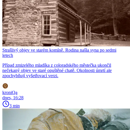
Strašlivý objev ve starém komíně. Rodina našla syna po sedmi
letech
Případ zmizelého mladíka z coloradského městečka ukončil
nečekaný objev ve staré opuštěné chatě. Okolnosti úmrtí ale
zpochybňují vyšetřovací verzi.
kroniQa
dnes, 16:28
3 min