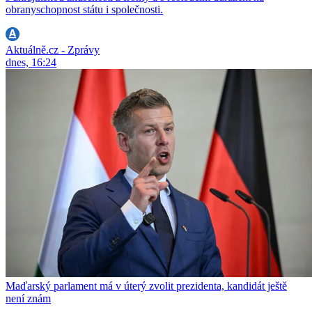
obranyschopnost státu i společnosti.
Aktuálně.cz - Zprávy
dnes, 16:24
Maďarský parlament má v úterý zvolit prezidenta, kandidát ještě
není znám