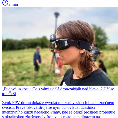
2 min
„Pudová úzkost.“ Co s vámi udělá dron-zabiják nad hlavou? Učí se
to i Češi
Zvuk FPV dronu dokáže vyvolat mrazení v zádech i na bezpečném
cvičišti. Právě takové stroje se nyní učí ovládat účastníci
intenzivního kurzu nedaleko Prahy, kde se české prostředí propojuje
s ukrajinskou zkušeností z fronty a s rostoucím důrazem na