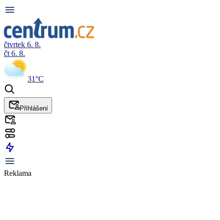
čtvrtek 6. 8.
čt 6. 8.
31°C
Přihlášení
Reklama