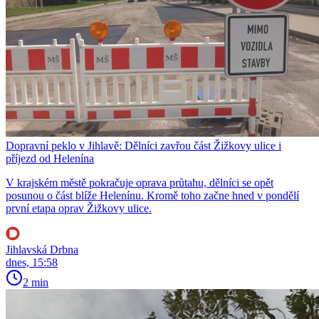
Dopravní peklo v Jihlavě: Dělníci zavřou část Žižkovy ulice i
příjezd od Helenína
V krajském městě pokračuje oprava průtahu, dělníci se opět
posunou o část blíže Helenínu. Kromě toho začne hned v pondělí
první etapa oprav Žižkovy ulice.
Jihlavská Drbna
dnes, 15:58
2 min