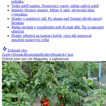
pořádku
Vedra udeří naplno. Nemocnice varuje, město zalévá zeleň
Jiráskův Hronov startuje. Město je plné, ubytování hlásí
vyprodáno
Hradec v pohárech válí. Po obratu nad Tromsö přivítá slavný
Besiktas
Matka nechala v rozpáleném autě tři malé děti. Šla si nakoupit
oblečení
Hradec přispívá na kastraci koček, chce dál omezovat
množení toulavých zvířat
Zobrazit více
Zprávy
Domácí
Regionální
Králověhradecký kraj
Vybrali jsme pro vás
Magazíny a zajímavosti