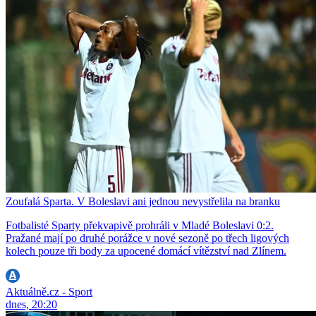
Zoufalá Sparta. V Boleslavi ani jednou nevystřelila na branku
Fotbalisté Sparty překvapivě prohráli v Mladé Boleslavi 0:2.
Pražané mají po druhé porážce v nové sezoně po třech ligových
kolech pouze tři body za upocené domácí vítězství nad Zlínem.
Aktuálně.cz - Sport
dnes, 20:20