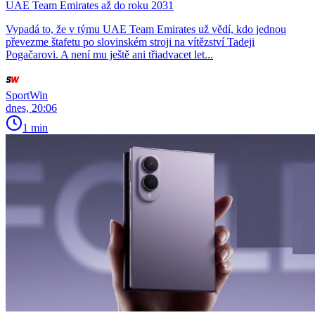
UAE Team Emirates až do roku 2031
Vypadá to, že v týmu UAE Team Emirates už vědí, kdo jednou
převezme štafetu po slovinském stroji na vítězství Tadeji
Pogačarovi. A není mu ještě ani třiadvacet let...
SportWin
dnes, 20:06
1 min