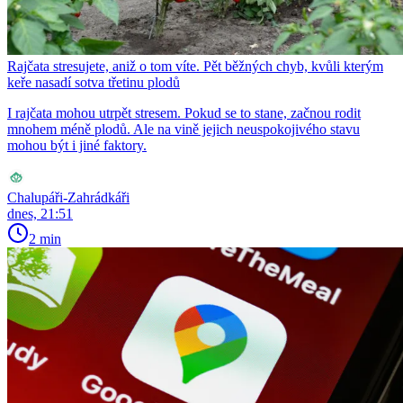
Rajčata stresujete, aniž o tom víte. Pět běžných chyb, kvůli kterým
keře nasadí sotva třetinu plodů
I rajčata mohou utrpět stresem. Pokud se to stane, začnou rodit
mnohem méně plodů. Ale na vině jejich neuspokojivého stavu
mohou být i jiné faktory.
Chalupáři-Zahrádkáři
dnes, 21:51
2 min