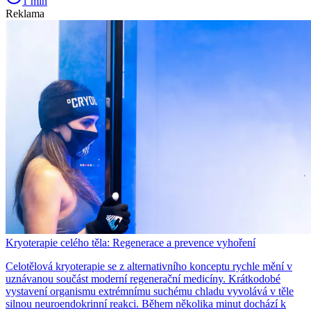
1 min
Reklama
Kryoterapie celého těla: Regenerace a prevence vyhoření
Celotělová kryoterapie se z alternativního konceptu rychle mění v
uznávanou součást moderní regenerační medicíny. Krátkodobé
vystavení organismu extrémnímu suchému chladu vyvolává v těle
silnou neuroendokrinní reakci. Během několika minut dochází k