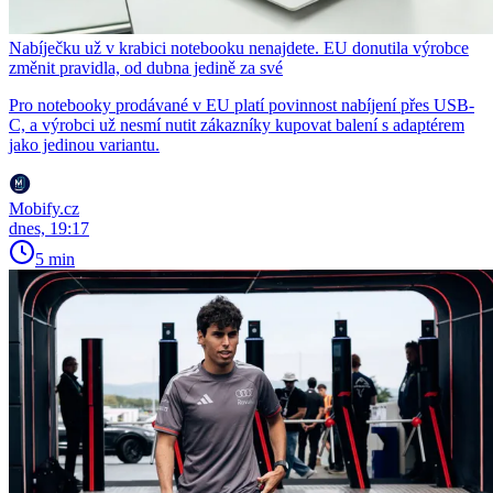
Nabíječku už v krabici notebooku nenajdete. EU donutila výrobce
změnit pravidla, od dubna jedině za své
Pro notebooky prodávané v EU platí povinnost nabíjení přes USB-
C, a výrobci už nesmí nutit zákazníky kupovat balení s adaptérem
jako jedinou variantu.
Mobify.cz
dnes, 19:17
5 min