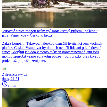
Jedovaté sinice mohou psům způsobit krvavý průjem i poškodit
játra. Víme, kde v Česku to hrozí
Zákaz koupání. Takovou nálepkou označili hygienici osm vodních
ploch v Česku. Vstupovat by do nich neměli lidé ani psi. Jedovaté
sinice, kterými je voda v těchto místech kontaminovaná, jim totiž
mohou způsobit vážné zdravotní potíže – od vyrážky přes krvavý
průjem až po poškození jater.
Zvirecizpravy.cz
dnes, 21:31
3 min