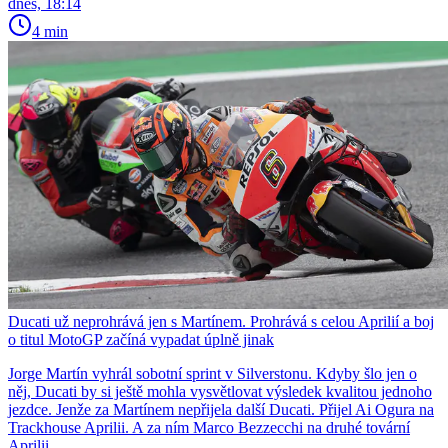
dnes, 18:14
4 min
Ducati už neprohrává jen s Martínem. Prohrává s celou Aprilií a boj
o titul MotoGP začíná vypadat úplně jinak
Jorge Martín vyhrál sobotní sprint v Silverstonu. Kdyby šlo jen o
něj, Ducati by si ještě mohla vysvětlovat výsledek kvalitou jednoho
jezdce. Jenže za Martínem nepřijela další Ducati. Přijel Ai Ogura na
Trackhouse Aprilii. A za ním Marco Bezzecchi na druhé tovární
Aprilii.