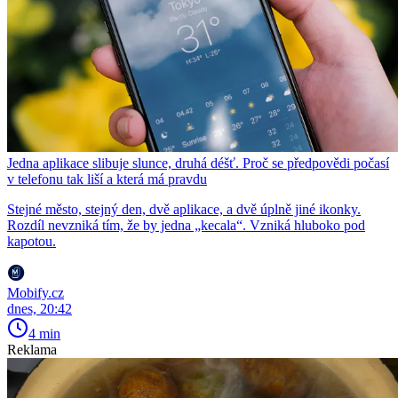
Jedna aplikace slibuje slunce, druhá déšť. Proč se předpovědi počasí
v telefonu tak liší a která má pravdu
Stejné město, stejný den, dvě aplikace, a dvě úplně jiné ikonky.
Rozdíl nevzniká tím, že by jedna „kecala“. Vzniká hluboko pod
kapotou.
Mobify.cz
dnes, 20:42
4 min
Reklama