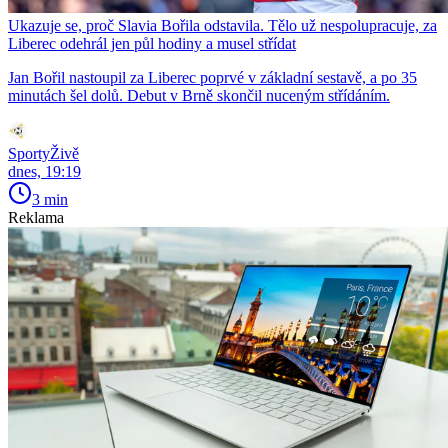
Ukazuje se, proč Slavia Bořila odstavila. Tělo už nespolupracuje, za
Liberec odehrál jen půl hodiny a musel střídat
Jan Bořil nastoupil za Liberec poprvé v základní sestavě, a po 35
minutách šel dolů. Debut v Brně skončil nuceným střídáním.
SportyŽivě
dnes, 19:19
3 min
Reklama