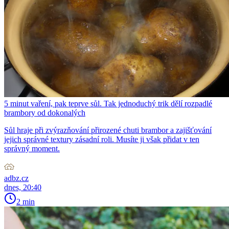
5 minut vaření, pak teprve sůl. Tak jednoduchý trik dělí rozpadlé
brambory od dokonalých
Sůl hraje při zvýrazňování přirozené chuti brambor a zajišťování
jejich správné textury zásadní roli. Musíte ji však přidat v ten
správný moment.
adbz.cz
dnes, 20:40
2 min