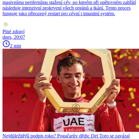
masivnímu perifernímu stažení cév, po kterém při opětovném zahřátí
následuje intenzivní prokrvení všech orgánů a tkání. Tento proces
funguje jako přirozený restart pro cévní i imunitní systém.
Plné zdraví
dnes, 20:07
2 min
Nejdůležitější podpis roku? Pogačarův dědic Del Toro se zavázal