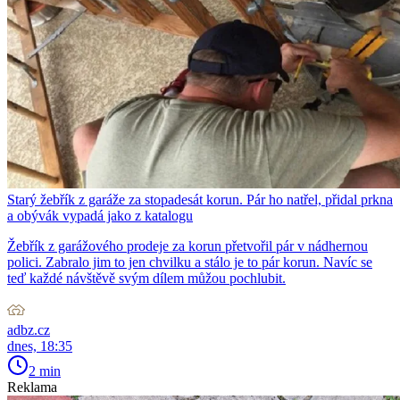
Starý žebřík z garáže za stopadesát korun. Pár ho natřel, přidal prkna
a obývák vypadá jako z katalogu
Žebřík z garážového prodeje za korun přetvořil pár v nádhernou
polici. Zabralo jim to jen chvilku a stálo je to pár korun. Navíc se
teď každé návštěvě svým dílem můžou pochlubit.
adbz.cz
dnes, 18:35
2 min
Reklama