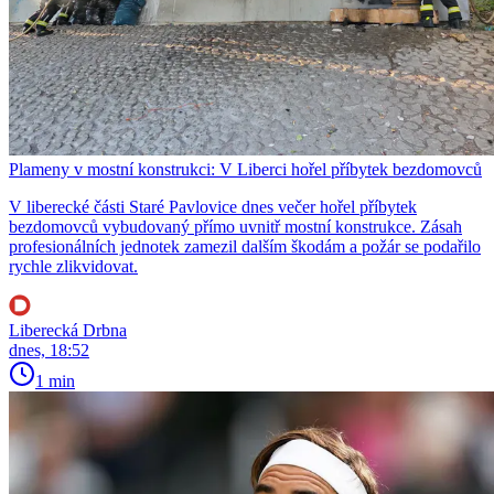
Plameny v mostní konstrukci: V Liberci hořel příbytek bezdomovců
V liberecké části Staré Pavlovice dnes večer hořel příbytek
bezdomovců vybudovaný přímo uvnitř mostní konstrukce. Zásah
profesionálních jednotek zamezil dalším škodám a požár se podařilo
rychle zlikvidovat.
Liberecká Drbna
dnes, 18:52
1 min