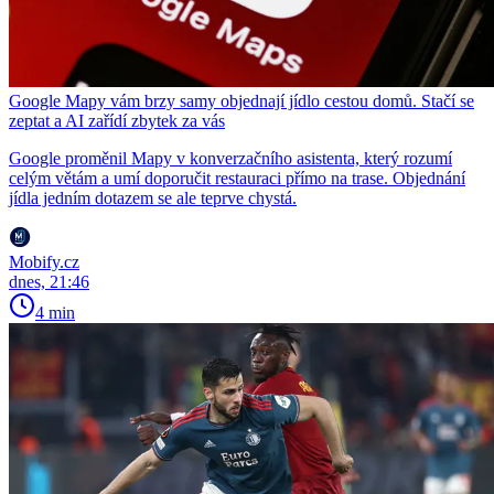
Google Mapy vám brzy samy objednají jídlo cestou domů. Stačí se
zeptat a AI zařídí zbytek za vás
Google proměnil Mapy v konverzačního asistenta, který rozumí
celým větám a umí doporučit restauraci přímo na trase. Objednání
jídla jedním dotazem se ale teprve chystá.
Mobify.cz
dnes, 21:46
4 min