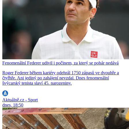
Fenomenální Federer udivil i počinem, za který se pohár nedává
Roger Federer během kariéry odehrál 1750 zápasů ve dvouhře a
čtyřhře. Ani jediný po zahájení nevzdal. Dnes fenomenální
švýcarský tenista slaví 45. narozeniny.
Aktuálně.cz - Sport
dnes, 18:50