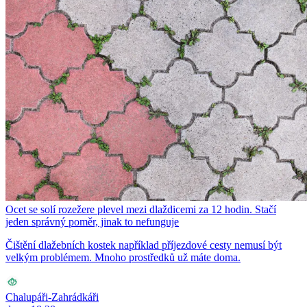
Ocet se solí rozežere plevel mezi dlaždicemi za 12 hodin. Stačí
jeden správný poměr, jinak to nefunguje
Čištění dlažebních kostek například příjezdové cesty nemusí být
velkým problémem. Mnoho prostředků už máte doma.
Chalupáři-Zahrádkáři