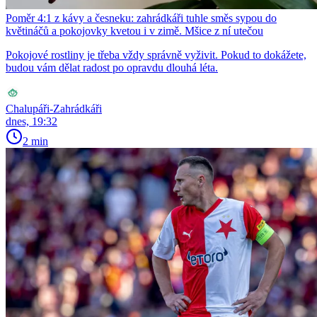
Poměr 4:1 z kávy a česneku: zahrádkáři tuhle směs sypou do
květináčů a pokojovky kvetou i v zimě. Mšice z ní utečou
Pokojové rostliny je třeba vždy správně vyživit. Pokud to dokážete,
budou vám dělat radost po opravdu dlouhá léta.
Chalupáři-Zahrádkáři
dnes, 19:32
2 min