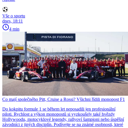
Vše o sportu
dnes, 18:11
4 min
Co mají společného Pitt, Cruise a Rossi? Všichni řídili monopost F1
Do kokpitu formule 1 se během let neposadili jen profesionální
piloti. Rychlost a výkon monopostů si vyzkoušely také hvězdy
Hollywoodu, motocyklové legendy, rallyoví šampioni nebo úspěšní
závodníci z jiných disciplín. Podívejte se na známé osobnosti, které