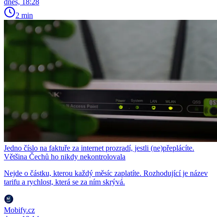
dnes, 18:28
2 min
Jedno číslo na faktuře za internet prozradí, jestli (ne)přeplácíte.
Většina Čechů ho nikdy nekontrolovala
Nejde o částku, kterou každý měsíc zaplatíte. Rozhodující je název
tarifu a rychlost, která se za ním skrývá.
Mobify.cz