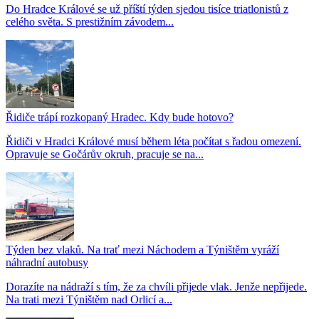
Do Hradce Králové se už příští týden sjedou tisíce triatlonistů z
celého světa. S prestižním závodem...
Řidiče trápí rozkopaný Hradec. Kdy bude hotovo?
Řidiči v Hradci Králové musí během léta počítat s řadou omezení.
Opravuje se Gočárův okruh, pracuje se na...
Týden bez vlaků. Na trať mezi Náchodem a Týništěm vyráží
náhradní autobusy
Dorazíte na nádraží s tím, že za chvíli přijede vlak. Jenže nepřijede.
Na trati mezi Týništěm nad Orlicí a...