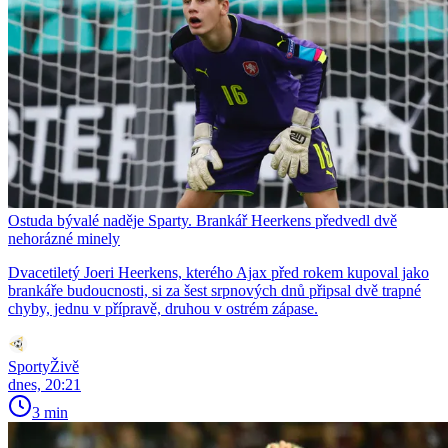
Ostuda bývalé naděje Sparty. Brankář Heerkens předvedl dvě
nehorázné minely
Dvacetiletý Joeri Heerkens, kterého Ajax před rokem kupoval jako
brankáře budoucnosti, si za šest srpnových dnů připsal dvě trapné
chyby, jednu v přípravě, druhou v ostrém zápase.
SportyŽivě
dnes, 20:21
3 min