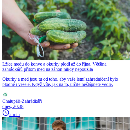
Lžíce medu do konve a okurky plodí až do října. Většina
zahrádkářů přitom med na záhon nikdy nepoužila
Okurky a med jsou tu od toho, aby vaše letní zahradničení bylo
plodné i veselé. Když víte, jak na to, určitě nešlápnete vedle.
Chalupáři-Zahrádkáři
dnes, 20:38
2 min