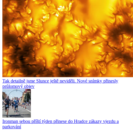
Tak detailně jsme Slunce ještě neviděli. Nové snímky přinesly
průlomový objev
Ironman sebou příští týden přinese do Hradce zákazy vjezdu a
parkování