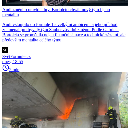
Audi změnilo pravidla hry. Bortoleto chválí nový tým i jeho
mentalitu
Audi vstoupilo do formule 1 s velkými ambicemi a jeho příchod
znamenal pro bývalý tým Sauber zásadní změnu. Podle Gabriela
Bortoleta se proměnila nejen finanční situace a technické zázemí, ale
především mentalita celého týmu.
SvětFormule.cz
dnes, 18:55
2 min