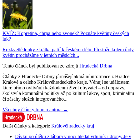
KVÍZ: Kopretina, chrpa nebo zvonek? Poznáte květiny českých
luk?
Rozkvetlé louky zkrátka patří k českému létu. Přestože kolem řady
květin procházíme v letních měsících...
Tento článek byl publikován ze zdrojů
Hradecká Drbna
Články z Hradecké Drbny přinášejí aktuální informace z Hradce
Králové a celého Královéhradeckého kraje. Věnují se událostem,
které přímo ovlivňují každodenní život obyvatel – od dopravy,
školství a komunální politiky až po kulturní akce, sport, kriminalitu
či zásahy složek integrovaného...
Všechny články tohoto autora →
Další články z kategorie
Králověhradecký kraj
Dívku po útěku z tábora v noci hledal vrtulník i drony. Je v