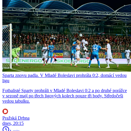
Sparta znovu padla. V Mladé Boleslavi prohrála 0:2, domácí vedou
ligu
Fotbalisté Sparty prohráli v Mladé Boleslavi 0:2 a po druhé porážce
v sezoně mají po třech ligových kolech pouze tři body. Středočeši
vedou tabulku.
Pražská Drbna
dnes, 20:15