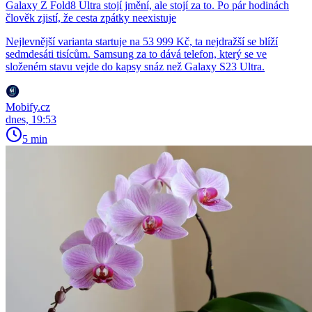
Galaxy Z Fold8 Ultra stojí jmění, ale stojí za to. Po pár hodinách
člověk zjistí, že cesta zpátky neexistuje
Nejlevnější varianta startuje na 53 999 Kč, ta nejdražší se blíží
sedmdesáti tisícům. Samsung za to dává telefon, který se ve
složeném stavu vejde do kapsy snáz než Galaxy S23 Ultra.
Mobify.cz
dnes, 19:53
5 min