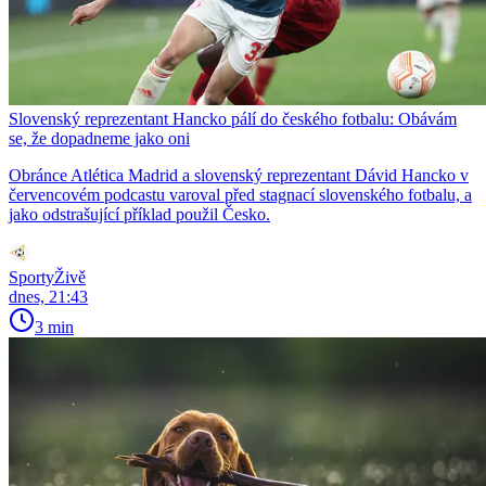
Slovenský reprezentant Hancko pálí do českého fotbalu: Obávám
se, že dopadneme jako oni
Obránce Atlética Madrid a slovenský reprezentant Dávid Hancko v
červencovém podcastu varoval před stagnací slovenského fotbalu, a
jako odstrašující příklad použil Česko.
SportyŽivě
dnes, 21:43
3 min