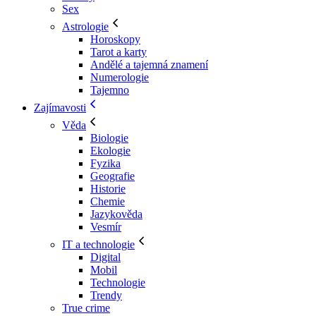
Sex
Astrologie
Horoskopy
Tarot a karty
Andělé a tajemná znamení
Numerologie
Tajemno
Zajímavosti
Věda
Biologie
Ekologie
Fyzika
Geografie
Historie
Chemie
Jazykověda
Vesmír
IT a technologie
Digital
Mobil
Technologie
Trendy
True crime