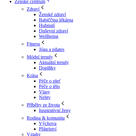
Ženské centrum
Zdraví
Ženské zdraví
Babiččina lékárna
Hubnutí
Duševní zdraví
Wellbeing
Fitness
Jóga a pilates
Módní trendy
Aktuální trendy
Doplňky
Krása
Péče o pleť
Péče o tělo
Vlasy
Nehty
Příběhy ze života
Inspirativní ženy
Rodina & komunita
Výchova
Přátelství
Vztahy