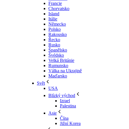
Francie
Chorvatsko
Island
Itálie
Německo
Polsko
Rakousko
Řecko
Rusko
Španělsko
Švédsko
Velká Británie
Rumunsko
Válka na Ukrajině
Maďarsko
Svět
USA
Blízký východ
Izrael
Palestina
Asie
Čína
Jižní Korea