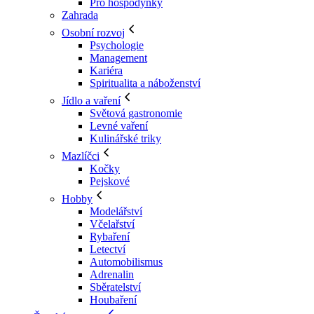
Pro hospodyňky
Zahrada
Osobní rozvoj
Psychologie
Management
Kariéra
Spiritualita a náboženství
Jídlo a vaření
Světová gastronomie
Levné vaření
Kulinářské triky
Mazlíčci
Kočky
Pejskové
Hobby
Modelářství
Včelařství
Rybaření
Letectví
Automobilismus
Adrenalin
Sběratelství
Houbaření