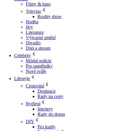
Filmy & kino
Televize
Reality show
Hudba
Hry
Literatura
Výtvarné umění
Divadlo
Digi a stream
Celebrity
Módní policie
Pro pamětníky
Nové tváře
Lifestyle
Cestování
Destinace
Rady na cesty
Bydlení
Interiery
Rady do domu
DIY
Pro kutily