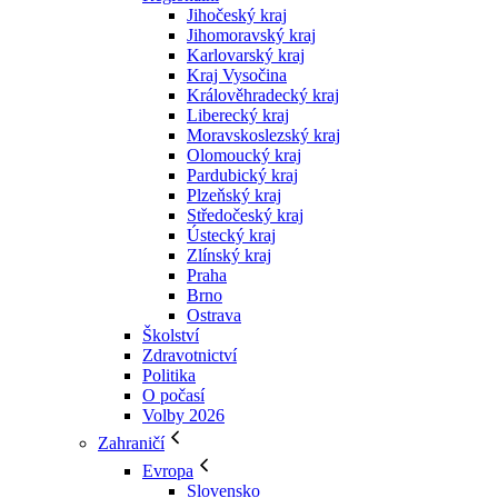
Jihočeský kraj
Jihomoravský kraj
Karlovarský kraj
Kraj Vysočina
Králověhradecký kraj
Liberecký kraj
Moravskoslezský kraj
Olomoucký kraj
Pardubický kraj
Plzeňský kraj
Středočeský kraj
Ústecký kraj
Zlínský kraj
Praha
Brno
Ostrava
Školství
Zdravotnictví
Politika
O počasí
Volby 2026
Zahraničí
Evropa
Slovensko