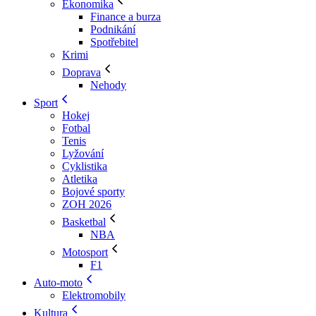
Ekonomika
Finance a burza
Podnikání
Spotřebitel
Krimi
Doprava
Nehody
Sport
Hokej
Fotbal
Tenis
Lyžování
Cyklistika
Atletika
Bojové sporty
ZOH 2026
Basketbal
NBA
Motosport
F1
Auto-moto
Elektromobily
Kultura