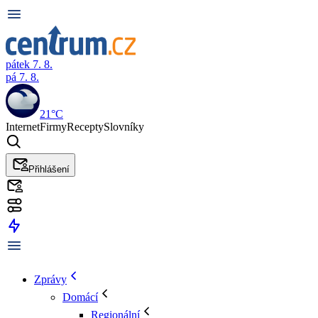
pátek 7. 8.
pá 7. 8.
21°C
Internet
Firmy
Recepty
Slovníky
Přihlášení
Zprávy
Domácí
Regionální