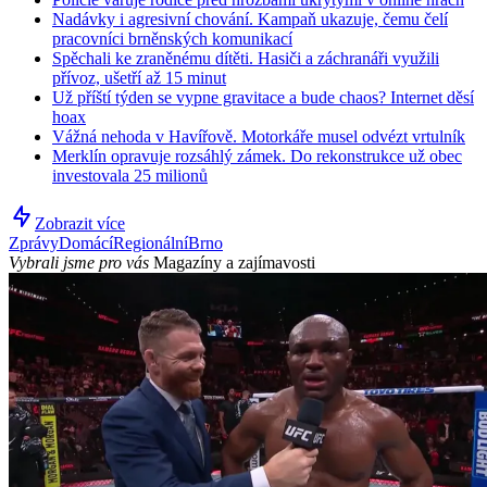
Nadávky i agresivní chování. Kampaň ukazuje, čemu čelí
pracovníci brněnských komunikací
Spěchali ke zraněnému dítěti. Hasiči a záchranáři využili
přívoz, ušetří až 15 minut
Už příští týden se vypne gravitace a bude chaos? Internet děsí
hoax
Vážná nehoda v Havířově. Motorkáře musel odvézt vrtulník
Merklín opravuje rozsáhlý zámek. Do rekonstrukce už obec
investovala 25 milionů
Zobrazit více
Zprávy
Domácí
Regionální
Brno
Vybrali jsme pro vás
Magazíny a zajímavosti