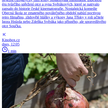
éru tvůrčího spřežení otce a syna Svěrákových, které se natrvalo
zapsalo do historie české kinematografie. Nostalgická komedie
Obecná škola ze zmateného poválečného období nabízí poctivou
retro filmařinu, zlidovělé hlášky a výkony Jana Třísky v roli učitele
Igora Hnízda nebo Zdeňka Svěráka jako přísného, ale spravedlivého
otce Součka.
Kinobox.cz
dnes, 12:05
1 min