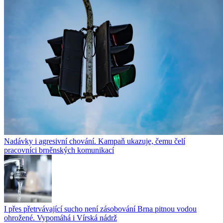
Nadávky i agresivní chování. Kampaň ukazuje, čemu čelí
pracovníci brněnských komunikací
I přes přetrvávající sucho není zásobování Brna pitnou vodou
ohrožené. Vypomáhá i Vírská nádrž