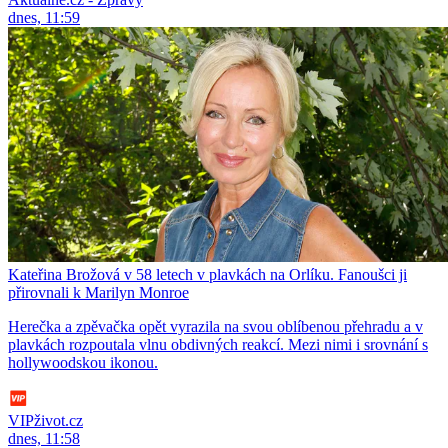
dnes, 11:59
Kateřina Brožová v 58 letech v plavkách na Orlíku. Fanoušci ji
přirovnali k Marilyn Monroe
Herečka a zpěvačka opět vyrazila na svou oblíbenou přehradu a v
plavkách rozpoutala vlnu obdivných reakcí. Mezi nimi i srovnání s
hollywoodskou ikonou.
VIPživot.cz
dnes, 11:58