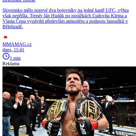
Slovensko mělo poprvé dva bojovníky na jedné kartě UFC, výhra
však nepřišla. Trenér Ján Hudák po porážkách Ľudovíta Kleina a
Vlasta Čepa vyzdvihl především atmosféru a podporu fanoušků v
Bělehradě.
MMAMAG.cz
dnes, 11:41
1 min
Reklama