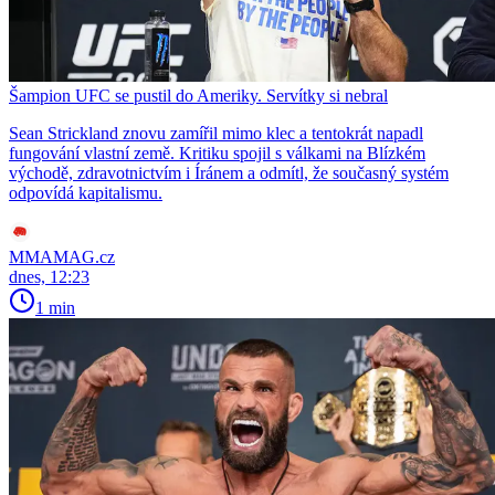
Šampion UFC se pustil do Ameriky. Servítky si nebral
Sean Strickland znovu zamířil mimo klec a tentokrát napadl
fungování vlastní země. Kritiku spojil s válkami na Blízkém
východě, zdravotnictvím i Íránem a odmítl, že současný systém
odpovídá kapitalismu.
MMAMAG.cz
dnes, 12:23
1 min