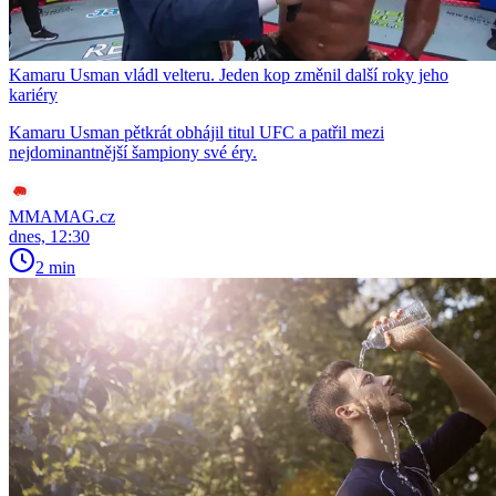
Kamaru Usman vládl velteru. Jeden kop změnil další roky jeho
kariéry
Kamaru Usman pětkrát obhájil titul UFC a patřil mezi
nejdominantnější šampiony své éry.
MMAMAG.cz
dnes, 12:30
2 min