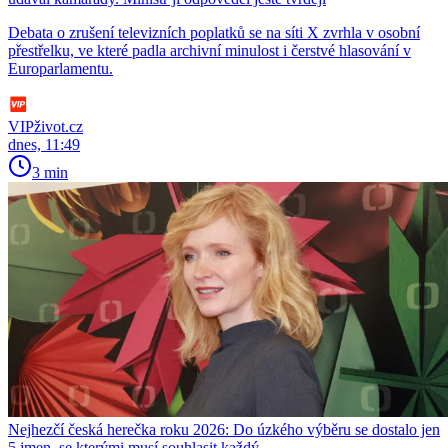
Debata o zrušení televizních poplatků se na síti X zvrhla v osobní
přestřelku, ve které padla archivní minulost i čerstvé hlasování v
Europarlamentu.
VIPživot.cz
dnes, 11:49
3 min
Nejhezčí česká herečka roku 2026: Do úzkého výběru se dostalo jen
5 jmen, se kterými musí souhlasit každý