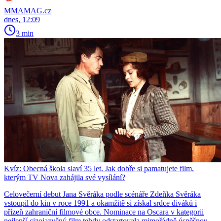
MMAMAG.cz
dnes, 12:09
3 min
Kvíz: Obecná škola slaví 35 let. Jak dobře si pamatujete film,
kterým TV Nova zahájila své vysílání?
Celovečerní debut Jana Svěráka podle scénáře Zdeňka Svěráka
vstoupil do kin v roce 1991 a okamžitě si získal srdce diváků i
přízeň zahraniční filmové obce. Nominace na Oscara v kategorii
nejlepší cizojazyčný film tehdy odstartovala mimořádně úspěšnou