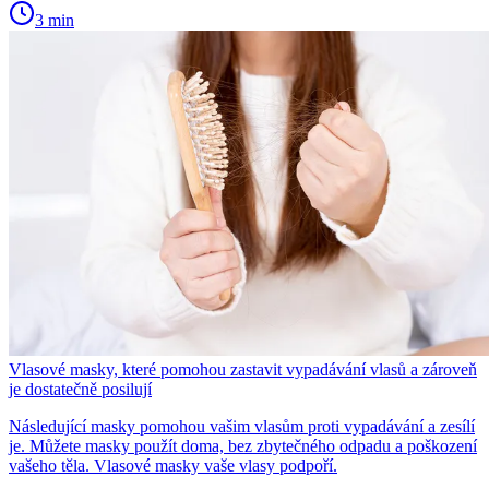
3 min
Vlasové masky, které pomohou zastavit vypadávání vlasů a zároveň
je dostatečně posilují
Následující masky pomohou vašim vlasům proti vypadávání a zesílí
je. Můžete masky použít doma, bez zbytečného odpadu a poškození
vašeho těla. Vlasové masky vaše vlasy podpoří.