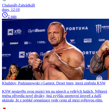
Chalupáři-Zahrádkáři
dnes, 12:10
2 min
Khalidov, Pudzianowski i Gamrot. Deset jmen, která změnila KSW
KSW nestavělo svou pozici jen na pásech a velkých halách. Některá
jména přivedla nové diváky, jiná zvýšila sportovní úroveň a další
ukázala, že z polské organizace vede cesta až mezi světovou elitu.