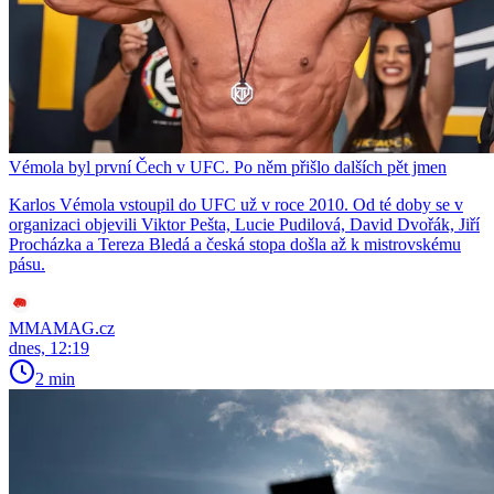
Vémola byl první Čech v UFC. Po něm přišlo dalších pět jmen
Karlos Vémola vstoupil do UFC už v roce 2010. Od té doby se v
organizaci objevili Viktor Pešta, Lucie Pudilová, David Dvořák, Jiří
Procházka a Tereza Bledá a česká stopa došla až k mistrovskému
pásu.
MMAMAG.cz
dnes, 12:19
2 min