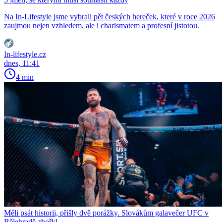
Na In-Lifestyle jsme vybrali pět českých hereček, které v roce 2026
zaujmou nejen vzhledem, ale i charismatem a profesní jistotou.
In-lifestyle.cz
dnes, 11:41
4 min
Měli psát historii, přišly dvě porážky. Slovákům galavečer UFC v
Bělehradě zhořkl