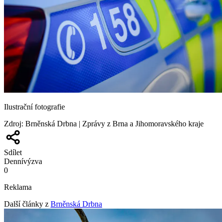
Ilustrační fotografie
Zdroj
:
Brněnská Drbna | Zprávy z Brna a Jihomoravského kraje
Sdílet
Denní
výzva
0
Reklama
Další články z
Brněnská Drbna