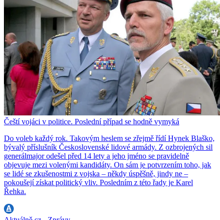
Čeští vojáci v politice. Poslední případ se hodně vymyká
Do voleb každý rok. Takovým heslem se zřejmě řídí Hynek Blaško,
bývalý příslušník Československé lidové armády. Z ozbrojených sil
generálmajor odešel před 14 lety a jeho jméno se pravidelně
objevuje mezi volenými kandidáty. On sám je potvrzením toho, jak
se lidé se zkušenostmi z vojska – někdy úspěšně, jindy ne –
pokoušejí získat politický vliv. Posledním z této řady je Karel
Řehka.
Aktuálně.cz - Zprávy