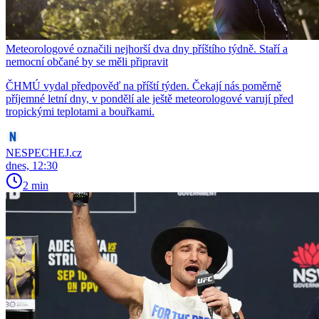
Meteorologové označili nejhorší dva dny příštího týdně. Staří a
nemocní občané by se měli připravit
ČHMÚ vydal předpověď na příští týden. Čekají nás poměrně
příjemné letní dny, v pondělí ale ještě meteorologové varují před
tropickými teplotami a bouřkami.
NESPECHEJ.cz
dnes, 12:30
2 min