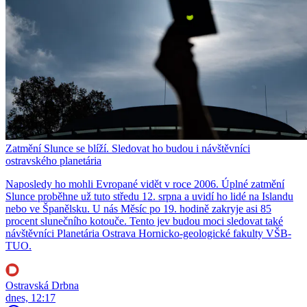
Zatmění Slunce se blíží. Sledovat ho budou i návštěvníci
ostravského planetária
Naposledy ho mohli Evropané vidět v roce 2006. Úplné zatmění
Slunce proběhne už tuto středu 12. srpna a uvidí ho lidé na Islandu
nebo ve Španělsku. U nás Měsíc po 19. hodině zakryje asi 85
procent slunečního kotouče. Tento jev budou moci sledovat také
návštěvníci Planetária Ostrava Hornicko-geologické fakulty VŠB-
TUO.
Ostravská Drbna
dnes, 12:17