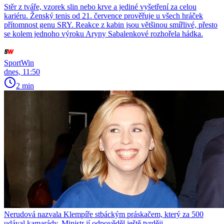
Stěr z tváře, vzorek slin nebo krve a jediné vyšetření za celou
kariéru. Ženský tenis od 21. července prověřuje u všech hráček
přítomnost genu SRY. Reakce z kabin jsou většinou smířlivé, přesto
se kolem jednoho výroku Aryny Sabalenkové rozhořela hádka.
SportWin
dnes, 11:50
2 min
Nerudová nazvala Klempíře stbáckým práskačem, který za 500
udával kamarády. Ministr jí odpověděl ještě tvrději