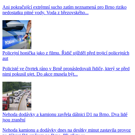
Ani pokračující extrémní sucho zatím neznamená pro Brno riziko
nedostatku pitné vody. Voda z březovského...
Policejní honička jako z filmu. Řidič ujížděl před trojicí policejních
aut
Policisté ve čtvrtek ráno v Brně pronásledovali řidiče, který se před
nimi pokusil ujet. Do akce musela být...
Nehoda dodávky a kamionu zavřela dálnici D1 na Brno. Dva lidé
jsou zranění
Nehoda kamionu a dodávky dnes na desítky minut zastavila provoz