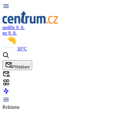
neděle 9. 8.
ne 9. 8.
30°C
Přihlášení
Reklama