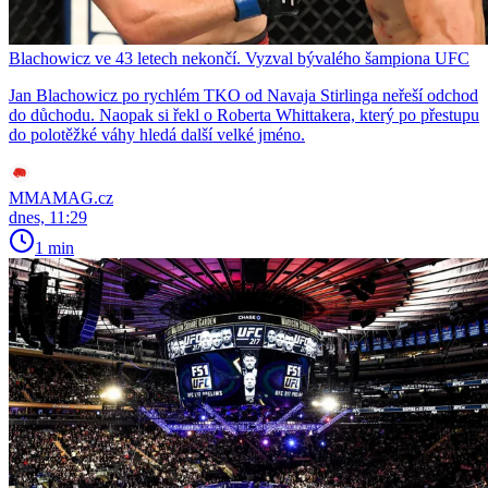
Blachowicz ve 43 letech nekončí. Vyzval bývalého šampiona UFC
Jan Blachowicz po rychlém TKO od Navaja Stirlinga neřeší odchod
do důchodu. Naopak si řekl o Roberta Whittakera, který po přestupu
do polotěžké váhy hledá další velké jméno.
MMAMAG.cz
dnes, 11:29
1 min