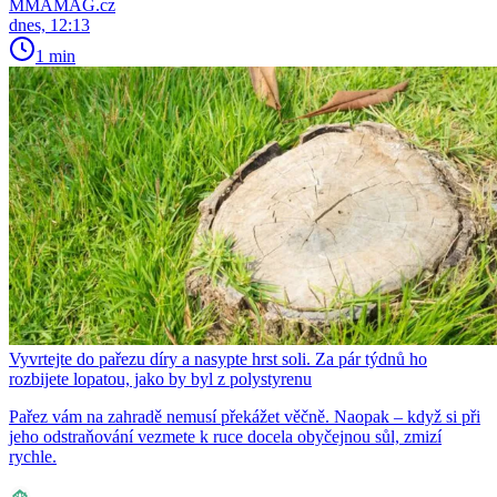
MMAMAG.cz
dnes, 12:13
1 min
Vyvrtejte do pařezu díry a nasypte hrst soli. Za pár týdnů ho
rozbijete lopatou, jako by byl z polystyrenu
Pařez vám na zahradě nemusí překážet věčně. Naopak – když si při
jeho odstraňování vezmete k ruce docela obyčejnou sůl, zmizí
rychle.