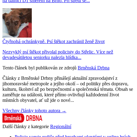
na dálnici D1 směrem na Brno. Při střetu se...
Čtyřnohá ochránkyně. Psí štěkot zachránil ženě život
Nezvyklý psí štěkot přivolal policisty do Střelic. Více než
devadesátiletou seniorku nalezla hlídka...
Tento článek byl publikován ze zdrojů
Brněnská Drbna
Články z Brněnské Drbny přinášejí aktuální zpravodajství z
jihomoravské metropole a jejího okolí – od politiky přes dopravu,
kulturu, školství až po bezpečnostní a společenská témata. Obsah se
zaměřuje na události, které přímo ovlivňují každodenní život
místních obyvatel, ať už jde o nové...
Všechny články tohoto autora →
Další články z kategorie
Regionální
Policie varuje rodiče před hrozbami ukrytými v online hrách