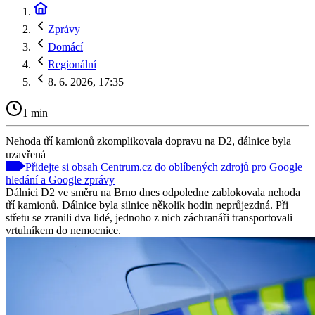
Zprávy
Domácí
Regionální
8. 6. 2026, 17:35
1 min
Nehoda tří kamionů zkomplikovala dopravu na D2, dálnice byla
uzavřená
Přidejte si obsah Centrum.cz do oblíbených zdrojů pro Google
hledání a Google zprávy
Dálnici D2 ve směru na Brno dnes odpoledne zablokovala nehoda
tří kamionů. Dálnice byla silnice několik hodin neprůjezdná. Při
střetu se zranili dva lidé, jednoho z nich záchranáři transportovali
vrtulníkem do nemocnice.