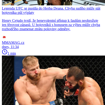
Legenda UFC se pustila do Herba Deana. Chyba sudího může stát
bojovníka půl výplaty
Henry Cejudo tvrdí, že benevolentní přístup k faulům neohrožuje
jen férovost zápasů. U bojovníků s bonusem za výhru může chyba
rozhodčího znamenat ztrátu poloviny odměny.
MMAMAG.cz
dnes, 11:34
1 min