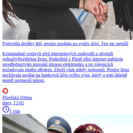
Podvedla desítky lidí, peníze posílala na synův účet. Ten nic netušil
Kriminalisté rozkryli sérii internetových podvodů a obvinili
jednačtyřicetiletou ženu. Podezřelá z Plzně přes internet nabízela
prostřednictvím inzerátů různou elektroniku a po zájemcích
požadovala platbu předem. Zboží však nikdy nedostali. Peníze žena
nechávala posílat na bankovní účet svého syna, který o tom údajně
neměl nejmenší tušení.
Plzeňská Drbna
dnes, 12:02
1 min