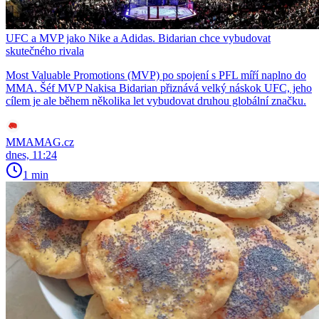
UFC a MVP jako Nike a Adidas. Bidarian chce vybudovat
skutečného rivala
Most Valuable Promotions (MVP) po spojení s PFL míří naplno do
MMA. Šéf MVP Nakisa Bidarian přiznává velký náskok UFC, jeho
cílem je ale během několika let vybudovat druhou globální značku.
MMAMAG.cz
dnes, 11:24
1 min