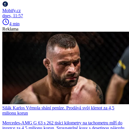
Mobify.cz
dnes, 11:57
4 min
Reklama
Silák Karlos Vémola shání peníze. Prodává svůj klenot za 4,5
milionu korun
Mercedes-AMG G 63 s 262 tisíci kilometry na tachometru míří do
inzerce za 4,5 milionu korun. Srovnatelné kusy s desetinou nájezdu