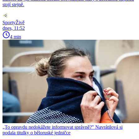
stojí stejně.
SportyŽivě
dnes, 11:52
4 min
„To opravdu nedokážete informovat správně?" Navrátilová si
podala titulky o běloruské jedničce