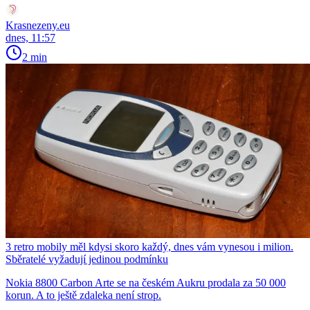
Krasnezeny.eu
dnes, 11:57
2 min
3 retro mobily měl kdysi skoro každý, dnes vám vynesou i milion.
Sběratelé vyžadují jedinou podmínku
Nokia 8800 Carbon Arte se na českém Aukru prodala za 50 000
korun. A to ještě zdaleka není strop.