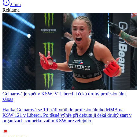
2 min
Reklama
Gelnarová je zpět v KSW. V Liberci ji čeká druhý profesionální
zápas
Hanka Gelnarová se 19. září vrátí do profesionálního MMA na
KSW 121 v Liberci. Po těsné výhře při debutu ji čeká druhý start v
organizaci, soupeřku zatím KSW nezveřejnilo.