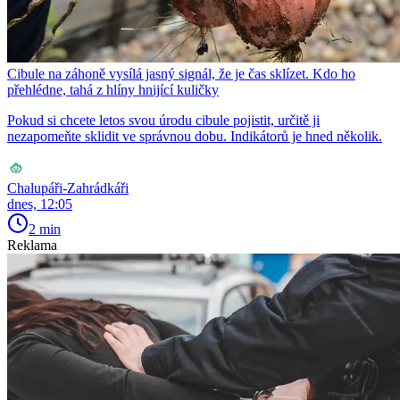
Cibule na záhoně vysílá jasný signál, že je čas sklízet. Kdo ho
přehlédne, tahá z hlíny hnijící kuličky
Pokud si chcete letos svou úrodu cibule pojistit, určitě ji
nezapomeňte sklidit ve správnou dobu. Indikátorů je hned několik.
Chalupáři-Zahrádkáři
dnes, 12:05
2 min
Reklama