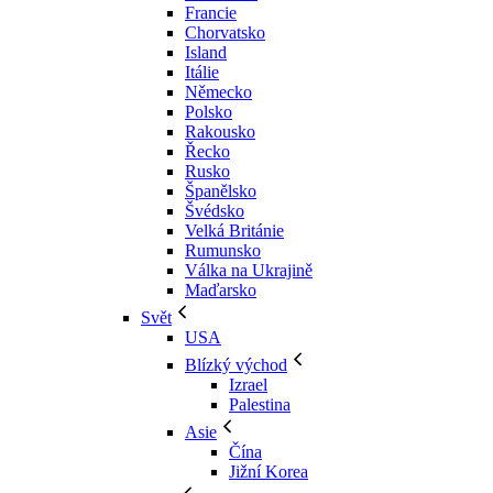
Francie
Chorvatsko
Island
Itálie
Německo
Polsko
Rakousko
Řecko
Rusko
Španělsko
Švédsko
Velká Británie
Rumunsko
Válka na Ukrajině
Maďarsko
Svět
USA
Blízký východ
Izrael
Palestina
Asie
Čína
Jižní Korea