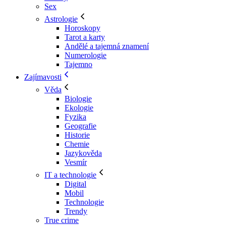
Sex
Astrologie
Horoskopy
Tarot a karty
Andělé a tajemná znamení
Numerologie
Tajemno
Zajímavosti
Věda
Biologie
Ekologie
Fyzika
Geografie
Historie
Chemie
Jazykověda
Vesmír
IT a technologie
Digital
Mobil
Technologie
Trendy
True crime