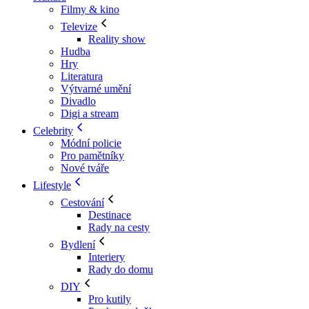
Filmy & kino
Televize
Reality show
Hudba
Hry
Literatura
Výtvarné umění
Divadlo
Digi a stream
Celebrity
Módní policie
Pro pamětníky
Nové tváře
Lifestyle
Cestování
Destinace
Rady na cesty
Bydlení
Interiery
Rady do domu
DIY
Pro kutily