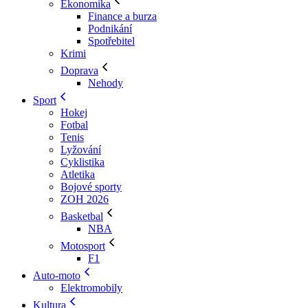
Ekonomika
Finance a burza
Podnikání
Spotřebitel
Krimi
Doprava
Nehody
Sport
Hokej
Fotbal
Tenis
Lyžování
Cyklistika
Atletika
Bojové sporty
ZOH 2026
Basketbal
NBA
Motosport
F1
Auto-moto
Elektromobily
Kultura