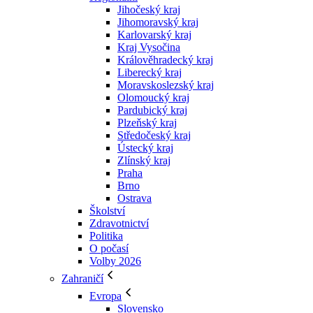
Jihočeský kraj
Jihomoravský kraj
Karlovarský kraj
Kraj Vysočina
Králověhradecký kraj
Liberecký kraj
Moravskoslezský kraj
Olomoucký kraj
Pardubický kraj
Plzeňský kraj
Středočeský kraj
Ústecký kraj
Zlínský kraj
Praha
Brno
Ostrava
Školství
Zdravotnictví
Politika
O počasí
Volby 2026
Zahraničí
Evropa
Slovensko