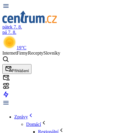
pátek 7. 8.
pá 7. 8.
19°C
Internet
Firmy
Recepty
Slovníky
Přihlášení
Zprávy
Domácí
Regionální