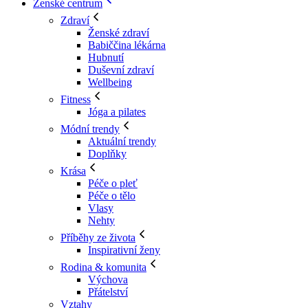
Ženské centrum
Zdraví
Ženské zdraví
Babiččina lékárna
Hubnutí
Duševní zdraví
Wellbeing
Fitness
Jóga a pilates
Módní trendy
Aktuální trendy
Doplňky
Krása
Péče o pleť
Péče o tělo
Vlasy
Nehty
Příběhy ze života
Inspirativní ženy
Rodina & komunita
Výchova
Přátelství
Vztahy