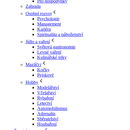
Pro hospodyňky
Zahrada
Osobní rozvoj
Psychologie
Management
Kariéra
Spiritualita a náboženství
Jídlo a vaření
Světová gastronomie
Levné vaření
Kulinářské triky
Mazlíčci
Kočky
Pejskové
Hobby
Modelářství
Včelařství
Rybaření
Letectví
Automobilismus
Adrenalin
Sběratelství
Houbaření