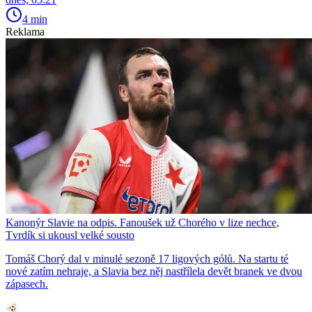
4 min
Reklama
Kanonýr Slavie na odpis. Fanoušek už Chorého v lize nechce,
Tvrdík si ukousl velké sousto
Tomáš Chorý dal v minulé sezoně 17 ligových gólů. Na startu té
nové zatím nehraje, a Slavia bez něj nastřílela devět branek ve dvou
zápasech.