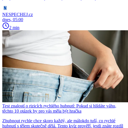
NESPECHEJ.cz
dnes, 05:00
2 min
Test znalostí o rizicích rychlého hubnutí: Pokud si hlídáte váhu,
těchto 10 otázek by pro vás měla být hračka
Zhubnout rychle chce skoro každý, ale málokdo tuší, co rychlé
hubnutí s tělem skutečně dělá. Tento kvíz prověří, jestli znáte rozdíl