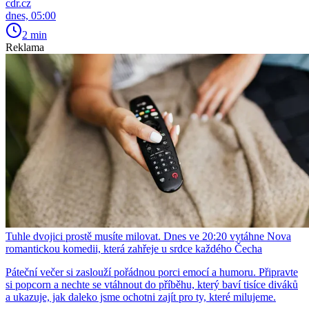
cdr.cz
dnes, 05:00
2 min
Reklama
Tuhle dvojici prostě musíte milovat. Dnes ve 20:20 vytáhne Nova
romantickou komedii, která zahřeje u srdce každého Čecha
Páteční večer si zaslouží pořádnou porci emocí a humoru. Připravte
si popcorn a nechte se vtáhnout do příběhu, který baví tisíce diváků
a ukazuje, jak daleko jsme ochotni zajít pro ty, které milujeme.