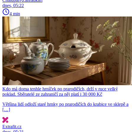
Chalupáři-Zahrádkáři
dnes, 05:22
4 min
Kdo má doma tenhle hrníček po prarodičích, drží v ruce velký
poklad. Sběratelé ze zahraničí za něj platí i 30 000 Kč
Většina lidí odloží staré hrnky po prarodičích do krabice ve sklepě a
[…]
Extrafit.cz
dnes, 05:21