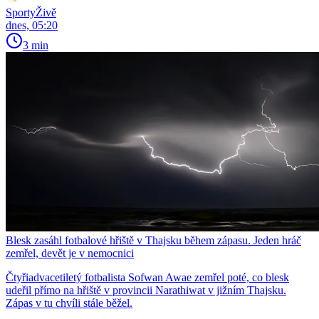
SportyŽivě
dnes, 05:20
3 min
Blesk zasáhl fotbalové hřiště v Thajsku během zápasu. Jeden hráč
zemřel, devět je v nemocnici
Čtyřiadvacetiletý fotbalista Sofwan Awae zemřel poté, co blesk
udeřil přímo na hřiště v provincii Narathiwat v jižním Thajsku.
Zápas v tu chvíli stále běžel.