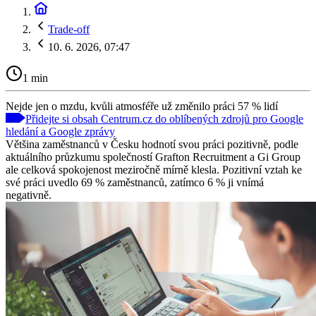
Trade-off
10. 6. 2026, 07:47
1 min
Nejde jen o mzdu, kvůli atmosféře už změnilo práci 57 % lidí
Přidejte si obsah Centrum.cz do oblíbených zdrojů pro Google
hledání a Google zprávy
Většina zaměstnanců v Česku hodnotí svou práci pozitivně, podle
aktuálního průzkumu společností Grafton Recruitment a Gi Group
ale celková spokojenost meziročně mírně klesla. Pozitivní vztah ke
své práci uvedlo 69 % zaměstnanců, zatímco 6 % ji vnímá
negativně.