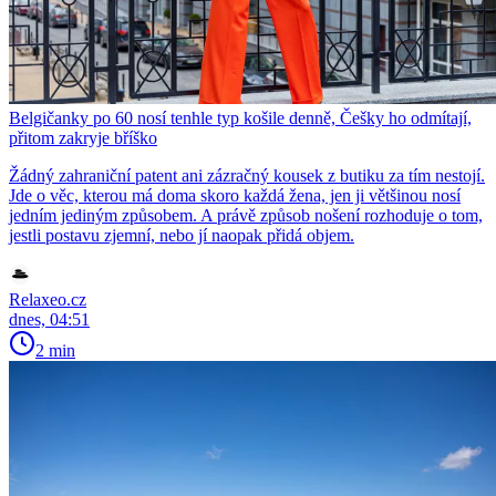
Belgičanky po 60 nosí tenhle typ košile denně, Češky ho odmítají,
přitom zakryje bříško
Žádný zahraniční patent ani zázračný kousek z butiku za tím nestojí.
Jde o věc, kterou má doma skoro každá žena, jen ji většinou nosí
jedním jediným způsobem. A právě způsob nošení rozhoduje o tom,
jestli postavu zjemní, nebo jí naopak přidá objem.
Relaxeo.cz
dnes, 04:51
2 min