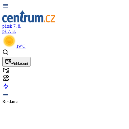
pátek 7. 8.
pá 7. 8.
19°C
Přihlášení
Reklama