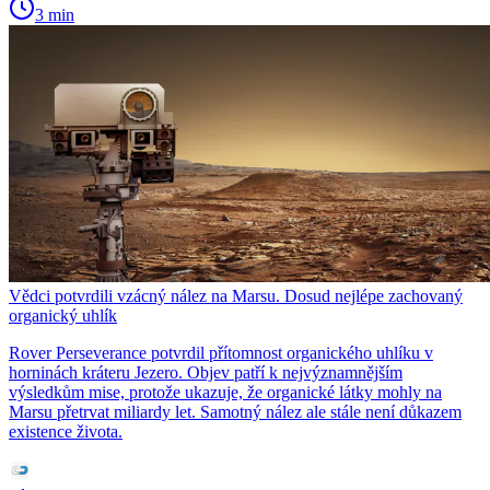
3 min
Vědci potvrdili vzácný nález na Marsu. Dosud nejlépe zachovaný
organický uhlík
Rover Perseverance potvrdil přítomnost organického uhlíku v
horninách kráteru Jezero. Objev patří k nejvýznamnějším
výsledkům mise, protože ukazuje, že organické látky mohly na
Marsu přetrvat miliardy let. Samotný nález ale stále není důkazem
existence života.