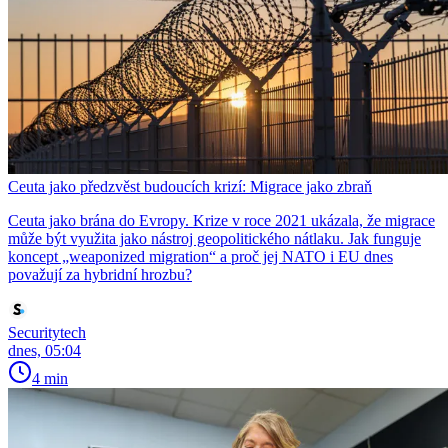
Ceuta jako předzvěst budoucích krizí: Migrace jako zbraň
Ceuta jako brána do Evropy. Krize v roce 2021 ukázala, že migrace
může být využita jako nástroj geopolitického nátlaku. Jak funguje
koncept „weaponized migration“ a proč jej NATO i EU dnes
považují za hybridní hrozbu?
Securitytech
dnes, 05:04
4 min