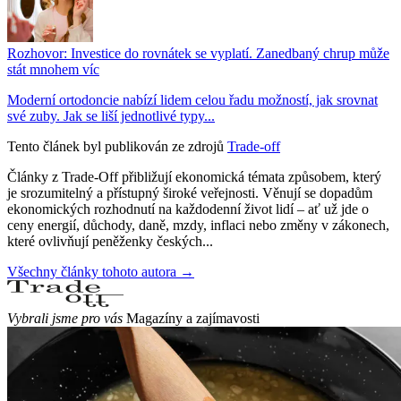
Rozhovor: Investice do rovnátek se vyplatí. Zanedbaný chrup může
stát mnohem víc
Moderní ortodoncie nabízí lidem celou řadu možností, jak srovnat
své zuby. Jak se liší jednotlivé typy...
Tento článek byl publikován ze zdrojů
Trade-off
Články z Trade-Off přibližují ekonomická témata způsobem, který
je srozumitelný a přístupný široké veřejnosti. Věnují se dopadům
ekonomických rozhodnutí na každodenní život lidí – ať už jde o
ceny energií, důchody, daně, mzdy, inflaci nebo změny v zákonech,
které ovlivňují peněženky českých...
Všechny články tohoto autora →
Vybrali jsme pro vás
Magazíny a zajímavosti