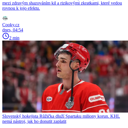
mezi zdravým shazováním kil a rizikovými zkratkami, které vedou
rovnou k jojo efektu.
Cooky.cz
dnes, 04:54
2 min
Slovenský hokejista Růžička dluží Spartaku miliony korun. KHL
nemá nástroj, jak ho donutit zaplatit