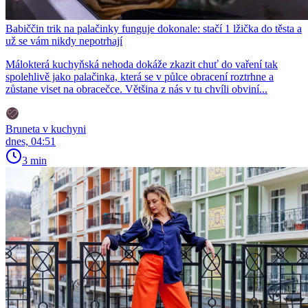
Babiččin trik na palačinky funguje dokonale: stačí 1 lžička do těsta a
už se vám nikdy nepotrhají
Málokterá kuchyňská nehoda dokáže zkazit chuť do vaření tak
spolehlivě jako palačinka, která se v půlce obracení roztrhne a
zůstane viset na obracečce. Většina z nás v tu chvíli obviní...
Bruneta v kuchyni
dnes, 04:51
3 min