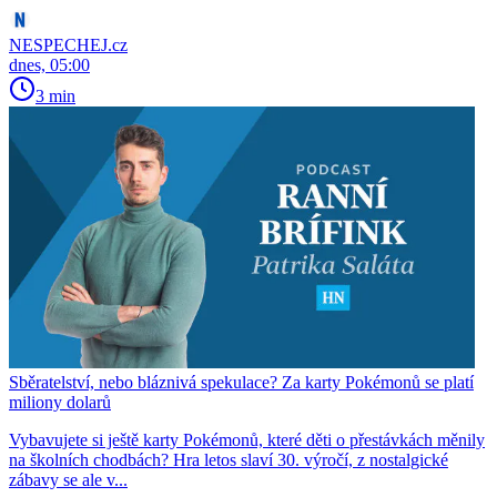
NESPECHEJ.cz
dnes, 05:00
3 min
Sběratelství, nebo bláznivá spekulace? Za karty Pokémonů se platí
miliony dolarů
Vybavujete si ještě karty Pokémonů, které děti o přestávkách měnily
na školních chodbách? Hra letos slaví 30. výročí, z nostalgické
zábavy se ale v...