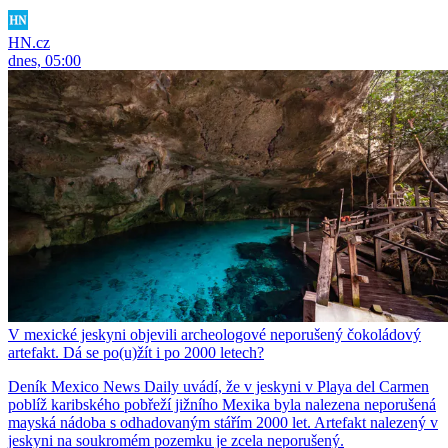
HN.cz
dnes, 05:00
V mexické jeskyni objevili archeologové neporušený čokoládový
artefakt. Dá se po(u)žít i po 2000 letech?
Deník Mexico News Daily uvádí, že v jeskyni v Playa del Carmen
poblíž karibského pobřeží jižního Mexika byla nalezena neporušená
mayská nádoba s odhadovaným stářím 2000 let. Artefakt nalezený v
jeskyni na soukromém pozemku je zcela neporušený.