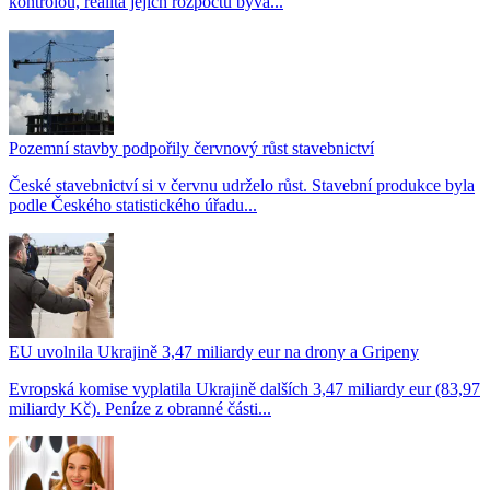
kontrolou, realita jejich rozpočtů bývá...
Pozemní stavby podpořily červnový růst stavebnictví
České stavebnictví si v červnu udrželo růst. Stavební produkce byla
podle Českého statistického úřadu...
EU uvolnila Ukrajině 3,47 miliardy eur na drony a Gripeny
Evropská komise vyplatila Ukrajině dalších 3,47 miliardy eur (83,97
miliardy Kč). Peníze z obranné části...