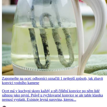
Zapomeňte na ocet: odborníci označili 1 nejlepší způsob, jak zbavit
konvici vodního kamene
Ocet má v kuchyni skoro každý a při čištění konvice po něm lidé
sáhnou jako první. Právě u rychlovarné konvice se ale tahle klasika
nemusí vyplatit. Existuje levná surovina, kterou...