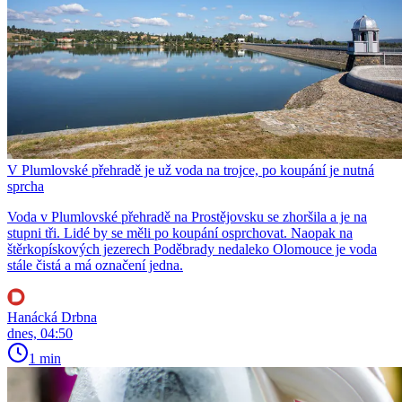
V Plumlovské přehradě je už voda na trojce, po koupání je nutná
sprcha
Voda v Plumlovské přehradě na Prostějovsku se zhoršila a je na
stupni tři. Lidé by se měli po koupání osprchovat. Naopak na
štěrkopískových jezerech Poděbrady nedaleko Olomouce je voda
stále čistá a má označení jedna.
Hanácká Drbna
dnes, 04:50
1 min