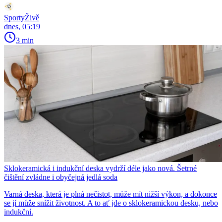
SportyŽivě
dnes, 05:19
3 min
Sklokeramická i indukční deska vydrží déle jako nová. Šetrné
čištění zvládne i obyčejná jedlá soda
Varná deska, která je plná nečistot, může mít nižší výkon, a dokonce
se jí může snížit životnost. A to ať jde o sklokeramickou desku, nebo
indukční.