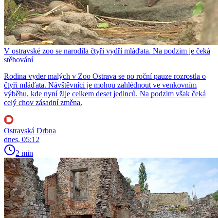
V ostravské zoo se narodila čtyři vydří mláďata. Na podzim je čeká
stěhování
Rodina vyder malých v Zoo Ostrava se po roční pauze rozrostla o
čtyři mláďata. Návštěvníci je mohou zahlédnout ve venkovním
výběhu, kde nyní žije celkem deset jedinců. Na podzim však čeká
celý chov zásadní změna.
Ostravská Drbna
dnes, 05:12
2 min