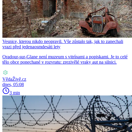
Vesnice, kterou nikdo neopravil. Vše zůstalo tak, jak to zanechali
vrazi před jedenaosmdesáti lety
Oradour-sur-Glane není muzeum s vitrínami a popiskami. Je to celé
tělo obce ponechané v rozvratu: zrezivělé vraky aut na silnici.
VědaŽivě.cz
dnes, 05:08
3 min