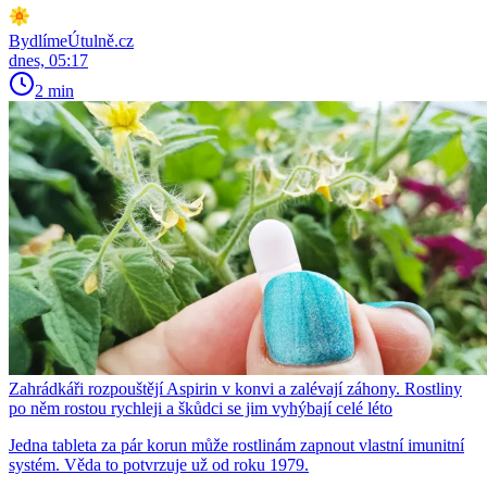
BydlímeÚtulně.cz
dnes, 05:17
2 min
Zahrádkáři rozpouštějí Aspirin v konvi a zalévají záhony. Rostliny
po něm rostou rychleji a škůdci se jim vyhýbají celé léto
Jedna tableta za pár korun může rostlinám zapnout vlastní imunitní
systém. Věda to potvrzuje už od roku 1979.