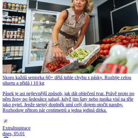
Skoro každá seniorka 60+ dělá tuhle chybu s pásky. Rozbije celou
siluetu a přidá i 10 kg
Pásek je asi nejlevnější způsob, jak dát oblečení tvar. Právě proto po
něm ženy po šedesátce sahají, když jim šaty nebo tunika visí na těle
jako pytel. Jenže stejný doplněk umí celý dojem otočit naruby.
Rozhoduje přitom pár centimetrů a jedna jediná dírka.
ExtraInspirace
dnes, 05:01