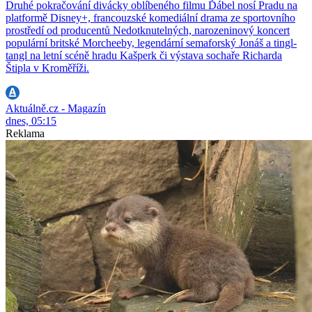
Druhé pokračování divácky oblíbeného filmu Ďábel nosí Pradu na
platformě Disney+, francouzské komediální drama ze sportovního
prostředí od producentů Nedotknutelných, narozeninový koncert
populární britské Morcheeby, legendární semaforský Jonáš a tingl-
tangl na letní scéně hradu Kašperk či výstava sochaře Richarda
Štipla v Kroměříži.
Aktuálně.cz - Magazín
dnes, 05:15
Reklama