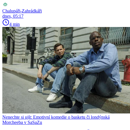
Chalupáři-Zahrádkáři
dnes, 05:17
4 min
Nenechte si ujít: Emotivní komedie o basketu či londýnská
Morcheeba v SaSaZu