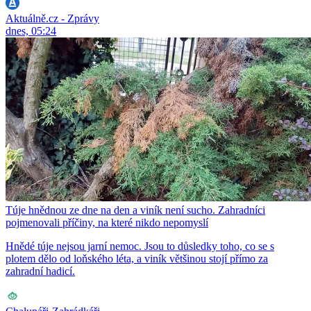
Aktuálně.cz - Zprávy
dnes, 05:24
Túje hnědnou ze dne na den a viník není sucho. Zahradníci
pojmenovali příčiny, na které nikdo nepomyslí
Hnědé túje nejsou jarní nemoc. Jsou to důsledky toho, co se s
plotem dělo od loňského léta, a viník většinou stojí přímo za
zahradní hadicí.