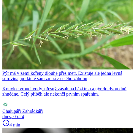
Pýr má v zemi kořeny dlouhé přes metr. Existuje ale jedna levná
surovina, po které sám zmizí z celého záhonu
Konvice vroucí vody, přesný zásah na bázi trsu a pýr do dvou dnů
zhnědne. Celý příběh ale nekončí prvním spařením.
Chalupáři-Zahrádkáři
dnes, 05:24
4 min