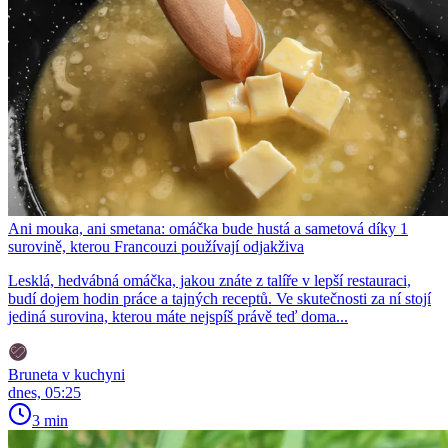
Ani mouka, ani smetana: omáčka bude hustá a sametová díky 1
surovině, kterou Francouzi používají odjakživa
Lesklá, hedvábná omáčka, jakou znáte z talíře v lepší restauraci,
budí dojem hodin práce a tajných receptů. Ve skutečnosti za ní stojí
jediná surovina, kterou máte nejspíš právě teď doma...
Bruneta v kuchyni
dnes, 05:25
3 min