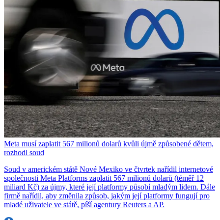
Meta musí zaplatit 567 milionů dolarů kvůli újmě způsobené dětem,
rozhodl soud
Soud v americkém státě Nové Mexiko ve čtvrtek nařídil internetové
společnosti Meta Platforms zaplatit 567 milionů dolarů (téměř 12
miliard Kč) za újmy, které její platformy působí mladým lidem. Dále
firmě nařídil, aby změnila způsob, jakým její platformy fungují pro
mladé uživatele ve státě, píší agentury Reuters a AP.