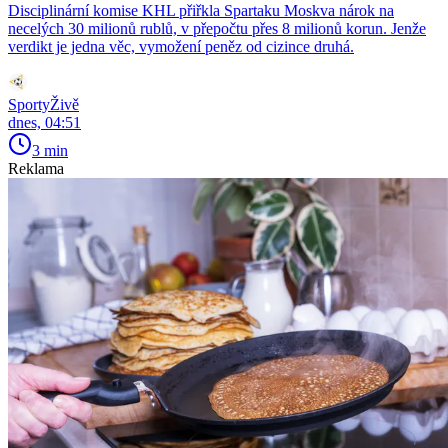
Disciplinární komise KHL přiřkla Spartaku Moskva nárok na
necelých 30 milionů rublů, v přepočtu přes 8 milionů korun. Jenže
verdikt je jedna věc, vymožení peněz od cizince druhá.
SportyŽivě
dnes, 04:51
3 min
Reklama