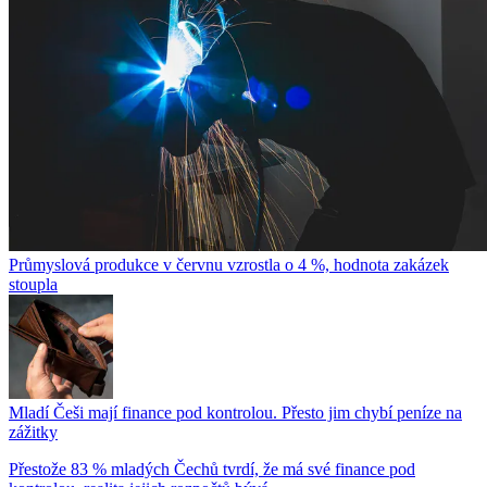
Průmyslová produkce v červnu vzrostla o 4 %, hodnota zakázek
stoupla
Mladí Češi mají finance pod kontrolou. Přesto jim chybí peníze na
zážitky
Přestože 83 % mladých Čechů tvrdí, že má své finance pod