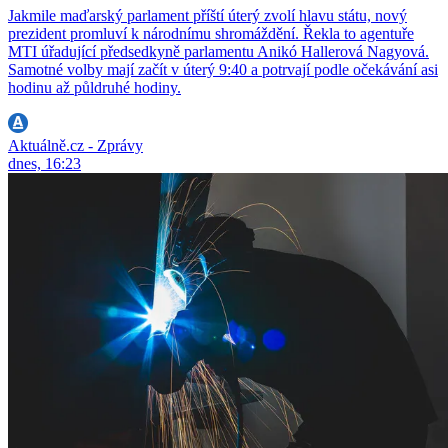
Jakmile maďarský parlament příští úterý zvolí hlavu státu, nový
prezident promluví k národnímu shromáždění. Řekla to agentuře
MTI úřadující předsedkyně parlamentu Anikó Hallerová Nagyová.
Samotné volby mají začít v úterý 9:40 a potrvají podle očekávání asi
hodinu až půldruhé hodiny.
Aktuálně.cz - Zprávy
dnes, 16:23