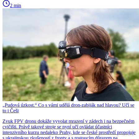
2 min
„Pudová úzkost.“ Co s vámi udělá dron-zabiják nad hlavou? Učí se
to i Češi
Zvuk FPV dronu dokáže vyvolat mrazení v zádech i na bezpečném
cvičišti. Právě takové stroje se nyní učí ovládat účastníci
intenzivního kurzu nedaleko Prahy, kde se české prostředí propojuje
s ukrajinskou zkušeností z fronty a s rostoucím důrazem na