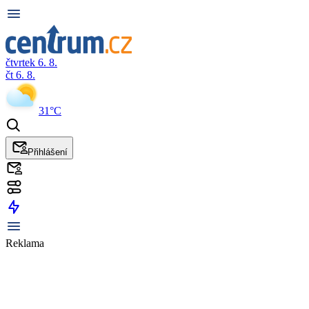
čtvrtek 6. 8.
čt 6. 8.
31°C
Přihlášení
Reklama