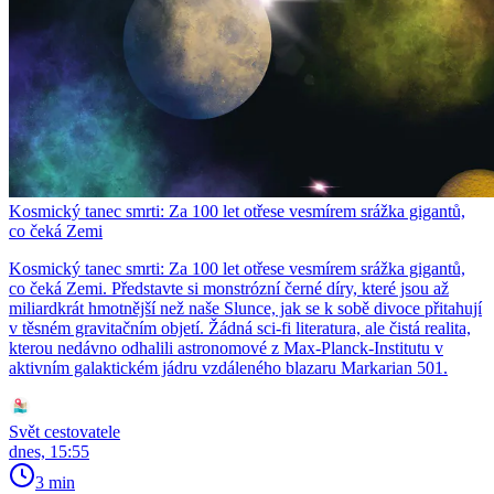
Kosmický tanec smrti: Za 100 let otřese vesmírem srážka gigantů,
co čeká Zemi
Kosmický tanec smrti: Za 100 let otřese vesmírem srážka gigantů,
co čeká Zemi. Představte si monstrózní černé díry, které jsou až
miliardkrát hmotnější než naše Slunce, jak se k sobě divoce přitahují
v těsném gravitačním objetí. Žádná sci-fi literatura, ale čistá realita,
kterou nedávno odhalili astronomové z Max-Planck-Institutu v
aktivním galaktickém jádru vzdáleného blazaru Markarian 501.
Svět cestovatele
dnes, 15:55
3 min