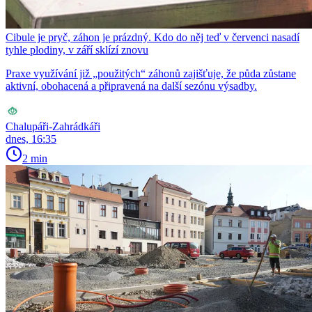
Cibule je pryč, záhon je prázdný. Kdo do něj teď v červenci nasadí
tyhle plodiny, v září sklízí znovu
Praxe využívání již „použitých“ záhonů zajišťuje, že půda zůstane
aktivní, obohacená a připravená na další sezónu výsadby.
Chalupáři-Zahrádkáři
dnes, 16:35
2 min