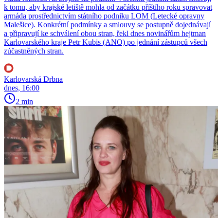
k tomu, aby krajské letiště mohla od začátku příštího roku spravovat
armáda prostřednictvím státního podniku LOM (Letecké opravny
Malešice). Konkrétní podmínky a smlouvy se postupně dojednávají
a připravují ke schválení obou stran, řekl dnes novinářům hejtman
Karlovarského kraje Petr Kubis (ANO) po jednání zástupců všech
zúčastněných stran.
Karlovarská Drbna
dnes, 16:00
2 min