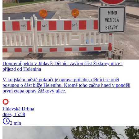
Dopravní peklo v Jihlavě: Dělníci zavřou část Žižkovy ulice i
příjezd od Helenína
V krajském městě pokračuje oprava průtahu, dělníci se opět
posunou o část blíže Helenínu. Kromě toho začne hned v pondělí
první etapa oprav Žižkovy ulice.
Jihlavská Drbna
dnes, 15:58
2 min