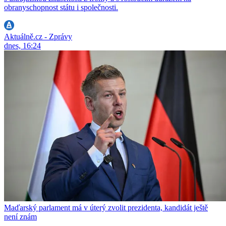
obranyschopnost státu i společnosti.
Aktuálně.cz - Zprávy
dnes, 16:24
Maďarský parlament má v úterý zvolit prezidenta, kandidát ještě
není znám