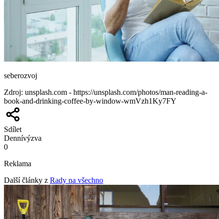
seberozvoj
Zdroj
:
unsplash.com - https://unsplash.com/photos/man-reading-a-
book-and-drinking-coffee-by-window-wmVzh1Ky7FY
Sdílet
Denní
výzva
0
Reklama
Další články z
Rady na všechno