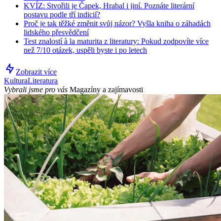
KVÍZ: Stvořili je Čapek, Hrabal i jiní. Poznáte literární
postavu podle tří indicií?
Proč je tak těžké změnit svůj názor? Vyšla kniha o záhadách
lidského přesvědčení
Test znalostí à la maturita z literatury: Pokud zodpovíte více
než 7/10 otázek, uspěli byste i po letech
Zobrazit více
Kultura
Literatura
Vybrali jsme pro vás
Magazíny a zajímavosti