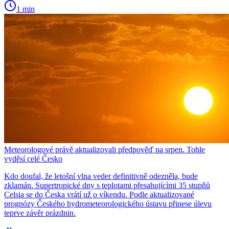
1 min
Meteorologové právě aktualizovali předpověď na srpen. Tohle
vyděsí celé Česko
Kdo doufal, že letošní vlna veder definitivně odezněla, bude
zklamán. Supertropické dny s teplotami přesahujícími 35 stupňů
Celsia se do Česka vrátí už o víkendu. Podle aktualizované
prognózy Českého hydrometeorologického ústavu přinese úlevu
teprve závěr prázdnin.