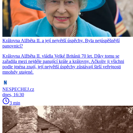
Královna Alžběta II. a její největší úspěchy. Byla nejúspěšnější
panovnicí?
Královna Alžběta II. vládla Velké Británii 70 let. Díky tomu se
zařadila mezi nejdéle panující krále a královny. Ačkoliv ji všichni
podle jména znají, její největší úspěchy zůstávají širší veřejnosti
mnohdy utajené.
NESPECHEJ.cz
dnes, 16:30
3 min