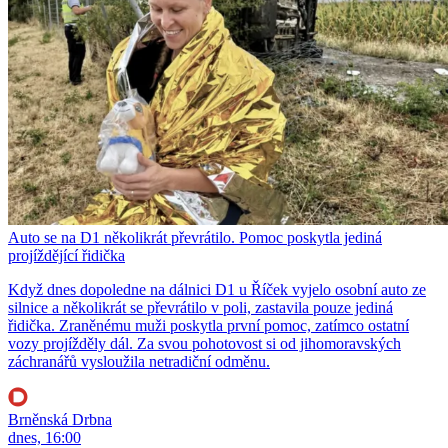
Auto se na D1 několikrát převrátilo. Pomoc poskytla jediná
projíždějící řidička
Když dnes dopoledne na dálnici D1 u Říček vyjelo osobní auto ze
silnice a několikrát se převrátilo v poli, zastavila pouze jediná
řidička. Zraněnému muži poskytla první pomoc, zatímco ostatní
vozy projížděly dál. Za svou pohotovost si od jihomoravských
záchranářů vysloužila netradiční odměnu.
Brněnská Drbna
dnes, 16:00