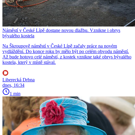
Náměstí v České Lípě dostane novou dlažbu. Vznikne i obrys
bývalého kostela
Na Škroupově náměstí v České Lípě začaly práce na novém
vydláždění. Do konce roku by mělo být po celém obvodu náměstí.
Až bude hotovo celé náměstí, z kostek vznikne také obrys bývalého
kostela, který v místě stával.
Liberecká Drbna
dnes, 16:34
1 min