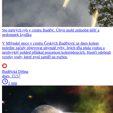
Sto mrtvých ryb v centru Budějc. Úhyn mohl způsobit déšť a
nedostatek kyslíku
V Mlýnské stoce v centru Českých Budějovic se dnes kolem
poledne začaly objevovat uhynulé ryby. Jejich těla plula vodou a
neobvyklý pohled přilákal pozornost kolemjdoucích. Hasiči odebrali
vzorky vody, které nyní zamíří na rozbor.
Budějcká Drbna
dnes, 15:57
1 min