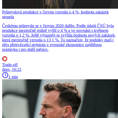
Průmyslová produkce v červnu vzrostla o 4 %, hodnota zakázek
stoupla
Českému průmyslu se v červnu 2026 dařilo. Podle údajů ČSÚ byla
produkce meziročně reálně vyšší o 4 % a ve srovnání s květnem
vzrostla o 1,2 %. Ještě výrazněji se zvýšila hodnota nových zakázek,
která meziročně vzrostla o 13,1 %. To naznačuje, že podniky mají i
přes přetrvávající nejistotu v evropské ekonomice zajištěnou
poptávku i pro další měsíce.
Trade-off
dnes, 16:22
1 min