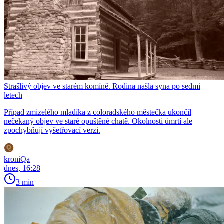
Strašlivý objev ve starém komíně. Rodina našla syna po sedmi
letech
Případ zmizelého mladíka z coloradského městečka ukončil
nečekaný objev ve staré opuštěné chatě. Okolnosti úmrtí ale
zpochybňují vyšetřovací verzi.
kroniQa
dnes, 16:28
3 min