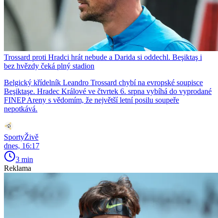
Trossard proti Hradci hrát nebude a Darida si oddechl. Beşiktaş i
bez hvězdy čeká plný stadion
Belgický křídelník Leandro Trossard chybí na evropské soupisce
Beşiktaşe. Hradec Králové ve čtvrtek 6. srpna vybíhá do vyprodané
FINEP Areny s vědomím, že největší letní posilu soupeře
nepotkává.
SportyŽivě
dnes, 16:17
3 min
Reklama