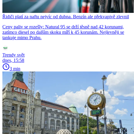
Řidiči platí za naftu nejvíc od dubna. Benzín ale překvapivě zlevnil
Ceny paliv se rozešly: Natural 95 se drží těsně nad 42 korunami,
zatímco diesel po dalším skoku míří k 45 korunám. Nejlevněji se
tankuje mimo Prahu.
Trendy svět
dnes, 15:58
3 min