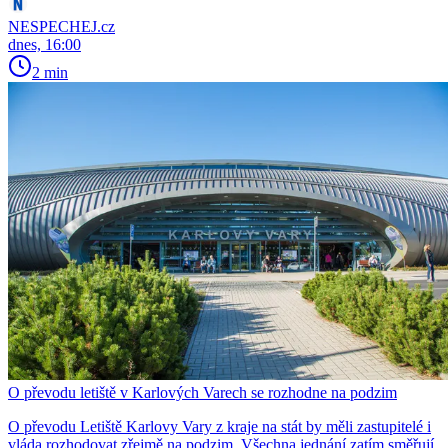
NESPECHEJ.cz
dnes, 16:00
2 min
O převodu letiště v Karlových Varech se rozhodne na podzim
O převodu Letiště Karlovy Vary z kraje na stát by měli zastupitelé i
vláda rozhodovat zřejmě na podzim. Všechna jednání zatím směřují