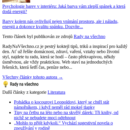
Psychologie barev v interiéru: Jaká barva vám zlepší spánek a která
dodá energii?
Barvy kolem nás ovlivňují nejen vnímání prostoru, ale i náladu,
energii a dokonce kvalitu spánku. Dozvíte...
Tento článek byl publikován ze zdrojů
Rady na všechno
RadyNaVšechno.cz je pestrý koktejl tipů, triků a inspirací pro každý
den. Ať už řešíte domácnost, zdraví, vaření, vztahy nebo životní
styl, najdete tu radu, která se hodí – často překvapivou, někdy
úsměvnou, ale vždy praktickou. Web staví na jednoduchých
řešeních, která šetří čas, peníze nebo...
Všechny články tohoto autora →
Další články z kategorie
Literatura
Pohádka o kocourovi Leopoldovi, který se chtěl stát
námořníkem, i když neměl rád mokré tlapky
Tipy na četbu na léto nebo na skvělý dárek: Tři knihy, od
nichž se nebudete moci odtrhnout
„Mohlo to přijít kdykoli.“ Vychází sugestivní novela o
zneužívání v rodině