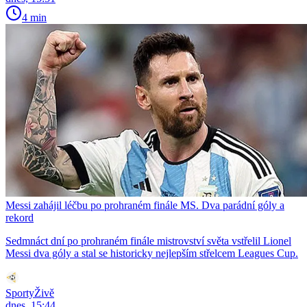
4 min
Messi zahájil léčbu po prohraném finále MS. Dva parádní góly a
rekord
Sedmnáct dní po prohraném finále mistrovství světa vstřelil Lionel
Messi dva góly a stal se historicky nejlepším střelcem Leagues Cup.
SportyŽivě
dnes, 15:44