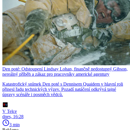
Den poté: Odstoupení Lindsay Lohan, finančně nedostupný Gibson,
nereálný příběh a zákaz pro pracovníky americké agentury
Katastrofický snímek Den poté s Dennisem Quaidem v hlavní roli
přinesl řadu technických výzev. Pozadí natáčení odkrývá tajné
úpravy scénáře i posměch vědců.
V Telce
dnes, 16:28
3 min
Reklama