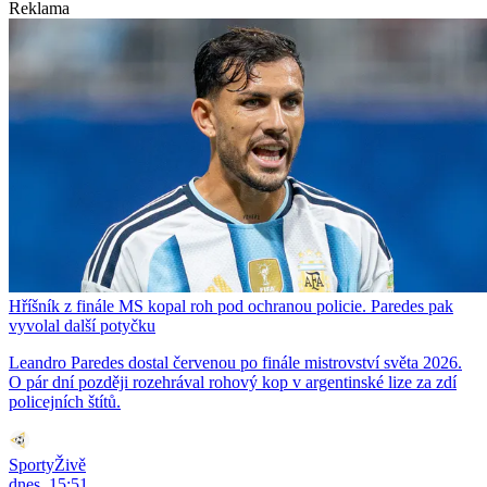
Reklama
Hříšník z finále MS kopal roh pod ochranou policie. Paredes pak
vyvolal další potyčku
Leandro Paredes dostal červenou po finále mistrovství světa 2026.
O pár dní později rozehrával rohový kop v argentinské lize za zdí
policejních štítů.
SportyŽivě
dnes, 15:51