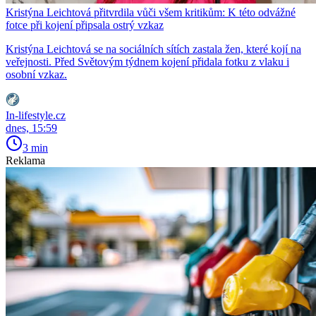
Kristýna Leichtová přitvrdila vůči všem kritikům: K této odvážné
fotce při kojení připsala ostrý vzkaz
Kristýna Leichtová se na sociálních sítích zastala žen, které kojí na
veřejnosti. Před Světovým týdnem kojení přidala fotku z vlaku i
osobní vzkaz.
In-lifestyle.cz
dnes, 15:59
3 min
Reklama