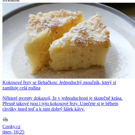
Kokosové řezy se šlehačkou: Jednoduchý moučník, který si
zamiluje celá rodina
Některé recepty dokazují, že v jednoduchosti je skutečně krása.
Přesně takové jsou i tyto kokosové řezy. Upečete si je během
chvilky hned teď a k nim dobrý šálek kávy.
Cooky.cz
dnes, 16:25