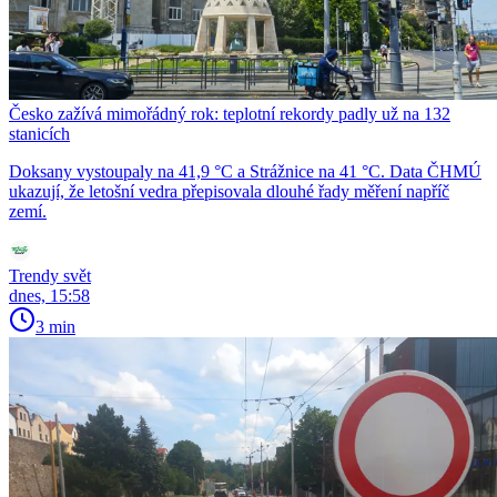
Česko zažívá mimořádný rok: teplotní rekordy padly už na 132
stanicích
Doksany vystoupaly na 41,9 °C a Strážnice na 41 °C. Data ČHMÚ
ukazují, že letošní vedra přepisovala dlouhé řady měření napříč
zemí.
Trendy svět
dnes, 15:58
3 min