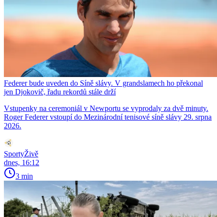
Federer bude uveden do Síně slávy. V grandslamech ho překonal
jen Djokovič, řadu rekordů stále drží
Vstupenky na ceremoniál v Newportu se vyprodaly za dvě minuty.
Roger Federer vstoupí do Mezinárodní tenisové síně slávy 29. srpna
2026.
SportyŽivě
dnes, 16:12
3 min