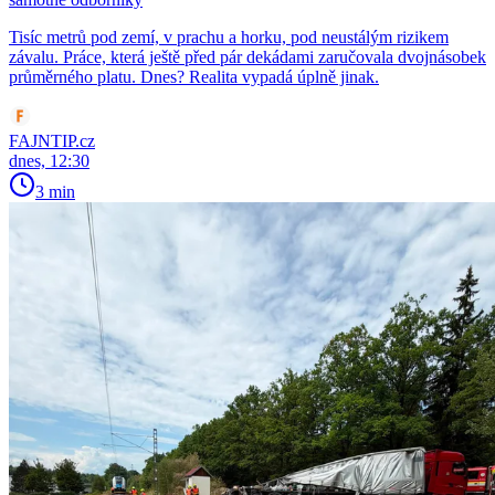
Tisíc metrů pod zemí, v prachu a horku, pod neustálým rizikem
závalu. Práce, která ještě před pár dekádami zaručovala dvojnásobek
průměrného platu. Dnes? Realita vypadá úplně jinak.
FAJNTIP.cz
dnes, 12:30
3 min