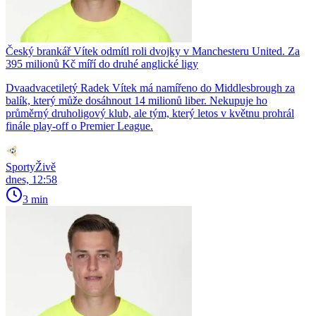
Český brankář Vítek odmítl roli dvojky v Manchesteru United. Za
395 milionů Kč míří do druhé anglické ligy
Dvaadvacetiletý Radek Vítek má namířeno do Middlesbrough za
balík, který může dosáhnout 14 milionů liber. Nekupuje ho
průměrný druholigový klub, ale tým, který letos v květnu prohrál
finále play-off o Premier League.
SportyŽivě
dnes, 12:58
3 min