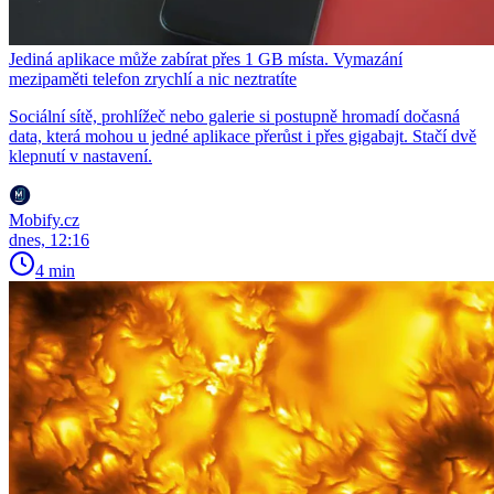
Jediná aplikace může zabírat přes 1 GB místa. Vymazání
mezipaměti telefon zrychlí a nic neztratíte
Sociální sítě, prohlížeč nebo galerie si postupně hromadí dočasná
data, která mohou u jedné aplikace přerůst i přes gigabajt. Stačí dvě
klepnutí v nastavení.
Mobify.cz
dnes, 12:16
4 min