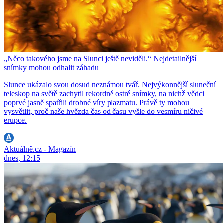
„Něco takového jsme na Slunci ještě neviděli.“ Nejdetailnější
snímky mohou odhalit záhadu
Slunce ukázalo svou dosud neznámou tvář. Nejvýkonnější sluneční
teleskop na světě zachytil rekordně ostré snímky, na nichž vědci
poprvé jasně spatřili drobné víry plazmatu. Právě ty mohou
vysvětlit, proč naše hvězda čas od času vyšle do vesmíru ničivé
erupce.
Aktuálně.cz - Magazín
dnes, 12:15