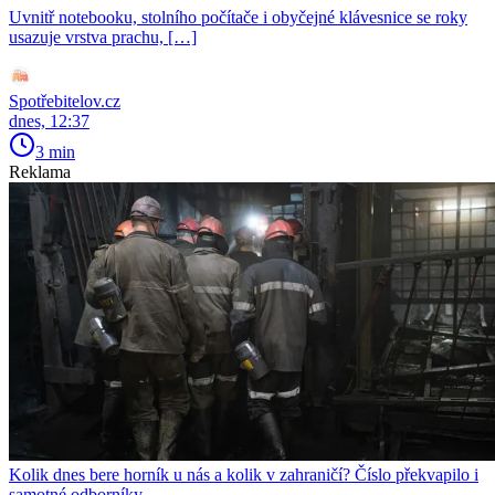
Uvnitř notebooku, stolního počítače i obyčejné klávesnice se roky
usazuje vrstva prachu, […]
Spotřebitelov.cz
dnes, 12:37
3 min
Reklama
Kolik dnes bere horník u nás a kolik v zahraničí? Číslo překvapilo i
samotné odborníky