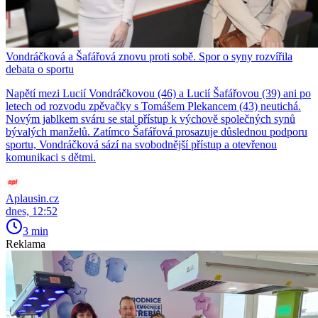
Vondráčková a Šafářová znovu proti sobě. Spor o syny rozvířila
debata o sportu
Napětí mezi Lucií Vondráčkovou (46) a Lucií Šafářovou (39) ani po
letech od rozvodu zpěvačky s Tomášem Plekancem (43) neutichá.
Novým jablkem sváru se stal přístup k výchově společných synů
bývalých manželů. Zatímco Šafářová prosazuje důslednou podporu
sportu, Vondráčková sází na svobodnější přístup a otevřenou
komunikaci s dětmi.
Aplausin.cz
dnes, 12:52
3 min
Reklama