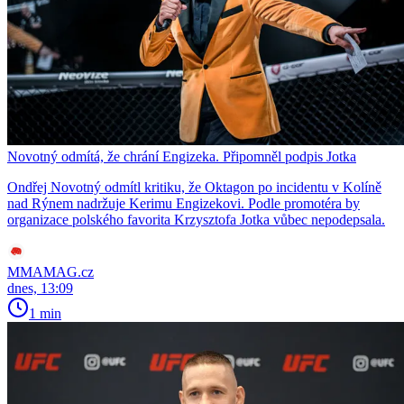
Novotný odmítá, že chrání Engizeka. Připomněl podpis Jotka
Ondřej Novotný odmítl kritiku, že Oktagon po incidentu v Kolíně
nad Rýnem nadržuje Kerimu Engizekovi. Podle promotéra by
organizace polského favorita Krzysztofa Jotka vůbec nepodepsala.
MMAMAG.cz
dnes, 13:09
1 min