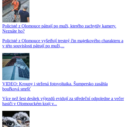
Policisté z Olomouce pátrají po muži, kterého zachytily kamery.
Neznáte ho?
Policisté z Olomouce vyšetřují trestný čin majetkového charakteru a
v této souvislosti pátrají po muži,...
VIDEO: Kroupy i stržená fotovoltaika. Šumpersko zasáhla
bouřková smršť
Více než šest desítek výjezdů evidují za středeční odpoledne a večer
hasiči v Olomouckém kraji v...