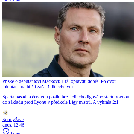
Priske o debutantovi Mackovi: Hrál opravdu dobře. Po dvou
minutách na hřišti začal řídit celý tým
Sparta nasadila čerstvou posilu bez jediného ligového startu rovnou
do základu proti Lyonu v předkole Ligy mistrů. A vyhrála 2:1.
SportyŽivě
dnes, 12:46
3 min