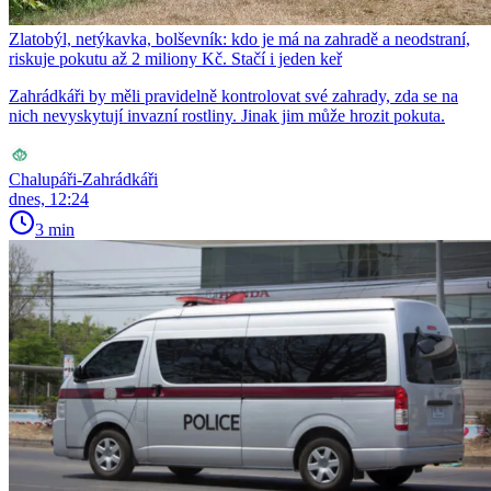
Zlatobýl, netýkavka, bolševník: kdo je má na zahradě a neodstraní,
riskuje pokutu až 2 miliony Kč. Stačí i jeden keř
Zahrádkáři by měli pravidelně kontrolovat své zahrady, zda se na
nich nevyskytují invazní rostliny. Jinak jim může hrozit pokuta.
Chalupáři-Zahrádkáři
dnes, 12:24
3 min