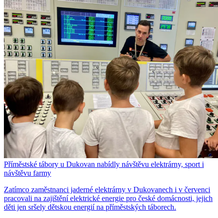
Příměstské tábory u Dukovan nabídly návštěvu elektrárny, sport i
návštěvu farmy
Zatímco zaměstnanci jaderné elektrárny v Dukovanech i v červenci
pracovali na zajištění elektrické energie pro české domácnosti, jejich
děti jen sršely dětskou energií na příměstských táborech.