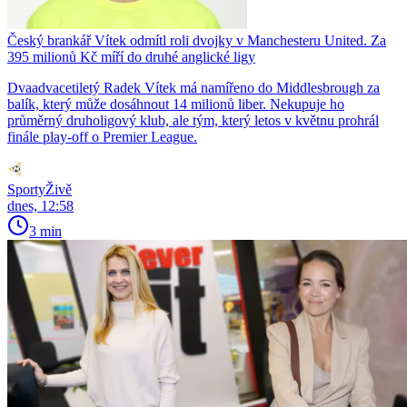
Český brankář Vítek odmítl roli dvojky v Manchesteru United. Za
395 milionů Kč míří do druhé anglické ligy
Dvaadvacetiletý Radek Vítek má namířeno do Middlesbrough za
balík, který může dosáhnout 14 milionů liber. Nekupuje ho
průměrný druholigový klub, ale tým, který letos v květnu prohrál
finále play-off o Premier League.
SportyŽivě
dnes, 12:58
3 min