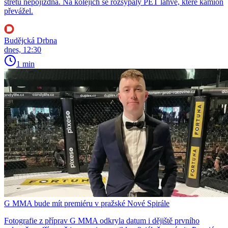
střetu nepojízdná. Na kolejích se rozsypaly PET lahve, které kamion
převážel.
Budějcká Drbna
dnes, 12:30
1 min
G MMA bude mít premiéru v pražské Nové Spirále
Fotografie z příprav G MMA odkryla datum i dějiště prvního