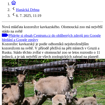
Hanácká Drbna
6. 7. 2025, 11:19
Nová mláďata kozorožce kavkazského. Olomoucká zoo má největší
stádo na světě
Přidejte si obsah Centrum.cz do oblíbených zdrojů pro Google
hledání a Google zprávy
Kozorožec kavkazský je podle odborníků nejohroženějším
kozorožcem na světě. V přírodě přežívá na pěti místech v Gruzii a
Rusku. Stádo těchto zvířat v olomoucké zoo se letos rozrostlo o 11
jedinců, a je tak největší ze všech zoologických zahrad na planetě.