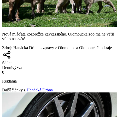
Nová mláďata kozorožce kavkazského. Olomoucká zoo má největší
stádo na světě
Zdroj
:
Hanácká Drbna - zprávy z Olomouce a Olomouckého kraje
Sdílet
Denní
výzva
0
Reklama
Další články z
Hanácká Drbna