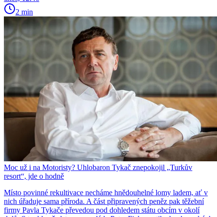
2 min
Moc už i na Motoristy? Uhlobaron Tykač znepokojil „Turkův
resort“, jde o hodně
Místo povinné rekultivace necháme hnědouhelné lomy ladem, ať v
nich úřaduje sama příroda. A část připravených peněz pak těžební
firmy Pavla Tykače převedou pod dohledem státu obcím v okolí