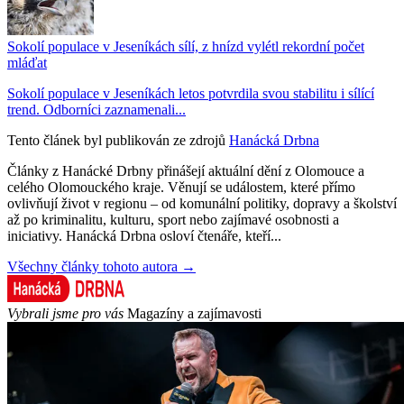
Sokolí populace v Jeseníkách sílí, z hnízd vylétl rekordní počet
mláďat
Sokolí populace v Jeseníkách letos potvrdila svou stabilitu i sílící
trend. Odborníci zaznamenali...
Tento článek byl publikován ze zdrojů
Hanácká Drbna
Články z Hanácké Drbny přinášejí aktuální dění z Olomouce a
celého Olomouckého kraje. Věnují se událostem, které přímo
ovlivňují život v regionu – od komunální politiky, dopravy a školství
až po kriminalitu, kulturu, sport nebo zajímavé osobnosti a
iniciativy. Hanácká Drbna osloví čtenáře, kteří...
Všechny články tohoto autora →
Vybrali jsme pro vás
Magazíny a zajímavosti