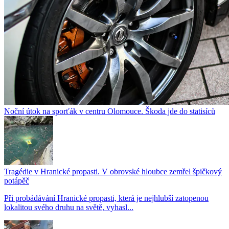
Noční útok na sporťák v centru Olomouce. Škoda jde do statisíců
Tragédie v Hranické propasti. V obrovské hloubce zemřel špičkový
potápěč
Při probádávání Hranické propasti, která je nejhlubší zatopenou
lokalitou svého druhu na světě, vyhasl...