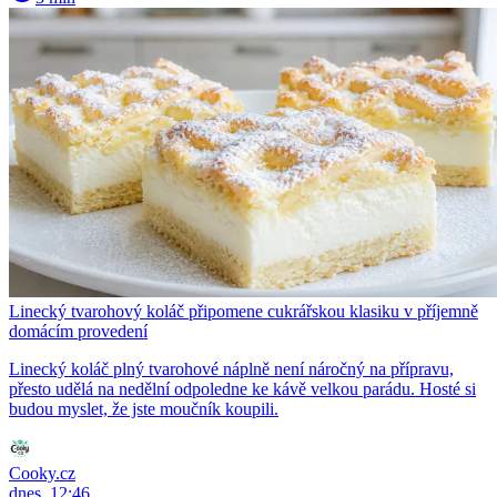
Linecký tvarohový koláč připomene cukrářskou klasiku v příjemně
domácím provedení
Linecký koláč plný tvarohové náplně není náročný na přípravu,
přesto udělá na nedělní odpoledne ke kávě velkou parádu. Hosté si
budou myslet, že jste moučník koupili.
Cooky.cz
dnes, 12:46