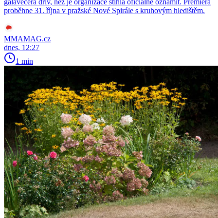
galavečera dřív, než je organizace stihla oficiálně oznámit. Premiéra
proběhne 31. října v pražské Nové Spirále s kruhovým hledištěm.
MMAMAG.cz
dnes, 12:27
1 min