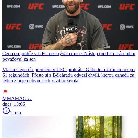
Čepo po prohře v UFC neskrýval emoce. Nástup před 25 tisíci lidmi
považoval za sen
Vlasto Čepo při premiéře v UFC prohrál s Gilbertem Urbinou už po
61 sekundách. Přesto si z Bělehradu odvezl chvíli, kterou označil za
jeden z nejemotivnějších zážitků života.
MMAMAG.cz
dnes, 13:06
1 min