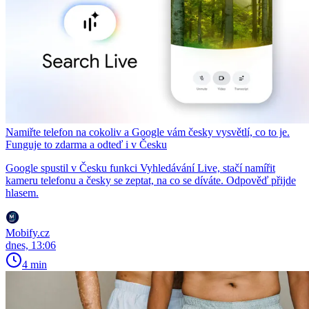
Namiřte telefon na cokoliv a Google vám česky vysvětlí, co to je.
Funguje to zdarma a odteď i v Česku
Google spustil v Česku funkci Vyhledávání Live, stačí namířit
kameru telefonu a česky se zeptat, na co se díváte. Odpověď přijde
hlasem.
Mobify.cz
dnes, 13:06
4 min