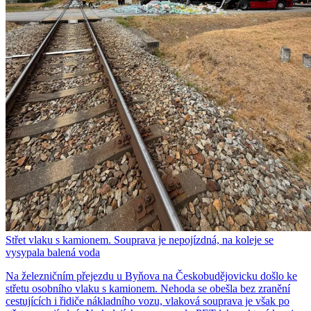
Střet vlaku s kamionem. Souprava je nepojízdná, na koleje se
vysypala balená voda
Na železničním přejezdu u Byňova na Českobudějovicku došlo ke
střetu osobního vlaku s kamionem. Nehoda se obešla bez zranění
cestujících i řidiče nákladního vozu, vlaková souprava je však po