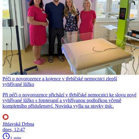
Péči o novorozence a kojence v třebíčské nemocnici zlepší
vyhřívané lůžko
Při péči o novorozence přichází v třebíčské nemocnici ke slovu nové
vyhřívané lůžko s fototerapií a vyhřívanou podložkou včetně
kompletního příslušenství. Novinka vyšla na stovky tisíc.
Jihlavská Drbna
dnes, 12:47
1 min