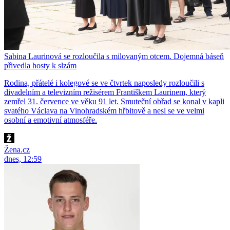
Sabina Laurinová se rozloučila s milovaným otcem. Dojemná báseň
přivedla hosty k slzám
Rodina, přátelé i kolegové se ve čtvrtek naposledy rozloučili s
divadelním a televizním režisérem Františkem Laurinem, který
zemřel 31. července ve věku 91 let. Smuteční obřad se konal v kapli
svatého Václava na Vinohradském hřbitově a nesl se ve velmi
osobní a emotivní atmosféře.
Žena.cz
dnes, 12:59