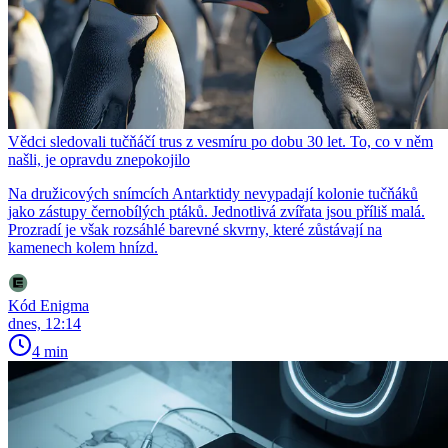
Vědci sledovali tučňáčí trus z vesmíru po dobu 30 let. To, co v něm
našli, je opravdu znepokojilo
Na družicových snímcích Antarktidy nevypadají kolonie tučňáků
jako zástupy černobílých ptáků. Jednotlivá zvířata jsou příliš malá.
Prozradí je však rozsáhlé barevné skvrny, které zůstávají na
kamenech kolem hnízd.
Kód Enigma
dnes, 12:14
4 min