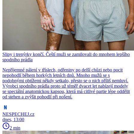
Slipy i trenýrky končí. Čeští muži se zamilovali do mnohem lepšího
spodního prádla
Nepříjemné pálení v tříslech, odřeniny po delší chůzi nebo pocit
nepohodlí během horkých letních dnů. Mnoho mužů se s
podobnými obtížemi někdy setkalo, přesto se o nich příliš nemluví.
Výrobci spodního prádla proto už téměř dvacet let nabízejí modely
se speciální anatomickou kapsou, která má citlivé partie lépe oddělit
od stehen a zvýšit pohodlí při nošení.
NESPECHEJ.cz
dnes, 13:00
2 min