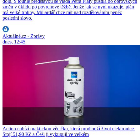
dolů. S touhle představou se vláda Petra Fialy pustila do obrovských
změn v úklidu po povrchové těžbě. Jenže jak se nyní ukazuje, plán
má velké trhliny. Miliardář chce mít nad rozdělováním peněz
poslední slovo.
Aktuálně.cz - Zprávy
dnes, 12:45
Action nabízí praktickou věcičku, která prodlouží život elektronice.
Stojí 51,90 Kč a Češi ji vykupují ve velkém