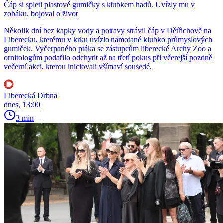
Čáp si spletl plastové gumičky s klubkem hadů. Uvízly mu v
zobáku, bojoval o život
Několik dní bez kapky vody a potravy strávil čáp v Dětřichově na
Liberecku, kterému v krku uvízlo namotané klubko průmyslových
gumiček. Vyčerpaného ptáka se zástupcům liberecké Archy Zoo a
ornitologům podařilo odchytit až na třetí pokus při včerejší pozdně
večerní akci, kterou iniciovali všímaví sousedé.
Liberecká Drbna
dnes, 13:00
3 min