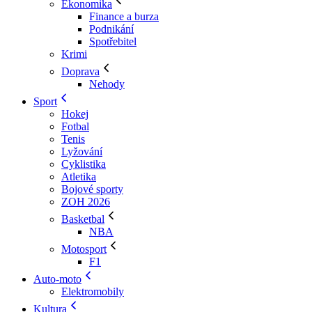
Ekonomika
Finance a burza
Podnikání
Spotřebitel
Krimi
Doprava
Nehody
Sport
Hokej
Fotbal
Tenis
Lyžování
Cyklistika
Atletika
Bojové sporty
ZOH 2026
Basketbal
NBA
Motosport
F1
Auto-moto
Elektromobily
Kultura