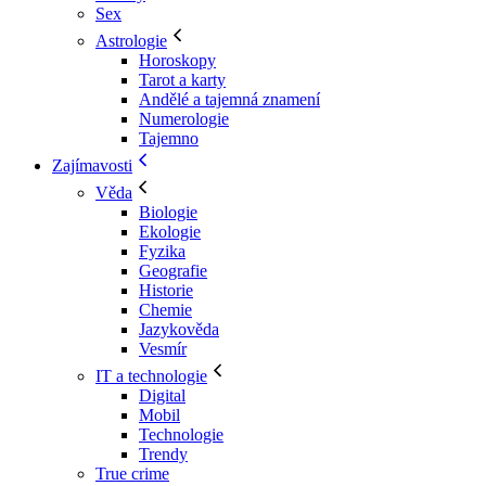
Sex
Astrologie
Horoskopy
Tarot a karty
Andělé a tajemná znamení
Numerologie
Tajemno
Zajímavosti
Věda
Biologie
Ekologie
Fyzika
Geografie
Historie
Chemie
Jazykověda
Vesmír
IT a technologie
Digital
Mobil
Technologie
Trendy
True crime