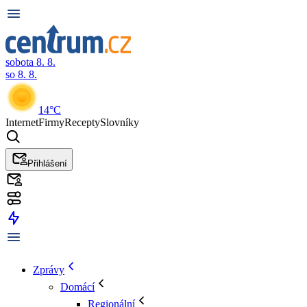
sobota 8. 8.
so 8. 8.
14°C
Internet
Firmy
Recepty
Slovníky
Přihlášení
Zprávy
Domácí
Regionální