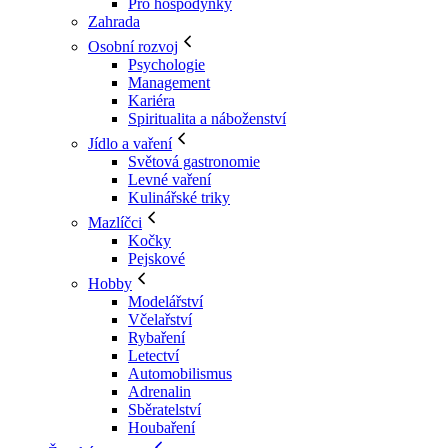
Pro hospodyňky
Zahrada
Osobní rozvoj
Psychologie
Management
Kariéra
Spiritualita a náboženství
Jídlo a vaření
Světová gastronomie
Levné vaření
Kulinářské triky
Mazlíčci
Kočky
Pejskové
Hobby
Modelářství
Včelařství
Rybaření
Letectví
Automobilismus
Adrenalin
Sběratelství
Houbaření