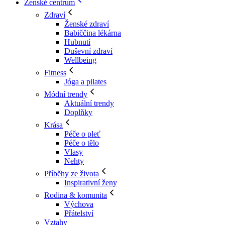
Ženské centrum
Zdraví
Ženské zdraví
Babiččina lékárna
Hubnutí
Duševní zdraví
Wellbeing
Fitness
Jóga a pilates
Módní trendy
Aktuální trendy
Doplňky
Krása
Péče o pleť
Péče o tělo
Vlasy
Nehty
Příběhy ze života
Inspirativní ženy
Rodina & komunita
Výchova
Přátelství
Vztahy