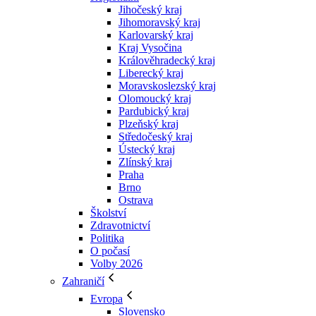
Jihočeský kraj
Jihomoravský kraj
Karlovarský kraj
Kraj Vysočina
Králověhradecký kraj
Liberecký kraj
Moravskoslezský kraj
Olomoucký kraj
Pardubický kraj
Plzeňský kraj
Středočeský kraj
Ústecký kraj
Zlínský kraj
Praha
Brno
Ostrava
Školství
Zdravotnictví
Politika
O počasí
Volby 2026
Zahraničí
Evropa
Slovensko