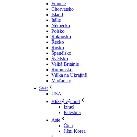
Francie
Chorvatsko
Island
Itálie
Německo
Polsko
Rakousko
Řecko
Rusko
Španělsko
Švédsko
Velká Británie
Rumunsko
Válka na Ukrajině
Maďarsko
Svět
USA
Blízký východ
Izrael
Palestina
Asie
Čína
Jižní Korea