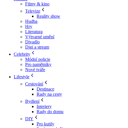
Filmy & kino
Televize
Reality show
Hudba
Hry
Literatura
Výtvarné umění
Divadlo
Digi a stream
Celebrity
Módní policie
Pro pamětníky
Nové tváře
Lifestyle
Cestování
Destinace
Rady na cesty
Bydlení
Interiery
Rady do domu
DIY
Pro kutily