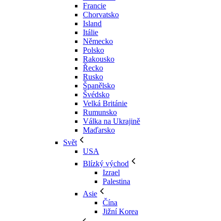
Francie
Chorvatsko
Island
Itálie
Německo
Polsko
Rakousko
Řecko
Rusko
Španělsko
Švédsko
Velká Británie
Rumunsko
Válka na Ukrajině
Maďarsko
Svět
USA
Blízký východ
Izrael
Palestina
Asie
Čína
Jižní Korea