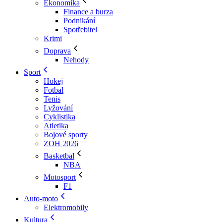
Ekonomika
Finance a burza
Podnikání
Spotřebitel
Krimi
Doprava
Nehody
Sport
Hokej
Fotbal
Tenis
Lyžování
Cyklistika
Atletika
Bojové sporty
ZOH 2026
Basketbal
NBA
Motosport
F1
Auto-moto
Elektromobily
Kultura