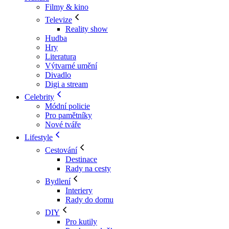
Filmy & kino
Televize
Reality show
Hudba
Hry
Literatura
Výtvarné umění
Divadlo
Digi a stream
Celebrity
Módní policie
Pro pamětníky
Nové tváře
Lifestyle
Cestování
Destinace
Rady na cesty
Bydlení
Interiery
Rady do domu
DIY
Pro kutily