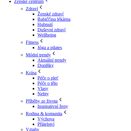
Ženské centrum
Zdraví
Ženské zdraví
Babiččina lékárna
Hubnutí
Duševní zdraví
Wellbeing
Fitness
Jóga a pilates
Módní trendy
Aktuální trendy
Doplňky
Krása
Péče o pleť
Péče o tělo
Vlasy
Nehty
Příběhy ze života
Inspirativní ženy
Rodina & komunita
Výchova
Přátelství
Vztahy