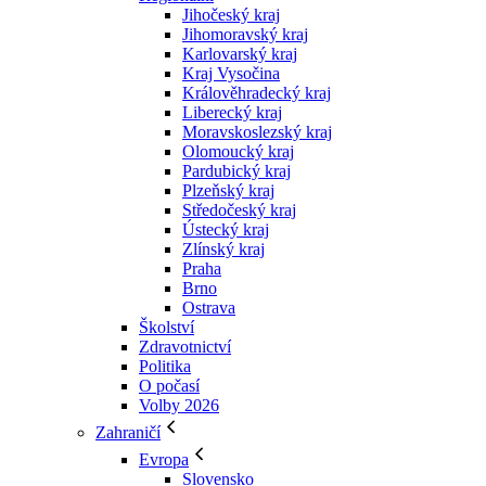
Jihočeský kraj
Jihomoravský kraj
Karlovarský kraj
Kraj Vysočina
Králověhradecký kraj
Liberecký kraj
Moravskoslezský kraj
Olomoucký kraj
Pardubický kraj
Plzeňský kraj
Středočeský kraj
Ústecký kraj
Zlínský kraj
Praha
Brno
Ostrava
Školství
Zdravotnictví
Politika
O počasí
Volby 2026
Zahraničí
Evropa
Slovensko