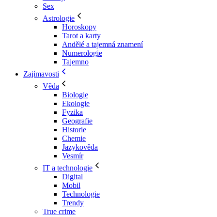
Sex
Astrologie
Horoskopy
Tarot a karty
Andělé a tajemná znamení
Numerologie
Tajemno
Zajímavosti
Věda
Biologie
Ekologie
Fyzika
Geografie
Historie
Chemie
Jazykověda
Vesmír
IT a technologie
Digital
Mobil
Technologie
Trendy
True crime