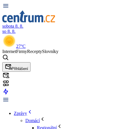
sobota 8. 8.
so 8. 8.
27°C
Internet
Firmy
Recepty
Slovníky
Přihlášení
Zprávy
Domácí
Regionální