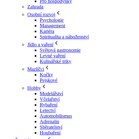
Pro hospodyňky
Zahrada
Osobní rozvoj
Psychologie
Management
Kariéra
Spiritualita a náboženství
Jídlo a vaření
Světová gastronomie
Levné vaření
Kulinářské triky
Mazlíčci
Kočky
Pejskové
Hobby
Modelářství
Včelařství
Rybaření
Letectví
Automobilismus
Adrenalin
Sběratelství
Houbaření