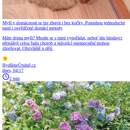
Myší v domácnosti se lze zbavit i bez kočky. Pomohou jednoduché
pasti i osvědčené domácí metody
Máte doma myši? Musíte se s nimi vypořádat, neboť tito hlodavci
přenášejí celou řadu chorob a stávající onemocnění mohou
zhoršovat. Obzvláště u dětí.
BydlímeÚtulně.cz
dnes, 04:17
2 min