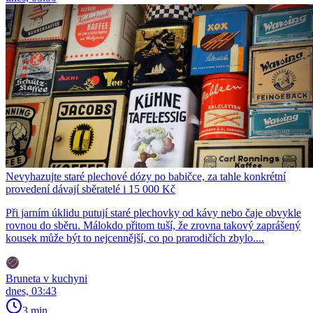
Nevyhazujte staré plechové dózy po babičce, za tahle konkrétní
provedení dávají sběratelé i 15 000 Kč
Při jarním úklidu putují staré plechovky od kávy nebo čaje obvykle
rovnou do sběru. Málokdo přitom tuší, že zrovna takový zaprášený
kousek může být to nejcennější, co po prarodičích zbylo....
Bruneta v kuchyni
dnes, 03:43
3 min