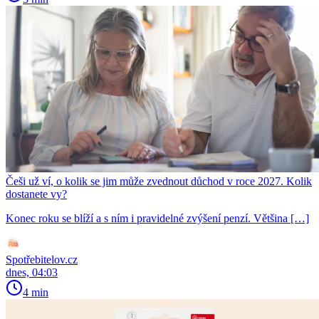
Češi už ví, o kolik se jim může zvednout důchod v roce 2027. Kolik
dostanete vy?
Konec roku se blíží a s ním i pravidelné zvýšení penzí. Většina […]
Spotřebitelov.cz
dnes, 04:03
4 min