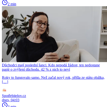
2 min
Důchodci mají poslední šanci. Kdo nepodá žádost, ten nedostane
papír o zvýšení důchodu. 42 % z nich to neví
Roky to fungovalo samo. Než začal nový rok, přišla ze státu obálka,
[…]
Spotřebitelov.cz
dnes, 04:03
3 min