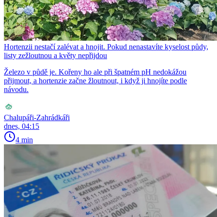
Hortenzii nestačí zalévat a hnojit. Pokud nenastavíte kyselost půdy,
listy zežloutnou a květy nepřijdou
Železo v půdě je. Kořeny ho ale při špatném pH nedokážou
přijmout, a hortenzie začne žloutnout, i když ji hnojíte podle
návodu.
Chalupáři-Zahrádkáři
dnes, 04:15
4 min