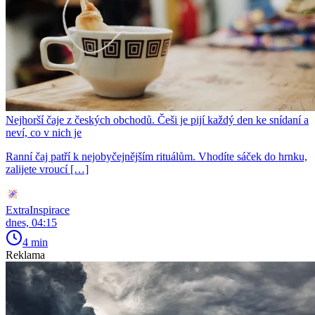
Nejhorší čaje z českých obchodů. Češi je pijí každý den ke snídaní a
neví, co v nich je
Ranní čaj patří k nejobyčejnějším rituálům. Vhodíte sáček do hrnku,
zalijete vroucí […]
ExtraInspirace
dnes, 04:15
4 min
Reklama