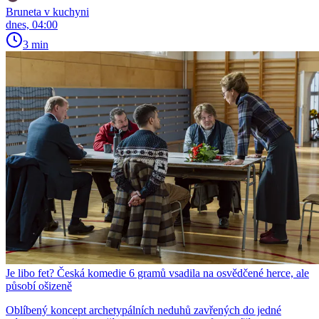
Bruneta v kuchyni
dnes, 04:00
3 min
Je libo fet? Česká komedie 6 gramů vsadila na osvědčené herce, ale
působí ošizeně
Oblíbený koncept archetypálních neduhů zavřených do jedné