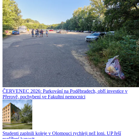
ČERVENEC 2026: Parkování na Poděbradech, obří investice v
Přerově, pochybení ve Fakultní nemocnici
Studenti zaplnili koleje v Olomouci rychleji než loni. UP řeší
rozšíření kapacit