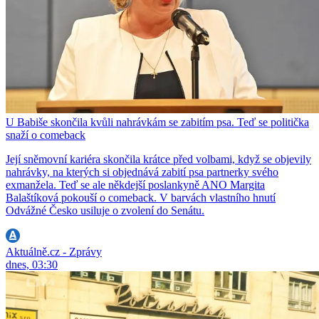
U Babiše skončila kvůli nahrávkám se zabitím psa. Teď se politička
snaží o comeback
Její sněmovní kariéra skončila krátce před volbami, když se objevily
nahrávky, na kterých si objednává zabití psa partnerky svého
exmanžela. Teď se ale někdejší poslankyně ANO Margita
Balaštíková pokouší o comeback. V barvách vlastního hnutí
Odvážné Česko usiluje o zvolení do Senátu.
Aktuálně.cz - Zprávy
dnes, 03:30