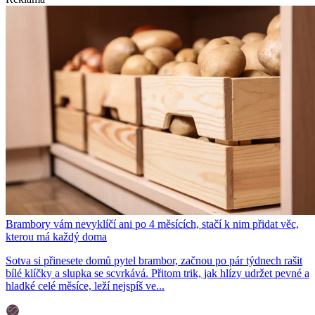
Brambory vám nevyklíčí ani po 4 měsících, stačí k nim přidat věc,
kterou má každý doma
Sotva si přinesete domů pytel brambor, začnou po pár týdnech rašit
bílé klíčky a slupka se scvrkává. Přitom trik, jak hlízy udržet pevné a
hladké celé měsíce, leží nejspíš ve...