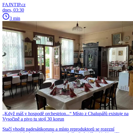
FAJNTIP.cz
dnes, 03:30
3 min
„Když máš v hospodě orchestrion...“ Místo z Chalupářů existuje na
Vysočině a pivo tu stojí 30 korun
Stačí vhodit padesátikorunu a místo reproduktorů se rozezní