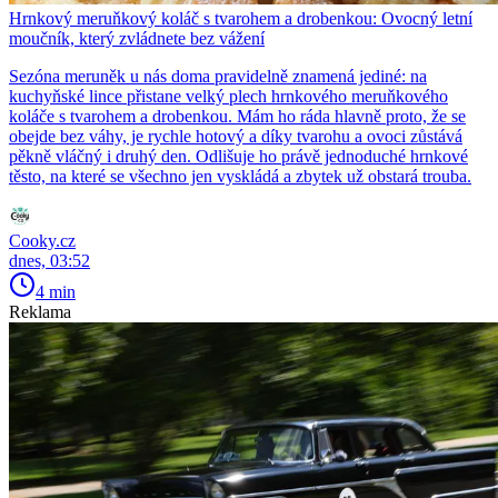
Hrnkový meruňkový koláč s tvarohem a drobenkou: Ovocný letní
moučník, který zvládnete bez vážení
Sezóna meruněk u nás doma pravidelně znamená jediné: na
kuchyňské lince přistane velký plech hrnkového meruňkového
koláče s tvarohem a drobenkou. Mám ho ráda hlavně proto, že se
obejde bez váhy, je rychle hotový a díky tvarohu a ovoci zůstává
pěkně vláčný i druhý den. Odlišuje ho právě jednoduché hrnkové
těsto, na které se všechno jen vyskládá a zbytek už obstará trouba.
Cooky.cz
dnes, 03:52
4 min
Reklama