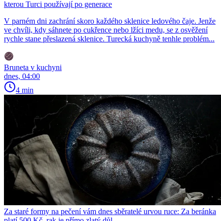
kterou Turci používají po generace
V parném dni zachrání skoro každého sklenice ledového čaje. Jenže
ve chvíli, kdy sáhnete po cukřence nebo lžíci medu, se z osvěžení
rychle stane přeslazená sklenice. Turecká kuchyně tenhle problém...
Bruneta v kuchyni
dnes, 04:00
4 min
Za staré formy na pečení vám dnes sběratelé urvou ruce: Za beránka
platí 500 Kč, rak je přímo zlatý důl