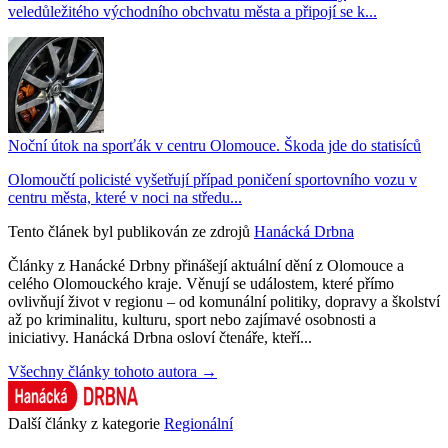
veledůležitého východního obchvatu města a připojí se k...
Noční útok na sporťák v centru Olomouce. Škoda jde do statisíců
Olomoučtí policisté vyšetřují případ poničení sportovního vozu v
centru města, které v noci na středu...
Tento článek byl publikován ze zdrojů
Hanácká Drbna
Články z Hanácké Drbny přinášejí aktuální dění z Olomouce a
celého Olomouckého kraje. Věnují se událostem, které přímo
ovlivňují život v regionu – od komunální politiky, dopravy a školství
až po kriminalitu, kulturu, sport nebo zajímavé osobnosti a
iniciativy. Hanácká Drbna osloví čtenáře, kteří...
Všechny články tohoto autora →
Další články z kategorie
Regionální