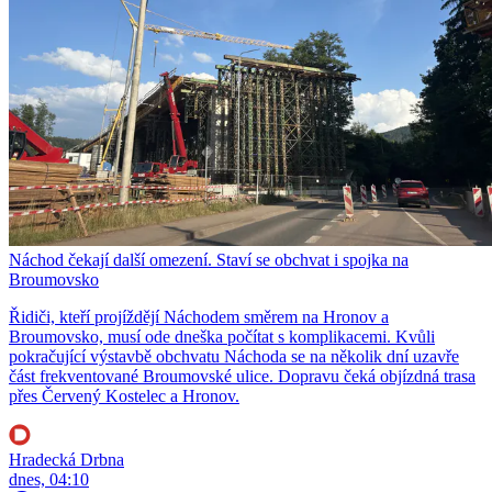
Náchod čekají další omezení. Staví se obchvat i spojka na
Broumovsko
Řidiči, kteří projíždějí Náchodem směrem na Hronov a
Broumovsko, musí ode dneška počítat s komplikacemi. Kvůli
pokračující výstavbě obchvatu Náchoda se na několik dní uzavře
část frekventované Broumovské ulice. Dopravu čeká objízdná trasa
přes Červený Kostelec a Hronov.
Hradecká Drbna
dnes, 04:10