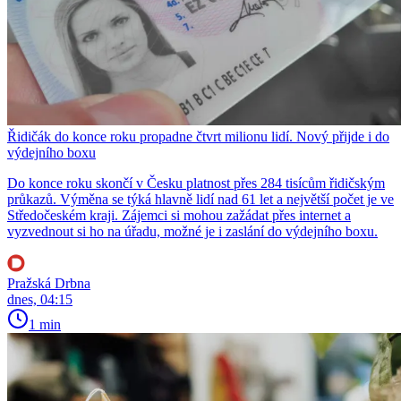
Řidičák do konce roku propadne čtvrt milionu lidí. Nový přijde i do
výdejního boxu
Do konce roku skončí v Česku platnost přes 284 tisícům řidičským
průkazů. Výměna se týká hlavně lidí nad 61 let a největší počet je ve
Středočeském kraji. Zájemci si mohou zažádat přes internet a
vyzvednout si ho na úřadu, možné je i zaslání do výdejního boxu.
Pražská Drbna
dnes, 04:15
1 min