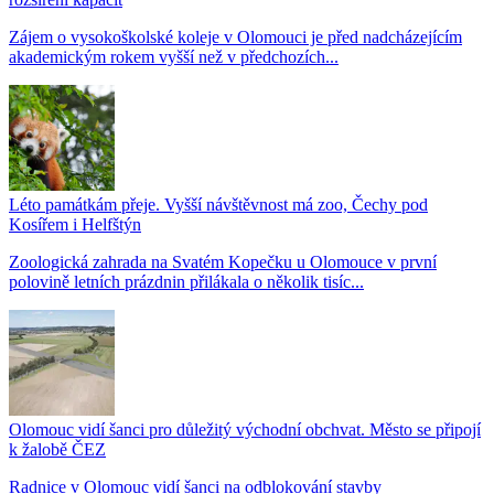
Zájem o vysokoškolské koleje v Olomouci je před nadcházejícím
akademickým rokem vyšší než v předchozích...
Léto památkám přeje. Vyšší návštěvnost má zoo, Čechy pod
Kosířem i Helfštýn
Zoologická zahrada na Svatém Kopečku u Olomouce v první
polovině letních prázdnin přilákala o několik tisíc...
Olomouc vidí šanci pro důležitý východní obchvat. Město se připojí
k žalobě ČEZ
Radnice v Olomouc vidí šanci na odblokování stavby