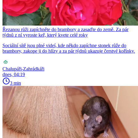
Řezanou růži zapíchněte do brambory a zasaďte do země. Za pár
týdnů z ní vyroste keř, který kvete celé roky
Sociální sítě jsou plné videí, kde někdo zapíchne stonek růže do
brambory, zakope ji do hlízy a za pár týdnů ukazuje čerstvé kořínky.
Chalupáři-Zahrádkáři
dnes, 04:19
3 min