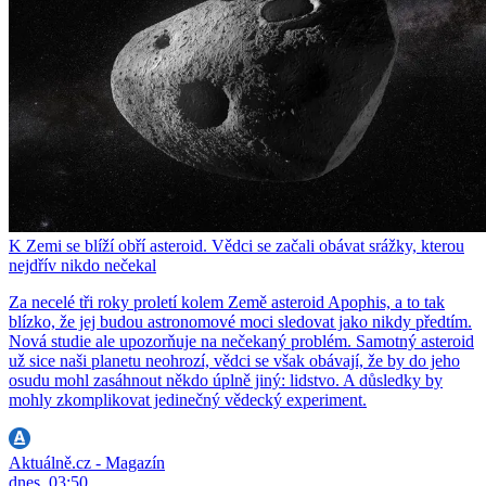
K Zemi se blíží obří asteroid. Vědci se začali obávat srážky, kterou
nejdřív nikdo nečekal
Za necelé tři roky proletí kolem Země asteroid Apophis, a to tak
blízko, že jej budou astronomové moci sledovat jako nikdy předtím.
Nová studie ale upozorňuje na nečekaný problém. Samotný asteroid
už sice naši planetu neohrozí, vědci se však obávají, že by do jeho
osudu mohl zasáhnout někdo úplně jiný: lidstvo. A důsledky by
mohly zkomplikovat jedinečný vědecký experiment.
Aktuálně.cz - Magazín
dnes, 03:50