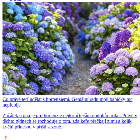
Co právě teď udělat s hortenziemi. Geniální radu mojí babičky nic
nepřebije
Začátek srpna je pro hortenzie nejkritičtějším obdobím roku. Právě v
těchto týdnech se rozhoduje o tom, zda keře přečkají zimu a kolik
květů přinesou v příští sezóně.