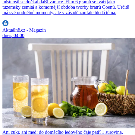
místnosti se dočkal další variace. Film 6 gramů se tváří jako
tuzemsky zemitá a komornější obdoba tvorby bratrů Coenů. Určitě
má své podnětné momenty, ale v zásadě zoufale hledá téma.
Aktuálně.cz - Magazín
dnes, 04:00
Ani cukr, ani med: do domácího ledového čaje patří 1 surovina,