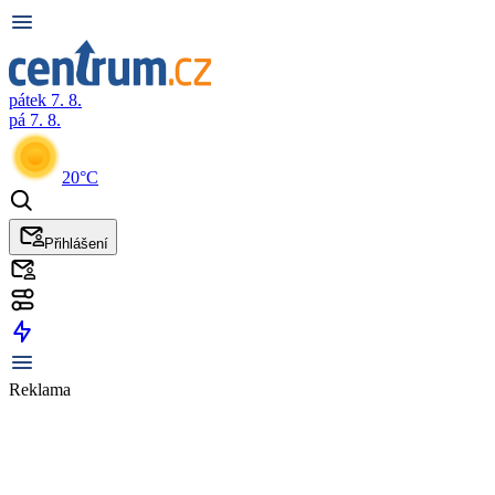
pátek 7. 8.
pá 7. 8.
20°C
Přihlášení
Reklama