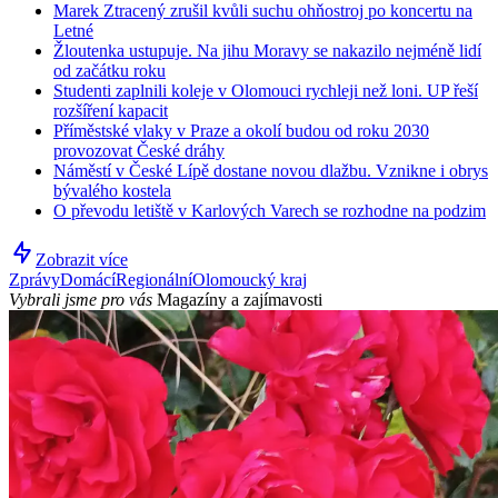
Marek Ztracený zrušil kvůli suchu ohňostroj po koncertu na
Letné
Žloutenka ustupuje. Na jihu Moravy se nakazilo nejméně lidí
od začátku roku
Studenti zaplnili koleje v Olomouci rychleji než loni. UP řeší
rozšíření kapacit
Příměstské vlaky v Praze a okolí budou od roku 2030
provozovat České dráhy
Náměstí v České Lípě dostane novou dlažbu. Vznikne i obrys
bývalého kostela
O převodu letiště v Karlových Varech se rozhodne na podzim
Zobrazit více
Zprávy
Domácí
Regionální
Olomoucký kraj
Vybrali jsme pro vás
Magazíny a zajímavosti