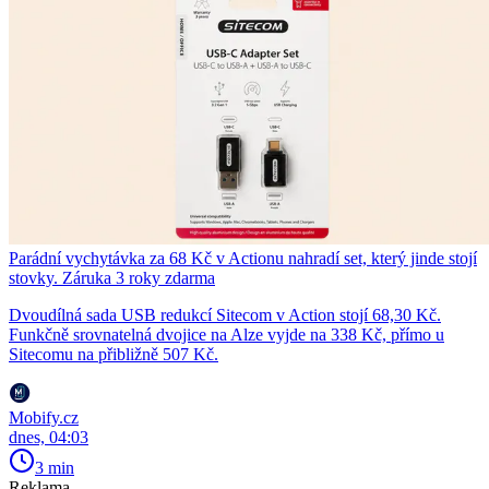
Parádní vychytávka za 68 Kč v Actionu nahradí set, který jinde stojí
stovky. Záruka 3 roky zdarma
Dvoudílná sada USB redukcí Sitecom v Action stojí 68,30 Kč.
Funkčně srovnatelná dvojice na Alze vyjde na 338 Kč, přímo u
Sitecomu na přibližně 507 Kč.
Mobify.cz
dnes, 04:03
3 min
Reklama