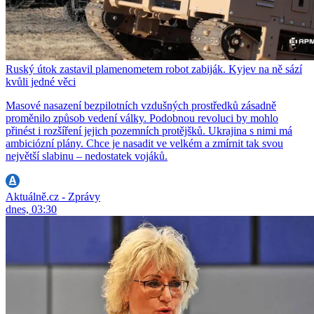
Ruský útok zastavil plamenometem robot zabiják. Kyjev na ně sází
kvůli jedné věci
Masové nasazení bezpilotních vzdušných prostředků zásadně
proměnilo způsob vedení války. Podobnou revoluci by mohlo
přinést i rozšíření jejich pozemních protějšků. Ukrajina s nimi má
ambiciózní plány. Chce je nasadit ve velkém a zmírnit tak svou
největší slabinu – nedostatek vojáků.
Aktuálně.cz - Zprávy
dnes, 03:30