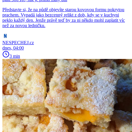
Představte si, že na půdě objevíte starou kovovou formu pokrytou
prachem. Vypadá jako bezcenný relikt z dob, kdy se v kuchyni
peklo každý den. Jenže právě teď by za ni někdo mohl zaplatit víc
než za novou ledničku.
NESPECHEJ.cz
dnes, 04:00
3 min