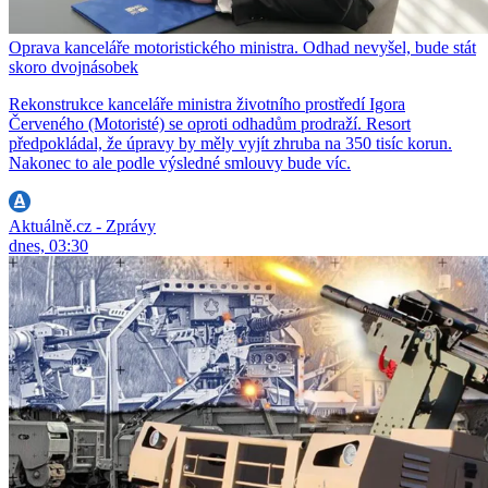
Oprava kanceláře motoristického ministra. Odhad nevyšel, bude stát
skoro dvojnásobek
Rekonstrukce kanceláře ministra životního prostředí Igora
Červeného (Motoristé) se oproti odhadům prodraží. Resort
předpokládal, že úpravy by měly vyjít zhruba na 350 tisíc korun.
Nakonec to ale podle výsledné smlouvy bude víc.
Aktuálně.cz - Zprávy
dnes, 03:30