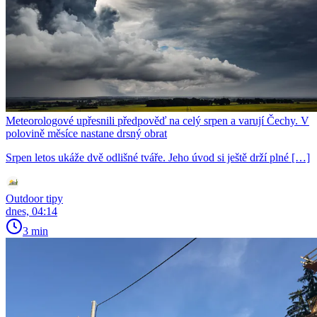
Meteorologové upřesnili předpověď na celý srpen a varují Čechy. V
polovině měsíce nastane drsný obrat
Srpen letos ukáže dvě odlišné tváře. Jeho úvod si ještě drží plné […]
Outdoor tipy
dnes, 04:14
3 min