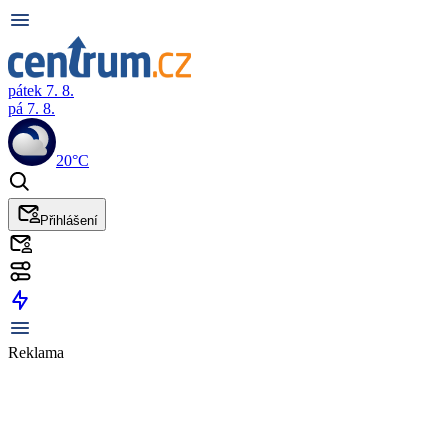
pátek 7. 8.
pá 7. 8.
20°C
Přihlášení
Reklama