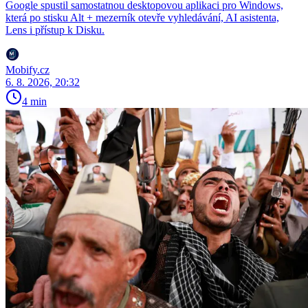
Google spustil samostatnou desktopovou aplikaci pro Windows,
která po stisku Alt + mezerník otevře vyhledávání, AI asistenta,
Lens i přístup k Disku.
Mobify.cz
6. 8. 2026, 20:32
4 min