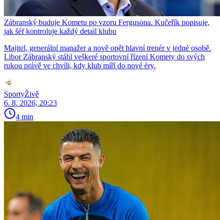
Zábranský buduje Kometu po vzoru Fergusona. Kučeřík popisuje,
jak šéf kontroluje každý detail klubu
Majitel, generální manažer a nově opět hlavní trenér v jedné osobě.
Libor Zábranský stáhl veškeré sportovní řízení Komety do svých
rukou právě ve chvíli, kdy klub míří do nové éry.
SportyŽivě
6. 8. 2026, 20:23
4 min