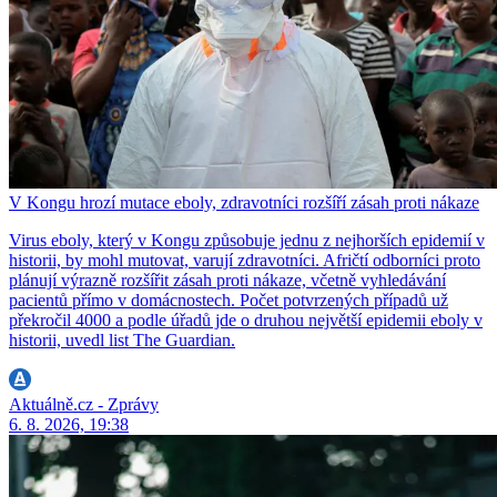
V Kongu hrozí mutace eboly, zdravotníci rozšíří zásah proti nákaze
Virus eboly, který v Kongu způsobuje jednu z nejhorších epidemií v
historii, by mohl mutovat, varují zdravotníci. Afričtí odborníci proto
plánují výrazně rozšířit zásah proti nákaze, včetně vyhledávání
pacientů přímo v domácnostech. Počet potvrzených případů už
překročil 4000 a podle úřadů jde o druhou největší epidemii eboly v
historii, uvedl list The Guardian.
Aktuálně.cz - Zprávy
6. 8. 2026, 19:38