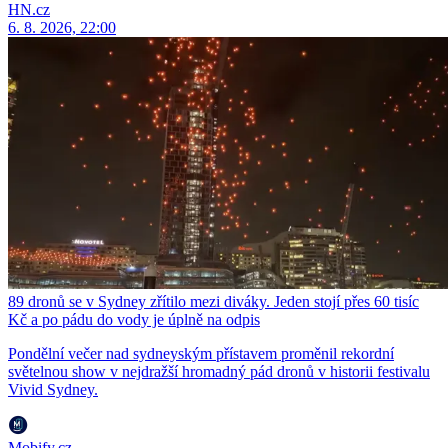
HN.cz
6. 8. 2026, 22:00
89 dronů se v Sydney zřítilo mezi diváky. Jeden stojí přes 60 tisíc
Kč a po pádu do vody je úplně na odpis
Pondělní večer nad sydneyským přístavem proměnil rekordní
světelnou show v nejdražší hromadný pád dronů v historii festivalu
Vivid Sydney.
Mobify.cz