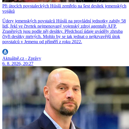
Při útocích povstaleckých Húsíů zemřelo na šest desítek jemenských
vojáků
Údery jemenských povstalců Húsíů na provládní jednotky zabily 58
lidí, řekl ve čtvrtek nejmenovaný vojenský zdroj agentuře AFP.
Zraněných jsou podle něj desítky. Předchozí údaje uváděly zhruba
čtyři desítky mrtvých. Mohlo by se tak jednat o nejkrvavější útok
povstalců v Jemenu od příměří z roku 2022.
Aktuálně.cz - Zprávy
6. 8. 2026, 20:27