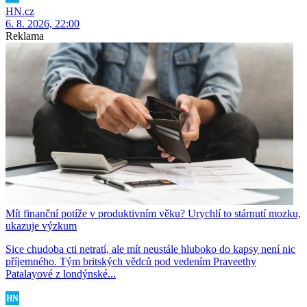
HN.cz
6. 8. 2026, 22:00
Reklama
Mít finanční potíže v produktivním věku? Urychlí to stárnutí mozku,
ukazuje výzkum
Sice chudoba cti netratí, ale mít neustále hluboko do kapsy není nic
příjemného. Tým britských vědců pod vedením Praveethy
Patalayové z londýnské...