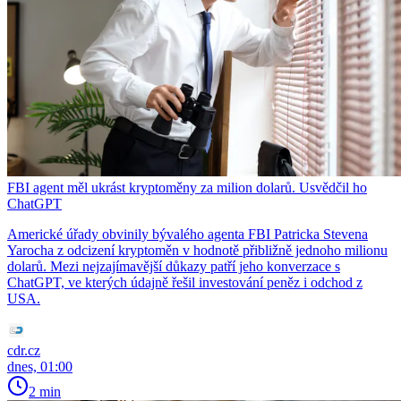
FBI agent měl ukrást kryptoměny za milion dolarů. Usvědčil ho
ChatGPT
Americké úřady obvinily bývalého agenta FBI Patricka Stevena
Yarocha z odcizení kryptoměn v hodnotě přibližně jednoho milionu
dolarů. Mezi nejzajímavější důkazy patří jeho konverzace s
ChatGPT, ve kterých údajně řešil investování peněz i odchod z
USA.
cdr.cz
dnes, 01:00
2 min