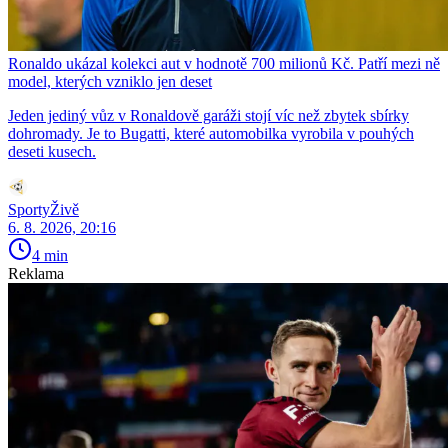
Ronaldo ukázal kolekci aut v hodnotě 700 milionů Kč. Patří mezi ně
model, kterých vzniklo jen deset
Jeden jediný vůz v Ronaldově garáži stojí víc než zbytek sbírky
dohromady. Je to Bugatti, které automobilka vyrobila v pouhých
deseti kusech.
SportyŽivě
6. 8. 2026, 20:16
4 min
Reklama