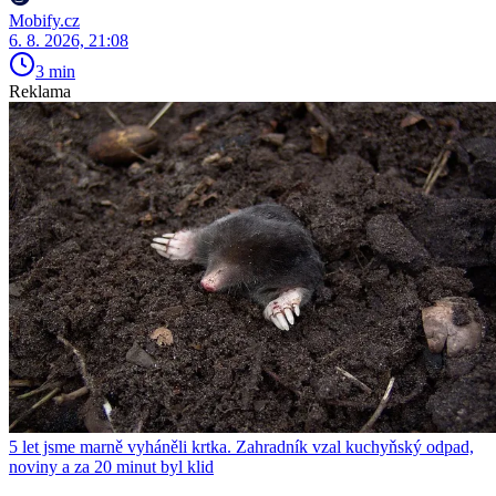
Mobify.cz
6. 8. 2026, 21:08
3 min
Reklama
5 let jsme marně vyháněli krtka. Zahradník vzal kuchyňský odpad,
noviny a za 20 minut byl klid