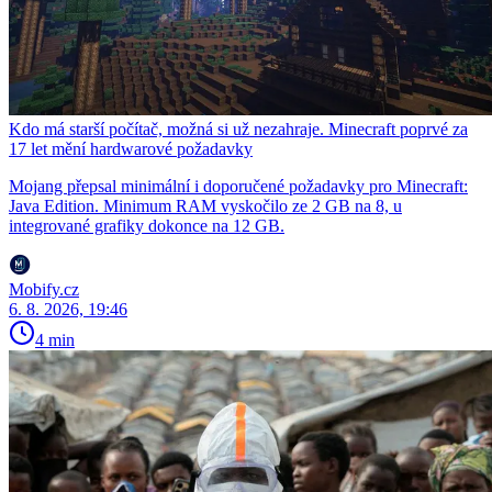
Kdo má starší počítač, možná si už nezahraje. Minecraft poprvé za
17 let mění hardwarové požadavky
Mojang přepsal minimální i doporučené požadavky pro Minecraft:
Java Edition. Minimum RAM vyskočilo ze 2 GB na 8, u
integrované grafiky dokonce na 12 GB.
Mobify.cz
6. 8. 2026, 19:46
4 min