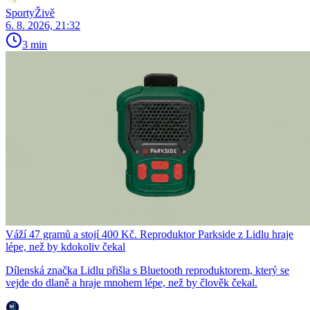
SportyŽivě
6. 8. 2026, 21:32
3 min
Váží 47 gramů a stojí 400 Kč. Reproduktor Parkside z Lidlu hraje
lépe, než by kdokoliv čekal
Dílenská značka Lidlu přišla s Bluetooth reproduktorem, který se
vejde do dlaně a hraje mnohem lépe, než by člověk čekal.