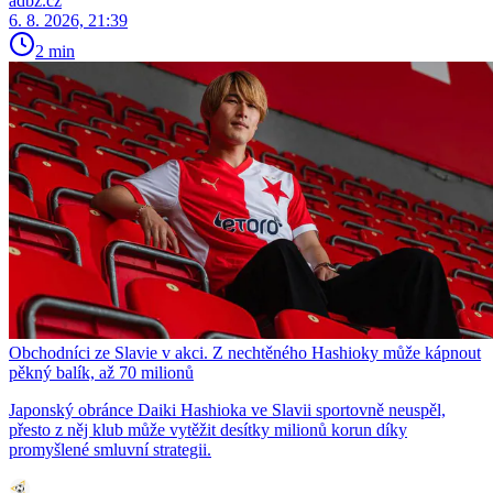
adbz.cz
6. 8. 2026, 21:39
2 min
Obchodníci ze Slavie v akci. Z nechtěného Hashioky může kápnout
pěkný balík, až 70 milionů
Japonský obránce Daiki Hashioka ve Slavii sportovně neuspěl,
přesto z něj klub může vytěžit desítky milionů korun díky
promyšlené smluvní strategii.