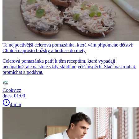
Ta nejpoctivější celerová pomazánka, která vám připomene dětství:
Chutná naprosto božsky a hodí se do diety
Celerová pomazánka patří k těm receptům, které vypadají
nenápadně, ale na stole vždy sklidí největší úspěch. Stačí nastrouhat,
promíchat a podávat.
Cooky.cz
dnes, 01:09
4 min