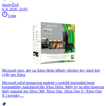
SportyŽivě
6. 8. 2026, 22:05
3 min
Microsoft chce, aby na Xbox Helix běhaly všechny hry, které kdy
vyšly pro Xbox
Microsoft začal prosazovat strategii v podobě maximální herní
kompatibility nadcházejícího Xbox Helix. Měly by na něm fungovat
tituly napsané pro Xbox 360, Xbox One, Xbox One S / Xbox One
X i novinky…