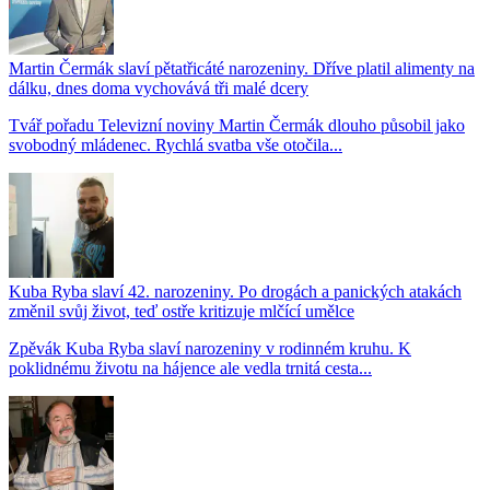
Martin Čermák slaví pětatřicáté narozeniny. Dříve platil alimenty na
dálku, dnes doma vychovává tři malé dcery
Tvář pořadu Televizní noviny Martin Čermák dlouho působil jako
svobodný mládenec. Rychlá svatba vše otočila...
Kuba Ryba slaví 42. narozeniny. Po drogách a panických atakách
změnil svůj život, teď ostře kritizuje mlčící umělce
Zpěvák Kuba Ryba slaví narozeniny v rodinném kruhu. K
poklidnému životu na hájence ale vedla trnitá cesta...