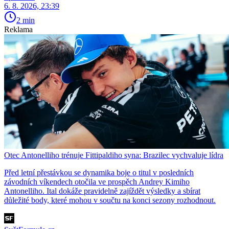
6. 8. 2026, 23:39
2 min
Reklama
Otec Antonelliho trénuje Fittipaldiho syna: Brazilec vychvaluje lídra
Před letní přestávkou se dynamika boje o titul v posledních
závodních víkendech otočila ve prospěch Andrey Kimiho
Antonelliho. Ital dokáže pravidelně zajíždět výsledky a sbírat
důležité body, které mohou v součtu na konci sezony rozhodnout.