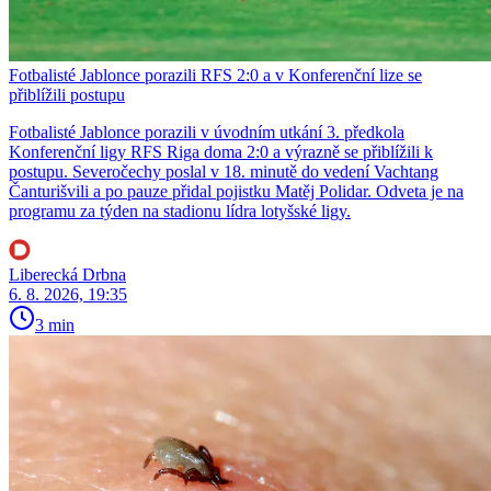
Fotbalisté Jablonce porazili RFS 2:0 a v Konferenční lize se
přiblížili postupu
Fotbalisté Jablonce porazili v úvodním utkání 3. předkola
Konferenční ligy RFS Riga doma 2:0 a výrazně se přiblížili k
postupu. Severočechy poslal v 18. minutě do vedení Vachtang
Čanturišvili a po pauze přidal pojistku Matěj Polidar. Odveta je na
programu za týden na stadionu lídra lotyšské ligy.
Liberecká Drbna
6. 8. 2026, 19:35
3 min