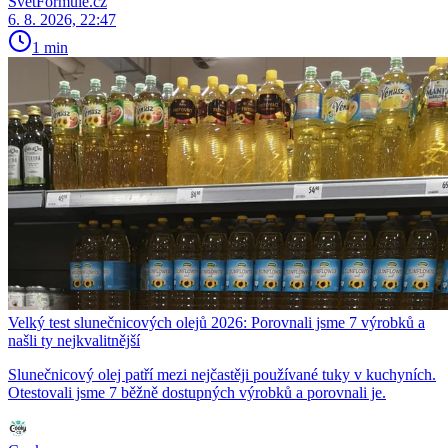
SvětFormule.cz
6. 8. 2026, 22:47
1 min
Velký test slunečnicových olejů 2026: Porovnali jsme 7 výrobků a
našli ty nejkvalitnější
Slunečnicový olej patří mezi nejčastěji používané tuky v kuchyních.
Otestovali jsme 7 běžně dostupných výrobků a porovnali je.