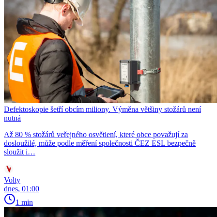
Defektoskopie šetří obcím miliony. Výměna většiny stožárů není
nutná
Až 80 % stožárů veřejného osvětlení, které obce považují za
dosloužilé, může podle měření společnosti ČEZ ESL bezpečně
sloužit i…
Volty
dnes, 01:00
1 min