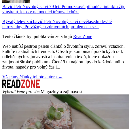
Bavič Petr Novotný slaví 79 let. Po mozkové příhodě a infarktu žije
v ústraní, letos v nemocnici trénoval chůzi
Bývalý televizní bavič Petr Novotný slaví devětasedmdesáté
narozeniny. Po vážných zdravotních problémech se...
Tento článek byl publikován ze zdrojů
ReadZone
Web nabízí pestrou paletu článků o životním stylu, zdraví, vztazích,
kultuře i aktuálních trendech. Obsah je kombinací praktických rad,
odlehčených zajímavostí a inspirativních textů, které dokážou
zaujmout široké publikum. Čtenáři tu najdou tipy do každodenního
života, nápady pro volný čas i...
Všechny články tohoto autora →
Vybrali jsme pro vás
Magazíny a zajímavosti