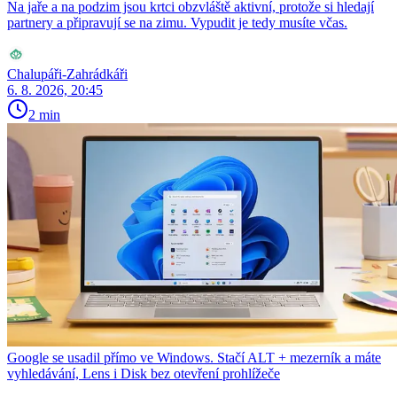
Na jaře a na podzim jsou krtci obzvláště aktivní, protože si hledají
partnery a připravují se na zimu. Vypudit je tedy musíte včas.
Chalupáři-Zahrádkáři
6. 8. 2026, 20:45
2 min
Google se usadil přímo ve Windows. Stačí ALT + mezerník a máte
vyhledávání, Lens i Disk bez otevření prohlížeče