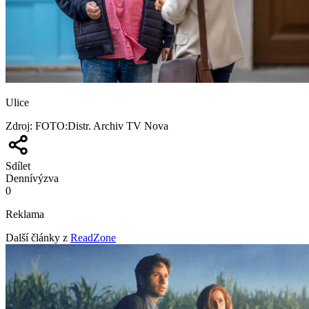
Ulice
Zdroj
:
FOTO:Distr. Archiv TV Nova
Sdílet
Denní
výzva
0
Reklama
Další články z
ReadZone