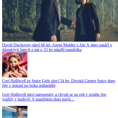
David Duchovny slaví 66 let. Agent Mulder z Akt X dnes natáčí v
dámských šatech a má o 33 let mladší manželku
Geri Halliwell ze Spice Girls slaví 54 let. Divoká Ginger Spice dnes
žije v ústraní po boku miliardáře
Geri Halliwell slaví narozeniny a chystá se na roli v seriálu Jen
vraždy v budově. S manželem dnes navíc...