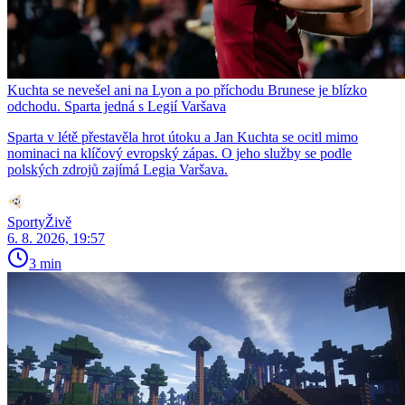
Kuchta se nevešel ani na Lyon a po příchodu Brunese je blízko
odchodu. Sparta jedná s Legií Varšava
Sparta v létě přestavěla hrot útoku a Jan Kuchta se ocitl mimo
nominaci na klíčový evropský zápas. O jeho služby se podle
polských zdrojů zajímá Legia Varšava.
SportyŽivě
6. 8. 2026, 19:57
3 min