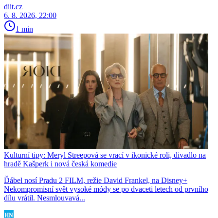
diit.cz
6. 8. 2026, 22:00
1 min
Kulturní tipy: Meryl Streepová se vrací v ikonické roli, divadlo na
hradě Kašperk i nová česká komedie
Ďábel nosí Pradu 2 FILM, režie David Frankel, na Disney+
Nekompromisní svět vysoké módy se po dvaceti letech od prvního
dílu vrátil. Nesmlouvavá...