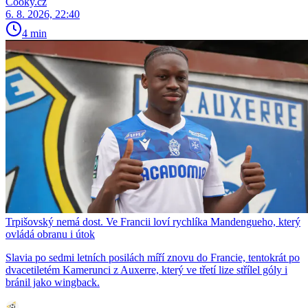
Cooky.cz
6. 8. 2026, 22:40
4 min
Trpišovský nemá dost. Ve Francii loví rychlíka Mandengueho, který
ovládá obranu i útok
Slavia po sedmi letních posilách míří znovu do Francie, tentokrát po
dvacetiletém Kamerunci z Auxerre, který ve třetí lize střílel góly i
bránil jako wingback.