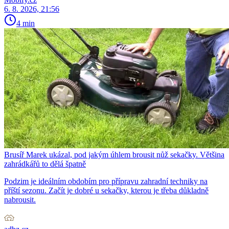
6. 8. 2026, 21:56
4 min
Brusíř Marek ukázal, pod jakým úhlem brousit nůž sekačky. Většina
zahrádkářů to dělá špatně
Podzim je ideálním obdobím pro přípravu zahradní techniky na
příští sezonu. Začít je dobré u sekačky, kterou je třeba důkladně
nabrousit.