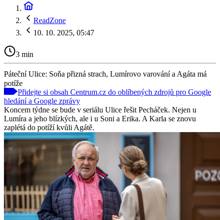
ReadZone
10. 10. 2025, 05:47
3 min
Páteční Ulice: Soňa přizná strach, Lumírovo varování a Agáta má
potíže
Přidejte si obsah Centrum.cz do oblíbených zdrojů pro Google
hledání a Google zprávy
Koncem týdne se bude v seriálu Ulice řešit Pecháček. Nejen u
Lumíra a jeho blízkých, ale i u Soni a Erika. A Karla se znovu
zaplétá do potíží kvůli Agátě.