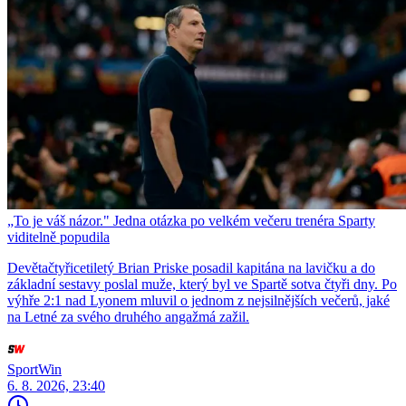
„To je váš názor." Jedna otázka po velkém večeru trenéra Sparty
viditelně popudila
Devětačtyřicetiletý Brian Priske posadil kapitána na lavičku a do
základní sestavy poslal muže, který byl ve Spartě sotva čtyři dny. Po
výhře 2:1 nad Lyonem mluvil o jednom z nejsilnějších večerů, jaké
na Letné za svého druhého angažmá zažil.
SportWin
6. 8. 2026, 23:40