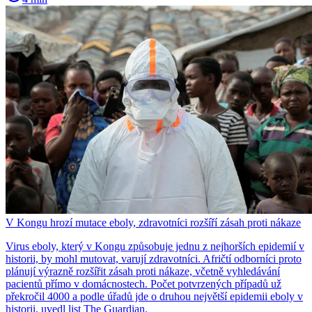
V Kongu hrozí mutace eboly, zdravotníci rozšíří zásah proti nákaze
Virus eboly, který v Kongu způsobuje jednu z nejhorších epidemií v
historii, by mohl mutovat, varují zdravotníci. Afričtí odborníci proto
plánují výrazně rozšířit zásah proti nákaze, včetně vyhledávání
pacientů přímo v domácnostech. Počet potvrzených případů už
překročil 4000 a podle úřadů jde o druhou největší epidemii eboly v
historii, uvedl list The Guardian.