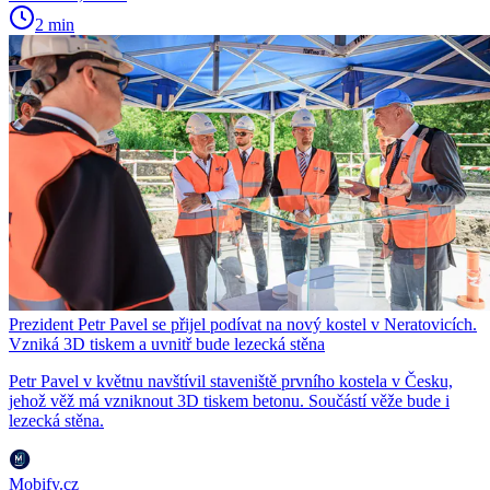
2 min
Prezident Petr Pavel se přijel podívat na nový kostel v Neratovicích.
Vzniká 3D tiskem a uvnitř bude lezecká stěna
Petr Pavel v květnu navštívil staveniště prvního kostela v Česku,
jehož věž má vzniknout 3D tiskem betonu. Součástí věže bude i
lezecká stěna.
Mobify.cz