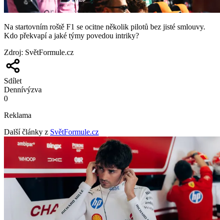
Na startovním roště F1 se ocitne několik pilotů bez jisté smlouvy.
Kdo překvapí a jaké týmy povedou intriky?
Zdroj
:
SvětFormule.cz
Sdílet
Denní
výzva
0
Reklama
Další články z
SvětFormule.cz