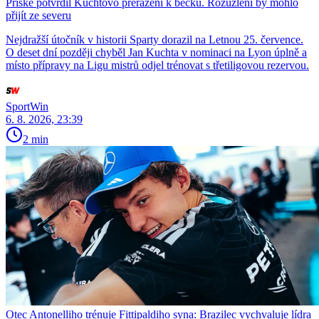
Priske potvrdil Kuchtovo přeřazení k béčku. Rozuzlení by mohlo
přijít ze severu
Nejdražší útočník v historii Sparty dorazil na Letnou 25. července.
O deset dní později chyběl Jan Kuchta v nominaci na Lyon úplně a
místo přípravy na Ligu mistrů odjel trénovat s třetiligovou rezervou.
SportWin
6. 8. 2026, 23:39
2 min
Otec Antonelliho trénuje Fittipaldiho syna: Brazilec vychvaluje lídra