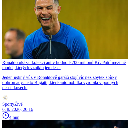
Ronaldo ukázal kolekci aut v hodnotě 700 milionů Kč. Patří mezi ně
model, kterých vzniklo jen deset
Jeden jediný vůz v Ronaldově garáži stojí víc než zbytek sbírky
dohromady. Je to Bugatti, které automobilka vyrobila v pouhých
deseti kusech.
SportyŽivě
6. 8. 2026, 20:16
4 min