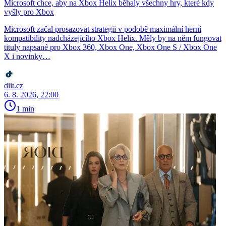
Microsoft chce, aby na Xbox Helix běhaly všechny hry, které kdy
vyšly pro Xbox
Microsoft začal prosazovat strategii v podobě maximální herní
kompatibility nadcházejícího Xbox Helix. Měly by na něm fungovat
tituly napsané pro Xbox 360, Xbox One, Xbox One S / Xbox One
X i novinky…
diit.cz
6. 8. 2026, 22:00
1 min