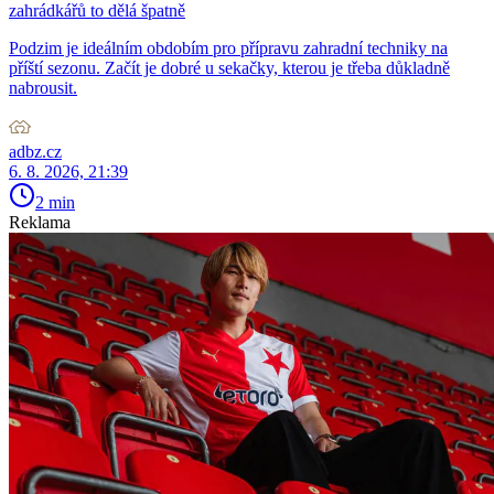
zahrádkářů to dělá špatně
Podzim je ideálním obdobím pro přípravu zahradní techniky na
příští sezonu. Začít je dobré u sekačky, kterou je třeba důkladně
nabrousit.
adbz.cz
6. 8. 2026, 21:39
2 min
Reklama