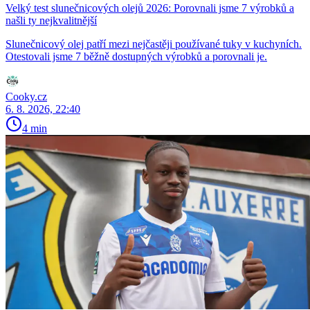
Velký test slunečnicových olejů 2026: Porovnali jsme 7 výrobků a
našli ty nejkvalitnější
Slunečnicový olej patří mezi nejčastěji používané tuky v kuchyních.
Otestovali jsme 7 běžně dostupných výrobků a porovnali je.
Cooky.cz
6. 8. 2026, 22:40
4 min