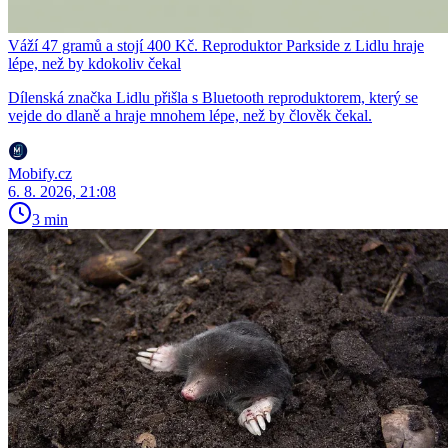
Váží 47 gramů a stojí 400 Kč. Reproduktor Parkside z Lidlu hraje
lépe, než by kdokoliv čekal
Dílenská značka Lidlu přišla s Bluetooth reproduktorem, který se
vejde do dlaně a hraje mnohem lépe, než by člověk čekal.
Mobify.cz
6. 8. 2026, 21:08
3 min