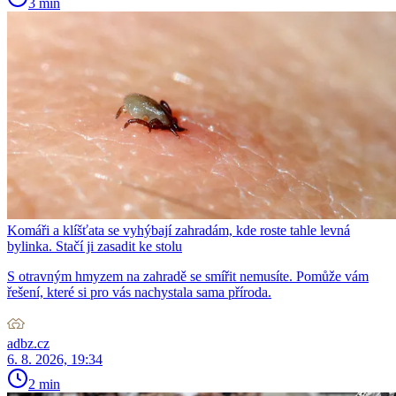
3 min
Komáři a klíšťata se vyhýbají zahradám, kde roste tahle levná
bylinka. Stačí ji zasadit ke stolu
S otravným hmyzem na zahradě se smířit nemusíte. Pomůže vám
řešení, které si pro vás nachystala sama příroda.
adbz.cz
6. 8. 2026, 19:34
2 min