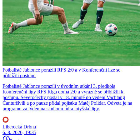
Fotbalisté Jablonce porazili RFS 2:0 a v Konferenční lize se
přiblížili postupu
Fotbalisté Jablonce porazili v úvodním utkání 3. předkola
Konferenční ligy RFS Riga doma 2:0 a výrazně se přiblížili k
postupu. Severočechy poslal v 18. minutě do vedení Vachtang
Čanturišvili a po pauze přidal pojistku Matěj Polidar. Odveta je na
programu za týden na stadionu lídra lotyšské ligy.
Liberecká Drbna
6. 8. 2026, 19:35