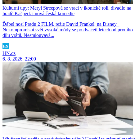
Kulturní tipy: Meryl Streepová se vrací v ikonické roli, divadlo na
hradě Kašperk i nová česká komedie
Ďábel nosí Pradu 2 FILM, režie David Frankel, na Disney+
Nekompromisní svět vysoké módy se po dvaceti letech od prvního
dílu vrátil. Nesmlouvavá...
HN.cz
6. 8. 2026, 22:00