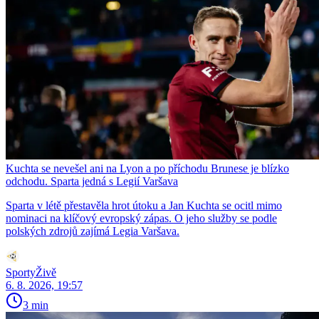
Kuchta se nevešel ani na Lyon a po příchodu Brunese je blízko
odchodu. Sparta jedná s Legií Varšava
Sparta v létě přestavěla hrot útoku a Jan Kuchta se ocitl mimo
nominaci na klíčový evropský zápas. O jeho služby se podle
polských zdrojů zajímá Legia Varšava.
SportyŽivě
6. 8. 2026, 19:57
3 min