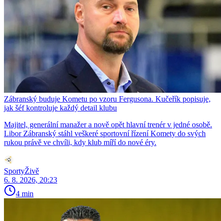
Zábranský buduje Kometu po vzoru Fergusona. Kučeřík popisuje,
jak šéf kontroluje každý detail klubu
Majitel, generální manažer a nově opět hlavní trenér v jedné osobě.
Libor Zábranský stáhl veškeré sportovní řízení Komety do svých
rukou právě ve chvíli, kdy klub míří do nové éry.
SportyŽivě
6. 8. 2026, 20:23
4 min