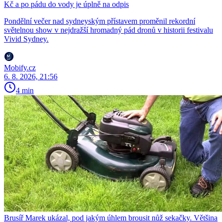
Kč a po pádu do vody je úplně na odpis
Pondělní večer nad sydneyským přístavem proměnil rekordní
světelnou show v nejdražší hromadný pád dronů v historii festivalu
Vivid Sydney.
Mobify.cz
6. 8. 2026, 21:56
4 min
Brusíř Marek ukázal, pod jakým úhlem brousit nůž sekačky. Většina