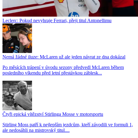
Leclerc: Pokud nevyhraje Ferrari, přeji titul Antonellimu
Nemá žádné iluze: McLaren už ale jeden návrat ze dna dokázal
Po měsících trápení v úvodu sezony předvedl McLaren během
posledního víkendu před letní přestávkou záblesk...
Čtyři epická vítězství Stirlinga Mosse v motorsportu
Stirling Moss patří k nejlepším jezdcům, kteří závodili ve formuli 1,
ale nedosáhli na mistrovský titul....