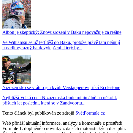
Albon je skeptický: Znovuzrození v Baku nepovažuje za reálne
Ve Williamsu se už teď těší do Baku, protože právě tam plánují
nasadit výrazný balík vylepšení, který by...
Nizozemsko se vrátilo jen kvůli Verstappenovi, říká Ecclestone
Nejbližší Velká cena Nizozemska bude minimálně na několik
příštích let poslední, která se v Zandvoortu...
Tento článek byl publikován ze zdrojů
SvětFormule.cz
Web přináší aktuální informace, analýzy a komentáře z prostředí
Formule 1, doplněné o novinky z dalších motoristických disciplín.