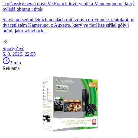
Trpišovský nemá dost. Ve Francii loví rychlíka Mandengueho, který
ovládá obranu i útok
Slavia po sedmi letních posilách míří znovu do Francie, tentokrát po
dvacetiletém Kamerunci z Auxerre, který ve třetí lize střílel góly i
bránil jako wingback.
SportyŽivě
6. 8. 2026, 22:05
3 min
Reklama