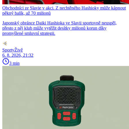
Obchodníci ze Slavie v akci. Z nechtěného Hashioky může kápnout
pěkný balík, až 70 milionů
Japonský obránce Daiki Hashioka ve Slavii sportovně neuspěl,
přesto z něj klub může vytěžit desítky milionů korun díky
promyšlené smluvní strategii.
SportyŽivě
6. 8. 2026, 21:32
3 min