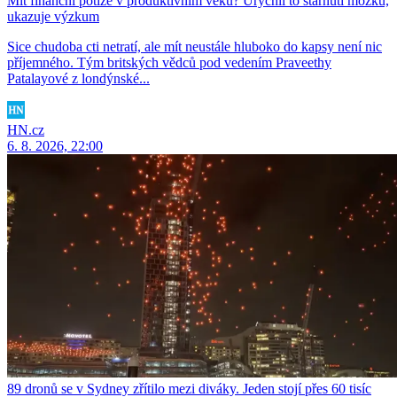
Mít finanční potíže v produktivním věku? Urychlí to stárnutí mozku,
ukazuje výzkum
Sice chudoba cti netratí, ale mít neustále hluboko do kapsy není nic
příjemného. Tým britských vědců pod vedením Praveethy
Patalayové z londýnské...
HN.cz
6. 8. 2026, 22:00
89 dronů se v Sydney zřítilo mezi diváky. Jeden stojí přes 60 tisíc