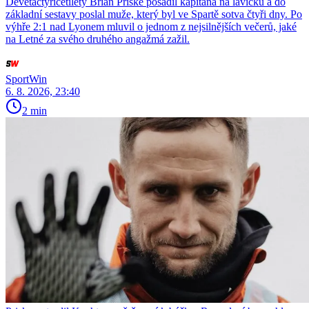
Devětačtyřicetiletý Brian Priske posadil kapitána na lavičku a do
základní sestavy poslal muže, který byl ve Spartě sotva čtyři dny. Po
výhře 2:1 nad Lyonem mluvil o jednom z nejsilnějších večerů, jaké
na Letné za svého druhého angažmá zažil.
SportWin
6. 8. 2026, 23:40
2 min