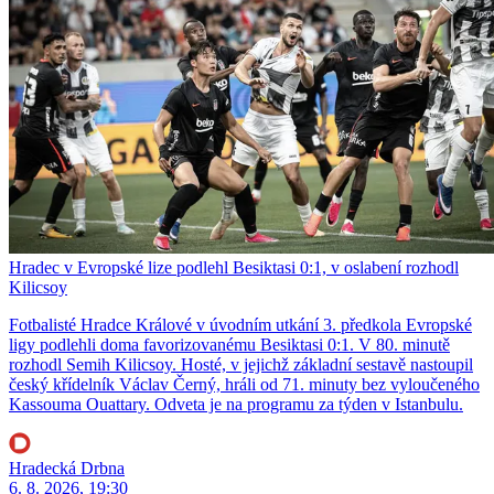
Hradec v Evropské lize podlehl Besiktasi 0:1, v oslabení rozhodl
Kilicsoy
Fotbalisté Hradce Králové v úvodním utkání 3. předkola Evropské
ligy podlehli doma favorizovanému Besiktasi 0:1. V 80. minutě
rozhodl Semih Kilicsoy. Hosté, v jejichž základní sestavě nastoupil
český křídelník Václav Černý, hráli od 71. minuty bez vyloučeného
Kassouma Ouattary. Odveta je na programu za týden v Istanbulu.
Hradecká Drbna
6. 8. 2026, 19:30