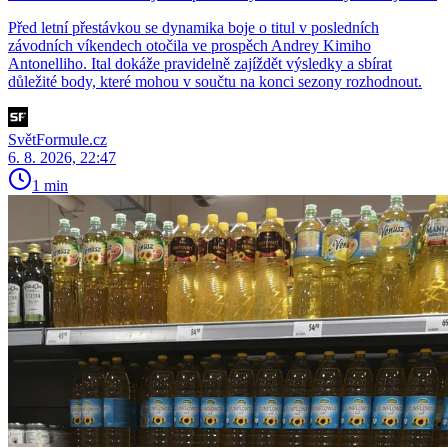
Před letní přestávkou se dynamika boje o titul v posledních
závodních víkendech otočila ve prospěch Andrey Kimiho
Antonelliho. Ital dokáže pravidelně zajíždět výsledky a sbírat
důležité body, které mohou v součtu na konci sezony rozhodnout.
SvětFormule.cz
6. 8. 2026, 22:47
1 min