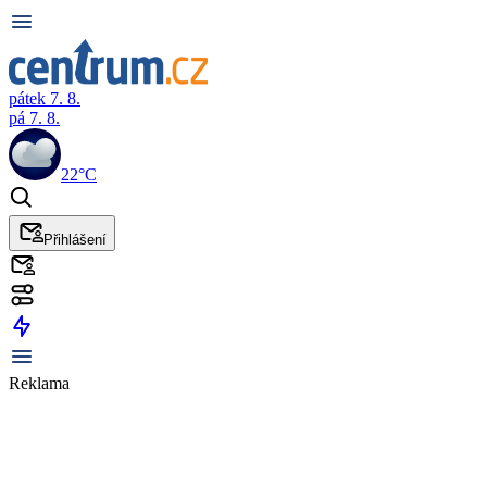
pátek 7. 8.
pá 7. 8.
22°C
Přihlášení
Reklama