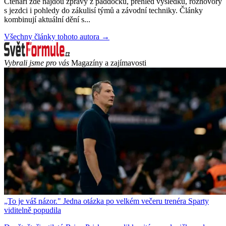
Čtenáři zde najdou zprávy z paddocku, přehled výsledků, rozhovory
s jezdci i pohledy do zákulisí týmů a závodní techniky. Články
kombinují aktuální dění s...
Všechny články tohoto autora →
Vybrali jsme pro vás
Magazíny a zajímavosti
„To je váš názor." Jedna otázka po velkém večeru trenéra Sparty
viditelně popudila