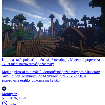
Kdo má starší počítač, možná si už nezahraje. Minecraft poprvé za
17 let mění hardwarové požadavky
Mojang přepsal minimální i doporučené požadavky pro Minecraft:
Java Edition. Minimum RAM vyskočilo ze 2 GB na 8, u
integrované grafiky dokonce na 12 GB.
Mobify.cz
6. 8. 2026, 19:46
4 min