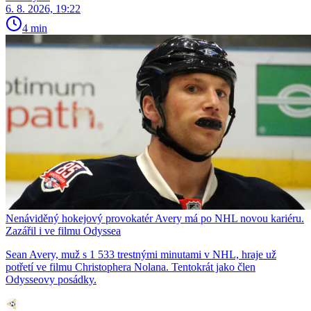
6. 8. 2026, 19:22
4 min
Nenáviděný hokejový provokatér Avery má po NHL novou kariéru.
Zazářil i ve filmu Odyssea
Sean Avery, muž s 1 533 trestnými minutami v NHL, hraje už
potřetí ve filmu Christophera Nolana. Tentokrát jako člen
Odysseovy posádky.