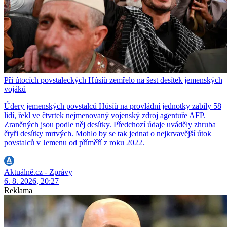
Při útocích povstaleckých Húsíů zemřelo na šest desítek jemenských
vojáků
Údery jemenských povstalců Húsíů na provládní jednotky zabily 58
lidí, řekl ve čtvrtek nejmenovaný vojenský zdroj agentuře AFP.
Zraněných jsou podle něj desítky. Předchozí údaje uváděly zhruba
čtyři desítky mrtvých. Mohlo by se tak jednat o nejkrvavější útok
povstalců v Jemenu od příměří z roku 2022.
Aktuálně.cz - Zprávy
6. 8. 2026, 20:27
Reklama