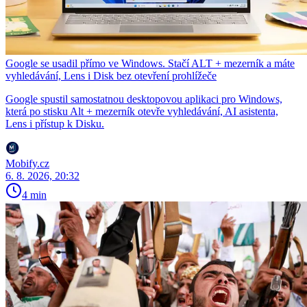
Google se usadil přímo ve Windows. Stačí ALT + mezerník a máte
vyhledávání, Lens i Disk bez otevření prohlížeče
Google spustil samostatnou desktopovou aplikaci pro Windows,
která po stisku Alt + mezerník otevře vyhledávání, AI asistenta,
Lens i přístup k Disku.
Mobify.cz
6. 8. 2026, 20:32
4 min