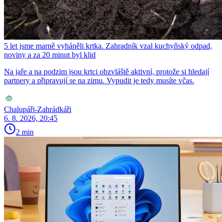
5 let jsme marně vyháněli krtka. Zahradník vzal kuchyňský odpad,
noviny a za 20 minut byl klid
Na jaře a na podzim jsou krtci obzvláště aktivní, protože si hledají
partnery a připravují se na zimu. Vypudit je tedy musíte včas.
Chalupáři-Zahrádkáři
6. 8. 2026, 20:45
2 min