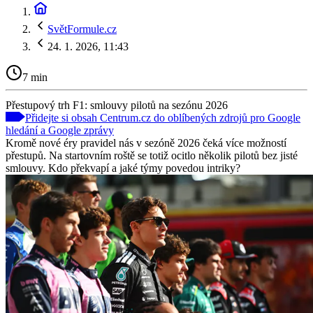
SvětFormule.cz
24. 1. 2026, 11:43
7 min
Přestupový trh F1: smlouvy pilotů na sezónu 2026
Přidejte si obsah Centrum.cz do oblíbených zdrojů pro Google
hledání a Google zprávy
Kromě nové éry pravidel nás v sezóně 2026 čeká více možností
přestupů. Na startovním roště se totiž ocitlo několik pilotů bez jisté
smlouvy. Kdo překvapí a jaké týmy povedou intriky?