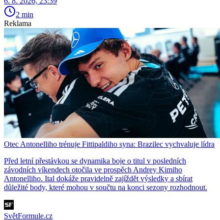
6. 8. 2026, 23:39
2 min
Reklama
Otec Antonelliho trénuje Fittipaldiho syna: Brazilec vychvaluje lídra
Před letní přestávkou se dynamika boje o titul v posledních
závodních víkendech otočila ve prospěch Andrey Kimiho
Antonelliho. Ital dokáže pravidelně zajíždět výsledky a sbírat
důležité body, které mohou v součtu na konci sezony rozhodnout.
SvětFormule.cz