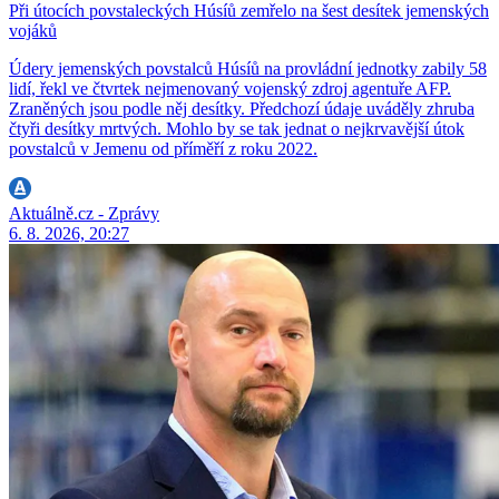
Při útocích povstaleckých Húsíů zemřelo na šest desítek jemenských
vojáků
Údery jemenských povstalců Húsíů na provládní jednotky zabily 58
lidí, řekl ve čtvrtek nejmenovaný vojenský zdroj agentuře AFP.
Zraněných jsou podle něj desítky. Předchozí údaje uváděly zhruba
čtyři desítky mrtvých. Mohlo by se tak jednat o nejkrvavější útok
povstalců v Jemenu od příměří z roku 2022.
Aktuálně.cz - Zprávy
6. 8. 2026, 20:27