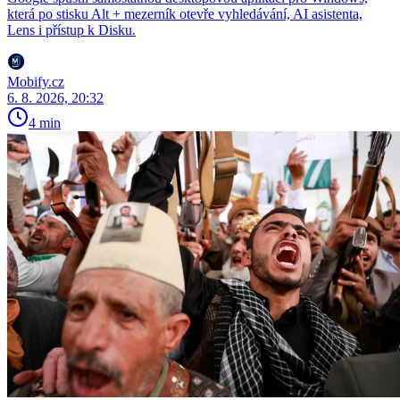
která po stisku Alt + mezerník otevře vyhledávání, AI asistenta,
Lens i přístup k Disku.
Mobify.cz
6. 8. 2026, 20:32
4 min