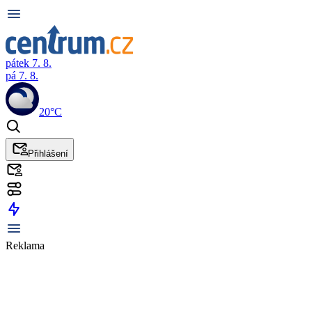
pátek 7. 8.
pá 7. 8.
20°C
Přihlášení
Reklama