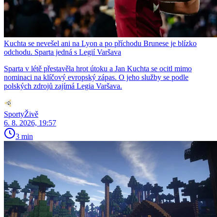
Kuchta se nevešel ani na Lyon a po příchodu Brunese je blízko
odchodu. Sparta jedná s Legií Varšava
Sparta v létě přestavěla hrot útoku a Jan Kuchta se ocitl mimo
nominaci na klíčový evropský zápas. O jeho služby se podle
polských zdrojů zajímá Legia Varšava.
SportyŽivě
6. 8. 2026, 19:57
3 min