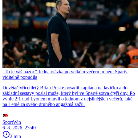
„To je váš názor." Jedna otázka po velkém večeru trenéra Sparty
viditelně popudila
Devětačtyřicetiletý Brian Priske posadil kapitána na lavičku a do
základní sestavy poslal muže, který byl ve Spartě sotva čtyři dny. Po
výhře 2:1 nad Lyonem mluvil o jednom z nejsilnějších večerů, jaké
na Letné za svého druhého angažmá zažil.
SportWin
6. 8. 2026, 23:40
2 min