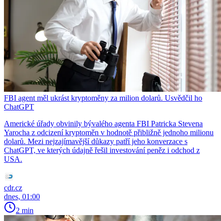
FBI agent měl ukrást kryptoměny za milion dolarů. Usvědčil ho
ChatGPT
Americké úřady obvinily bývalého agenta FBI Patricka Stevena
Yarocha z odcizení kryptoměn v hodnotě přibližně jednoho milionu
dolarů. Mezi nejzajímavější důkazy patří jeho konverzace s
ChatGPT, ve kterých údajně řešil investování peněz i odchod z
USA.
cdr.cz
dnes, 01:00
2 min