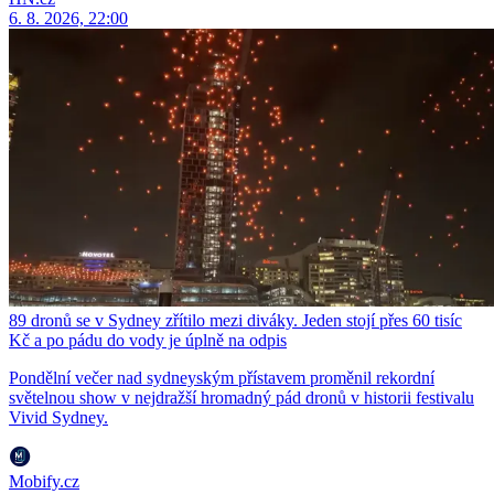
6. 8. 2026, 22:00
89 dronů se v Sydney zřítilo mezi diváky. Jeden stojí přes 60 tisíc
Kč a po pádu do vody je úplně na odpis
Pondělní večer nad sydneyským přístavem proměnil rekordní
světelnou show v nejdražší hromadný pád dronů v historii festivalu
Vivid Sydney.
Mobify.cz