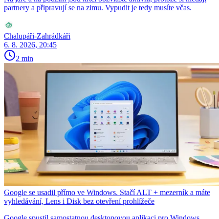
partnery a připravují se na zimu. Vypudit je tedy musíte včas.
Chalupáři-Zahrádkáři
6. 8. 2026, 20:45
2 min
Google se usadil přímo ve Windows. Stačí ALT + mezerník a máte
vyhledávání, Lens i Disk bez otevření prohlížeče
Google spustil samostatnou desktopovou aplikaci pro Windows,