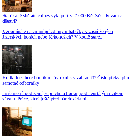
Staré sáně sběratelé dnes vykupují za 7 000 Kč. Zůstaly vám z
dětství?
Vzpomínáte na zimní prázdniny u babičky v zasněžených
Jizerských horách nebo Krkonoších? V koutě staré...
Kolik dnes bere horník u nás a kolik v zahraničí? Číslo překvapilo i
samotné odborníky
Tisíc metrů pod zemí, v prachu a horku, pod neustálým rizikem
závalu. Práce, která ještě před pár dekádami...