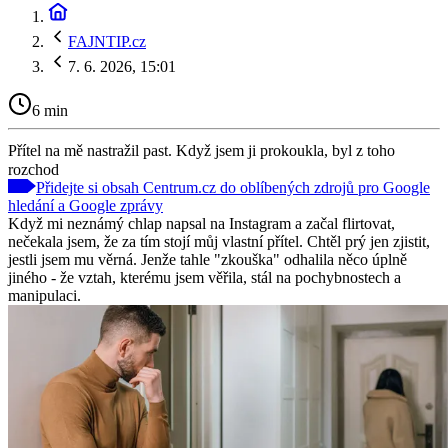
FAJNTIP.cz
7. 6. 2026, 15:01
6 min
Přítel na mě nastražil past. Když jsem ji prokoukla, byl z toho
rozchod
Přidejte si obsah Centrum.cz do oblíbených zdrojů pro Google
hledání a Google zprávy
Když mi neznámý chlap napsal na Instagram a začal flirtovat,
nečekala jsem, že za tím stojí můj vlastní přítel. Chtěl prý jen zjistit,
jestli jsem mu věrná. Jenže tahle "zkouška" odhalila něco úplně
jiného - že vztah, kterému jsem věřila, stál na pochybnostech a
manipulaci.