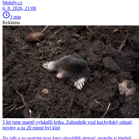
Mobify.cz
6. 8. 2026, 21:08
3 min
Reklama
5 let jsme marně vyháněli krtka. Zahradník vzal kuchyňský odpad,
noviny a za 20 minut byl klid
Na jaře a na podzim jsou krtci obzvláště aktivní, protože si hledají