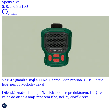
SportyŽivě
6. 8. 2026, 21:32
3 min
Váží 47 gramů a stojí 400 Kč. Reproduktor Parkside z Lidlu hraje
lépe, než by kdokoliv čekal
Dílenská značka Lidlu přišla s Bluetooth reproduktorem, který se
vejde do dlaně a hraje mnohem lépe, než by člověk čekal.