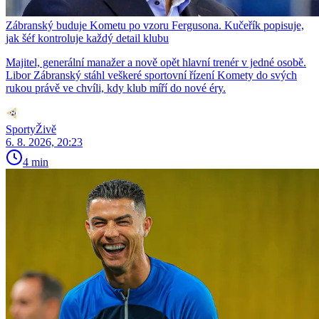
Zábranský buduje Kometu po vzoru Fergusona. Kučeřík popisuje,
jak šéf kontroluje každý detail klubu
Majitel, generální manažer a nově opět hlavní trenér v jedné osobě.
Libor Zábranský stáhl veškeré sportovní řízení Komety do svých
rukou právě ve chvíli, kdy klub míří do nové éry.
SportyŽivě
6. 8. 2026, 20:23
4 min