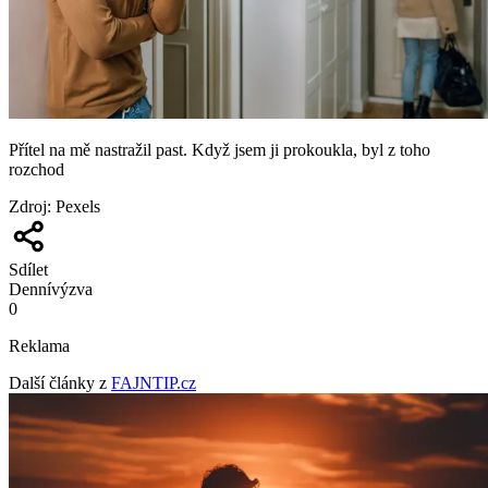
Přítel na mě nastražil past. Když jsem ji prokoukla, byl z toho
rozchod
Zdroj
:
Pexels
Sdílet
Denní
výzva
0
Reklama
Další články z
FAJNTIP.cz