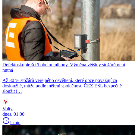
Defektoskopie šetří obcím miliony. Výměna většiny stožárů není
nutná
Až 80 % stožárů veřejného osvětlení, které obce považují za
dosloužilé, může podle měření společnosti ČEZ ESL bezpečně
sloužit i…
Volty
dnes, 01:00
1 min