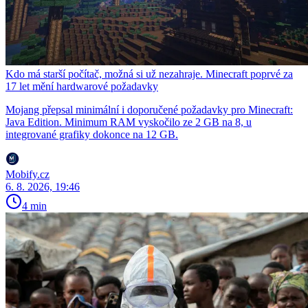
Kdo má starší počítač, možná si už nezahraje. Minecraft poprvé za
17 let mění hardwarové požadavky
Mojang přepsal minimální i doporučené požadavky pro Minecraft:
Java Edition. Minimum RAM vyskočilo ze 2 GB na 8, u
integrované grafiky dokonce na 12 GB.
Mobify.cz
6. 8. 2026, 19:46
4 min