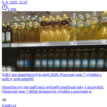
6. 8. 2026, 22:47
1 min
Velký test slunečnicových olejů 2026: Porovnali jsme 7 výrobků a
našli ty nejkvalitnější
Slunečnicový olej patří mezi nejčastěji používané tuky v kuchyních.
Otestovali jsme 7 běžně dostupných výrobků a porovnali je.
Cooky.cz