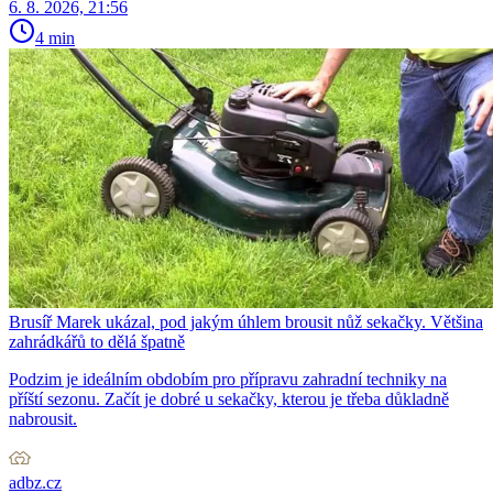
6. 8. 2026, 21:56
4 min
Brusíř Marek ukázal, pod jakým úhlem brousit nůž sekačky. Většina
zahrádkářů to dělá špatně
Podzim je ideálním obdobím pro přípravu zahradní techniky na
příští sezonu. Začít je dobré u sekačky, kterou je třeba důkladně
nabrousit.
adbz.cz