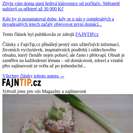
Zbyla vám doma stará šedivá klávesnice od počítače. Sběratelé
nabízejí za některé až 30 000 Kč
Kdo by si nepamatoval dobu, kdy se u nás v osmdesátých a
devadesátých letech začaly objevovat první domácí...
Tento článek byl publikován ze zdrojů
FAJNTIP.cz
Články z FajnTip.cz přinášejí pestrý mix užitečných informací,
životních vychytávek, inspirativních postřehů i oddechového
obsahu, který čtenáře nejen pobaví, ale často i překvapí. Obsah je
zaměřen na každodenní témata – od domácnosti, zdraví a vztahů
přes zajímavosti ze světa až po jednoduché...
Všechny články tohoto autora →
Vybrali jsme pro vás
Magazíny a zajímavosti