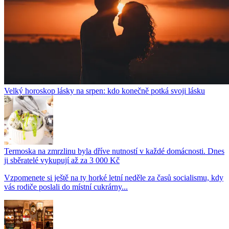
Velký horoskop lásky na srpen: kdo konečně potká svoji lásku
Termoska na zmrzlinu byla dříve nutností v každé domácnosti. Dnes
ji sběratelé vykupují až za 3 000 Kč
Vzpomenete si ještě na ty horké letní neděle za časů socialismu, kdy
vás rodiče poslali do místní cukrárny...