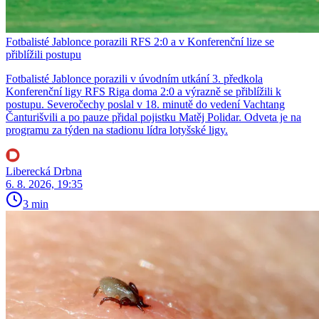
Fotbalisté Jablonce porazili RFS 2:0 a v Konferenční lize se
přiblížili postupu
Fotbalisté Jablonce porazili v úvodním utkání 3. předkola
Konferenční ligy RFS Riga doma 2:0 a výrazně se přiblížili k
postupu. Severočechy poslal v 18. minutě do vedení Vachtang
Čanturišvili a po pauze přidal pojistku Matěj Polidar. Odveta je na
programu za týden na stadionu lídra lotyšské ligy.
Liberecká Drbna
6. 8. 2026, 19:35
3 min