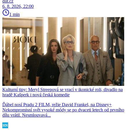
diit.cz
6. 8. 2026, 22:00
1 min
Kulturní tipy: Meryl Streepová se vrací v ikonické roli, divadlo na
hradě Kašperk i nová česká komedie
Ďábel nosí Pradu 2 FILM, režie David Frankel, na Disney+
Nekompromisní svět vysoké módy se po dvaceti letech od prvního
dílu vrátil. Nesmlouvavá...