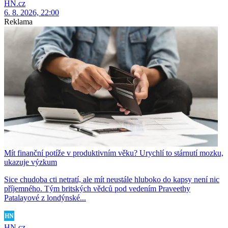
HN.cz
6. 8. 2026, 22:00
Reklama
Mít finanční potíže v produktivním věku? Urychlí to stárnutí mozku,
ukazuje výzkum
Sice chudoba cti netratí, ale mít neustále hluboko do kapsy není nic
příjemného. Tým britských vědců pod vedením Praveethy
Patalayové z londýnské...
HN.cz