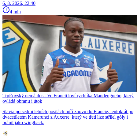
6. 8. 2026, 22:40
4 min
Trpišovský nemá dost. Ve Francii loví rychlíka Mandengueho, který
ovládá obranu i útok
Slavia po sedmi letních posilách míří znovu do Francie, tentokrát po
dvacetiletém Kamerunci z Auxerre, který ve třetí lize střílel góly i
bránil jako wingback.