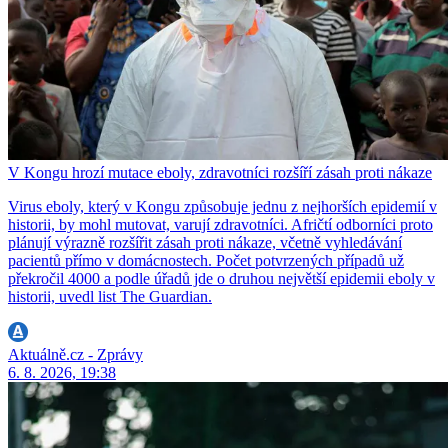
V Kongu hrozí mutace eboly, zdravotníci rozšíří zásah proti nákaze
Virus eboly, který v Kongu způsobuje jednu z nejhorších epidemií v
historii, by mohl mutovat, varují zdravotníci. Afričtí odborníci proto
plánují výrazně rozšířit zásah proti nákaze, včetně vyhledávání
pacientů přímo v domácnostech. Počet potvrzených případů už
překročil 4000 a podle úřadů jde o druhou největší epidemii eboly v
historii, uvedl list The Guardian.
Aktuálně.cz - Zprávy
6. 8. 2026, 19:38