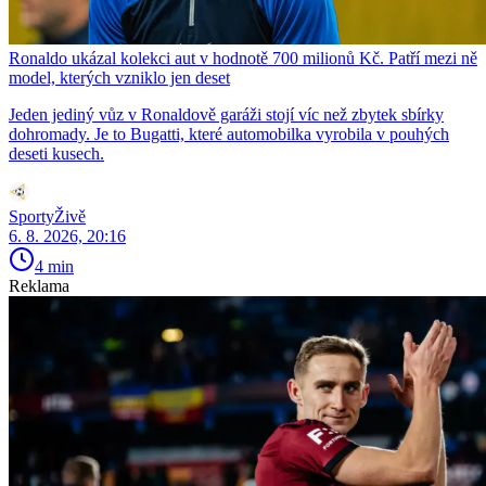
Ronaldo ukázal kolekci aut v hodnotě 700 milionů Kč. Patří mezi ně
model, kterých vzniklo jen deset
Jeden jediný vůz v Ronaldově garáži stojí víc než zbytek sbírky
dohromady. Je to Bugatti, které automobilka vyrobila v pouhých
deseti kusech.
SportyŽivě
6. 8. 2026, 20:16
4 min
Reklama