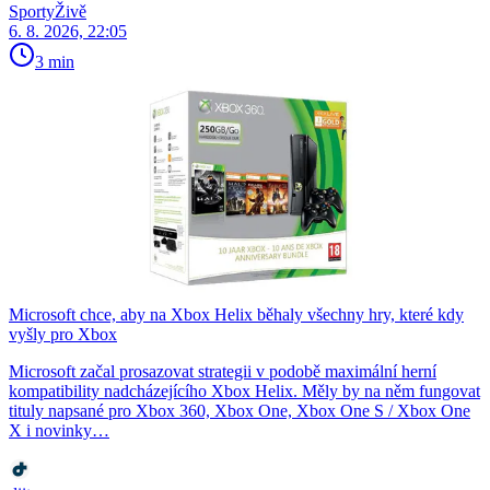
SportyŽivě
6. 8. 2026, 22:05
3 min
Microsoft chce, aby na Xbox Helix běhaly všechny hry, které kdy
vyšly pro Xbox
Microsoft začal prosazovat strategii v podobě maximální herní
kompatibility nadcházejícího Xbox Helix. Měly by na něm fungovat
tituly napsané pro Xbox 360, Xbox One, Xbox One S / Xbox One
X i novinky…