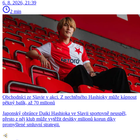
6. 8. 2026, 21:39
2 min
Obchodníci ze Slavie v akci. Z nechtěného Hashioky může kápnout
pěkný balík, až 70 milionů
Japonský obránce Daiki Hashioka ve Slavii sportovně neuspěl,
přesto z něj klub může vytěžit desítky milionů korun díky
promyšlené smluvní strategii.