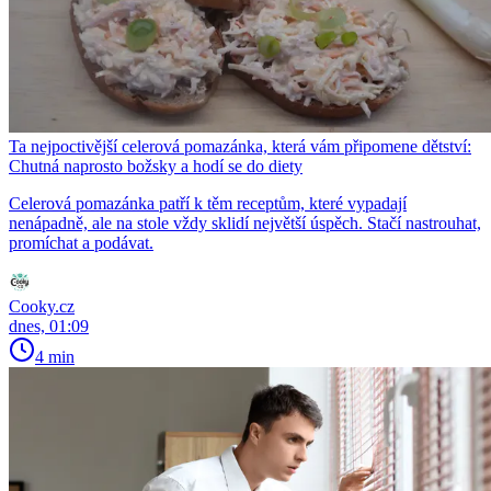
Ta nejpoctivější celerová pomazánka, která vám připomene dětství:
Chutná naprosto božsky a hodí se do diety
Celerová pomazánka patří k těm receptům, které vypadají
nenápadně, ale na stole vždy sklidí největší úspěch. Stačí nastrouhat,
promíchat a podávat.
Cooky.cz
dnes, 01:09
4 min