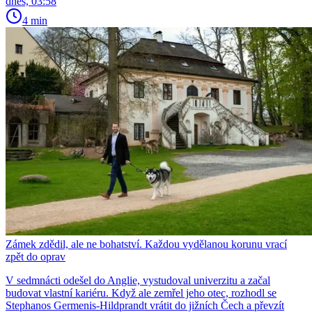
dnes, 03:58
4 min
Zámek zdědil, ale ne bohatství. Každou vydělanou korunu vrací
zpět do oprav
V sedmnácti odešel do Anglie, vystudoval univerzitu a začal
budovat vlastní kariéru. Když ale zemřel jeho otec, rozhodl se
Stephanos Germenis-Hildprandt vrátit do jižních Čech a převzít