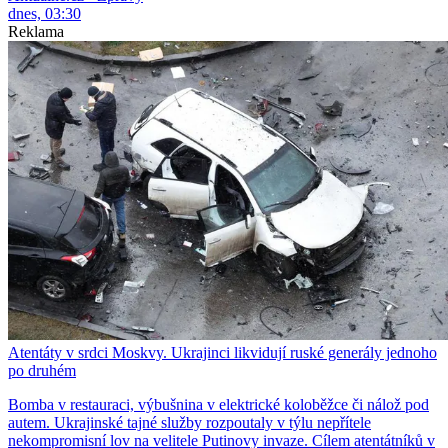
dnes, 03:30
Reklama
Atentáty v srdci Moskvy. Ukrajinci likvidují ruské generály jednoho
po druhém
Bomba v restauraci, výbušnina v elektrické koloběžce či nálož pod
autem. Ukrajinské tajné služby rozpoutaly v týlu nepřítele
nekompromisní lov na velitele Putinovy invaze. Cílem atentátníků v