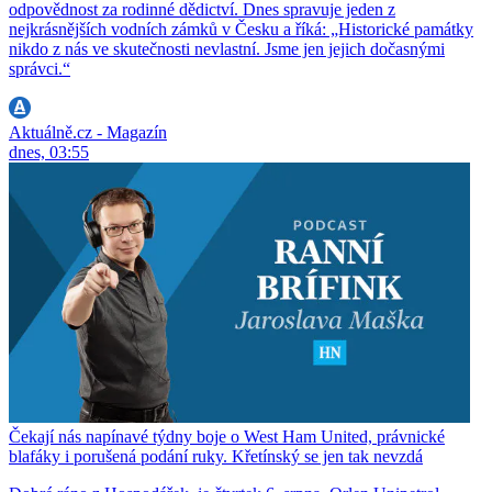
odpovědnost za rodinné dědictví. Dnes spravuje jeden z
nejkrásnějších vodních zámků v Česku a říká: „Historické památky
nikdo z nás ve skutečnosti nevlastní. Jsme jen jejich dočasnými
správci.“
Aktuálně.cz - Magazín
dnes, 03:55
Čekají nás napínavé týdny boje o West Ham United, právnické
blafáky i porušená podání ruky. Křetínský se jen tak nevzdá