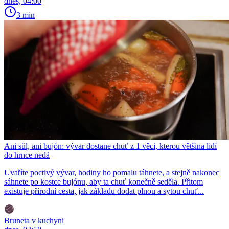
dnes, 04:00
3 min
Ani sůl, ani bujón: vývar dostane chuť z 1 věci, kterou většina lidí
do hrnce nedá
Uvaříte poctivý vývar, hodiny ho pomalu táhnete, a stejně nakonec
sáhnete po kostce bujónu, aby ta chuť konečně seděla. Přitom
existuje přírodní cesta, jak základu dodat plnou a sytou chuť...
Bruneta v kuchyni