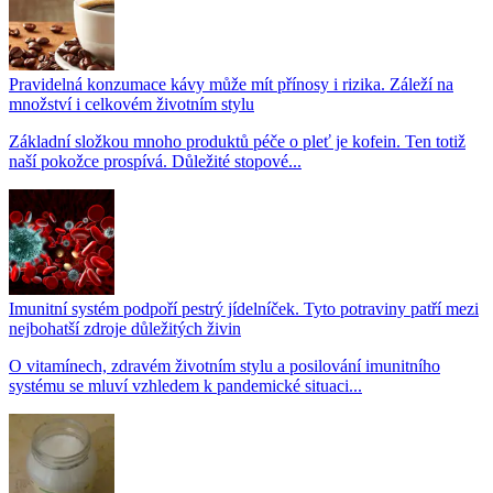
Pravidelná konzumace kávy může mít přínosy i rizika. Záleží na
množství i celkovém životním stylu
Základní složkou mnoho produktů péče o pleť je kofein. Ten totiž
naší pokožce prospívá. Důležité stopové...
Imunitní systém podpoří pestrý jídelníček. Tyto potraviny patří mezi
nejbohatší zdroje důležitých živin
O vitamínech, zdravém životním stylu a posilování imunitního
systému se mluví vzhledem k pandemické situaci...