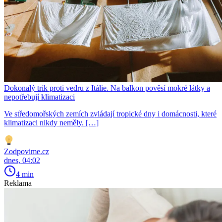
Dokonalý trik proti vedru z Itálie. Na balkon pověsí mokré látky a
nepotřebují klimatizaci
Ve středomořských zemích zvládají tropické dny i domácnosti, které
klimatizaci nikdy neměly. […]
Zodpovime.cz
dnes, 04:02
4 min
Reklama