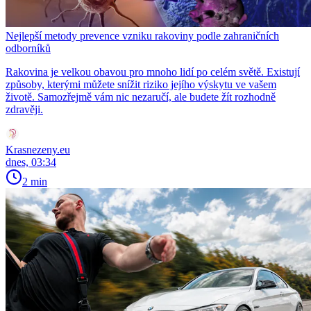
Nejlepší metody prevence vzniku rakoviny podle zahraničních
odborníků
Rakovina je velkou obavou pro mnoho lidí po celém světě. Existují
způsoby, kterými můžete snížit riziko jejího výskytu ve vašem
životě. Samozřejmě vám nic nezaručí, ale budete žít rozhodně
zdravěji.
Krasnezeny.eu
dnes, 03:34
2 min