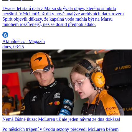
Dvacet let stará data z Marsu skrývala objev, kterého si nikdo
nevšiml. Vědci totiž až díky nové analýze archivních dat z roveru
Spirit objevili důkazy, že kapalná voda mohla být na Marsu
mnohem rozšířenější, než se dosud předpokládalo.
Aktuálně.cz - Magazín
dnes, 03:25
Nemá žádné iluze: McLaren už ale jeden návrat ze dna dokázal
Po měsících trápení v úvodu sezony předvedl McLaren během