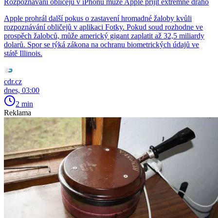
Rozpoznávání obličejů v iPhonu může Apple přijít extrémně draho
Apple prohrál další pokus o zastavení hromadné žaloby kvůli
rozpoznávání obličejů v aplikaci Fotky. Pokud soud rozhodne ve
prospěch žalobců, může americký gigant zaplatit až 32,5 miliardy
dolarů. Spor se týká zákona na ochranu biometrických údajů ve
státě Illinois.
cdr.cz
dnes, 03:00
2 min
Reklama