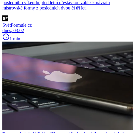
posledního víkendu před letní přestávkou záblesk návratu
mistrovské formy z posledních dvou či tří let.
SvětFormule.cz
dnes, 03:02
1 min