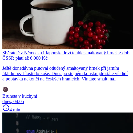
Sběratelé z Německa i Japonska loví tenhle smaltovaný hrnek z dob
ČSSR platí až 6 000 Kč
Ještě donedávna putoval otlučený smaltovaný hrnek při jarním
úklidu bez lítosti do koše. Dnes po stejném kousku jde stále víc lidí
a poptávka nekončí na českých hranicích. Vintage smalt má...
Bruneta v kuchyni
dnes, 04:05
4 min