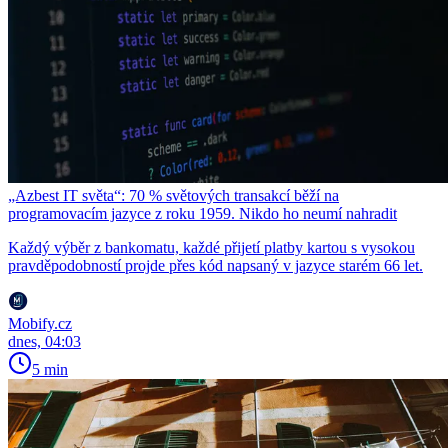
„Azbest IT světa“: 70 % světových transakcí běží na
programovacím jazyce z roku 1959. Nikdo ho neumí nahradit
Každý výběr z bankomatu, každé přijetí platby kartou s vysokou
pravděpodobností projde přes kód napsaný v jazyce starém 66 let.
Mobify.cz
dnes, 04:03
5 min