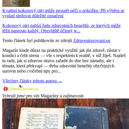
Kvalitní kokosový olej může prospět péči o pokožku. Při výběru se
vyplatí sledovat důležité označení
Kokosový olej nabízí řadu zdravotních benefitů, ze kterých může
těžit naprosto každý. Obzvláště účinný je...
Tento článek byl publikován ze zdrojů
Zdravestravovani.eu
Magazín klade důraz na praktické využití: jak jíst zdravě, zůstat v
kondici a čelit stresu — vše s respektem k realitě, v níž žiješ. Najdeš
tu rady, jak si zdravou stravu zařadit do dne bez námahy, ale i
témata, která překvapí — třeba zdravotní benefity obyčejných
surovin nebo cvičební tipy pro...
Všechny články tohoto autora →
Vybrali jsme pro vás
Magazíny a zajímavosti