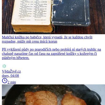
Maličká knížka po babičce, která vypadá, že se každou chvíli
rozpadne, může mít cenu tisíců korun
Při vyklízení půdy po prarodičích nebo probírá ní starých truhlic na
chalupě narazíme čas od času na zaprášené knížky s koženým či
plátěným hřbetem.
VědaŽivě.cz
dnes, 04:08
2 min