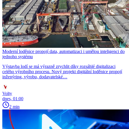
Moderní loděnice propojí data, automatizaci i umělou inteligenci do
jednoho systému
Výstavba lodí se má výrazně zrychlit díky rozsáhlé digitalizaci
celého výrobního procesu. Nový projekt digitální loděnice propojí
inženýring, výrobu, dodavatelské…
Volty
dnes, 01:00
2 min