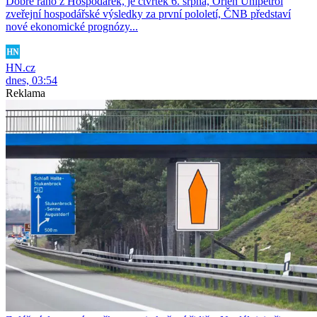
Dobré ráno z Hospodářek, je čtvrtek 6. srpna, Orlen Unipetrol
zveřejní hospodářské výsledky za první pololetí, ČNB představí
nové ekonomické prognózy...
HN.cz
dnes, 03:54
Reklama