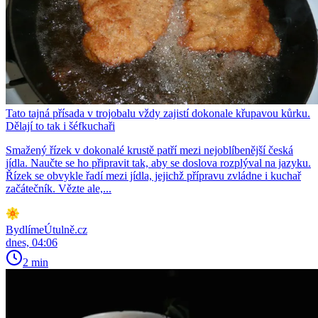
Tato tajná přísada v trojobalu vždy zajistí dokonale křupavou kůrku.
Dělají to tak i šéfkuchaři
Smažený řízek v dokonalé krustě patří mezi nejoblíbenější česká
jídla. Naučte se ho připravit tak, aby se doslova rozplýval na jazyku.
Řízek se obvykle řadí mezi jídla, jejichž přípravu zvládne i kuchař
začátečník. Vězte ale,...
BydlímeÚtulně.cz
dnes, 04:06
2 min