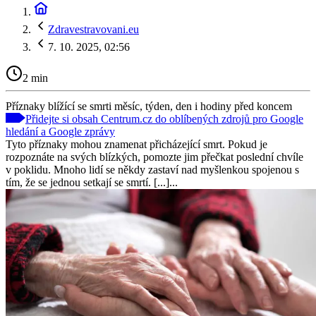
Zdravestravovani.eu
7. 10. 2025, 02:56
2 min
Příznaky blížící se smrti měsíc, týden, den i hodiny před koncem
Přidejte si obsah Centrum.cz do oblíbených zdrojů pro Google
hledání a Google zprávy
Tyto příznaky mohou znamenat přicházející smrt. Pokud je
rozpoznáte na svých blízkých, pomozte jim přečkat poslední chvíle
v poklidu. Mnoho lidí se někdy zastaví nad myšlenkou spojenou s
tím, že se jednou setkají se smrtí. [...]...