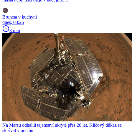
Bruneta v kuchyni
dnes, 03:26
3 min
Na Marsu odhalili tajemství ukryté přes 20 let. Klíčový důkaz se
skrýval v prachu