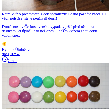
Retro kvíz o předmětech z dob socialismu: Pokud poznáte všech 10
věcí, nejspíše jste je používali denně
Domácnosti v Československu vypadaly ještě před několika
desítkami let úplně jinak než dnes. S naším kvízem na tu dobu
vzpomenete.
BydlímeÚtulně.cz
dnes, 02:52
2 min