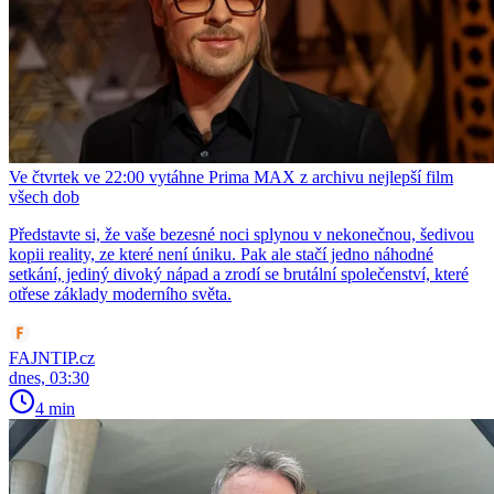
Ve čtvrtek ve 22:00 vytáhne Prima MAX z archivu nejlepší film
všech dob
Představte si, že vaše bezesné noci splynou v nekonečnou, šedivou
kopii reality, ze které není úniku. Pak ale stačí jedno náhodné
setkání, jediný divoký nápad a zrodí se brutální společenství, které
otřese základy moderního světa.
FAJNTIP.cz
dnes, 03:30
4 min