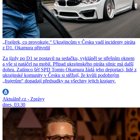
„Frajírek, co provokuje.“ Ukrajincům v Česku vadí incidenty piráta
z D1. Okamura přitvrdil
Za jízdy po D1 se postavil na sedačku, vykláněl se střešním oknem
a vše si natáčel na mobil. Případ ukrajinského piráta silnic má další
dohru. Zatímco šéf SPD Tomio Okamura žádá jeho deportaci, lidé z
ukrajinské komunity v Česku si stěžují, že kvůli podobným
„frajerům“ dopadají předsudky na všechny jejich krajany.
Aktuálně.cz - Zprávy
dnes, 03:30