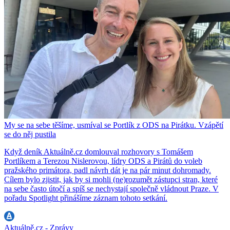
My se na sebe těšíme, usmíval se Portlík z ODS na Pirátku. Vzápětí
se do něj pustila
Když deník Aktuálně.cz domlouval rozhovory s Tomášem
Portlíkem a Terezou Nislerovou, lídry ODS a Pirátů do voleb
pražského primátora, padl návrh dát je na pár minut dohromady.
Cílem bylo zjistit, jak by si mohli (ne)rozumět zástupci stran, které
na sebe často útočí a spíš se nechystají společně vládnout Praze. V
pořadu Spotlight přinášíme záznam tohoto setkání.
Aktuálně.cz - Zprávy