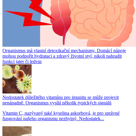
Organismus má vlastní detoxikační mechanismy. Domácí nápoje
mohou podpořit hydrataci a zdravý životní styl, nikoli nahradit
funkci jater či ledvin
Nedostatek důležitého vitamínu pro imunitu se může projevit
nenápadně. Organismus vysílá několik typických signálů
Vitamin C, nazývaný také kyselina askorbová, je pro správné
fungování našeho organismu nezbytný. Nedostatek...