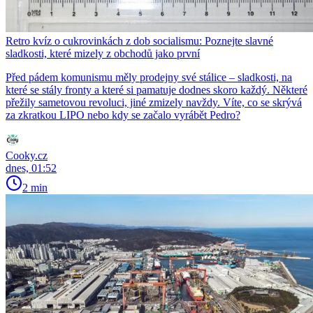
Retro kvíz o cukrovinkách z dob socialismu: Poznejte slavné
sladkosti, které mizely z obchodů jako první
Před pádem komunismu měly prodejny své stálice – sladkosti, na
které se stály fronty a které si pamatuje dodnes skoro každý. Některé
přežily sametovou revoluci, jiné zmizely navždy. Víte, co se skrývá
za zkratkou LIPO nebo kdy se začalo vyrábět Pedro?
Cooky.cz
dnes, 01:52
2 min