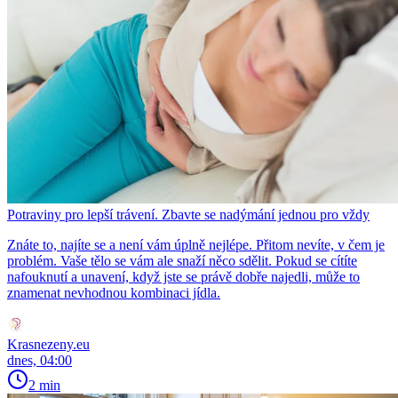
Potraviny pro lepší trávení. Zbavte se nadýmání jednou pro vždy
Znáte to, najíte se a není vám úplně nejlépe. Přitom nevíte, v čem je
problém. Vaše tělo se vám ale snaží něco sdělit. Pokud se cítíte
nafouknutí a unavení, když jste se právě dobře najedli, může to
znamenat nevhodnou kombinaci jídla.
Krasnezeny.eu
dnes, 04:00
2 min