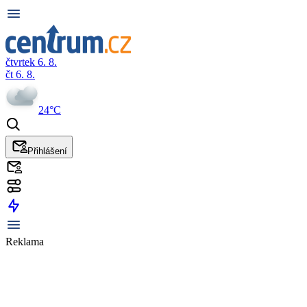
čtvrtek 6. 8.
čt 6. 8.
24°C
Přihlášení
Reklama