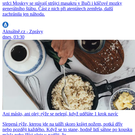
srdci Moskvy se stávají strůjci masakru v Buči i klíčové mozky
generálního štábu. Část z nich při atentátech zemřela, další
zachránila jen náhoda.
Aktuálně.cz - Zprávy
dnes, 03:30
Ani máslo, ani olej: rýže se nelepí, když uděláte 1 krok navíc
Slepená rýže, kterou jde na talíři skoro krájet nožem, potká dřív
nebo později každého. Když se to stane, hodně lidí sáhne po kousku
másla nebo lžíci oleje v naději, že...