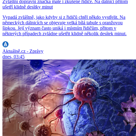
Zvláštní dopravní značka mate i zkušené řidiče. Na dálnici přitom
ušetří klidně desítky minut
Vypadá zvláštně, jako kdyby si z řidičů chtěl někdo vystřelit. Na
německých dálnicích se objevuje velká bílá tabule s oranžovou
šipkou. Její význam často uniká i místním řidičům, přitom v
některých případech zvládne ušetřit klidně několik desítek minut.
Aktuálně.cz - Zprávy
dnes, 03:45