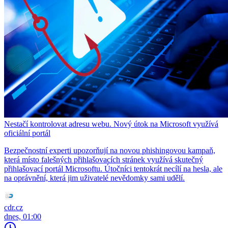
Nestačí kontrolovat adresu webu. Nový útok na Microsoft využívá
oficiální portál
Bezpečnostní experti upozorňují na novou phishingovou kampaň,
která místo falešných přihlašovacích stránek využívá skutečný
přihlašovací portál Microsoftu. Útočníci tentokrát necílí na hesla, ale
na oprávnění, která jim uživatelé nevědomky sami udělí.
cdr.cz
dnes, 01:00