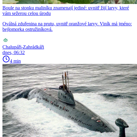
Boule na stonku maliníku znamenají jediné: uvnitř žijí larvy, které
vám sežerou celou úrodu
Oválná zduřenina na prutu, uvnitř oranžové larvy. Viník má jméno:
bejlomorka ostružiníková.
Chalupáři-Zahrádkáři
dnes, 06:32
4 min