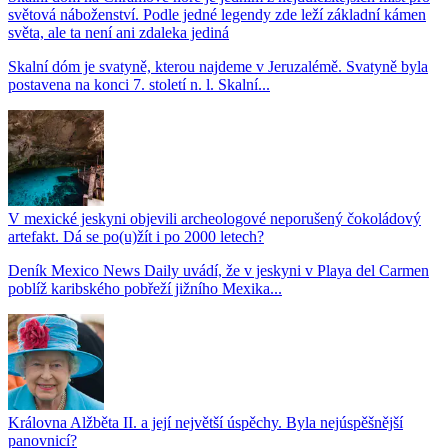
světová náboženství. Podle jedné legendy zde leží základní kámen
světa, ale ta není ani zdaleka jediná
Skalní dóm je svatyně, kterou najdeme v Jeruzalémě. Svatyně byla
postavena na konci 7. století n. l. Skalní...
V mexické jeskyni objevili archeologové neporušený čokoládový
artefakt. Dá se po(u)žít i po 2000 letech?
Deník Mexico News Daily uvádí, že v jeskyni v Playa del Carmen
poblíž karibského pobřeží jižního Mexika...
Královna Alžběta II. a její největší úspěchy. Byla nejúspěšnější
panovnicí?