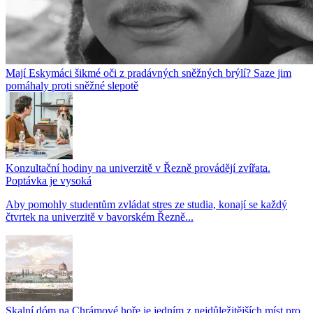
Mají Eskymáci šikmé oči z pradávných sněžných brýlí? Saze jim
pomáhaly proti sněžné slepotě
Konzultační hodiny na univerzitě v Řezně provádějí zvířata.
Poptávka je vysoká
Aby pomohly studentům zvládat stres ze studia, konají se každý
čtvrtek na univerzitě v bavorském Řezně...
Skalní dóm na Chrámové hoře je jedním z nejdůležitějších míst pro