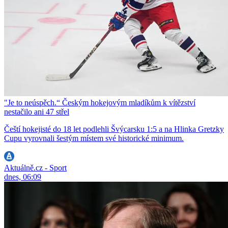
"Je to neúspěch.“ Českým hokejovým mladíkům k vítězství
nestačilo ani 47 střel
Čeští hokejisté do 18 let podlehli Švýcarsku 1:5 a na Hlinka Gretzky
Cupu vyrovnali šestým místem své historické minimum.
Aktuálně.cz - Sport
dnes, 06:09