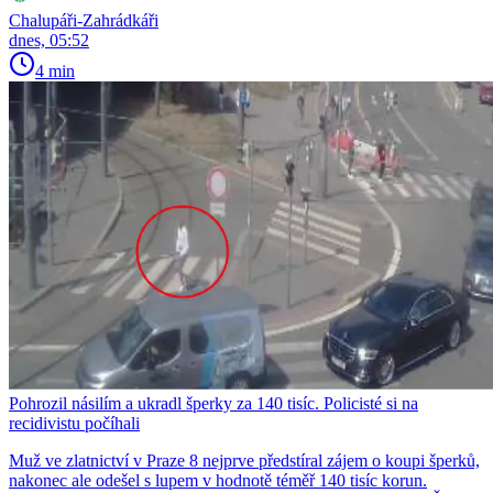
Chalupáři-Zahrádkáři
dnes, 05:52
4 min
Pohrozil násilím a ukradl šperky za 140 tisíc. Policisté si na
recidivistu počíhali
Muž ve zlatnictví v Praze 8 nejprve předstíral zájem o koupi šperků,
nakonec ale odešel s lupem v hodnotě téměř 140 tisíc korun.