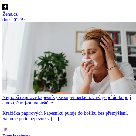
Žena.cz
dnes, 05:59
Nejhorší papírové kapesníky ze supermarketu. Češi je pořád kupují
a neví, čím jsou napuštěné
Krabička papírových kapesníků putuje do košíku bez přemýšlení.
Sáhnete po té nejlevnější […]