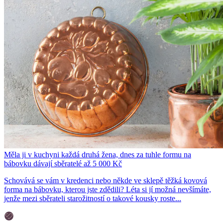
Měla ji v kuchyni každá druhá žena, dnes za tuhle formu na
bábovku dávají sběratelé až 5 000 Kč
Schovává se vám v kredenci nebo někde ve sklepě těžká kovová
forma na bábovku, kterou jste zdědili? Léta si jí možná nevšímáte,
jenže mezi sběrateli starožitností o takové kousky roste...