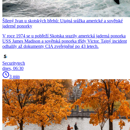
Šílený Ivan u skotských břehů: Utajná srážka americké a sovětské
jaderné ponorky
V roce 1974 se u pobřeží Skotska srazily americká jaderná ponorka
USS James Madison a sovětská ponorka třídy Victor. Tajný incident
odhalily až dokumenty CIA zveřejněné po 43 letech.
Securitytech
dnes, 06:30
3 min