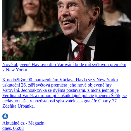
Nově objevené Havlovo dílo Varování bude mít světovou premiéru
v New Yorku
K nedožitým 90. narozeninám Václava Havla se v New Yorku
uskuteční 26. září světová premiéra jeho nově objevené hry
Varování. Jednoaktovka se dvěma postavami, z nichž jednou je
Ferdinand Vaněk a druhou příslušník tajné policie jménem Šeřík, se
nedávno našla v pozůstalosti spisovatele a signatáře Charty 77
Zdeňka Urbánka.
Aktuálně.cz - Magazín
dnes, 06:08