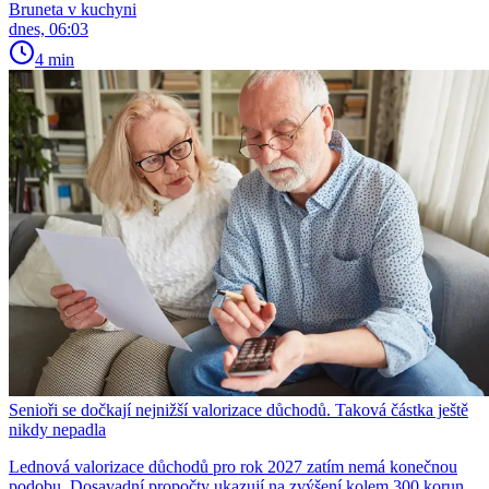
Bruneta v kuchyni
dnes, 06:03
4 min
Senioři se dočkají nejnižší valorizace důchodů. Taková částka ještě
nikdy nepadla
Lednová valorizace důchodů pro rok 2027 zatím nemá konečnou
podobu. Dosavadní propočty ukazují na zvýšení kolem 300 korun,