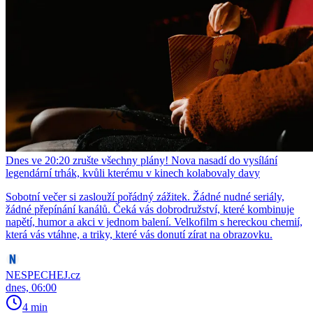
Dnes ve 20:20 zrušte všechny plány! Nova nasadí do vysílání
legendární trhák, kvůli kterému v kinech kolabovaly davy
Sobotní večer si zaslouží pořádný zážitek. Žádné nudné seriály,
žádné přepínání kanálů. Čeká vás dobrodružství, které kombinuje
napětí, humor a akci v jednom balení. Velkofilm s hereckou chemií,
která vás vtáhne, a triky, které vás donutí zírat na obrazovku.
NESPECHEJ.cz
dnes, 06:00
4 min