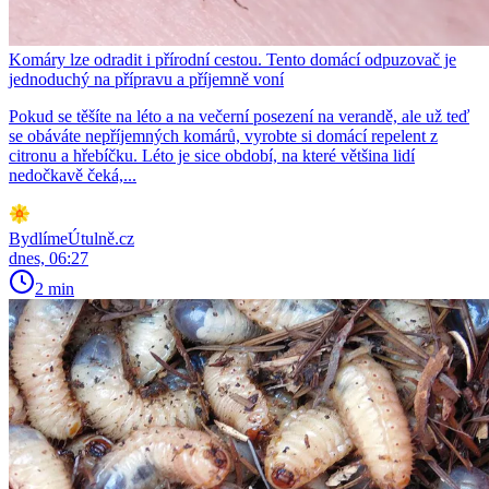
Komáry lze odradit i přírodní cestou. Tento domácí odpuzovač je
jednoduchý na přípravu a příjemně voní
Pokud se těšíte na léto a na večerní posezení na verandě, ale už teď
se obáváte nepříjemných komárů, vyrobte si domácí repelent z
citronu a hřebíčku. Léto je sice období, na které většina lidí
nedočkavě čeká,...
BydlímeÚtulně.cz
dnes, 06:27
2 min