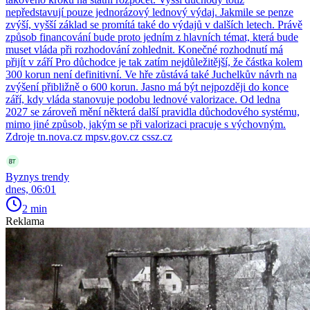
nepředstavují pouze jednorázový lednový výdaj. Jakmile se penze
zvýší, vyšší základ se promítá také do výdajů v dalších letech. Právě
způsob financování bude proto jedním z hlavních témat, která bude
muset vláda při rozhodování zohlednit. Konečné rozhodnutí má
přijít v září Pro důchodce je tak zatím nejdůležitější, že částka kolem
300 korun není definitivní. Ve hře zůstává také Juchelkův návrh na
zvýšení přibližně o 600 korun. Jasno má být nejpozději do konce
září, kdy vláda stanovuje podobu lednové valorizace. Od ledna
2027 se zároveň mění některá další pravidla důchodového systému,
mimo jiné způsob, jakým se při valorizaci pracuje s výchovným.
Zdroje tn.nova.cz mpsv.gov.cz cssz.cz
Byznys trendy
dnes, 06:01
2 min
Reklama