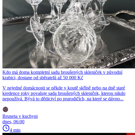
Kdo má doma kompletní sadu broušených skleniček v původní
krabici, dostane od sběratelů až 50 000 Kč
V nejedné domácnosti se někde v koutě skříně nebo na dně staré
kredence roky povaluje sada broušených skleniček, kterou nikdo
nepoužívá. Bývá to dědictví po prarodičích, na které se dávno...
Bruneta v kuchyni
dnes, 06:00
4 min