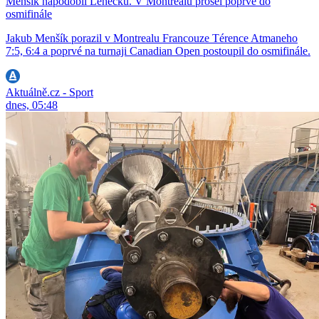
Menšík napodobil Lehečku. V Montrealu prošel poprvé do
osmifinále
Jakub Menšík porazil v Montrealu Francouze Térence Atmaneho
7:5, 6:4 a poprvé na turnaji Canadian Open postoupil do osmifinále.
Aktuálně.cz - Sport
dnes, 05:48