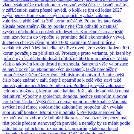
vláda však může rozhodnout o výrazně vyšší částce. Jasněji má být
v září.Senioři zatím přesně nevědí, o kolik se jim od ledna 2027
zvýší penze. Podle současných propočtů vychází zákonná
valorizace přibližně na 300 korun měsíčně. Pokud by tato částka
zůstala beze změny, šlo by podle nynějších odhadů o nejnižší
zvýšení důchodů za posledních deset let. Konečné číslo ale ještě
není uzavřené a do výpočtu se promítne další ekonomický vývoj.
Juchelka chce zvýšení přiblížit 600 korunám Ministr práce a
sociálních věcí Aleš Juchelka už dříve uvedl, že zvýšení kolem 300
korun považuje za příliš nízké. Prosazuje proto variantu, při které by
průměrný růst důchodů dosáhl přibližně 600 korun měsíčně. Vláda
však o takovém kroku dosud nerozhodla. Samotná výše valorizace
se navíc odvíjí od ekonomických ukazatelů, takže předběžný
propočet se ještě může změnit. Ministr nyní potvrdil, že přesnější
číslo bude známé v září. Stejně opatrně se k celé věci staví také
ministryně financí Alena Schillerová. Podle ní je vyšší valorizace
jednou z možností, kterou bude kabinet řešit, ale dokud vláda nemá
definitivní výpočty a společnou dohodu, nechce seniorům slibovat
konkrétní částku. Vyšší částka nemá podporu celé koalice Varianta
zvýšení nad rámec současného zákonného propočtu už vyvolala
spor uvnitř koalice. Motoristé ji odmítají. Předseda sněmovního
rozpočtového výboru Vladimír Pikora zastává názor, že penze mají
růst podle předem stanovených pravidel a neměly by se měnit podle
aktuálního politického rozhodnutí. Upozorňuje také na dopad
takového kroku na státní rozpočet. Vyšší důchody totiž