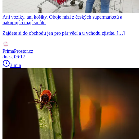
Ani vozíky, ani košíky. Oboje mizí z českých supermarketů a
nakupující mají smůlu
Zajdete si do obchodu jen pro pár věcí a u vchodu zjistíte, […]
PrimaProstor.cz
dnes, 06:17
3 min