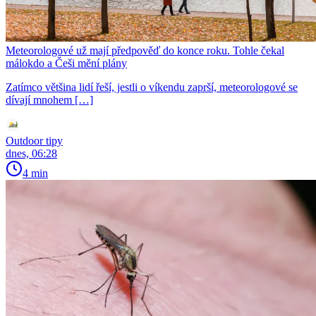
Meteorologové už mají předpověď do konce roku. Tohle čekal
málokdo a Češi mění plány
Zatímco většina lidí řeší, jestli o víkendu zaprší, meteorologové se
dívají mnohem […]
Outdoor tipy
dnes, 06:28
4 min