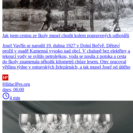
Jak jsem cestou ze školy musel chodit kolem popravených odbojářů
Josef Vavřín se narodil 19. dubna 1927 v Dolní Bečvě. Dětství
prožil v osadě Kamenná vysoko nad obcí. V chalupě bez elektřiny a
tekoucí vody se svítilo petrolejkou, voda se nosila z potoka a cesta
do školy znamenala několik kilometrů chůze lesem. Otec pracoval
většinu týdne v ostravských železárnách, a tak musel Josef od útlého
HlídacíPes.org
dnes, 06:00
4 min