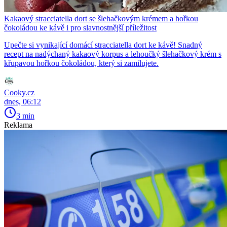
Kakaový stracciatella dort se šlehačkovým krémem a hořkou
čokoládou ke kávě i pro slavnostnější příležitost
Upečte si vynikající domácí stracciatella dort ke kávě! Snadný
recept na nadýchaný kakaový korpus a lehoučký šlehačkový krém s
křupavou hořkou čokoládou, který si zamilujete.
Cooky.cz
dnes, 06:12
3 min
Reklama