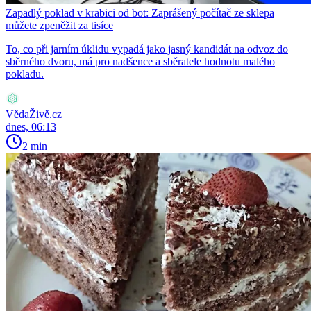
Zapadlý poklad v krabici od bot: Zaprášený počítač ze sklepa
můžete zpeněžit za tisíce
To, co při jarním úklidu vypadá jako jasný kandidát na odvoz do
sběrného dvoru, má pro nadšence a sběratele hodnotu malého
pokladu.
VědaŽivě.cz
dnes, 06:13
2 min