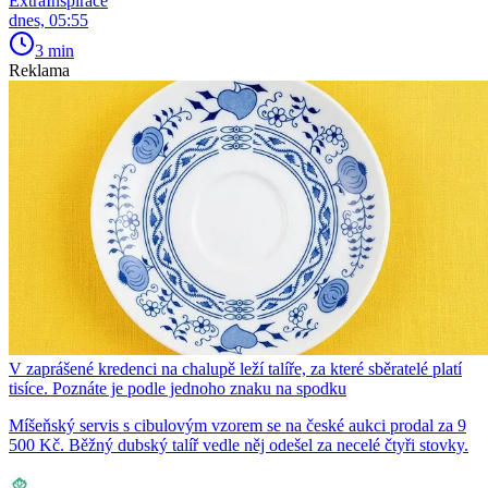
ExtraInspirace
dnes, 05:55
3 min
Reklama
V zaprášené kredenci na chalupě leží talíře, za které sběratelé platí
tisíce. Poznáte je podle jednoho znaku na spodku
Míšeňský servis s cibulovým vzorem se na české aukci prodal za 9
500 Kč. Běžný dubský talíř vedle něj odešel za necelé čtyři stovky.