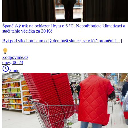
Španělský trik na ochlazení bytu o 6 °C. Nepotřebujete klimatizaci a
stačí tahle věcička za 30 Kč
Byt pod střechou, kam celý den buší slunce, se v létě promění […]
Zodpovime.cz
dnes, 06:23
3 min