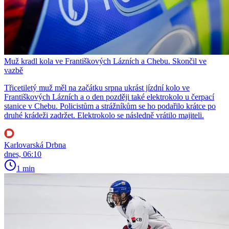
Muž kradl kola ve Františkových Lázních a Chebu. Skončil ve
vazbě
Třicetiletý muž měl na začátku srpna ukrást jízdní kolo ve
Františkových Lázních a o den později také elektrokolo u čerpací
stanice v Chebu. Policistům a strážníkům se ho podařilo krátce po
druhé krádeži zadržet. Elektrokolo se následně vrátilo majiteli.
Karlovarská Drbna
dnes, 06:10
1 min