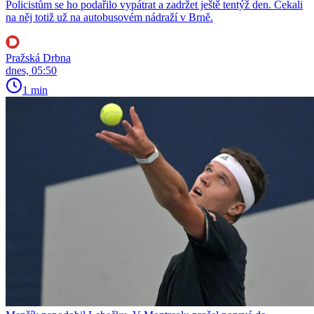
Policistům se ho podařilo vypátrat a zadržet ještě tentýž den. Čekali
na něj totiž už na autobusovém nádraží v Brně.
Pražská Drbna
dnes, 05:50
1 min