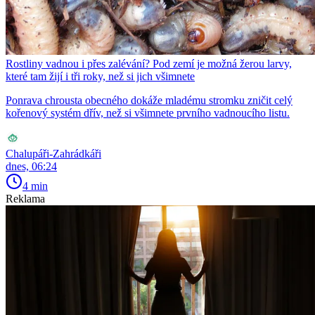
Rostliny vadnou i přes zalévání? Pod zemí je možná žerou larvy,
které tam žijí i tři roky, než si jich všimnete
Ponrava chrousta obecného dokáže mladému stromku zničit celý
kořenový systém dřív, než si všimnete prvního vadnoucího listu.
Chalupáři-Zahrádkáři
dnes, 06:24
4 min
Reklama