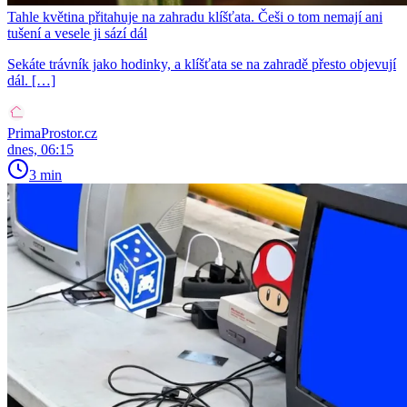
Tahle květina přitahuje na zahradu klíšťata. Češi o tom nemají ani
tušení a vesele ji sází dál
Sekáte trávník jako hodinky, a klíšťata se na zahradě přesto objevují
dál. […]
PrimaProstor.cz
dnes, 06:15
3 min