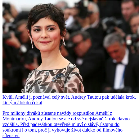
Kvůli Amélii ji poznával celý svět. Audrey Tautou pak udělala krok,
který málokdo čekal
Pro miliony diváků zůstane navždy rozpustilou Amélií z
Montmartru, Audrey Tautou se ale od své nejslavnější role dávno
vzdálila. Před padesátkou otevřeně mluví o slávě, ústupu do
soukromí i o tom, proč jí vyhovuje život daleko od filmového
šílenství.