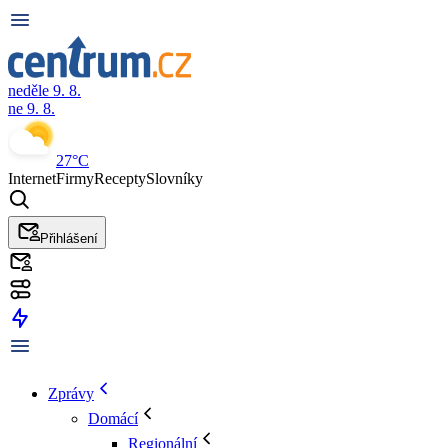
neděle 9. 8.
ne 9. 8.
27°C
Internet
Firmy
Recepty
Slovníky
Přihlášení
Zprávy
Domácí
Regionální