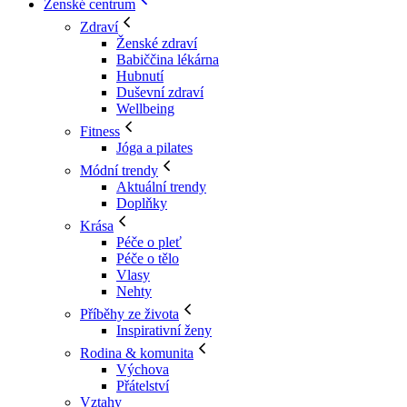
Ženské centrum
Zdraví
Ženské zdraví
Babiččina lékárna
Hubnutí
Duševní zdraví
Wellbeing
Fitness
Jóga a pilates
Módní trendy
Aktuální trendy
Doplňky
Krása
Péče o pleť
Péče o tělo
Vlasy
Nehty
Příběhy ze života
Inspirativní ženy
Rodina & komunita
Výchova
Přátelství
Vztahy