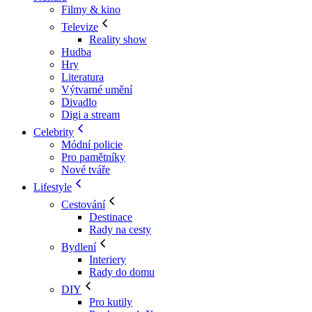
Filmy & kino
Televize
Reality show
Hudba
Hry
Literatura
Výtvarné umění
Divadlo
Digi a stream
Celebrity
Módní policie
Pro pamětníky
Nové tváře
Lifestyle
Cestování
Destinace
Rady na cesty
Bydlení
Interiery
Rady do domu
DIY
Pro kutily