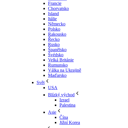
Francie
Chorvatsko
Island
Itálie
Německo
Polsko
Rakousko
Řecko
Rusko
Španělsko
Švédsko
Velká Británie
Rumunsko
Válka na Ukrajině
Maďarsko
Svět
USA
Blízký východ
Izrael
Palestina
Asie
Čína
Jižní Korea