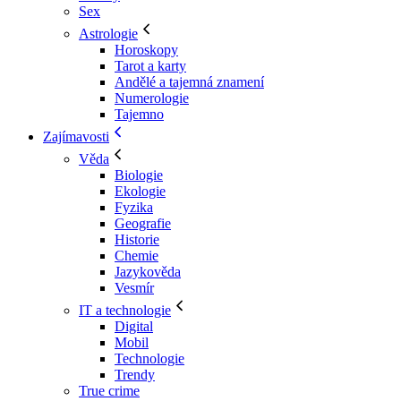
Sex
Astrologie
Horoskopy
Tarot a karty
Andělé a tajemná znamení
Numerologie
Tajemno
Zajímavosti
Věda
Biologie
Ekologie
Fyzika
Geografie
Historie
Chemie
Jazykověda
Vesmír
IT a technologie
Digital
Mobil
Technologie
Trendy
True crime