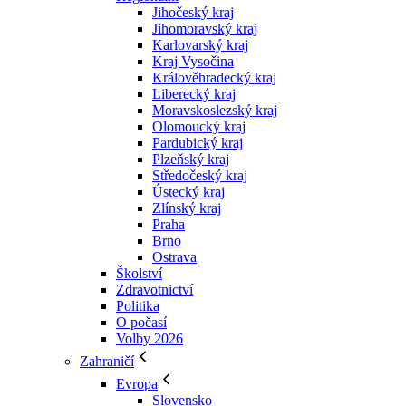
Jihočeský kraj
Jihomoravský kraj
Karlovarský kraj
Kraj Vysočina
Králověhradecký kraj
Liberecký kraj
Moravskoslezský kraj
Olomoucký kraj
Pardubický kraj
Plzeňský kraj
Středočeský kraj
Ústecký kraj
Zlínský kraj
Praha
Brno
Ostrava
Školství
Zdravotnictví
Politika
O počasí
Volby 2026
Zahraničí
Evropa
Slovensko