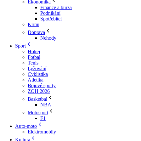
Ekonomika
Finance a burza
Podnikání
Spotřebitel
Krimi
Doprava
Nehody
Sport
Hokej
Fotbal
Tenis
Lyžování
Cyklistika
Atletika
Bojové sporty
ZOH 2026
Basketbal
NBA
Motosport
F1
Auto-moto
Elektromobily
Kultura