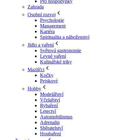
Pro hospodyňky
Zahrada
Osobní rozvoj
Psychologie
Management
Kariéra
Spiritualita a náboženství
Jídlo a vaření
Světová gastronomie
Levné vaření
Kulinářské triky
Mazlíčci
Kočky
Pejskové
Hobby
Modelářství
Včelařství
Rybaření
Letectví
Automobilismus
Adrenalin
Sběratelství
Houbaření