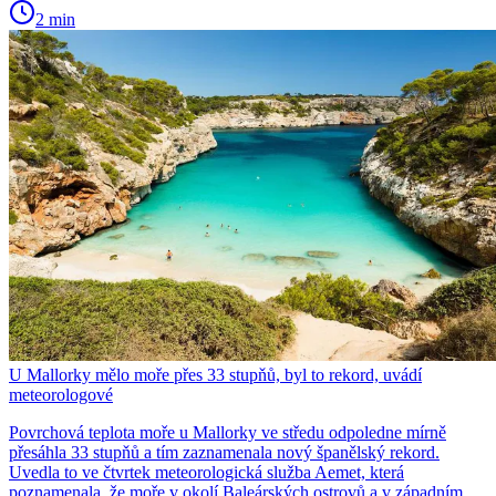
2 min
U Mallorky mělo moře přes 33 stupňů, byl to rekord, uvádí
meteorologové
Povrchová teplota moře u Mallorky ve středu odpoledne mírně
přesáhla 33 stupňů a tím zaznamenala nový španělský rekord.
Uvedla to ve čtvrtek meteorologická služba Aemet, která
poznamenala, že moře v okolí Baleárských ostrovů a v západním