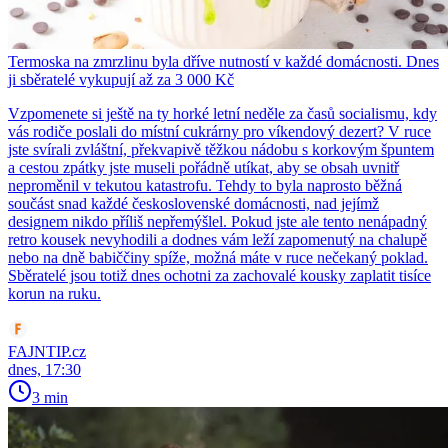
Termoska na zmrzlinu byla dříve nutností v každé domácnosti. Dnes
ji sběratelé vykupují až za 3 000 Kč
Vzpomenete si ještě na ty horké letní neděle za časů socialismu, kdy
vás rodiče poslali do místní cukrárny pro víkendový dezert? V ruce
jste svírali zvláštní, překvapivě těžkou nádobu s korkovým špuntem
a cestou zpátky jste museli pořádně utíkat, aby se obsah uvnitř
neproměnil v tekutou katastrofu. Tehdy to byla naprosto běžná
součást snad každé československé domácnosti, nad jejímž
designem nikdo příliš nepřemýšlel. Pokud jste ale tento nenápadný
retro kousek nevyhodili a dodnes vám leží zapomenutý na chalupě
nebo na dně babiččiny spíže, možná máte v ruce nečekaný poklad.
Sběratelé jsou totiž dnes ochotni za zachovalé kousky zaplatit tisíce
korun na ruku.
FAJNTIP.cz
dnes, 17:30
3 min