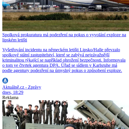
Spolková prokuratura má podezření na pokus o vyvolání exploze na
lipském letišti
Vyšetřování incidentu na německém letišti Lipsko/Halle převzalo
spolkové státní zastupitelství, které se zabývá nejzávažnější
kriminalitou týkající se například ohrožení bezpečnosti. Informovala
o tom ve čtvrtek agentura DPA. Úřad se sídlem v Karlsruhe má
podle agentury podezření na úmyslný pokus o způsobení exploze.
Aktuálně.cz - Zprávy
dnes, 18:29
Reklama