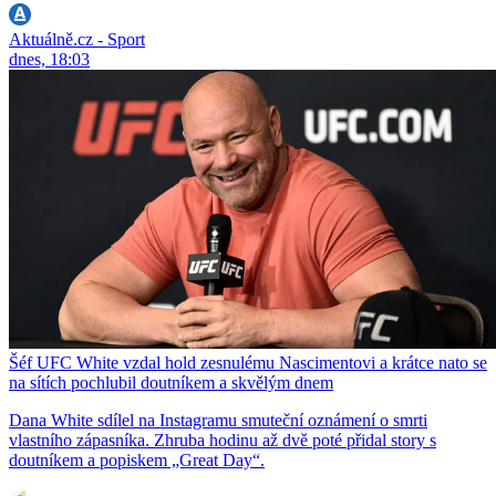
Aktuálně.cz - Sport
dnes, 18:03
Šéf UFC White vzdal hold zesnulému Nascimentovi a krátce nato se
na sítích pochlubil doutníkem a skvělým dnem
Dana White sdílel na Instagramu smuteční oznámení o smrti
vlastního zápasníka. Zhruba hodinu až dvě poté přidal story s
doutníkem a popiskem „Great Day“.