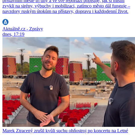
přístavním městě tři dny a ve své reportáži popisuje, jak si místní
zvykli na sirény, výbuchy i mobilizaci, zatímco město dál funguje –
navzdory ruským útokům na přístavy, dopravu i každodenní život.
Aktuálně.cz - Zprávy
dnes, 17:19
Marek Ztracený zrušil kvůli suchu ohňostroj po koncertu na Letné