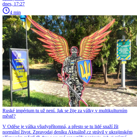
dnes, 17:27
4 min
Ruské impérium tu už není. Jak se žije za války v multikulturním
městě?
V Oděse je válka všudypřítomná, a přesto se tu lidé snaží žít
normální život. Zpravodaj deníku Aktuálně.cz strávil v ukrajinském