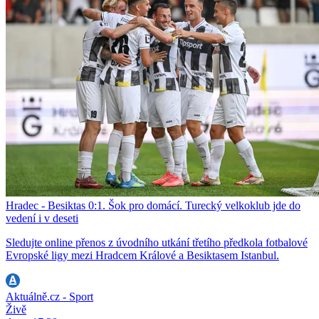
Hradec - Besiktas 0:1. Šok pro domácí. Turecký velkoklub jde do
vedení i v deseti
Sledujte online přenos z úvodního utkání třetího předkola fotbalové
Evropské ligy mezi Hradcem Králové a Besiktasem Istanbul.
Aktuálně.cz - Sport
Živě