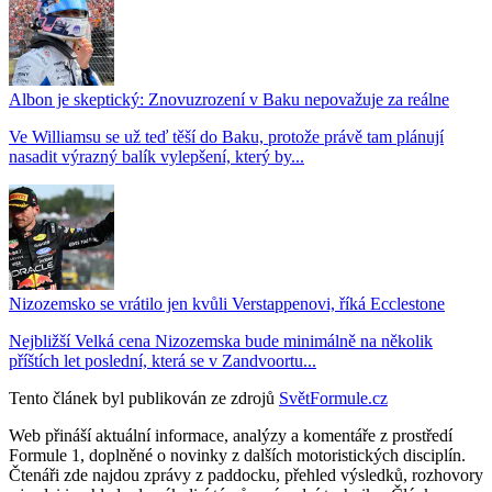
Albon je skeptický: Znovuzrození v Baku nepovažuje za reálne
Ve Williamsu se už teď těší do Baku, protože právě tam plánují
nasadit výrazný balík vylepšení, který by...
Nizozemsko se vrátilo jen kvůli Verstappenovi, říká Ecclestone
Nejbližší Velká cena Nizozemska bude minimálně na několik
příštích let poslední, která se v Zandvoortu...
Tento článek byl publikován ze zdrojů
SvětFormule.cz
Web přináší aktuální informace, analýzy a komentáře z prostředí
Formule 1, doplněné o novinky z dalších motoristických disciplín.
Čtenáři zde najdou zprávy z paddocku, přehled výsledků, rozhovory