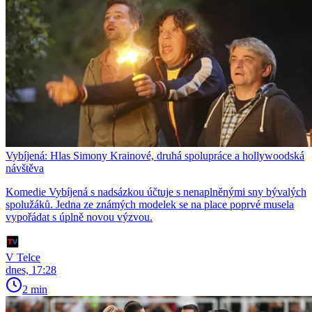
Vybíjená: Hlas Simony Krainové, druhá spolupráce a hollywoodská
návštěva
Komedie Vybíjená s nadsázkou účtuje s nenaplněnými sny bývalých
spolužáků. Jedna ze známých modelek se na place poprvé musela
vypořádat s úplně novou výzvou.
V Telce
dnes, 17:28
2 min