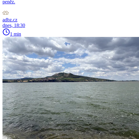
peněz.
adbz.cz
dnes, 18:30
1 min