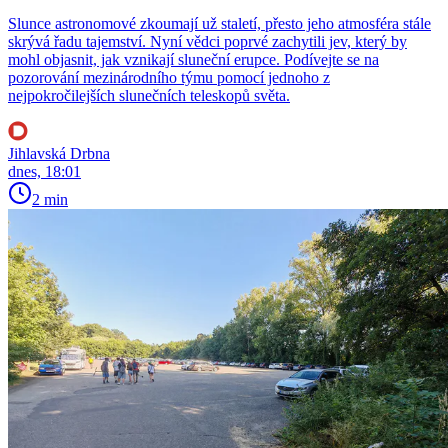
Slunce astronomové zkoumají už staletí, přesto jeho atmosféra stále
skrývá řadu tajemství. Nyní vědci poprvé zachytili jev, který by
mohl objasnit, jak vznikají sluneční erupce. Podívejte se na
pozorování mezinárodního týmu pomocí jednoho z
nejpokročilejších slunečních teleskopů světa.
Jihlavská Drbna
dnes, 18:01
2 min