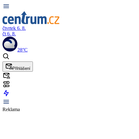
čtvrtek 6. 8.
čt 6. 8.
28°C
Přihlášení
Reklama