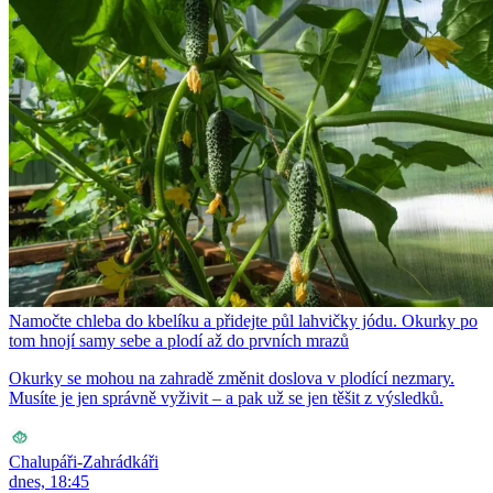
Namočte chleba do kbelíku a přidejte půl lahvičky jódu. Okurky po
tom hnojí samy sebe a plodí až do prvních mrazů
Okurky se mohou na zahradě změnit doslova v plodící nezmary.
Musíte je jen správně vyživit – a pak už se jen těšit z výsledků.
Chalupáři-Zahrádkáři
dnes, 18:45