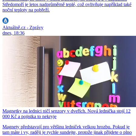
Středomoří je letos nadprůměrně teplé, což ovlivňuje například také
noční teploty na pobřeží.
Aktuálně.cz - Zprávy
dnes, 18:36
Magnetky na lednici ničí senzory v dveřích. Nová lednička stojí 12
000 Kč a pojistka to nekryje
Magnety představují pro většinu ledniček velkou hrozbu. Pokud je
tam máte i vy, raději je rychle sundejte, protože jinak přijdete o plno