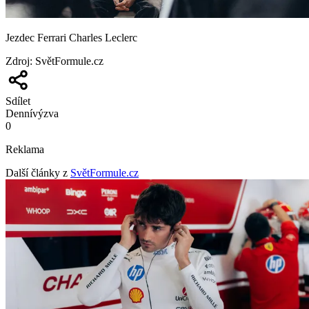
Jezdec Ferrari Charles Leclerc
Zdroj
:
SvětFormule.cz
Sdílet
Denní
výzva
0
Reklama
Další články z
SvětFormule.cz