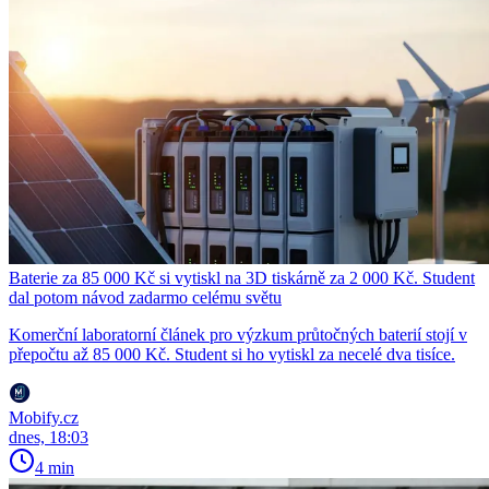
Baterie za 85 000 Kč si vytiskl na 3D tiskárně za 2 000 Kč. Student
dal potom návod zadarmo celému světu
Komerční laboratorní článek pro výzkum průtočných baterií stojí v
přepočtu až 85 000 Kč. Student si ho vytiskl za necelé dva tisíce.
Mobify.cz
dnes, 18:03
4 min