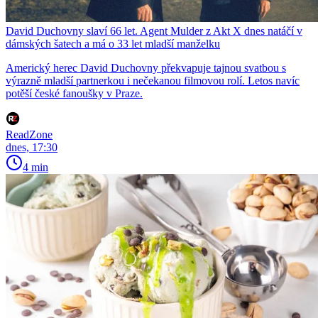
David Duchovny slaví 66 let. Agent Mulder z Akt X dnes natáčí v
dámských šatech a má o 33 let mladší manželku
Americký herec David Duchovny překvapuje tajnou svatbou s
výrazně mladší partnerkou i nečekanou filmovou rolí. Letos navíc
potěší české fanoušky v Praze.
ReadZone
dnes, 17:30
4 min