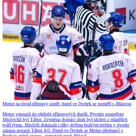
Motor na úvod přípravy uspěl, hned ve čtvrtek se poměří s Jihlavou
Motor vstoupil do období přípravných duelů. Prvním soupeřem
Jihočechů byl Tábor. Zejména domácí útok byl složen z mladších
tváří týmu. Jihočeši dokázali i díky dvěma brzkým trefám v úvodu
zápasu porazit Tábor 4:0. Hned ve čtvrtek se Motor představí v
Budvar aréně znovu - tentokrát proti Jihlavě.