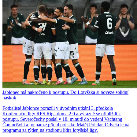
Jablonec má nakročeno k postupu. Do Lotyšska si poveze solidní
náskok
Fotbalisté Jablonce porazili v úvodním utkání 3. předkola
Konferenční ligy RFS Riga doma 2:0 a výrazně se přiblížili k
postupu. Severočechy poslal v 18. minutě do vedení Vachtang
Čanturišvili a po pauze přidal pojistku Matěj Polidar. Odveta je na
programu za týden na stadionu lídra lotyšské ligy.