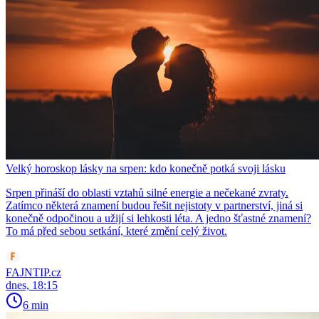
Velký horoskop lásky na srpen: kdo konečně potká svoji lásku
Srpen přináší do oblasti vztahů silné energie a nečekané zvraty.
Zatímco některá znamení budou řešit nejistoty v partnerství, jiná si
konečně odpočinou a užijí si lehkosti léta. A jedno šťastné znamení?
To má před sebou setkání, které změní celý život.
FAJNTIP.cz
dnes, 18:15
6 min