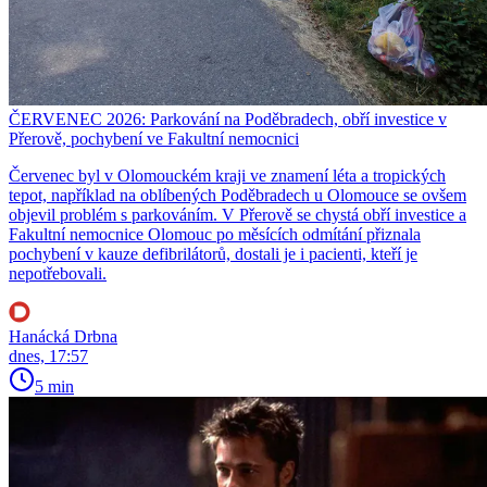
ČERVENEC 2026: Parkování na Poděbradech, obří investice v
Přerově, pochybení ve Fakultní nemocnici
Červenec byl v Olomouckém kraji ve znamení léta a tropických
tepot, například na oblíbených Poděbradech u Olomouce se ovšem
objevil problém s parkováním. V Přerově se chystá obří investice a
Fakultní nemocnice Olomouc po měsících odmítání přiznala
pochybení v kauze defibrilátorů, dostali je i pacienti, kteří je
nepotřebovali.
Hanácká Drbna
dnes, 17:57
5 min