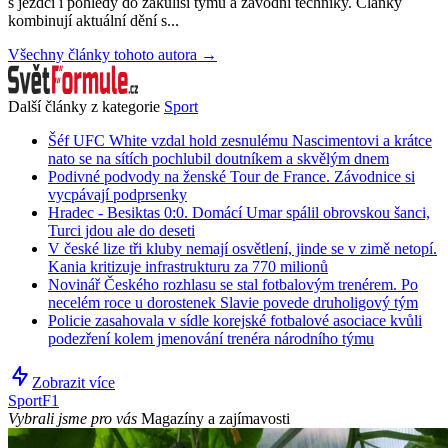
s jezdci i pohledy do zákulisí týmů a závodní techniky. Články
kombinují aktuální dění s...
Všechny články tohoto autora →
Další články z kategorie
Sport
Šéf UFC White vzdal hold zesnulému Nascimentovi a krátce
nato se na sítích pochlubil doutníkem a skvělým dnem
Podivné podvody na ženské Tour de France. Závodnice si
vycpávají podprsenky
Hradec - Besiktas 0:0. Domácí Umar spálil obrovskou šanci,
Turci jdou ale do deseti
V české lize tři kluby nemají osvětlení, jinde se v zimě netopí.
Kania kritizuje infrastrukturu za 770 milionů
Novinář Českého rozhlasu se stal fotbalovým trenérem. Po
necelém roce u dorostenek Slavie povede druholigový tým
Policie zasahovala v sídle korejské fotbalové asociace kvůli
podezření kolem jmenování trenéra národního týmu
Zobrazit více
Sport
F1
Vybrali jsme pro vás
Magazíny a zajímavosti