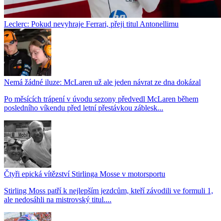
Leclerc: Pokud nevyhraje Ferrari, přeji titul Antonellimu
Nemá žádné iluze: McLaren už ale jeden návrat ze dna dokázal
Po měsících trápení v úvodu sezony předvedl McLaren během
posledního víkendu před letní přestávkou záblesk...
Čtyři epická vítězství Stirlinga Mosse v motorsportu
Stirling Moss patří k nejlepším jezdcům, kteří závodili ve formuli 1,
ale nedosáhli na mistrovský titul....