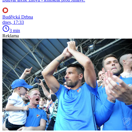
Budějcká Drbna
dnes, 17:33
3 min
Reklama