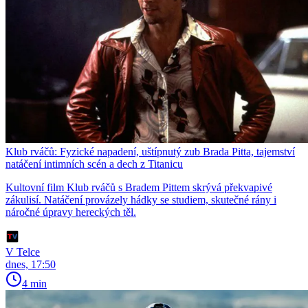
Klub rváčů: Fyzické napadení, uštípnutý zub Brada Pitta, tajemství
natáčení intimních scén a dech z Titanicu
Kultovní film Klub rváčů s Bradem Pittem skrývá překvapivé
zákulisí. Natáčení provázely hádky se studiem, skutečné rány i
náročné úpravy hereckých těl.
V Telce
dnes, 17:50
4 min