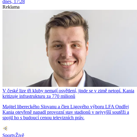
dnes, 17:28
Reklama
V české lize tři kluby nemají osvětlení, jinde se v zimě netopí. Kania
kritizuje infrastrukturu za 770 milionů
Majitel libereckého Slovanu a člen Ligového výboru LFA Ondřej
Kania otevřeně napadl provozní stav stadionů v nejvyšší soutěži a
spojil ho s budoucí cenou televizních práv.
SportyŽivě