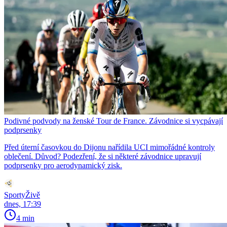
Podivné podvody na ženské Tour de France. Závodnice si vycpávají
podprsenky
Před úterní časovkou do Dijonu nařídila UCI mimořádné kontroly
oblečení. Důvod? Podezření, že si některé závodnice upravují
podprsenky pro aerodynamický zisk.
SportyŽivě
dnes, 17:39
4 min