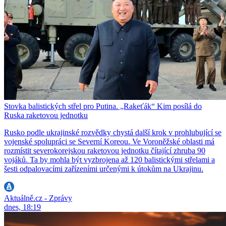
Stovka balistických střel pro Putina. „Rakeťák“ Kim posílá do
Ruska raketovou jednotku
Rusko podle ukrajinské rozvědky chystá další krok v prohlubující se
vojenské spolupráci se Severní Koreou. Ve Voroněžské oblasti má
rozmístit severokorejskou raketovou jednotku čítající zhruba 90
vojáků. Ta by mohla být vyzbrojena až 120 balistickými střelami a
šesti odpalovacími zařízeními určenými k útokům na Ukrajinu.
Aktuálně.cz - Zprávy
dnes, 18:19