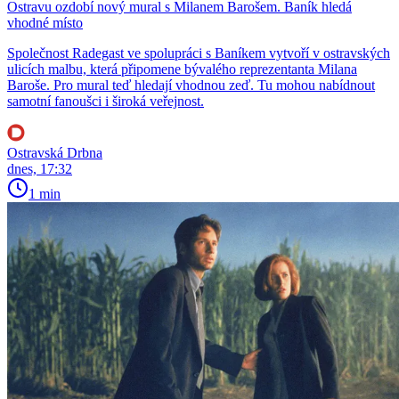
Ostravu ozdobí nový mural s Milanem Barošem. Baník hledá
vhodné místo
Společnost Radegast ve spolupráci s Baníkem vytvoří v ostravských
ulicích malbu, která připomene bývalého reprezentanta Milana
Baroše. Pro mural teď hledají vhodnou zeď. Tu mohou nabídnout
samotní fanoušci i široká veřejnost.
Ostravská Drbna
dnes, 17:32
1 min