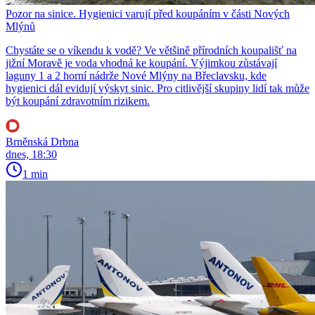
Pozor na sinice. Hygienici varují před koupáním v části Nových
Mlýnů
Chystáte se o víkendu k vodě? Ve většině přírodních koupališť na
jižní Moravě je voda vhodná ke koupání. Výjimkou zůstávají
laguny 1 a 2 horní nádrže Nové Mlýny na Břeclavsku, kde
hygienici dál evidují výskyt sinic. Pro citlivější skupiny lidí tak může
být koupání zdravotním rizikem.
Brněnská Drbna
dnes, 18:30
1 min