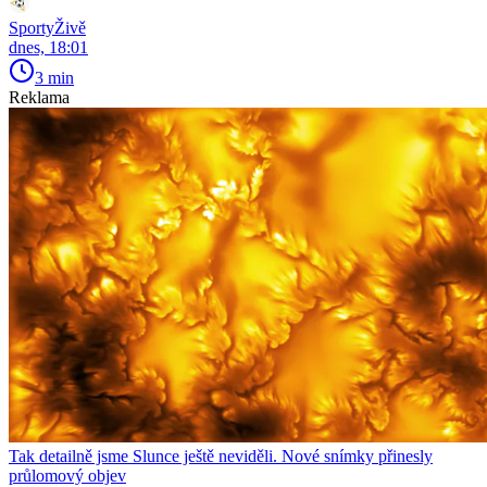
SportyŽivě
dnes, 18:01
3 min
Reklama
Tak detailně jsme Slunce ještě neviděli. Nové snímky přinesly
průlomový objev