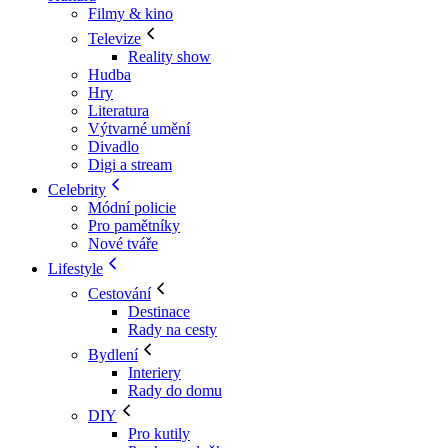
Filmy & kino
Televize
Reality show
Hudba
Hry
Literatura
Výtvarné umění
Divadlo
Digi a stream
Celebrity
Módní policie
Pro pamětníky
Nové tváře
Lifestyle
Cestování
Destinace
Rady na cesty
Bydlení
Interiery
Rady do domu
DIY
Pro kutily