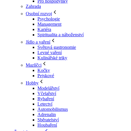
Pro hospodyňky
Zahrada
Osobní rozvoj
Psychologie
Management
Kariéra
Spiritualita a náboženství
Jídlo a vaření
Světová gastronomie
Levné vaření
Kulinářské triky
Mazlíčci
Kočky
Pejskové
Hobby
Modelářství
Včelařství
Rybaření
Letectví
Automobilismus
Adrenalin
Sběratelství
Houbaření