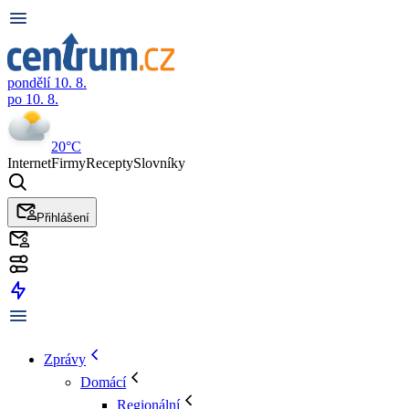
pondělí 10. 8.
po 10. 8.
20°C
Internet
Firmy
Recepty
Slovníky
Přihlášení
Zprávy
Domácí
Regionální