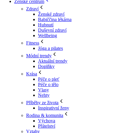
Ženské centrum
Zdraví
Ženské zdraví
Babiččina lékárna
Hubnutí
Duševní zdraví
Wellbeing
Fitness
Jóga a pilates
Módní trendy
Aktuální trendy
Doplňky
Krása
Péče o pleť
Péče o tělo
Vlasy
Nehty
Příběhy ze života
Inspirativní ženy
Rodina & komunita
Výchova
Přátelství
Vztahy