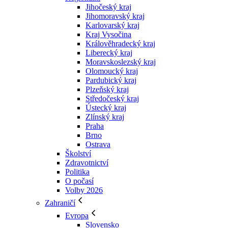
Jihočeský kraj
Jihomoravský kraj
Karlovarský kraj
Kraj Vysočina
Králověhradecký kraj
Liberecký kraj
Moravskoslezský kraj
Olomoucký kraj
Pardubický kraj
Plzeňský kraj
Středočeský kraj
Ústecký kraj
Zlínský kraj
Praha
Brno
Ostrava
Školství
Zdravotnictví
Politika
O počasí
Volby 2026
Zahraničí
Evropa
Slovensko