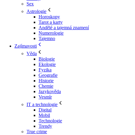
Sex
Astrologie
Horoskopy
Tarot a karty
Andělé a tajemná znamení
Numerologie
Tajemno
Zajímavosti
Věda
Biologie
Ekologie
Fyzika
Geografie
Historie
Chemie
Jazykověda
Vesmír
IT a technologie
Digital
Mobil
Technologie
Trendy
True crime