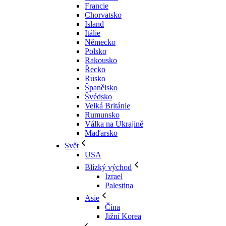
Francie
Chorvatsko
Island
Itálie
Německo
Polsko
Rakousko
Řecko
Rusko
Španělsko
Švédsko
Velká Británie
Rumunsko
Válka na Ukrajině
Maďarsko
Svět
USA
Blízký východ
Izrael
Palestina
Asie
Čína
Jižní Korea