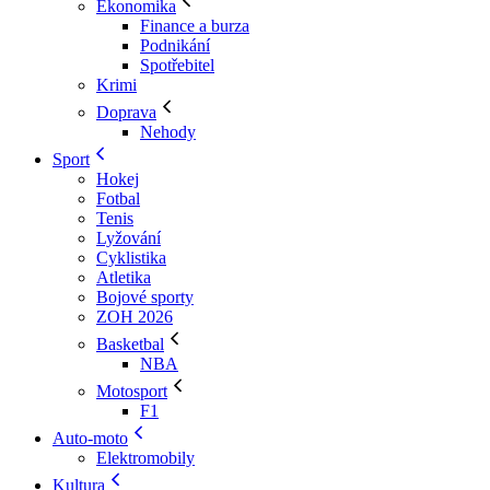
Ekonomika
Finance a burza
Podnikání
Spotřebitel
Krimi
Doprava
Nehody
Sport
Hokej
Fotbal
Tenis
Lyžování
Cyklistika
Atletika
Bojové sporty
ZOH 2026
Basketbal
NBA
Motosport
F1
Auto-moto
Elektromobily
Kultura