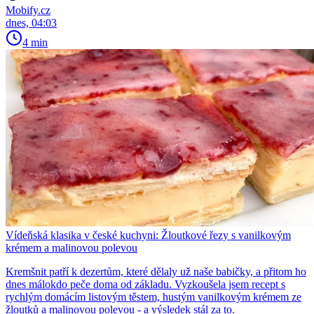
Mobify.cz
dnes, 04:03
4 min
Vídeňská klasika v české kuchyni: Žloutkové řezy s vanilkovým
krémem a malinovou polevou
Kremšnit patří k dezertům, které dělaly už naše babičky, a přitom ho
dnes málokdo peče doma od základu. Vyzkoušela jsem recept s
rychlým domácím listovým těstem, hustým vanilkovým krémem ze
žloutků a malinovou polevou - a výsledek stál za to.