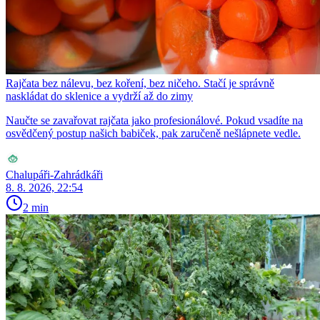
Rajčata bez nálevu, bez koření, bez ničeho. Stačí je správně
naskládat do sklenice a vydrží až do zimy
Naučte se zavařovat rajčata jako profesionálové. Pokud vsadíte na
osvědčený postup našich babiček, pak zaručeně nešlápnete vedle.
Chalupáři-Zahrádkáři
8. 8. 2026, 22:54
2 min