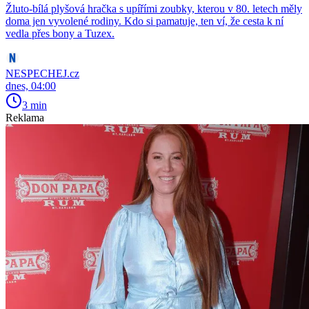
Žluto-bílá plyšová hračka s upířími zoubky, kterou v 80. letech měly
doma jen vyvolené rodiny. Kdo si pamatuje, ten ví, že cesta k ní
vedla přes bony a Tuzex.
NESPECHEJ.cz
dnes, 04:00
3 min
Reklama