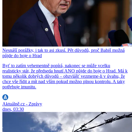
Nesnáší porážky, i tak to asi zkusí. Pět důvodů, proč Babiš možná
půjde do boje o Hrad
Byť to zatím vehementně popírá, nakonec se může vcelku
realisticky stát, že předseda hnutí ANO půjde do boje o Hrad. Má k
tomu několik dobrých důvodů – obzvlášť vezmeme-li v úvahu, že
chce vše řídit a mít nad vším pokud možno plnou kontrolu. A taky
potřebuje imunitu.
Aktuálně.cz - Zprávy
dnes, 03:30