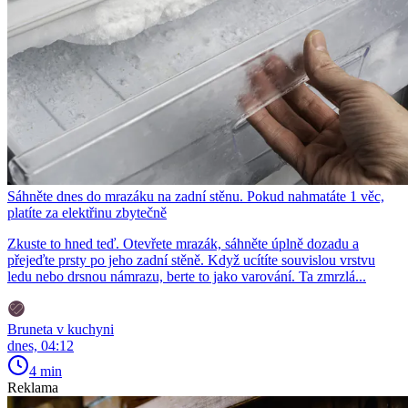
Sáhněte dnes do mrazáku na zadní stěnu. Pokud nahmatáte 1 věc,
platíte za elektřinu zbytečně
Zkuste to hned teď. Otevřete mrazák, sáhněte úplně dozadu a
přejeďte prsty po jeho zadní stěně. Když ucítíte souvislou vrstvu
ledu nebo drsnou námrazu, berte to jako varování. Ta zmrzlá...
Bruneta v kuchyni
dnes, 04:12
4 min
Reklama