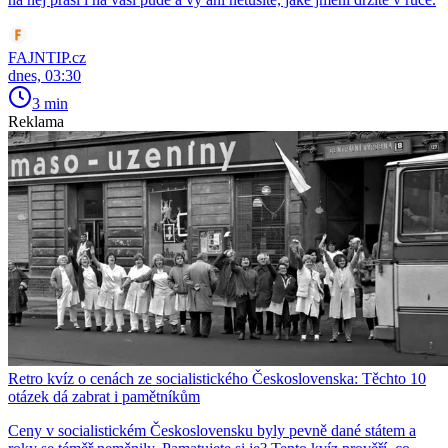
FAJNTIP.cz
dnes, 03:30
3 min
Reklama
Retro kvíz o cenách ze socialistického Československa: Těchto 10
otázek dá zabrat i pamětníkům
Ceny v socialistickém Československu byly pevně dané státem a