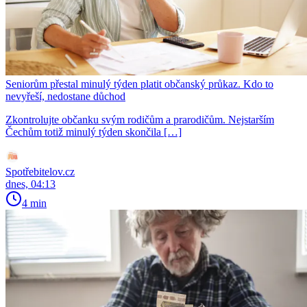
Seniorům přestal minulý týden platit občanský průkaz. Kdo to
nevyřeší, nedostane důchod
Zkontrolujte občanku svým rodičům a prarodičům. Nejstarším
Čechům totiž minulý týden skončila […]
Spotřebitelov.cz
dnes, 04:13
4 min