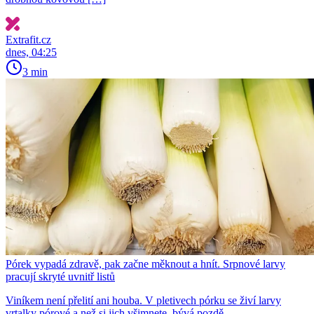
Extrafit.cz
dnes, 04:25
3 min
Pórek vypadá zdravě, pak začne měknout a hnít. Srpnové larvy
pracují skryté uvnitř listů
Viníkem není přelití ani houba. V pletivech pórku se živí larvy
vrtalky pórové a než si jich všimnete, bývá pozdě.