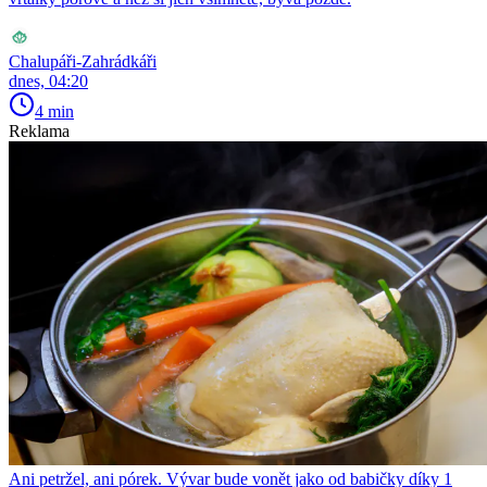
Chalupáři-Zahrádkáři
dnes, 04:20
4 min
Reklama
Ani petržel, ani pórek. Vývar bude vonět jako od babičky díky 1