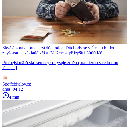
Skvělá zpráva pro starší důchodce. Důchody se v Česku budou
zvyšovat na základě věku. Můžete si přilepšit i 3000 Kč
Pro nejstarší české seniory se rýsuje změna, na kterou sice budou
léta […]
Spotřebitelov.cz
dnes, 04:12
4 min