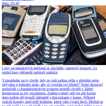
dnes, 03:30
Ceny socialistických telefonů se sluchátky raketově stoupají. Za
raritní kusy sběratelé nabízejí statisíce
Vzpomínáte na ty chvíle, kdy se celá rodina sešla v předsíni nebo
obýváku u jednoho stolu, aby si vytočila své blízké? Tento ikonický
společník s charakteristickým zvukem nesměl chybět v žádné
domácnosti za éry socialismu. Zatímco tehdy stál jen pár korun,
dnes kolem něj krouží sběratelé s tisícovkami v kapse. Některé
vzácné kousky mají totiž hodnotu, která vám vyrazí dech. Možná se
na něj práší i na vaší půdě a vy ani netušíte, jaké jmění držíte v ruce.