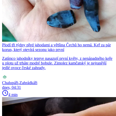
Plodí tři týdny před jahodami a většina Čechů ho nemá. Keř za pár
korun, který otevírá sezonu jako první
Zatímco jahodníky teprve nasazují první květy, z nenápadného keře
u plotu už trháte modré bobule. Zimolez kamčatský je nejranější
jedlé ovoce české zahrady.
Chalupáři-Zahrádkáři
dnes, 04:31
4 min