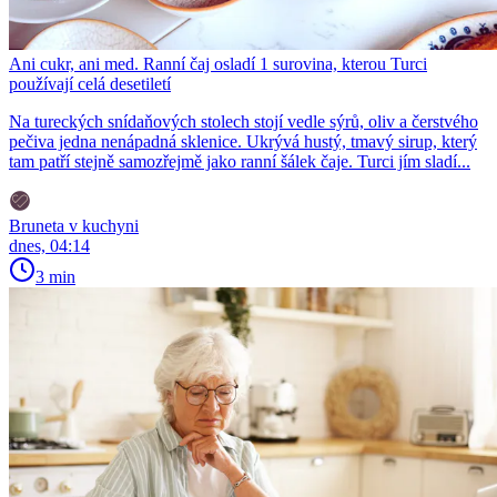
Ani cukr, ani med. Ranní čaj osladí 1 surovina, kterou Turci
používají celá desetiletí
Na tureckých snídaňových stolech stojí vedle sýrů, oliv a čerstvého
pečiva jedna nenápadná sklenice. Ukrývá hustý, tmavý sirup, který
tam patří stejně samozřejmě jako ranní šálek čaje. Turci jím sladí...
Bruneta v kuchyni
dnes, 04:14
3 min