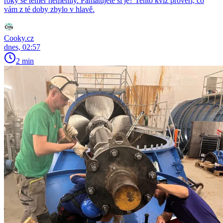
roky se téměř neměnily. Pamatujete si je? Tento kvíz prověří, co
vám z té doby zbylo v hlavě.
Cooky.cz
dnes, 02:57
2 min