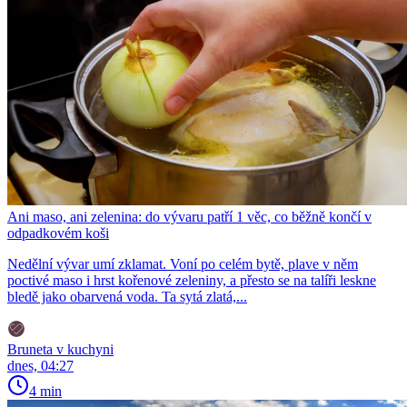
Ani maso, ani zelenina: do vývaru patří 1 věc, co běžně končí v
odpadkovém koši
Nedělní vývar umí zklamat. Voní po celém bytě, plave v něm
poctivé maso i hrst kořenové zeleniny, a přesto se na talíři leskne
bledě jako obarvená voda. Ta sytá zlatá,...
Bruneta v kuchyni
dnes, 04:27
4 min