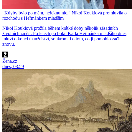
„Kdyby bylo po mém, neřeknu nic.“ Nikol Kouklová promluvila o
rozchodu s Heřmánkem mladším
Nikol Kouklová prožila během krátké doby několik zásadních
životních změn. Po letech po boku Karla Heřmánka mladšího dnes
mluví o konci manželství, soukromí i o tom, co jí pomohlo začít
znovu.
Žena.cz
dnes, 03:59