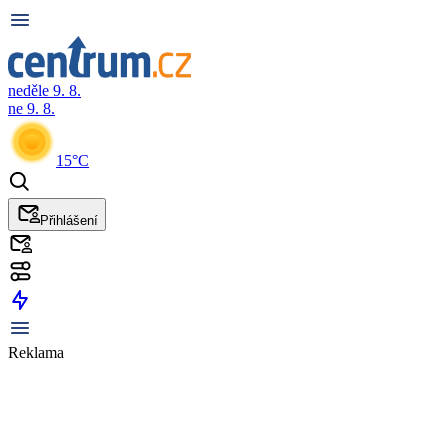
neděle 9. 8.
ne 9. 8.
15°C
Přihlášení
Reklama