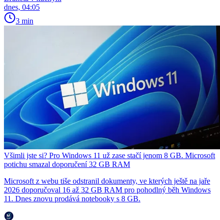
dnes, 04:05
3 min
Všimli jste si? Pro Windows 11 už zase stačí jenom 8 GB. Microsoft
potichu smazal doporučení 32 GB RAM
Microsoft z webu tiše odstranil dokumenty, ve kterých ještě na jaře
2026 doporučoval 16 až 32 GB RAM pro pohodlný běh Windows
11. Dnes znovu prodává notebooky s 8 GB.