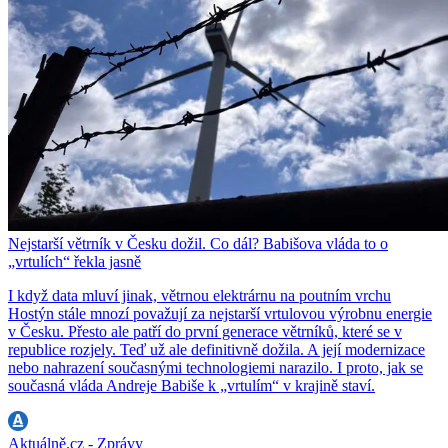
Nejstarší větrník v Česku dožil. Co dál? Babišova vláda to o
„vrtulích“ řekla jasně
I když data mluví jinak, větrnou elektrárnu na poutním vrchu
Hostýn stále mnozí považují za nejstarší vrtulovou výrobnu energie
v Česku. Přesto ale patří do první generace větrníků, které se v
republice rozjely. Teď už ale definitivně dožila. A její modernizace
nebo nahrazení současnými technologiemi narazilo. I proto, jak se
současná vláda Andreje Babiše k „vrtulím“ v krajině staví.
Aktuálně.cz - Zprávy