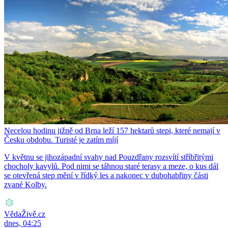
Necelou hodinu jižně od Brna leží 157 hektarů stepi, které nemají v
Česku obdobu. Turisté je zatím míjí
V květnu se jihozápadní svahy nad Pouzdřany rozsvítí stříbřitými
chocholy kavylů. Pod nimi se táhnou staré terasy a meze, o kus dál
se otevřená step mění v řídký les a nakonec v dubohabřiny části
zvané Kolby.
VědaŽivě.cz
dnes, 04:25