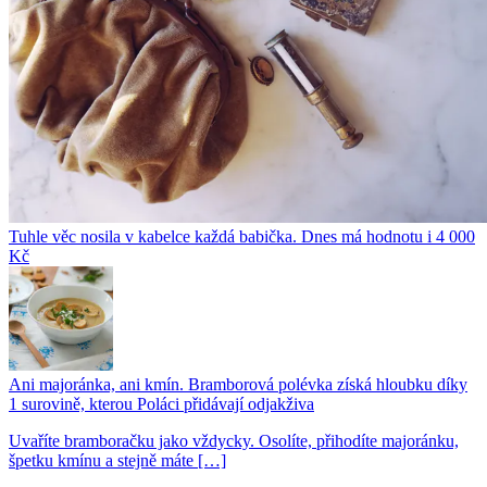
Tuhle věc nosila v kabelce každá babička. Dnes má hodnotu i 4 000
Kč
Ani majoránka, ani kmín. Bramborová polévka získá hloubku díky
1 surovině, kterou Poláci přidávají odjakživa
Uvaříte bramboračku jako vždycky. Osolíte, přihodíte majoránku,
špetku kmínu a stejně máte […]