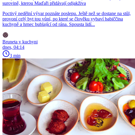
surovině, kterou Maďaři přidávají odjakživa
Poctivý nedělní vývar poznáte poslepu. Ještě než se dostane na stůl,
provoní celý byt tou vůní, po které se člověku vybaví babiččina
kuchyně a hrnec bublající od rána. Spousta lidí...
Bruneta v kuchyni
dnes, 04:14
3 min