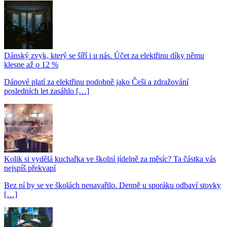
Dánský zvyk, který se šíří i u nás. Účet za elektřinu díky němu
klesne až o 12 %
Dánové platí za elektřinu podobně jako Češi a zdražování
posledních let zasáhlo […]
Kolik si vydělá kuchařka ve školní jídelně za měsíc? Ta částka vás
nejspíš překvapí
Bez ní by se ve školách nenavařilo. Denně u sporáku odbaví stovky
[…]