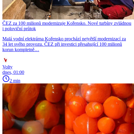
ČEZ za 100 milionů modernizuje Kořensko. Nové turbíny zvládnou
i poloviční průtok
Malá vodní elektrárna Kořensko prochází největší modernizací za
34 let svého provozu. ČEZ při investici přesahující 100 milionů
korun kompletně…
Volty
dnes, 01:00
2 min