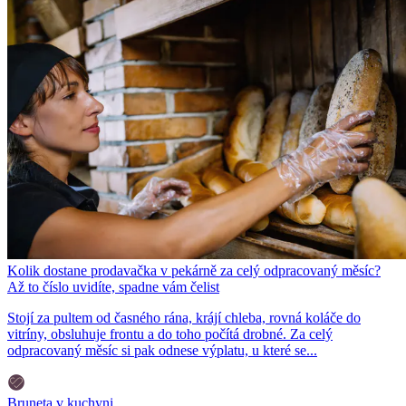
Kolik dostane prodavačka v pekárně za celý odpracovaný měsíc?
Až to číslo uvidíte, spadne vám čelist
Stojí za pultem od časného rána, krájí chleba, rovná koláče do
vitríny, obsluhuje frontu a do toho počítá drobné. Za celý
odpracovaný měsíc si pak odnese výplatu, u které se...
Bruneta v kuchyni