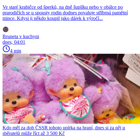
Ve staré krabičce od šperků, na dně šuplíku nebo v obálce po
prarodičích se u spousty rodin dodnes povaluje stříbrná pamětní
mince. Kdysi ji někdo koupil jako dárek k výročí...
Bruneta v kuchyni
dnes, 04:01
4 min
Kdo měl za dob ČSSR tohoto upírka na hraní, dnes si za něj u
sběratelů může říct až 3 500 Kč