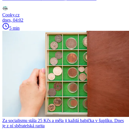
Cooky.cz
dnes, 04:02
5 min
Za socialismu stála 25 Kčs a měla ji každá babička v šuplíku. Dnes
je z ní sběratelská rarita