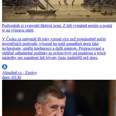
Podvodník si vymyslel fiktivní zemi. Z lidí vymámil peníze a poslal
je na výpravu smrti
V Česku za uplynulé tři roky vzrostl více než trojnásobně počet
investičních podvodů, výrazně ho totiž usnadňují deep fake
technologie, umělá inteligence a další nástroje. Propracované a
obtížně odhalitelné podfuky tu ovšem byly od pradávna a jejich
následky pro napálené lidi bývaly často fatálnější než dnes.
Aktuálně.cz - Zprávy
dnes, 03:30