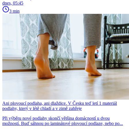
dnes, 05:45
3 min
Ani plovoucí podlaha, ani dlaždice. V Česku teď letí 1 materiál
podlahy, který v létě chladí a v zimě zahřeje
Při výběru nové podlahy skončí většina domácností u dvou
možností. Buď sáhnou po laminátové plovoucí podlaze, nebo po...