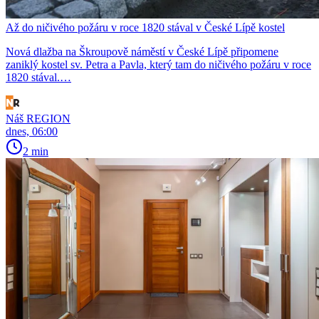
Až do ničivého požáru v roce 1820 stával v České Lípě kostel
Nová dlažba na Škroupově náměstí v České Lípě připomene
zaniklý kostel sv. Petra a Pavla, který tam do ničivého požáru v roce
1820 stával.…
Náš REGION
dnes, 06:00
2 min