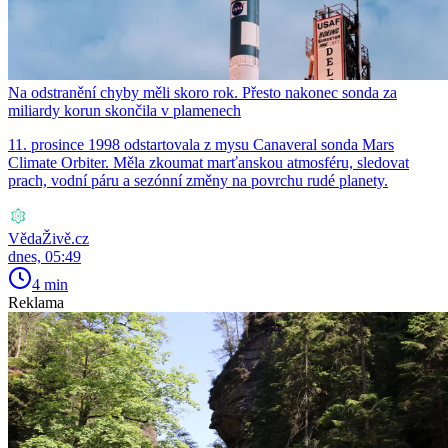
Na odstranění chyby měli skoro rok. Přesto nakonec sonda za
miliardy korun skončila v plamenech
11. prosince 1998 odstartovala z mysu Canaveral sonda Mars
Climate Orbiter. Měla zkoumat marťanskou atmosféru, sledovat
prach, vodní páru a sezónní změny na povrchu rudé planety.
VědaŽivě.cz
dnes, 05:49
4 min
Reklama