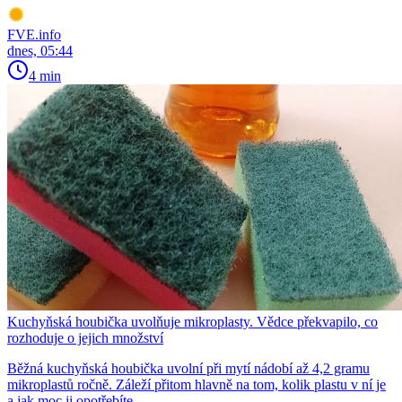
FVE.info
dnes, 05:44
4 min
Kuchyňská houbička uvolňuje mikroplasty. Vědce překvapilo, co
rozhoduje o jejich množství
Běžná kuchyňská houbička uvolní při mytí nádobí až 4,2 gramu
mikroplastů ročně. Záleží přitom hlavně na tom, kolik plastu v ní je
a jak moc ji opotřebíte.