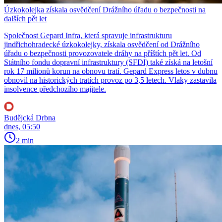
Úzkokolejka získala osvědčení Drážního úřadu o bezpečnosti na
dalších pět let
Společnost Gepard Infra, která spravuje infrastrukturu
jindřichohradecké úzkokolejky, získala osvědčení od Drážního
úřadu o bezpečnosti provozovatele dráhy na příštích pět let. Od
Státního fondu dopravní infrastruktury (SFDI) také získá na letošní
rok 17 milionů korun na obnovu tratí. Gepard Express letos v dubnu
obnovil na historických tratích provoz po 3,5 letech. Vlaky zastavila
insolvence předchozího majitele.
Budějcká Drbna
dnes, 05:50
2 min