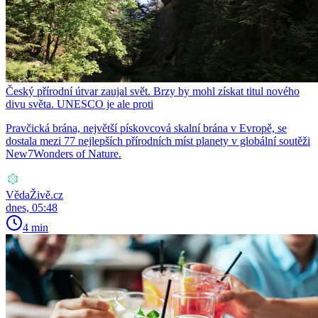
Český přírodní útvar zaujal svět. Brzy by mohl získat titul nového
divu světa. UNESCO je ale proti
Pravčická brána, největší pískovcová skalní brána v Evropě, se
dostala mezi 77 nejlepších přírodních míst planety v globální soutěži
New7Wonders of Nature.
VědaŽivě.cz
dnes, 05:48
4 min