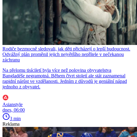
Rodiče bezmocně sledovali, jak děti přicházejí o lepší budoucnost.
Odvážný plán proměnil jejich největšího nepřítele v nečekanou
záchranu
Na přelomu tisíciletí byla více než polovina obyvatelstva
Bangladéše negramotná. Během čtvrt století ale stát zaznamenal
rapidní nárůst ve vzdělanosti. Jedním z důvodů je geniální nápad
jednoho z obyvatel.
Asianstyle
dnes, 06:00
3 min
Reklama