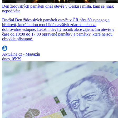
Den židovských památek dnes otevře v Česku i místa, kam se jinak
nepodíváte
Dnešní Den židovských památek otevře v ČR přes 60 synagog a
hřbitovů, které budou moci lidé navštívit zdarma nebo za
dobrovolné vstupné. Letošní devátý ročník akce zájemcům otevře v
čase od 10:00 do 17:00 opravené památky a památky, které nejsou
obvykle přístupné.
Aktuálně.cz - Magazín
dnes, 05:39