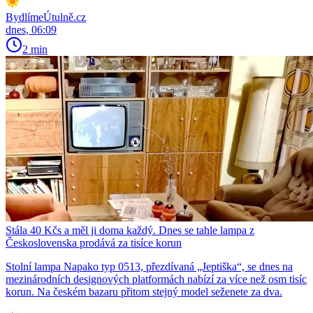
BydlímeÚtulně.cz
dnes, 06:09
2 min
Stála 40 Kčs a měl ji doma každý. Dnes se tahle lampa z
Československa prodává za tisíce korun
Stolní lampa Napako typ 0513, přezdívaná „Jeptiška“, se dnes na
mezinárodních designových platformách nabízí za více než osm tisíc
korun. Na českém bazaru přitom stejný model seženete za dva.