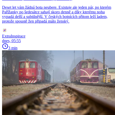
Deset let vám žádná bota neubere. Existuje ale jeden pár, po kterém
Pařížanky po šedesátce sahají skoro denně a díky kterému noha
vypadá delší a subtilnější. V českých botnících přitom leží ladem,
protože spoustě žen připadá málo ženský.
ExtraInspirace
dnes, 05:55
3 min