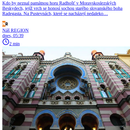
Kdo by neznal památnou horu Radhošť v Moravskoslezských
Beskydech, jejíž vrch se honosí sochou starého slovanského boha
Radegasta. Na Pustevnách, které se nacházejí nedaleko…
Náš REGION
dnes, 05:39
2 min