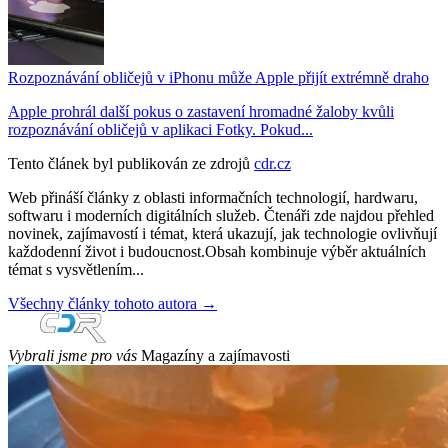
Rozpoznávání obličejů v iPhonu může Apple přijít extrémně draho
Apple prohrál další pokus o zastavení hromadné žaloby kvůli
rozpoznávání obličejů v aplikaci Fotky. Pokud...
Tento článek byl publikován ze zdrojů
cdr.cz
Web přináší články z oblasti informačních technologií, hardwaru,
softwaru i moderních digitálních služeb. Čtenáři zde najdou přehled
novinek, zajímavostí i témat, která ukazují, jak technologie ovlivňují
každodenní život i budoucnost.Obsah kombinuje výběr aktuálních
témat s vysvětlením...
Všechny články tohoto autora →
Vybrali jsme pro vás
Magazíny a zajímavosti