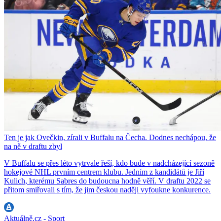
Ten je jak Ovečkin, zírali v Buffalu na Čecha. Dodnes nechápou, že
na ně v draftu zbyl
V Buffalu se přes léto vytrvale řeší, kdo bude v nadcházející sezoně
hokejové NHL prvním centrem klubu. Jedním z kandidátů je Jiří
Kulich, kterému Sabres do budoucna hodně věří. V draftu 2022 se
přitom smiřovali s tím, že jim českou naději vyfoukne konkurence.
Aktuálně.cz - Sport