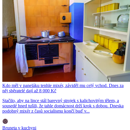
Kdo měl v paneláku tenhle mixér, záviděl mu celý vchod. Dnes za
něj sběratelé dají až 8 000 Kč
Stačilo, aby na lince stál barevný strojek s kalichovitým tělem, a
sousedé hned tušili, že tahle domácnost drží krok s dobou. Dneska
podobný mixér z časů socialismu končí buď v...
Bruneta v kuchyni