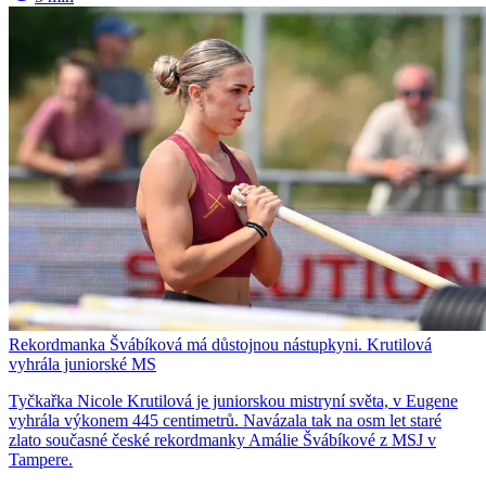
Rekordmanka Švábíková má důstojnou nástupkyni. Krutilová
vyhrála juniorské MS
Tyčkařka Nicole Krutilová je juniorskou mistryní světa, v Eugene
vyhrála výkonem 445 centimetrů. Navázala tak na osm let staré
zlato současné české rekordmanky Amálie Švábíkové z MSJ v
Tampere.