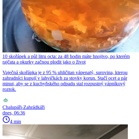
10 skořápek a půl litru octa: za 48 hodin máte hnojivo, po kterém
rajčata a okurky začnou plodit jako o život
Vaječná skořápka je z 95 % uhličitan vápenatý, surovina, kterou
zahradníci kupují v lahvičkách za stovky korun. Stačí ocet a pár
minut, aby se z kuchyňského odpadu stal rozpustný vápníkový
roztok.
Chalupáři-Zahrádkáři
dnes, 06:36
4 min