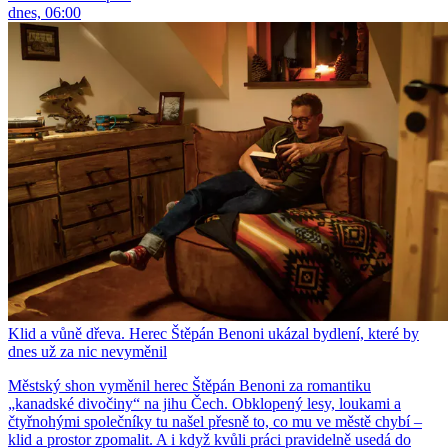
dnes, 06:00
Klid a vůně dřeva. Herec Štěpán Benoni ukázal bydlení, které by
dnes už za nic nevyměnil
Městský shon vyměnil herec Štěpán Benoni za romantiku
„kanadské divočiny“ na jihu Čech. Obklopený lesy, loukami a
čtyřnohými společníky tu našel přesně to, co mu ve městě chybí –
klid a prostor zpomalit. A i když kvůli práci pravidelně usedá do