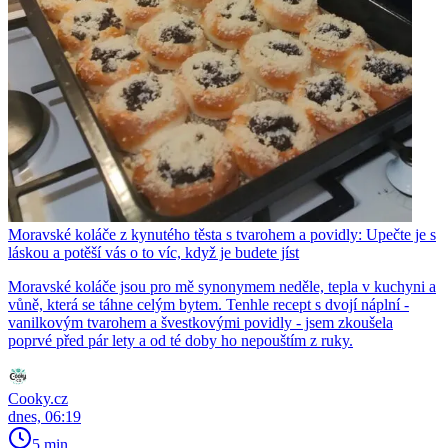
Moravské koláče z kynutého těsta s tvarohem a povidly: Upečte je s
láskou a potěší vás o to víc, když je budete jíst
Moravské koláče jsou pro mě synonymem neděle, tepla v kuchyni a
vůně, která se táhne celým bytem. Tenhle recept s dvojí náplní -
vanilkovým tvarohem a švestkovými povidly - jsem zkoušela
poprvé před pár lety a od té doby ho nepouštím z ruky.
Cooky.cz
dnes, 06:19
5 min