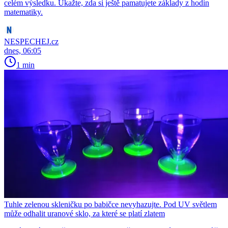
celém výsledku. Ukažte, zda si ještě pamatujete základy z hodin
matematiky.
NESPECHEJ.cz
dnes, 06:05
1 min
Tuhle zelenou skleničku po babičce nevyhazujte. Pod UV světlem
může odhalit uranové sklo, za které se platí zlatem