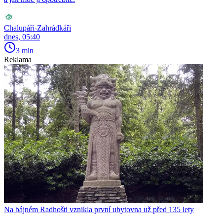
Chalupáři-Zahrádkáři
dnes, 05:40
3 min
Reklama
Na bájném Radhošti vznikla první ubytovna už před 135 lety