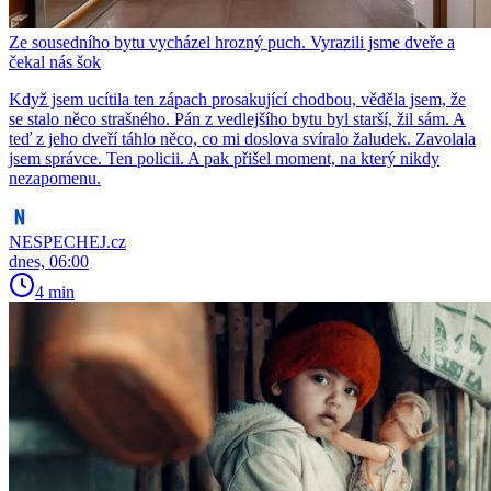
Ze sousedního bytu vycházel hrozný puch. Vyrazili jsme dveře a
čekal nás šok
Když jsem ucítila ten zápach prosakující chodbou, věděla jsem, že
se stalo něco strašného. Pán z vedlejšího bytu byl starší, žil sám. A
teď z jeho dveří táhlo něco, co mi doslova svíralo žaludek. Zavolala
jsem správce. Ten policii. A pak přišel moment, na který nikdy
nezapomenu.
NESPECHEJ.cz
dnes, 06:00
4 min