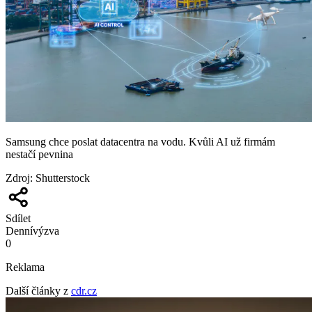
Samsung chce poslat datacentra na vodu. Kvůli AI už firmám
nestačí pevnina
Zdroj
:
Shutterstock
Sdílet
Denní
výzva
0
Reklama
Další články z
cdr.cz