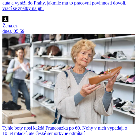
auta a vyráží do Prahy, jakmile mu to pracovní povinnosti dovolí,
vrací se zpátky na jih.
Žena.cz
dnes, 05:59
Tyhle boty nosí každá Francouzka po 60. Nohy v nich vypadají o
10 let mladší, ale české seniorky je odmítají