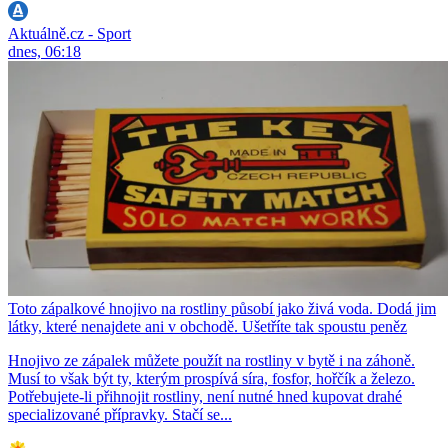
Aktuálně.cz - Sport
dnes, 06:18
Toto zápalkové hnojivo na rostliny působí jako živá voda. Dodá jim
látky, které nenajdete ani v obchodě. Ušetříte tak spoustu peněz
Hnojivo ze zápalek můžete použít na rostliny v bytě i na záhoně.
Musí to však být ty, kterým prospívá síra, fosfor, hořčík a železo.
Potřebujete-li přihnojit rostliny, není nutné hned kupovat drahé
specializované přípravky. Stačí se...