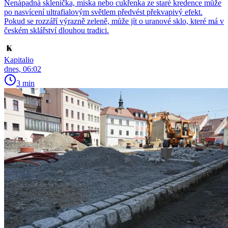
Nenápadná sklenička, miska nebo cukřenka ze staré kredence může
po nasvícení ultrafialovým světlem předvést překvapivý efekt.
Pokud se rozzáří výrazně zeleně, může jít o uranové sklo, které má v
českém sklářství dlouhou tradici.
Kapitalio
dnes, 06:02
3 min