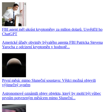
FBI agent měl ukrást kryptoměny za milion dolarů. Usvědčil ho
ChatGPT
Americké úřady obvinily bývalého agenta FBI Patricka Stevena
Yarocha z odcizení kryptoměn v hodnotě...
První měsíc mimo Sluneční soustavu: Vědci možná objevili
výjimečný systém
Astronomové oznámili objev objektu, který by mohl být vůbec
prvním potvrzeným měsícem mimo Sluneční...