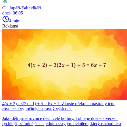
Chalupáři-Zahrádkáři
dnes, 06:05
4 min
Reklama
4(x + 2) - 3(2x - 1) + 5 = 6x + 7: Zkuste překonat nástrahy této
rovnice a vypočítejte správný výsledek
Jako děti jsme rovnice řešili celé hodiny. Tohle je dospělá verze -
rychlejší, záludnější a s jedním skrytým detailem, který rozhodne o