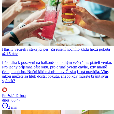
Hlasitý večírek i štěkající pes. Za rušení nočního klidu hrozí pokuta
až 15 tisíc
Léto láká k posezení na balkoně a dlouhým večerům s přáteli venku.
Pro jedny příjemná část roku, pro druhé ovšem chvíle, kdy marně
čekají na ticho. Noční klid má přitom v Česku jasná pravidla. Víte,
jakou můžete za hluk dostat pokutu, anebo kdy můžete bránit svůj
spánek?
Pražská Drbna
dnes, 05:47
2 min