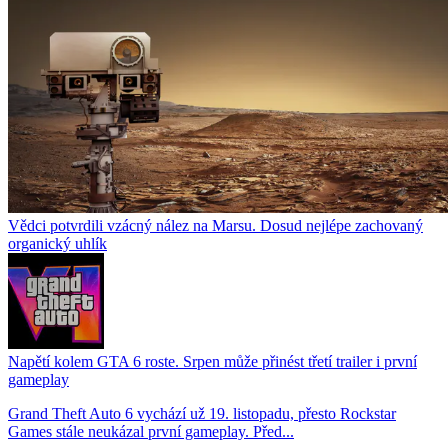
Vědci potvrdili vzácný nález na Marsu. Dosud nejlépe zachovaný
organický uhlík
Napětí kolem GTA 6 roste. Srpen může přinést třetí trailer i první
gameplay
Grand Theft Auto 6 vychází už 19. listopadu, přesto Rockstar
Games stále neukázal první gameplay. Před...