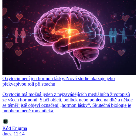
Oxytocin není jen hormon lásky. Nová studie ukazuje jeho
překvapivou roli při strachu
Oxytocin má možná jeden z nejzavádějících mediálních životopisů
ze všech hormonů. Stačí objetí, polibek nebo pohled na dítě a někde
se téměř jistě objeví označení „hormon lásky“. Skutečná biologie je
mnohem méně romantická.
Kód Enigma
dnes, 12:14