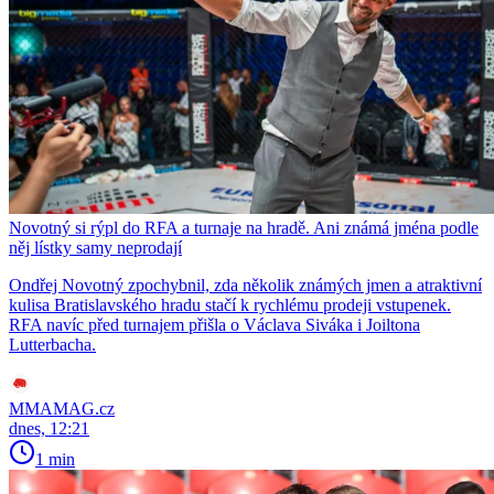
Novotný si rýpl do RFA a turnaje na hradě. Ani známá jména podle
něj lístky samy neprodají
Ondřej Novotný zpochybnil, zda několik známých jmen a atraktivní
kulisa Bratislavského hradu stačí k rychlému prodeji vstupenek.
RFA navíc před turnajem přišla o Václava Siváka i Joiltona
Lutterbacha.
MMAMAG.cz
dnes, 12:21
1 min