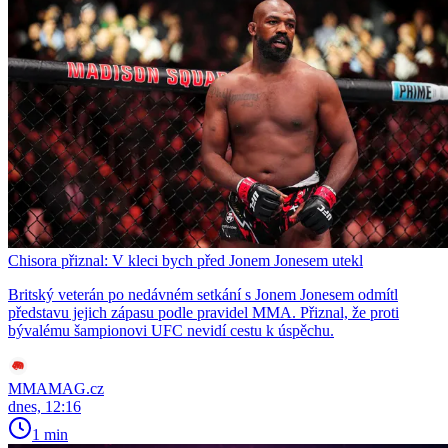
Chisora přiznal: V kleci bych před Jonem Jonesem utekl
Britský veterán po nedávném setkání s Jonem Jonesem odmítl
představu jejich zápasu podle pravidel MMA. Přiznal, že proti
bývalému šampionovi UFC nevidí cestu k úspěchu.
MMAMAG.cz
dnes, 12:16
1 min