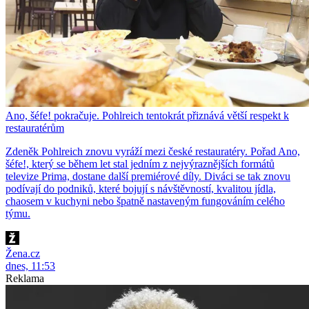
Ano, šéfe! pokračuje. Pohlreich tentokrát přiznává větší respekt k
restauratérům
Zdeněk Pohlreich znovu vyráží mezi české restauratéry. Pořad Ano,
šéfe!, který se během let stal jedním z nejvýraznějších formátů
televize Prima, dostane další premiérové díly. Diváci se tak znovu
podívají do podniků, které bojují s návštěvností, kvalitou jídla,
chaosem v kuchyni nebo špatně nastaveným fungováním celého
týmu.
Žena.cz
dnes, 11:53
Reklama