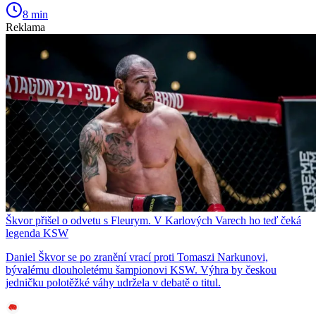
8 min
Reklama
Škvor přišel o odvetu s Fleurym. V Karlových Varech ho teď čeká
legenda KSW
Daniel Škvor se po zranění vrací proti Tomaszi Narkunovi,
bývalému dlouholetému šampionovi KSW. Výhra by českou
jedničku polotěžké váhy udržela v debatě o titul.