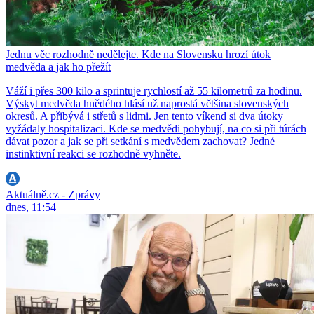
Jednu věc rozhodně nedělejte. Kde na Slovensku hrozí útok
medvěda a jak ho přežít
Váží i přes 300 kilo a sprintuje rychlostí až 55 kilometrů za hodinu.
Výskyt medvěda hnědého hlásí už naprostá většina slovenských
okresů. A přibývá i střetů s lidmi. Jen tento víkend si dva útoky
vyžádaly hospitalizaci. Kde se medvědi pohybují, na co si při túrách
dávat pozor a jak se při setkání s medvědem zachovat? Jedné
instinktivní reakci se rozhodně vyhněte.
Aktuálně.cz - Zprávy
dnes, 11:54