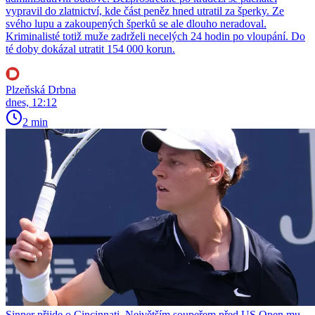
vypravil do zlatnictví, kde část peněz hned utratil za šperky. Ze
svého lupu a zakoupených šperků se ale dlouho neradoval.
Kriminalisté totiž muže zadrželi necelých 24 hodin po vloupání. Do
té doby dokázal utratit 154 000 korun.
Plzeňská Drbna
dnes, 12:12
2 min
Sinner přijde o Cincinnati. Největším soupeřem před US Open mu