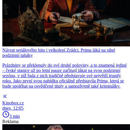
Návrat seriálového hitu i velkolepí Zrádci. Prima láká na silné
podzimní taháky
Prázdniny se překlenuly do své druhé poloviny, a to znamená jediné
– české stanice už po letní pauze začínají lákat na svou podzimní
sezónu, v níž řada z nich tradičně představuje své největší trumfy
roku. Jako první svou nabídku oficiálně představila Prima, která se
bude spoléhat na osvědčené tituly a samozřejmě také kriminálky.
Kinobox.cz
dnes, 12:05
3 min
Reklama