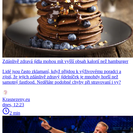
Zdánlivě zdravá jídla mohou mít vyšší obsah kalorií než hamburger
Lidé jsou často zklamaní, když přijdou k výživovému poradci a
zjistí, že jejich zdánlivě zdravý jídelníček je mnohdy horší než
samotný fastfood. Neděláte podobné chyby při stravovaní i vy?
Krasnezeny.eu
dnes, 12:23
2 min