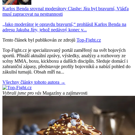
Karlos Benda srovnal moderátory Clashe: Jíra byl bravurní, Vláďa
musí zapracovat na nestrannosti
„Jako moderátor je opravdu bravurní,“ prohlásil Karlos Benda na
adresu Jakuba Jíry, jehož nedávný konec v...
Tento článek byl publikován ze zdrojů
Top-Fight.cz
Top-Fight.cz je specializovaný portál zaměřený na svět bojových
sportů. Přináší aktuální zprávy, výsledky, analýzy a rozhovory ze
scény MMA, boxu, kickboxu a dalších disciplín. Sleduje domácí i
zahraniční zápasy, představuje profily bojovníků a nabízí pohled do
zákulisí turnajů. Obsah míří na...
Všechny články tohoto autora →
Vybrali jsme pro vás
Magazíny a zajímavosti