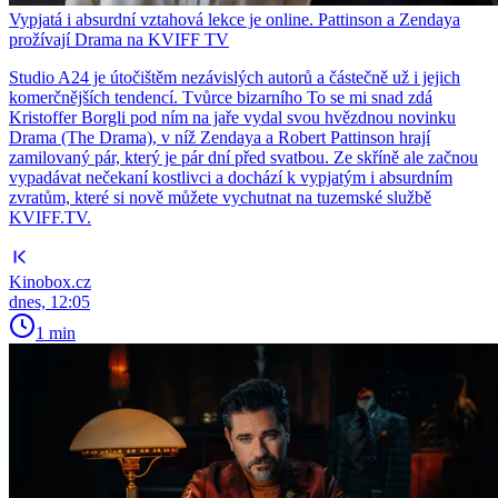
Vypjatá i absurdní vztahová lekce je online. Pattinson a Zendaya
prožívají Drama na KVIFF TV
Studio A24 je útočištěm nezávislých autorů a částečně už i jejich
komerčnějších tendencí. Tvůrce bizarního To se mi snad zdá
Kristoffer Borgli pod ním na jaře vydal svou hvězdnou novinku
Drama (The Drama), v níž Zendaya a Robert Pattinson hrají
zamilovaný pár, který je pár dní před svatbou. Ze skříně ale začnou
vypadávat nečekaní kostlivci a dochází k vypjatým i absurdním
zvratům, které si nově můžete vychutnat na tuzemské službě
KVIFF.TV.
Kinobox.cz
dnes, 12:05
1 min