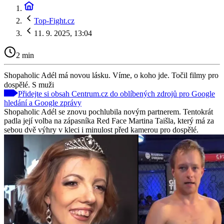
Top-Fight.cz
11. 9. 2025, 13:04
2 min
Shopaholic Adél má novou lásku. Víme, o koho jde. Točil filmy pro
dospělé. S muži
Přidejte si obsah Centrum.cz do oblíbených zdrojů pro Google
hledání a Google zprávy
Shopaholic Adél se znovu pochlubila novým partnerem. Tentokrát
padla její volba na zápasníka Red Face Martina Taišla, který má za
sebou dvě výhry v kleci i minulost před kamerou pro dospělé.