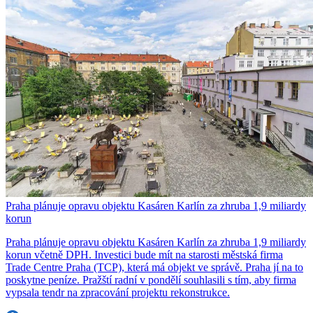
Praha plánuje opravu objektu Kasáren Karlín za zhruba 1,9 miliardy
korun
Praha plánuje opravu objektu Kasáren Karlín za zhruba 1,9 miliardy
korun včetně DPH. Investici bude mít na starosti městská firma
Trade Centre Praha (TCP), která má objekt ve správě. Praha jí na to
poskytne peníze. Pražští radní v pondělí souhlasili s tím, aby firma
vypsala tendr na zpracování projektu rekonstrukce.