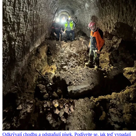
Odkrývají chodbu a odstraňují písek. Podívejte se, jak teď vypadají