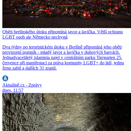
Oběti berlínského útoku připomíná javor a lavička. Větší ochranu
LGBT osob ale Německo nechystá
Dva týdny po teroristickém útoku v Berlíně připomíná jeho oběti
provizorní pomník - mladý javor a lavička v duhových barvách.
Jednadvacetiletý islamista najel v centrálním parku Tiergarten 25.
července při manifestaci za práva komunity LGBT+ do lidí, jednu
ženu zabil a dalších 31 zranil.
Aktuálně.cz - Zprávy
dnes, 11:57