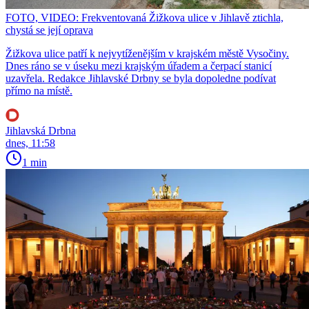
FOTO, VIDEO: Frekventovaná Žižkova ulice v Jihlavě ztichla,
chystá se její oprava
Žižkova ulice patří k nejvytíženějším v krajském městě Vysočiny.
Dnes ráno se v úseku mezi krajským úřadem a čerpací stanicí
uzavřela. Redakce Jihlavské Drbny se byla dopoledne podívat
přímo na místě.
Jihlavská Drbna
dnes, 11:58
1 min