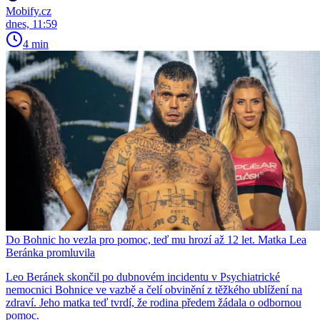
Mobify.cz
dnes, 11:59
4 min
Do Bohnic ho vezla pro pomoc, teď mu hrozí až 12 let. Matka Lea
Beránka promluvila
Leo Beránek skončil po dubnovém incidentu v Psychiatrické
nemocnici Bohnice ve vazbě a čelí obvinění z těžkého ublížení na
zdraví. Jeho matka teď tvrdí, že rodina předem žádala o odbornou
pomoc.