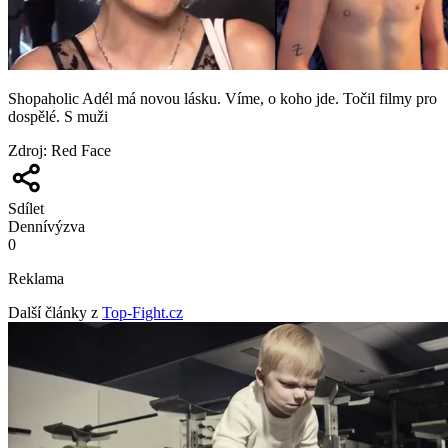
Shopaholic Adél má novou lásku. Víme, o koho jde. Točil filmy pro
dospělé. S muži
Zdroj
:
Red Face
Sdílet
Denní
výzva
0
Reklama
Další články z
Top-Fight.cz