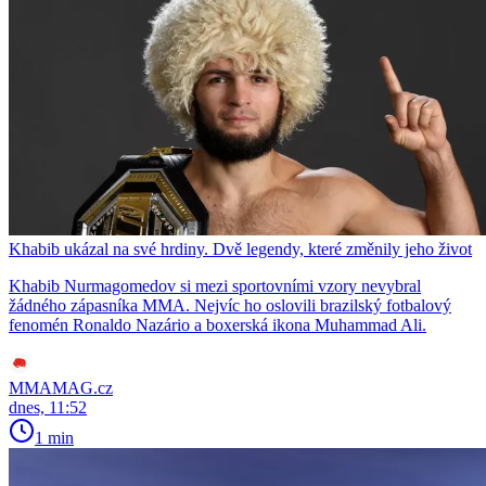
Khabib ukázal na své hrdiny. Dvě legendy, které změnily jeho život
Khabib Nurmagomedov si mezi sportovními vzory nevybral
žádného zápasníka MMA. Nejvíc ho oslovili brazilský fotbalový
fenomén Ronaldo Nazário a boxerská ikona Muhammad Ali.
MMAMAG.cz
dnes, 11:52
1 min