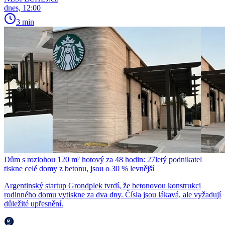
dnes, 12:00
3 min
Dům s rozlohou 120 m² hotový za 48 hodin: 27letý podnikatel
tiskne celé domy z betonu, jsou o 30 % levnější
Argentinský startup Grondplek tvrdí, že betonovou konstrukci
rodinného domu vytiskne za dva dny. Čísla jsou lákavá, ale vyžadují
důležité upřesnění.