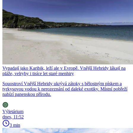
Vypadají jako Karibik, leží ale v Evropě. Vnější Hebridy lákají na
pláže, velryby i tisíce let staré menhiry
Souostroví Vnější Hebridy ukrývá zátoky s bělostným pískem a
tyrkysovou vodou k nerozeznání od daleké exotiky. Místní pobřeží
nabízí panenskou přírodu.
Výletárium
dnes, 11:52
3 min