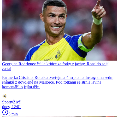
Georgina Rodríguez čelila kritice za fotky z jachty. Ronaldo se jí
zastal
Partnerka Cristiana Ronalda zveřejnila 4. srpna na Instagramu sedm
snímků z dovolené na Mallorce. Pod fotkami se strhla lavina
komentářů o jejím těle.
SportyŽivě
dnes, 12:01
3 min