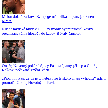
Milion dolarů za krev. Rampage má radikální plán, jak změnit
MMA
Nudné taktické bitvy v UFC by mohly být minulostí, kdyby
organizace sáhla hlouběji do kapsy. Bývalý šampion...
Ondřej Novotný pokáral Spicy Páju za špatný přístup a Ondřeji
Raškovi nečekaně změnil váhu
„Proč mi říkají, že už je to nebaví, že tě skoro chtějí vyhodit?“ udeřil
promotér Ondřej Novotný na Pavla...