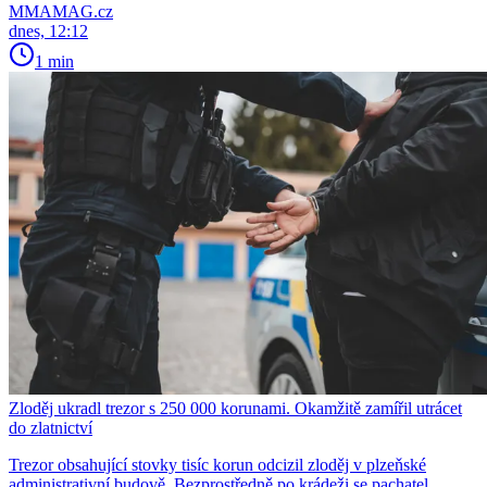
MMAMAG.cz
dnes, 12:12
1 min
Zloděj ukradl trezor s 250 000 korunami. Okamžitě zamířil utrácet
do zlatnictví
Trezor obsahující stovky tisíc korun odcizil zloděj v plzeňské
administrativní budově. Bezprostředně po krádeži se pachatel