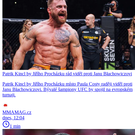
Patrik Kincl by Jiřího Procházku rád viděl proti Janu Błachowiczovi
Patrik Kincl by Jiřího Procházku místo Paula Costy raději viděl proti
Janu Błachowiczovi. Bývalé šampiony UFC by spojil na evropském
turnaji.
MMAMAG.cz
dnes, 12:04
1 min