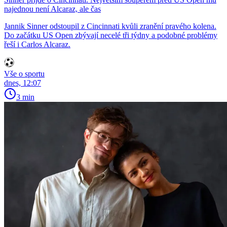
najednou není Alcaraz, ale čas
Jannik Sinner odstoupil z Cincinnati kvůli zranění pravého kolena.
Do začátku US Open zbývají necelé tři týdny a podobné problémy
řeší i Carlos Alcaraz.
Vše o sportu
dnes, 12:07
3 min