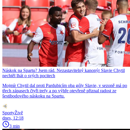
Náskok na Spartu? Jsem rád. Nezastavitelný kanonýr Slavie Chytil
nechtěl lhát o svých pocitech
Mojmír Chytil dal proti Pardubicím oba góly Slavie, v sezoně má po
třech zápasech čtyři trefy a po výhře otevřeně přiznal radost ze
šestibodového náskoku na Spartu.
SportyŽivě
dnes, 12:18
3 min