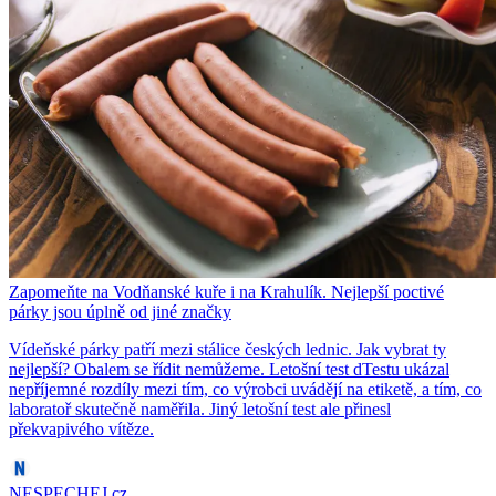
Zapomeňte na Vodňanské kuře i na Krahulík. Nejlepší poctivé
párky jsou úplně od jiné značky
Vídeňské párky patří mezi stálice českých lednic. Jak vybrat ty
nejlepší? Obalem se řídit nemůžeme. Letošní test dTestu ukázal
nepříjemné rozdíly mezi tím, co výrobci uvádějí na etiketě, a tím, co
laboratoř skutečně naměřila. Jiný letošní test ale přinesl
překvapivého vítěze.
NESPECHEJ.cz