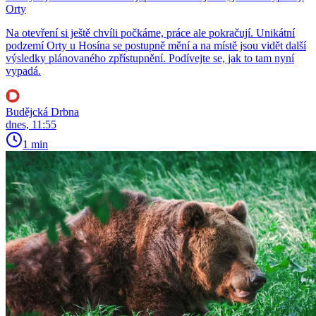
Orty
Na otevření si ještě chvíli počkáme, práce ale pokračují. Unikátní
podzemí Orty u Hosína se postupně mění a na místě jsou vidět další
výsledky plánovaného zpřístupnění. Podívejte se, jak to tam nyní
vypadá.
Budějcká Drbna
dnes, 11:55
1 min