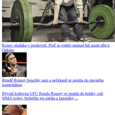
Konec strašáka v posilovně. Proč se rodiče nemusí bát pustit děti k
činkám
Rondě Rousey bouchly saze a nečekaně se pustila do slavného
komentátora
Bývalá královna UFC Ronda Rousey se pustila do kritiky celé
MMA scény. Nešetřila jen média a fanoušky,...