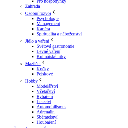
Pro hospodyňky
Zahrada
Osobní rozvoj
Psychologie
Management
Kariéra
Spiritualita a náboženství
Jídlo a vaření
Světová gastronomie
Levné vaření
Kulinářské triky
Mazlíčci
Kočky
Pejskové
Hobby
Modelářství
Včelařství
Rybaření
Letectví
Automobilismus
Adrenalin
Sběratelství
Houbaření