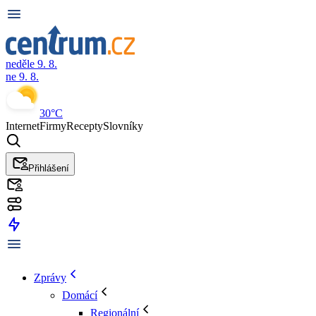
neděle 9. 8.
ne 9. 8.
30°C
Internet
Firmy
Recepty
Slovníky
Přihlášení
Zprávy
Domácí
Regionální