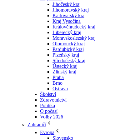
Jihočeský kraj
Jihomoravský kraj
Karlovarský kraj
Kraj Vysočina
Králověhradecký kraj
Liberecký kraj
Moravskoslezský kraj
Olomoucký kraj
Pardubický kraj
Plzeňský kraj
Středočeský kraj
Ústecký kraj
Zlínský kraj
Praha
Brno
Ostrava
Školství
Zdravotnictví
Politika
O počasí
Volby 2026
Zahraničí
Evropa
Slovensko