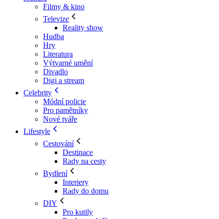
Filmy & kino
Televize
Reality show
Hudba
Hry
Literatura
Výtvarné umění
Divadlo
Digi a stream
Celebrity
Módní policie
Pro pamětníky
Nové tváře
Lifestyle
Cestování
Destinace
Rady na cesty
Bydlení
Interiery
Rady do domu
DIY
Pro kutily