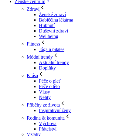
Ženské centrum
Zdraví
Ženské zdraví
Babiččina lékárna
Hubnutí
Duševní zdraví
Wellbeing
Fitness
Jóga a pilates
Módní trendy
Aktuální trendy
Doplňky
Krása
Péče o pleť
Péče o tělo
Vlasy
Nehty
Příběhy ze života
Inspirativní ženy
Rodina & komunita
Výchova
Přátelství
Vztahy