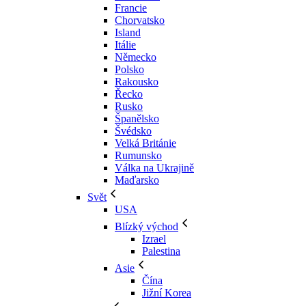
Francie
Chorvatsko
Island
Itálie
Německo
Polsko
Rakousko
Řecko
Rusko
Španělsko
Švédsko
Velká Británie
Rumunsko
Válka na Ukrajině
Maďarsko
Svět
USA
Blízký východ
Izrael
Palestina
Asie
Čína
Jižní Korea