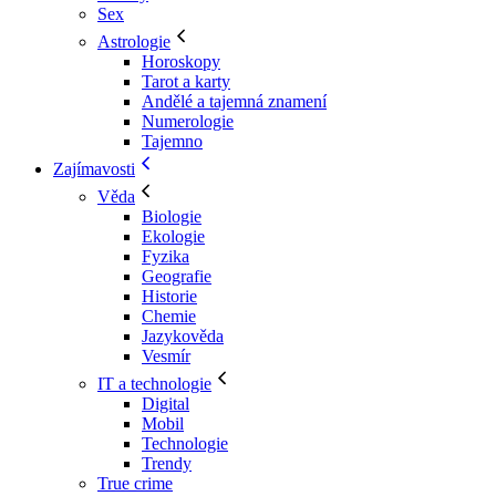
Sex
Astrologie
Horoskopy
Tarot a karty
Andělé a tajemná znamení
Numerologie
Tajemno
Zajímavosti
Věda
Biologie
Ekologie
Fyzika
Geografie
Historie
Chemie
Jazykověda
Vesmír
IT a technologie
Digital
Mobil
Technologie
Trendy
True crime