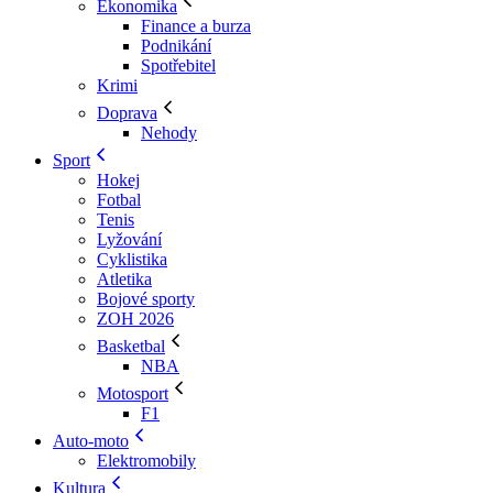
Ekonomika
Finance a burza
Podnikání
Spotřebitel
Krimi
Doprava
Nehody
Sport
Hokej
Fotbal
Tenis
Lyžování
Cyklistika
Atletika
Bojové sporty
ZOH 2026
Basketbal
NBA
Motosport
F1
Auto-moto
Elektromobily
Kultura