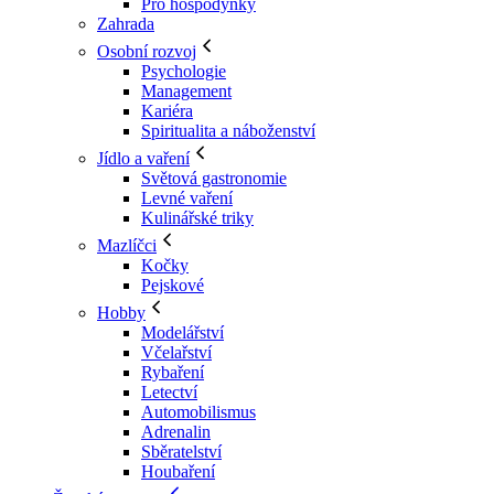
Pro hospodyňky
Zahrada
Osobní rozvoj
Psychologie
Management
Kariéra
Spiritualita a náboženství
Jídlo a vaření
Světová gastronomie
Levné vaření
Kulinářské triky
Mazlíčci
Kočky
Pejskové
Hobby
Modelářství
Včelařství
Rybaření
Letectví
Automobilismus
Adrenalin
Sběratelství
Houbaření