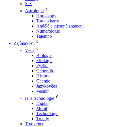
Sex
Astrologie
Horoskopy
Tarot a karty
Andělé a tajemná znamení
Numerologie
Tajemno
Zajímavosti
Věda
Biologie
Ekologie
Fyzika
Geografie
Historie
Chemie
Jazykověda
Vesmír
IT a technologie
Digital
Mobil
Technologie
Trendy
True crime