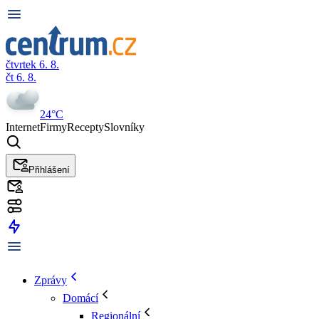
čtvrtek 6. 8.
čt 6. 8.
24°C
Internet
Firmy
Recepty
Slovníky
Přihlášení
Zprávy
Domácí
Regionální