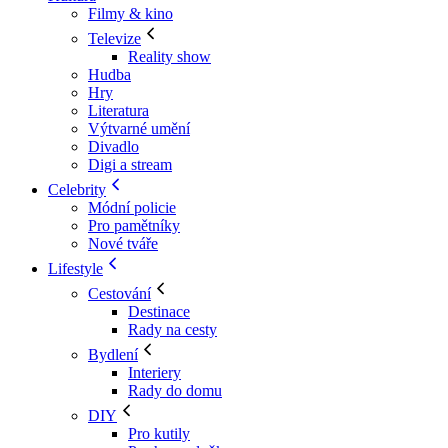
Filmy & kino
Televize
Reality show
Hudba
Hry
Literatura
Výtvarné umění
Divadlo
Digi a stream
Celebrity
Módní policie
Pro pamětníky
Nové tváře
Lifestyle
Cestování
Destinace
Rady na cesty
Bydlení
Interiery
Rady do domu
DIY
Pro kutily