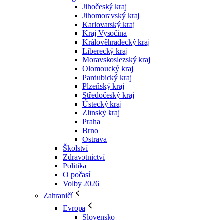
Jihočeský kraj
Jihomoravský kraj
Karlovarský kraj
Kraj Vysočina
Králověhradecký kraj
Liberecký kraj
Moravskoslezský kraj
Olomoucký kraj
Pardubický kraj
Plzeňský kraj
Středočeský kraj
Ústecký kraj
Zlínský kraj
Praha
Brno
Ostrava
Školství
Zdravotnictví
Politika
O počasí
Volby 2026
Zahraničí
Evropa
Slovensko