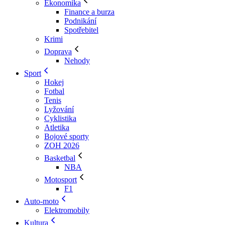
Ekonomika
Finance a burza
Podnikání
Spotřebitel
Krimi
Doprava
Nehody
Sport
Hokej
Fotbal
Tenis
Lyžování
Cyklistika
Atletika
Bojové sporty
ZOH 2026
Basketbal
NBA
Motosport
F1
Auto-moto
Elektromobily
Kultura