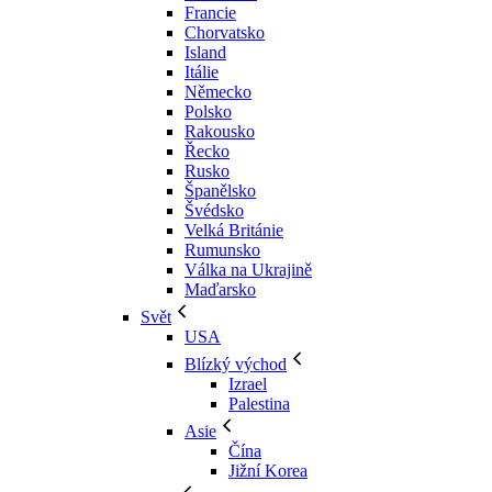
Francie
Chorvatsko
Island
Itálie
Německo
Polsko
Rakousko
Řecko
Rusko
Španělsko
Švédsko
Velká Británie
Rumunsko
Válka na Ukrajině
Maďarsko
Svět
USA
Blízký východ
Izrael
Palestina
Asie
Čína
Jižní Korea