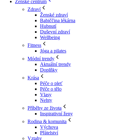
Ženské centrum
Zdraví
Ženské zdraví
Babiččina lékárna
Hubnutí
Duševní zdraví
Wellbeing
Fitness
Jóga a pilates
Módní trendy
Aktuální trendy
Doplňky
Krása
Péče o pleť
Péče o tělo
Vlasy
Nehty
Příběhy ze života
Inspirativní ženy
Rodina & komunita
Výchova
Přátelství
Vztahy