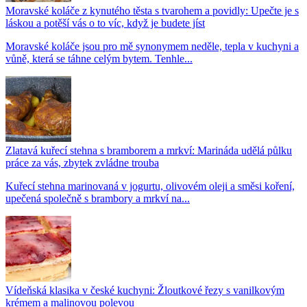
Moravské koláče z kynutého těsta s tvarohem a povidly: Upečte je s
láskou a potěší vás o to víc, když je budete jíst
Moravské koláče jsou pro mě synonymem neděle, tepla v kuchyni a
vůně, která se táhne celým bytem. Tenhle...
Zlatavá kuřecí stehna s bramborem a mrkví: Marináda udělá půlku
práce za vás, zbytek zvládne trouba
Kuřecí stehna marinovaná v jogurtu, olivovém oleji a směsi koření,
upečená společně s brambory a mrkví na...
Vídeňská klasika v české kuchyni: Žloutkové řezy s vanilkovým
krémem a malinovou polevou