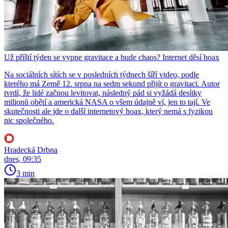
Už příští týden se vypne gravitace a bude chaos? Internet děsí hoax
Na sociálních sítích se v posledních týdnech šíří video, podle
kterého má Země 12. srpna na sedm sekund přijít o gravitaci. Autor
tvrdí, že lidé začnou levitovat, následný pád si vyžádá desítky
milionů obětí a americká NASA o všem údajně ví, jen to tají. Ve
skutečnosti ale jde o další internetový hoax, který nemá s fyzikou
nic společného.
Hradecká Drbna
dnes, 09:35
3 min