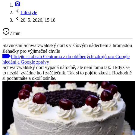
Lifestyle
20. 5. 2026, 15:18
7 min
Slavnostní Schwarzwaldský dort s višňovým nádechem a hromadou
šlehačky pro výjimečné chvíle
Přidejte si obsah Centrum.cz do oblíbených zdrojů pro Google
hledání a Google zprávy
Schwarzwaldský dort vypadá náročně, ale není tomu tak. I když se
to nezdá, zvládne ho i začátečník. Tak si to pojďte zkusit. Rozhodně
si pochutnáte a okolí oslníte.