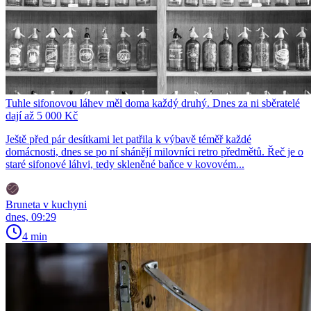
Tuhle sifonovou láhev měl doma každý druhý. Dnes za ni sběratelé
dají až 5 000 Kč
Ještě před pár desítkami let patřila k výbavě téměř každé
domácnosti, dnes se po ní shánějí milovníci retro předmětů. Řeč je o
staré sifonové láhvi, tedy skleněné baňce v kovovém...
Bruneta v kuchyni
dnes, 09:29
4 min