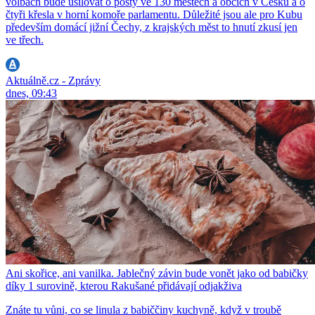
volbách bude usilovat o posty ve 130 městech a obcích v Česku a o
čtyři křesla v horní komoře parlamentu. Důležité jsou ale pro Kubu
především domácí jižní Čechy, z krajských měst to hnutí zkusí jen
ve třech.
Aktuálně.cz - Zprávy
dnes, 09:43
Ani skořice, ani vanilka. Jablečný závin bude vonět jako od babičky
díky 1 surovině, kterou Rakušané přidávají odjakživa
Znáte tu vůni, co se linula z babiččiny kuchyně, když v troubě