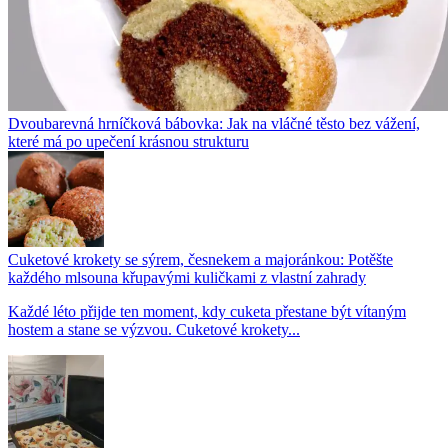
Dvoubarevná hrníčková bábovka: Jak na vláčné těsto bez vážení,
které má po upečení krásnou strukturu
Cuketové krokety se sýrem, česnekem a majoránkou: Potěšte
každého mlsouna křupavými kuličkami z vlastní zahrady
Každé léto přijde ten moment, kdy cuketa přestane být vítaným
hostem a stane se výzvou. Cuketové krokety...