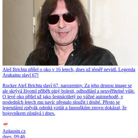
Aleš Brichta přišel o oko v 16 letech, dnes už téměř nevidí. Legenda
Arakainu slaví 67!
Rocker Aleš Brichta slaví 67. narozeniny. Za jeho drsnou image se
ale skrývá životní příběh plný bolesti, odhodlání a neuvěřitelné vůle.
O levé oko přišel už jako šestnáctiletý po vážné autonehodě, v
posledních letech mu navíc přestalo sloužit i druhé. Přesto se
legendární zpěvák odmítá vzdát a fanouškům znovu dokázal, že
bojovníkem zůstává i dnes.
Aplausin.cz
dnes, 09:46