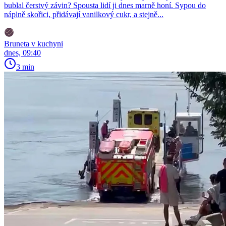
bublal čerstvý závin? Spousta lidí ji dnes marně honí. Sypou do
náplně skořici, přidávají vanilkový cukr, a stejně...
Bruneta v kuchyni
dnes, 09:40
3 min