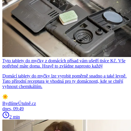
Tyto tablety do myčky z domácích přísad vám ušetří tisíce Kč. Vše
potřebné máte doma. Hravě to zvládne naprosto každý
Domácí tablety do myčky lze vyrobit poměrně snadno a také levně.
Tato přírodní receptura je vhodná pro ty domácnosti, kde se chtějí
vyhnout chemikáliím.
BydlímeÚtulně.cz
dnes, 09:49
2 min