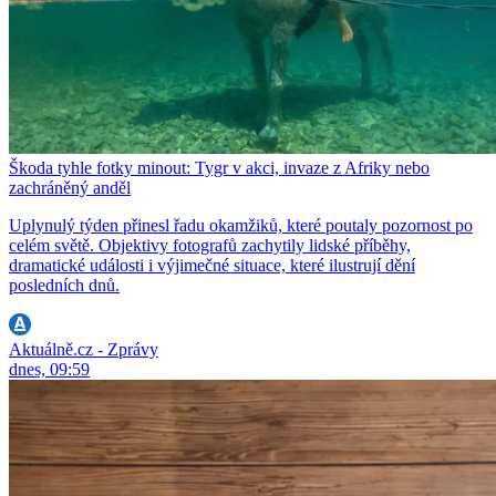
Škoda tyhle fotky minout: Tygr v akci, invaze z Afriky nebo
zachráněný anděl
Uplynulý týden přinesl řadu okamžiků, které poutaly pozornost po
celém světě. Objektivy fotografů zachytily lidské příběhy,
dramatické události i výjimečné situace, které ilustrují dění
posledních dnů.
Aktuálně.cz - Zprávy
dnes, 09:59