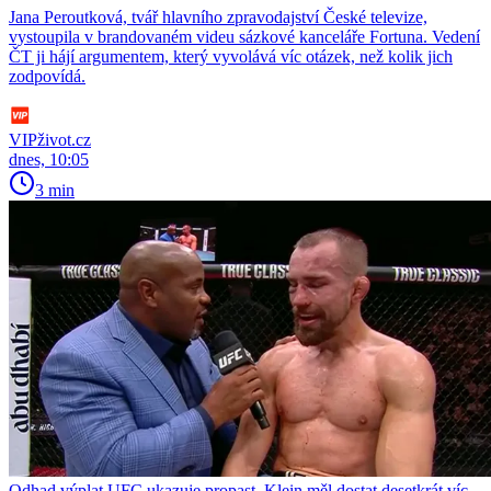
Jana Peroutková, tvář hlavního zpravodajství České televize,
vystoupila v brandovaném videu sázkové kanceláře Fortuna. Vedení
ČT ji hájí argumentem, který vyvolává víc otázek, než kolik jich
zodpovídá.
VIPživot.cz
dnes, 10:05
3 min
Odhad výplat UFC ukazuje propast. Klein měl dostat desetkrát víc