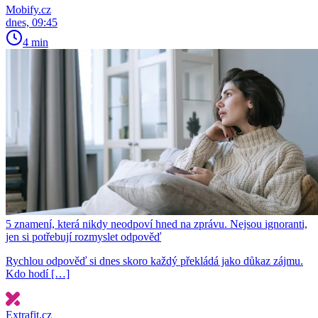
Mobify.cz
dnes, 09:45
4 min
5 znamení, která nikdy neodpoví hned na zprávu. Nejsou ignoranti,
jen si potřebují rozmyslet odpověď
Rychlou odpověď si dnes skoro každý překládá jako důkaz zájmu.
Kdo hodí […]
Extrafit.cz