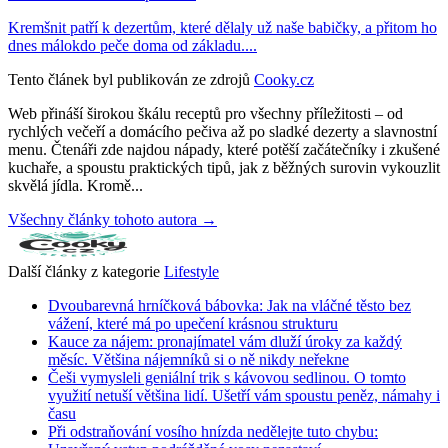
Kremšnit patří k dezertům, které dělaly už naše babičky, a přitom ho
dnes málokdo peče doma od základu....
Tento článek byl publikován ze zdrojů
Cooky.cz
Web přináší širokou škálu receptů pro všechny příležitosti – od
rychlých večeří a domácího pečiva až po sladké dezerty a slavnostní
menu. Čtenáři zde najdou nápady, které potěší začátečníky i zkušené
kuchaře, a spoustu praktických tipů, jak z běžných surovin vykouzlit
skvělá jídla. Kromě...
Všechny články tohoto autora →
Další články z kategorie
Lifestyle
Dvoubarevná hrníčková bábovka: Jak na vláčné těsto bez
vážení, které má po upečení krásnou strukturu
Kauce za nájem: pronajímatel vám dluží úroky za každý
měsíc. Většina nájemníků si o ně nikdy neřekne
Češi vymysleli geniální trik s kávovou sedlinou. O tomto
využití netuší většina lidí. Ušetří vám spoustu peněz, námahy i
času
Při odstraňování vosího hnízda nedělejte tuto chybu: