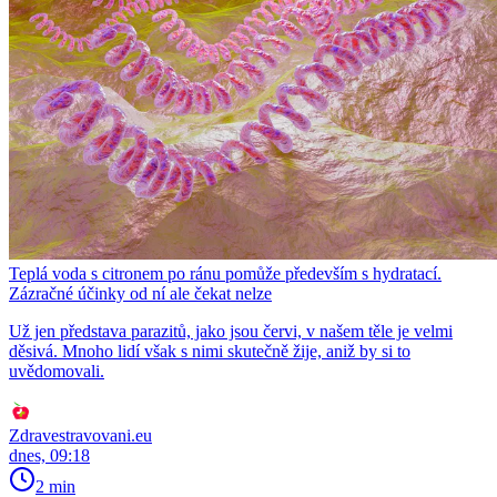
Teplá voda s citronem po ránu pomůže především s hydratací.
Zázračné účinky od ní ale čekat nelze
Už jen představa parazitů, jako jsou červi, v našem těle je velmi
děsivá. Mnoho lidí však s nimi skutečně žije, aniž by si to
uvědomovali.
Zdravestravovani.eu
dnes, 09:18
2 min