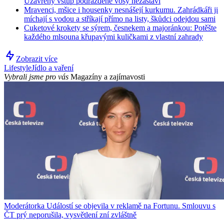
Uzavřený vstup podrážděné vosy nezastaví
Mravenci, mšice i housenky nesnášejí kurkumu. Zahrádkáři ji
míchají s vodou a stříkají přímo na listy, škůdci odejdou sami
Cuketové krokety se sýrem, česnekem a majoránkou: Potěšte
každého mlsouna křupavými kuličkami z vlastní zahrady
Zobrazit více
Lifestyle
Jídlo a vaření
Vybrali jsme pro vás
Magazíny a zajímavosti
Moderátorka Událostí se objevila v reklamě na Fortunu. Smlouvu s
ČT prý neporušila, vysvětlení zní zvláštně