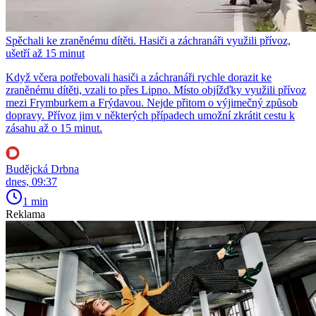
Spěchali ke zraněnému dítěti. Hasiči a záchranáři využili přívoz,
ušetří až 15 minut
Když včera potřebovali hasiči a záchranáři rychle dorazit ke
zraněnému dítěti, vzali to přes Lipno. Místo objížďky využili přívoz
mezi Frymburkem a Frýdavou. Nejde přitom o výjimečný způsob
dopravy. Přívoz jim v některých případech umožní zkrátit cestu k
zásahu až o 15 minut.
Budějcká Drbna
dnes, 09:37
1 min
Reklama