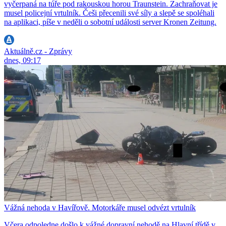
vyčerpaná na túře pod rakouskou horou Traunstein. Zachraňovat je
musel policejní vrtulník. Češi přecenili své síly a slepě se spoléhali
na aplikaci, píše v neděli o sobotní události server Kronen Zeitung.
Aktuálně.cz - Zprávy
dnes, 09:17
Vážná nehoda v Havířově. Motorkáře musel odvézt vrtulník
Včera odpoledne došlo k vážné dopravní nehodě na Hlavní třídě v