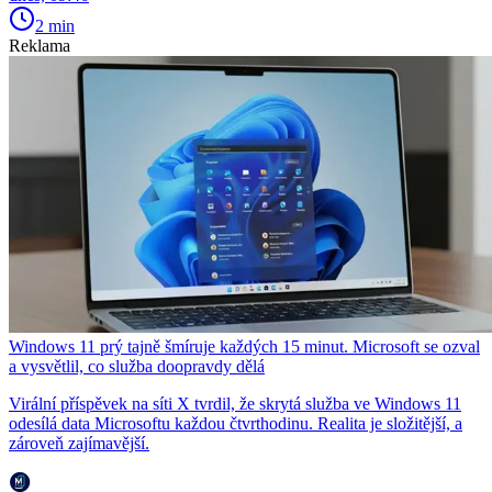
2 min
Reklama
Windows 11 prý tajně šmíruje každých 15 minut. Microsoft se ozval
a vysvětlil, co služba doopravdy dělá
Virální příspěvek na síti X tvrdil, že skrytá služba ve Windows 11
odesílá data Microsoftu každou čtvrthodinu. Realita je složitější, a
zároveň zajímavější.