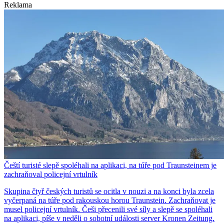
Reklama
Čeští turisté slepě spoléhali na aplikaci, na túře pod Traunsteinem je
zachraňoval policejní vrtulník
Skupina čtyř českých turistů se ocitla v nouzi a na konci byla zcela
vyčerpaná na túře pod rakouskou horou Traunstein. Zachraňovat je
musel policejní vrtulník. Češi přecenili své síly a slepě se spoléhali
na aplikaci, píše v neděli o sobotní události server Kronen Zeitung.