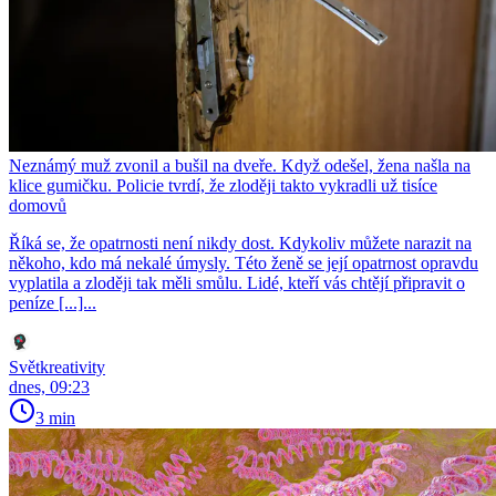
Neznámý muž zvonil a bušil na dveře. Když odešel, žena našla na
klice gumičku. Policie tvrdí, že zloději takto vykradli už tisíce
domovů
Říká se, že opatrnosti není nikdy dost. Kdykoliv můžete narazit na
někoho, kdo má nekalé úmysly. Této ženě se její opatrnost opravdu
vyplatila a zloději tak měli smůlu. Lidé, kteří vás chtějí připravit o
peníze [...]...
Světkreativity
dnes, 09:23
3 min