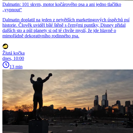
Dalmatin: 101 skvrn, motor kočárového psa a ani jedno tlačítko
„vypnout“
Dalmatin doplatil na jeden z největších marketingových úspěchů psí
historie. Člověk uviděl bílé štěně s černými puntíky, Disney přidal
dalších sto a půl planety si od té chvíle myslí, že jde hlavně o
mimořádně dekorativního rodinného psa.
Žlutá kočka
dnes, 10:00
13 min