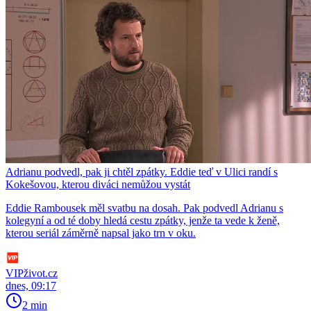
Adrianu podvedl, pak ji chtěl zpátky. Eddie teď v Ulici randí s
Kokešovou, kterou diváci nemůžou vystát
Eddie Rambousek měl svatbu na dosah. Pak podvedl Adrianu s
kolegyní a od té doby hledá cestu zpátky, jenže ta vede k ženě,
kterou seriál záměrně napsal jako trn v oku.
VIPživot.cz
dnes, 09:17
2 min