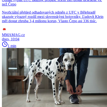
než Čepo
Neoficiální přehled odhadovaných odměn z UFC v Bělehradě
ukazuje výrazný rozdíl mezi slovenskými bojovníky. Ľudovít Klein
měl dostat zhruba 3,4 milionu korun, Vlasto Čepo asi 336 tisíc.
MMAMAG.cz
dnes, 10:04
1 min