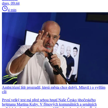
dnes, 09:44
4 min
Ambiciózní lídr prozradil, která města chce dobýt. Mluvil i o vyšším
cíli
První velký test má před sebou hnutí Naše Česko jihočeského
hejtmana Martina Kuby. V říjnových komunálních a senátních