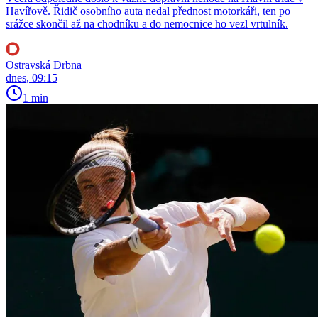
Havířově. Řidič osobního auta nedal přednost motorkáři, ten po
srážce skončil až na chodníku a do nemocnice ho vezl vrtulník.
Ostravská Drbna
dnes, 09:15
1 min