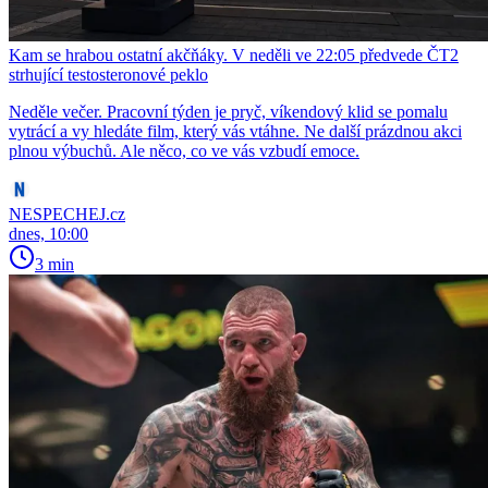
Kam se hrabou ostatní akčňáky. V neděli ve 22:05 předvede ČT2
strhující testosteronové peklo
Neděle večer. Pracovní týden je pryč, víkendový klid se pomalu
vytrácí a vy hledáte film, který vás vtáhne. Ne další prázdnou akci
plnou výbuchů. Ale něco, co ve vás vzbudí emoce.
NESPECHEJ.cz
dnes, 10:00
3 min