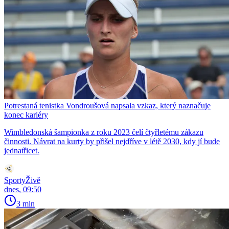
Potrestaná tenistka Vondroušová napsala vzkaz, který naznačuje
konec kariéry
Wimbledonská šampionka z roku 2023 čelí čtyřletému zákazu
činnosti. Návrat na kurty by přišel nejdříve v létě 2030, kdy jí bude
jednatřicet.
SportyŽivě
dnes, 09:50
3 min