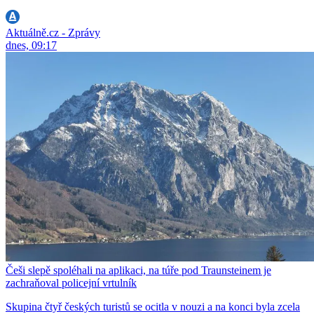
Aktuálně.cz - Zprávy
dnes, 09:17
Češi slepě spoléhali na aplikaci, na túře pod Traunsteinem je
zachraňoval policejní vrtulník
Skupina čtyř českých turistů se ocitla v nouzi a na konci byla zcela