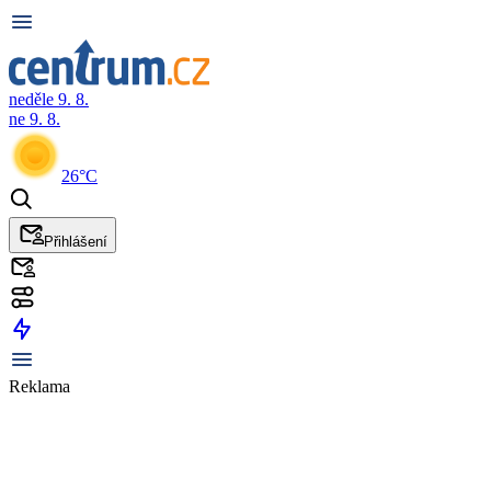
neděle 9. 8.
ne 9. 8.
26°C
Přihlášení
Reklama