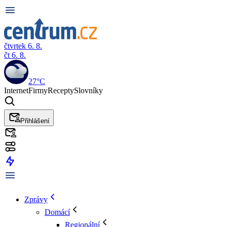
čtvrtek 6. 8.
čt 6. 8.
27°C
Internet
Firmy
Recepty
Slovníky
Přihlášení
Zprávy
Domácí
Regionální