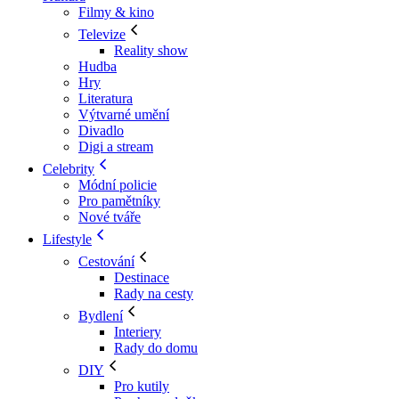
Filmy & kino
Televize
Reality show
Hudba
Hry
Literatura
Výtvarné umění
Divadlo
Digi a stream
Celebrity
Módní policie
Pro pamětníky
Nové tváře
Lifestyle
Cestování
Destinace
Rady na cesty
Bydlení
Interiery
Rady do domu
DIY
Pro kutily