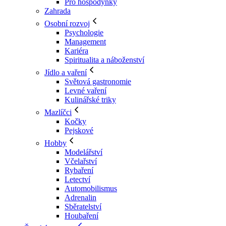
Pro hospodyňky
Zahrada
Osobní rozvoj
Psychologie
Management
Kariéra
Spiritualita a náboženství
Jídlo a vaření
Světová gastronomie
Levné vaření
Kulinářské triky
Mazlíčci
Kočky
Pejskové
Hobby
Modelářství
Včelařství
Rybaření
Letectví
Automobilismus
Adrenalin
Sběratelství
Houbaření