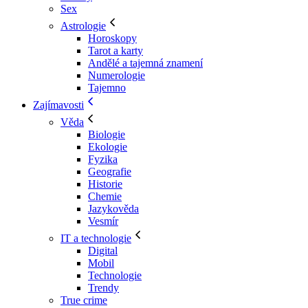
Sex
Astrologie
Horoskopy
Tarot a karty
Andělé a tajemná znamení
Numerologie
Tajemno
Zajímavosti
Věda
Biologie
Ekologie
Fyzika
Geografie
Historie
Chemie
Jazykověda
Vesmír
IT a technologie
Digital
Mobil
Technologie
Trendy
True crime