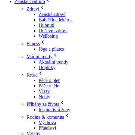
Ženské centrum
Zdraví
Ženské zdraví
Babiččina lékárna
Hubnutí
Duševní zdraví
Wellbeing
Fitness
Jóga a pilates
Módní trendy
Aktuální trendy
Doplňky
Krása
Péče o pleť
Péče o tělo
Vlasy
Nehty
Příběhy ze života
Inspirativní ženy
Rodina & komunita
Výchova
Přátelství
Vztahy