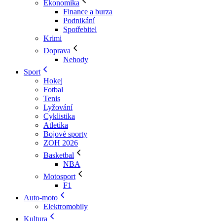
Ekonomika
Finance a burza
Podnikání
Spotřebitel
Krimi
Doprava
Nehody
Sport
Hokej
Fotbal
Tenis
Lyžování
Cyklistika
Atletika
Bojové sporty
ZOH 2026
Basketbal
NBA
Motosport
F1
Auto-moto
Elektromobily
Kultura