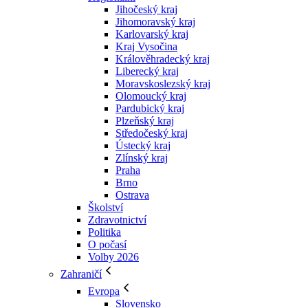
Jihočeský kraj
Jihomoravský kraj
Karlovarský kraj
Kraj Vysočina
Králověhradecký kraj
Liberecký kraj
Moravskoslezský kraj
Olomoucký kraj
Pardubický kraj
Plzeňský kraj
Středočeský kraj
Ústecký kraj
Zlínský kraj
Praha
Brno
Ostrava
Školství
Zdravotnictví
Politika
O počasí
Volby 2026
Zahraničí
Evropa
Slovensko