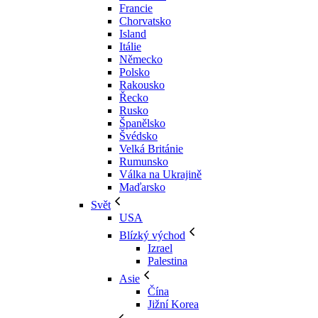
Francie
Chorvatsko
Island
Itálie
Německo
Polsko
Rakousko
Řecko
Rusko
Španělsko
Švédsko
Velká Británie
Rumunsko
Válka na Ukrajině
Maďarsko
Svět
USA
Blízký východ
Izrael
Palestina
Asie
Čína
Jižní Korea