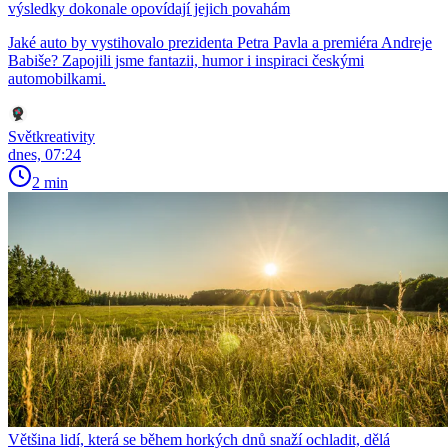
výsledky dokonale opovídají jejich povahám
Jaké auto by vystihovalo prezidenta Petra Pavla a premiéra Andreje
Babiše? Zapojili jsme fantazii, humor i inspiraci českými
automobilkami.
Světkreativity
dnes, 07:24
2 min
Většina lidí, která se během horkých dnů snaží ochladit, dělá