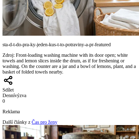
sta-d-t-do-pra-ky-jeden-kus-t-to-potraviny-a-pr-featured
Zdroj
:
Front-loading washing machine with its door open; white
towels and lemon slices inside the drum, as if for freshening or
washing. On the counter are a jar and a bowl of lemons, plant, and a
basket of folded towels nearby.
Sdílet
Denní
výzva
0
Reklama
Další články z
Čas pro ženy