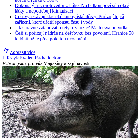
Dokonalý trik proti vedru z Itálie. Na balkon pověsí mokré
látky a nepotřebují klimatizaci
Češi vysekávají klasické kuchyňské dřezy. Pořizují lepší
zařízení, které ušetří spoustu času i vody
Jak správně zatahovat rolety a žaluzie? Má to svá pravidla
Češi si pořizují nádrže na dešťovku bez povolení. Hranice 50
kubíků už je před pokutou neochrání
Zobrazit více
Lifestyle
Bydlení
Rady do domu
Vybrali jsme pro vás
Magazíny a zajímavosti