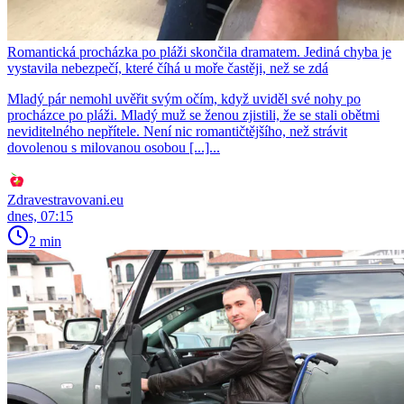
Romantická procházka po pláži skončila dramatem. Jediná chyba je
vystavila nebezpečí, které číhá u moře častěji, než se zdá
Mladý pár nemohl uvěřit svým očím, když uviděl své nohy po
procházce po pláži. Mladý muž se ženou zjistili, že se stali obětmi
neviditelného nepřítele. Není nic romantičtějšího, než strávit
dovolenou s milovanou osobou [...]...
Zdravestravovani.eu
dnes, 07:15
2 min