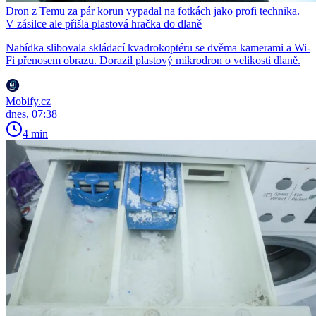
Dron z Temu za pár korun vypadal na fotkách jako profi technika.
V zásilce ale přišla plastová hračka do dlaně
Nabídka slibovala skládací kvadrokoptéru se dvěma kamerami a Wi-
Fi přenosem obrazu. Dorazil plastový mikrodron o velikosti dlaně.
Mobify.cz
dnes, 07:38
4 min