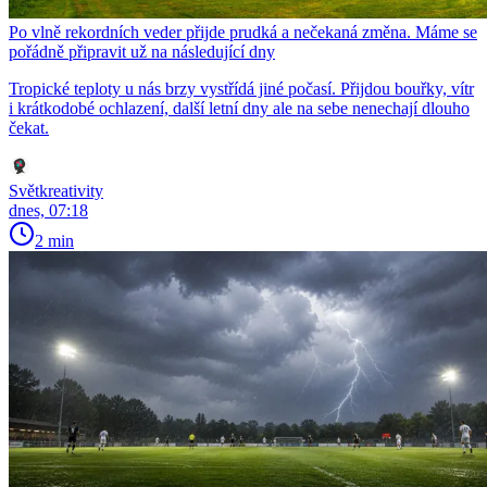
Po vlně rekordních veder přijde prudká a nečekaná změna. Máme se
pořádně připravit už na následující dny
Tropické teploty u nás brzy vystřídá jiné počasí. Přijdou bouřky, vítr
i krátkodobé ochlazení, další letní dny ale na sebe nenechají dlouho
čekat.
Světkreativity
dnes, 07:18
2 min