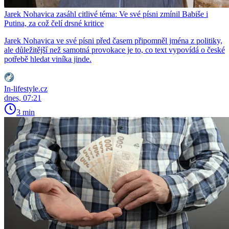
Jarek Nohavica zasáhl citlivé téma: Ve své písni zmínil Babiše i
Putina, za což čelí drsné kritice
Jarek Nohavica ve své písni před časem připomněl jména z politiky,
ale důležitější než samotná provokace je to, co text vypovídá o české
potřebě hledat viníka jinde.
In-lifestyle.cz
dnes, 07:21
3 min