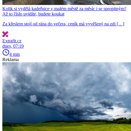
Kolik si vydělá kadeřnice v malém městě za měsíc i se spropitným?
Až to číslo uvidíte, budete koukat
Za křeslem stojí od rána do večera, ceník má vyvěšený na zdi […]
Extrafit.cz
dnes, 07:19
4 min
Reklama