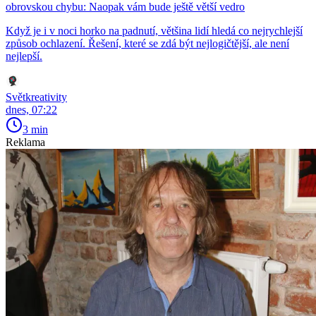
obrovskou chybu: Naopak vám bude ještě větší vedro
Když je i v noci horko na padnutí, většina lidí hledá co nejrychlejší
způsob ochlazení. Řešení, které se zdá být nejlogičtější, ale není
nejlepší.
Světkreativity
dnes, 07:22
3 min
Reklama