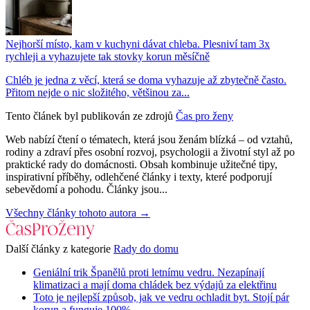
Nejhorší místo, kam v kuchyni dávat chleba. Plesniví tam 3x
rychleji a vyhazujete tak stovky korun měsíčně
Chléb je jedna z věcí, která se doma vyhazuje až zbytečně často.
Přitom nejde o nic složitého, většinou za...
Tento článek byl publikován ze zdrojů
Čas pro ženy
Web nabízí čtení o tématech, která jsou ženám blízká – od vztahů,
rodiny a zdraví přes osobní rozvoj, psychologii a životní styl až po
praktické rady do domácnosti. Obsah kombinuje užitečné tipy,
inspirativní příběhy, odlehčené články i texty, které podporují
sebevědomí a pohodu. Články jsou...
Všechny články tohoto autora →
Další články z kategorie
Rady do domu
Geniální trik Španělů proti letnímu vedru. Nezapínají
klimatizaci a mají doma chládek bez výdajů za elektřinu
Toto je nejlepší způsob, jak ve vedru ochladit byt. Stojí pár
korun a funguje 100%