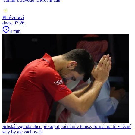
Plné zdraví
dnes, 07:26
4 min
Srbská legenda chce překopat počítání v tenise, formát na tři vítězné
sety by ale zachovala