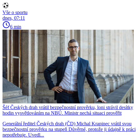
Vše o sportu
dnes, 07:11
6 min
Šéf Českých drah vrátil bezpečnostní prověrku, loni strávil desítky
hodin vysvětlováním na NBÚ. Ministr nechá situaci prověřit
Generální ředitel Českých drah (ČD) Michal Krapinec vrátil svou
bezpečnostní prověrku na stupeň Důvěrné, protože ji údajně k práci
nepotřebuje. Uvedl...