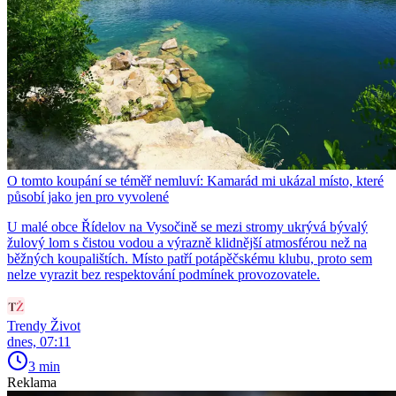
O tomto koupání se téměř nemluví: Kamarád mi ukázal místo, které
působí jako jen pro vyvolené
U malé obce Řídelov na Vysočině se mezi stromy ukrývá bývalý
žulový lom s čistou vodou a výrazně klidnější atmosférou než na
běžných koupalištích. Místo patří potápěčskému klubu, proto sem
nelze vyrazit bez respektování podmínek provozovatele.
Trendy Život
dnes, 07:11
3 min
Reklama