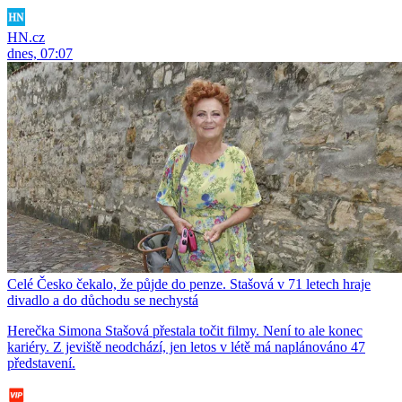
HN.cz
dnes, 07:07
Celé Česko čekalo, že půjde do penze. Stašová v 71 letech hraje
divadlo a do důchodu se nechystá
Herečka Simona Stašová přestala točit filmy. Není to ale konec
kariéry. Z jeviště neodchází, jen letos v létě má naplánováno 47
představení.