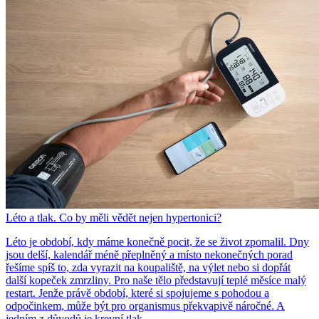
Léto a tlak. Co by měli vědět nejen hypertonici?
Léto je období, kdy máme konečně pocit, že se život zpomalil. Dny
jsou delší, kalendář méně přeplněný a místo nekonečných porad
řešíme spíš to, zda vyrazit na koupaliště, na výlet nebo si dopřát
další kopeček zmrzliny. Pro naše tělo představují teplé měsíce malý
restart. Jenže právě období, které si spojujeme s pohodou a
odpočinkem, může být pro organismus překvapivě náročné. A
jedním z důvodů je krevní tlak.