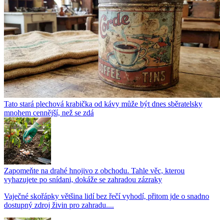
Tato stará plechová krabička od kávy může být dnes sběratelsky
mnohem cennější, než se zdá
Zapomeňte na drahé hnojivo z obchodu. Tahle věc, kterou
vyhazujete po snídani, dokáže se zahradou zázraky
Vaječné skořápky většina lidí bez řečí vyhodí, přitom jde o snadno
dostupný zdroj živin pro zahradu....