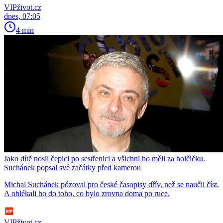
VIPživot.cz
dnes, 07:05
4 min
Jako dítě nosil čepici po sestřenici a všichni ho měli za holčičku.
Suchánek popsal své začátky před kamerou
Michal Suchánek pózoval pro české časopisy dřív, než se naučil číst.
A oblékali ho do toho, co bylo zrovna doma po ruce.
VIPživot.cz