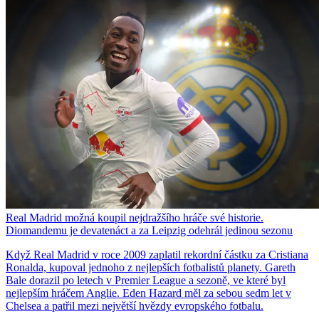
Real Madrid možná koupil nejdražšího hráče své historie.
Diomandemu je devatenáct a za Leipzig odehrál jedinou sezonu
Když Real Madrid v roce 2009 zaplatil rekordní částku za Cristiana
Ronalda, kupoval jednoho z nejlepších fotbalistů planety. Gareth
Bale dorazil po letech v Premier League a sezoně, ve které byl
nejlepším hráčem Anglie. Eden Hazard měl za sebou sedm let v
Chelsea a patřil mezi největší hvězdy evropského fotbalu.