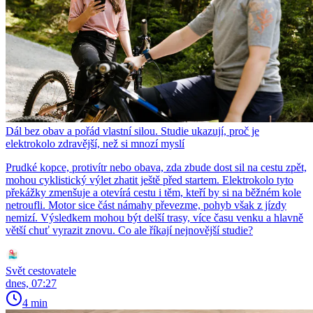
Dál bez obav a pořád vlastní silou. Studie ukazují, proč je
elektrokolo zdravější, než si mnozí myslí
Prudké kopce, protivítr nebo obava, zda zbude dost sil na cestu zpět,
mohou cyklistický výlet zhatit ještě před startem. Elektrokolo tyto
překážky zmenšuje a otevírá cestu i těm, kteří by si na běžném kole
netroufli. Motor sice část námahy převezme, pohyb však z jízdy
nemizí. Výsledkem mohou být delší trasy, více času venku a hlavně
větší chuť vyrazit znovu. Co ale říkají nejnovější studie?
Svět cestovatele
dnes, 07:27
4 min