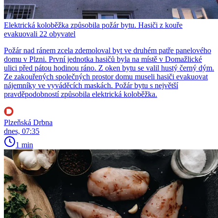
Elektrická koloběžka způsobila požár bytu. Hasiči z kouře
evakuovali 22 obyvatel
Požár nad ránem zcela zdemoloval byt ve druhém patře panelového
domu v Plzni. První jednotka hasičů byla na místě v Domažlické
ulici před pátou hodinou ráno. Z oken bytu se valil hustý černý dým.
Ze zakouřených společných prostor domu museli hasiči evakuovat
nájemníky ve vyváděcích maskách. Požár bytu s největší
pravděpodobností způsobila elektrická koloběžka.
Plzeňská Drbna
dnes, 07:35
1 min