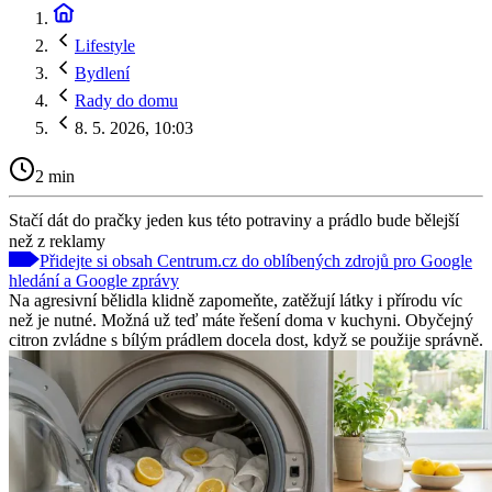
Lifestyle
Bydlení
Rady do domu
8. 5. 2026, 10:03
2 min
Stačí dát do pračky jeden kus této potraviny a prádlo bude bělejší
než z reklamy
Přidejte si obsah Centrum.cz do oblíbených zdrojů pro Google
hledání a Google zprávy
Na agresivní bělidla klidně zapomeňte, zatěžují látky i přírodu víc
než je nutné. Možná už teď máte řešení doma v kuchyni. Obyčejný
citron zvládne s bílým prádlem docela dost, když se použije správně.