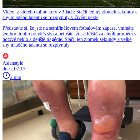
Video, z kterého tuhne krev v žilách: Stačil jediný zlomek sekundy a
sny mladého talentu se rozplynuly v živém pekle
Představte si, že jste na semifinálovém fotbalovém zápase, vnímáte
jen hru, touhu po vítězství a netušíte, že se hřiště za chvíli promění v
hotové peklo a dějiště tragédie. Stačil jen zlomek sekundy a velké
sny mladého talentu se rozplynuly.
Asianstyle
dnes, 07:15
2 min