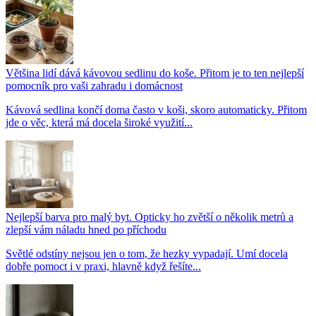
Většina lidí dává kávovou sedlinu do koše. Přitom je to ten nejlepší
pomocník pro vaši zahradu i domácnost
Kávová sedlina končí doma často v koši, skoro automaticky. Přitom
jde o věc, která má docela široké využití...
Nejlepší barva pro malý byt. Opticky ho zvětší o několik metrů a
zlepší vám náladu hned po příchodu
Světlé odstíny nejsou jen o tom, že hezky vypadají. Umí docela
dobře pomoct i v praxi, hlavně když řešíte...