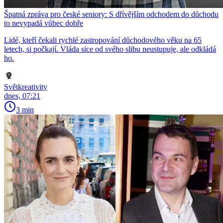
Špatná zpráva pro české seniory: S dřívějším odchodem do důchodu
to nevypadá vůbec dobře
Lidé, kteří čekali rychlé zastropování důchodového věku na 65
letech, si počkají. Vláda sice od svého slibu neustupuje, ale odkládá
ho.
Světkreativity
dnes, 07:21
3 min