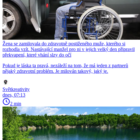
Žena se zamilovala do zdravotně postiženého muže, kterého si
rozhodla vzít. Nastávající manžel pro ni v jejich velký den připravil
překvapení, které vhání slzy do očí
Pokud je láska ta pravá, nezáleží na tom, že má jeden z partnerů
nějaký zdravotní problém. Je milován takový, jaký je.
Světkreativity
dnes, 07:13
2 min