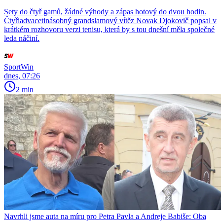
Sety do čtyř gamů, žádné výhody a zápas hotový do dvou hodin.
Čtyřiadvacetinásobný grandslamový vítěz Novak Djokovič popsal v
krátkém rozhovoru verzi tenisu, která by s tou dnešní měla společné
leda náčiní.
SportWin
dnes, 07:26
2 min
Navrhli jsme auta na míru pro Petra Pavla a Andreje Babiše: Oba