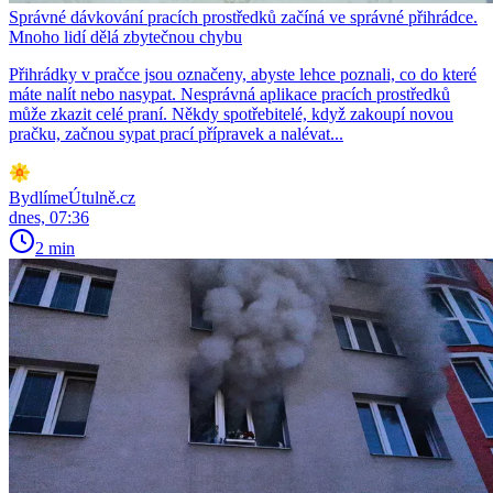
Správné dávkování pracích prostředků začíná ve správné přihrádce.
Mnoho lidí dělá zbytečnou chybu
Přihrádky v pračce jsou označeny, abyste lehce poznali, co do které
máte nalít nebo nasypat. Nesprávná aplikace pracích prostředků
může zkazit celé praní. Někdy spotřebitelé, když zakoupí novou
pračku, začnou sypat prací přípravek a nalévat...
BydlímeÚtulně.cz
dnes, 07:36
2 min