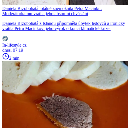
Daniela Brzobohatá totálně znemožnila Petra Macinku:
Moderátorka mu vrátila jeho absurdní chvástání
Daniela Brzobohatá z Islandu připomněla úbytek ledovců a ironicky
vrátila Petru Macinkovi jeho výrok o konci klimatické krize.
In-lifestyle.cz
dnes, 07:19
2 min