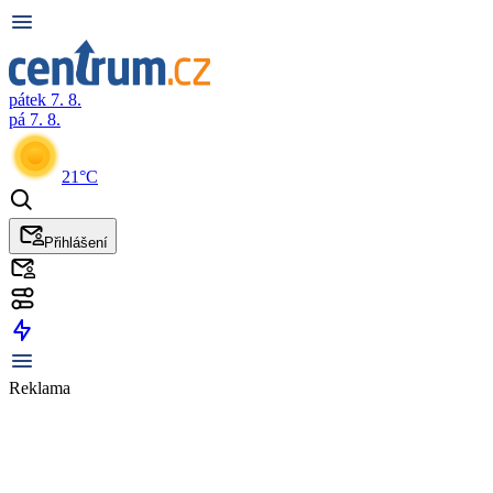
pátek 7. 8.
pá 7. 8.
21°C
Přihlášení
Reklama