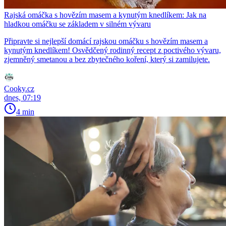
Rajská omáčka s hovězím masem a kynutým knedlíkem: Jak na
hladkou omáčku se základem v silném vývaru
Připravte si nejlepší domácí rajskou omáčku s hovězím masem a
kynutým knedlíkem! Osvědčený rodinný recept z poctivého vývaru,
zjemněný smetanou a bez zbytečného koření, který si zamilujete.
Cooky.cz
dnes, 07:19
4 min