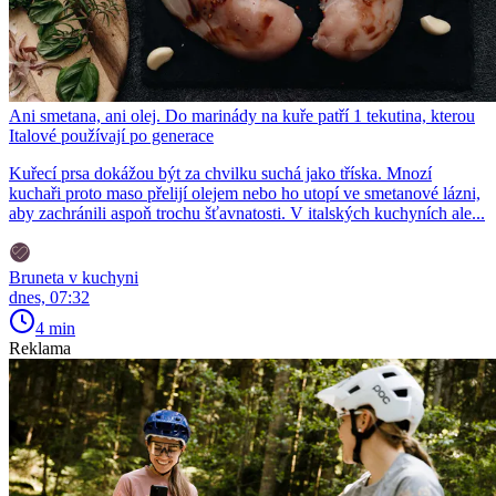
Ani smetana, ani olej. Do marinády na kuře patří 1 tekutina, kterou
Italové používají po generace
Kuřecí prsa dokážou být za chvilku suchá jako tříska. Mnozí
kuchaři proto maso přelijí olejem nebo ho utopí ve smetanové lázni,
aby zachránili aspoň trochu šťavnatosti. V italských kuchyních ale...
Bruneta v kuchyni
dnes, 07:32
4 min
Reklama