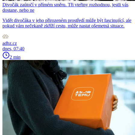
Divočák zaútočí v přímém směru. Tři vteřiny rozhodnou, jestli vás
dostane, nebo ne
Vidět divočáka v jeho přirozeném prostředí může být fascinující, ale
pokud vám nečekaně zkříží cestu, může nastat ošemetná situace.
adbz.cz
dnes, 07:40
2 min