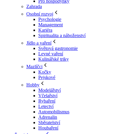
Pro hospodyňky
Zahrada
Osobní rozvoj
Psychologie
Management
Kariéra
Spiritualita a náboženství
Jídlo a vaření
Světová gastronomie
Levné vaření
Kulinářské triky
Mazlíčci
Kočky
Pejskové
Hobby
Modelářství
Včelařství
Rybaření
Letectví
Automobilismus
Adrenalin
Sběratelství
Houbaření