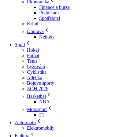
Ekonomika
Finance a burza
Podnikání
Spotřebitel
Krimi
Doprava
Nehody
Sport
Hokej
Fotbal
Tenis
Lyžování
Cyklistika
Atletika
Bojové sporty
ZOH 2026
Basketbal
NBA
Motosport
F1
Auto-moto
Elektromobily
Kultura