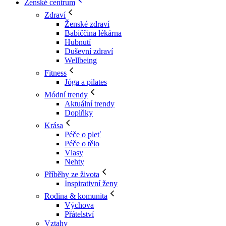
Ženské centrum
Zdraví
Ženské zdraví
Babiččina lékárna
Hubnutí
Duševní zdraví
Wellbeing
Fitness
Jóga a pilates
Módní trendy
Aktuální trendy
Doplňky
Krása
Péče o pleť
Péče o tělo
Vlasy
Nehty
Příběhy ze života
Inspirativní ženy
Rodina & komunita
Výchova
Přátelství
Vztahy