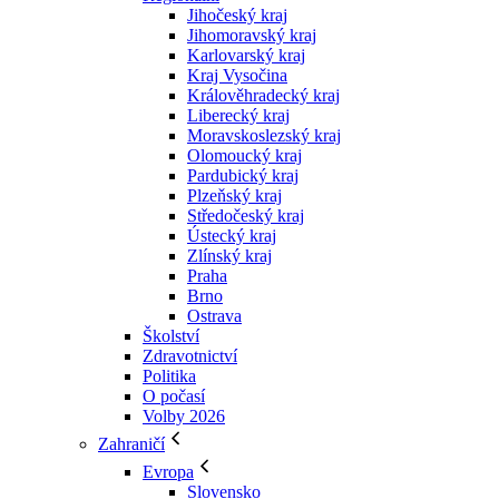
Jihočeský kraj
Jihomoravský kraj
Karlovarský kraj
Kraj Vysočina
Králověhradecký kraj
Liberecký kraj
Moravskoslezský kraj
Olomoucký kraj
Pardubický kraj
Plzeňský kraj
Středočeský kraj
Ústecký kraj
Zlínský kraj
Praha
Brno
Ostrava
Školství
Zdravotnictví
Politika
O počasí
Volby 2026
Zahraničí
Evropa
Slovensko