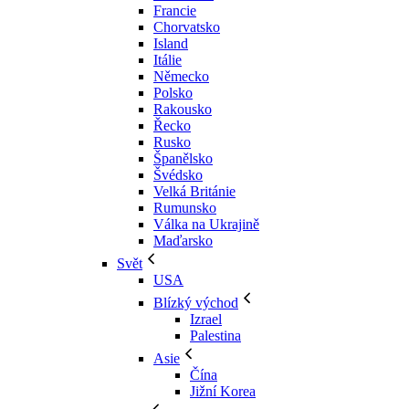
Francie
Chorvatsko
Island
Itálie
Německo
Polsko
Rakousko
Řecko
Rusko
Španělsko
Švédsko
Velká Británie
Rumunsko
Válka na Ukrajině
Maďarsko
Svět
USA
Blízký východ
Izrael
Palestina
Asie
Čína
Jižní Korea