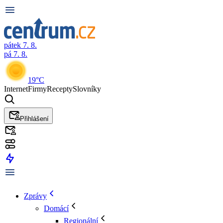
pátek 7. 8.
pá 7. 8.
19°C
Internet
Firmy
Recepty
Slovníky
Přihlášení
Zprávy
Domácí
Regionální