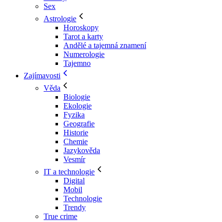
Sex
Astrologie
Horoskopy
Tarot a karty
Andělé a tajemná znamení
Numerologie
Tajemno
Zajímavosti
Věda
Biologie
Ekologie
Fyzika
Geografie
Historie
Chemie
Jazykověda
Vesmír
IT a technologie
Digital
Mobil
Technologie
Trendy
True crime