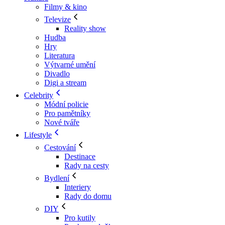
Filmy & kino
Televize
Reality show
Hudba
Hry
Literatura
Výtvarné umění
Divadlo
Digi a stream
Celebrity
Módní policie
Pro pamětníky
Nové tváře
Lifestyle
Cestování
Destinace
Rady na cesty
Bydlení
Interiery
Rady do domu
DIY
Pro kutily