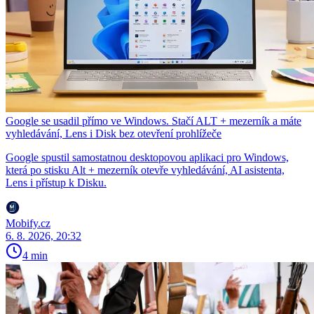
Google se usadil přímo ve Windows. Stačí ALT + mezerník a máte
vyhledávání, Lens i Disk bez otevření prohlížeče
Google spustil samostatnou desktopovou aplikaci pro Windows,
která po stisku Alt + mezerník otevře vyhledávání, AI asistenta,
Lens i přístup k Disku.
Mobify.cz
6. 8. 2026, 20:32
4 min