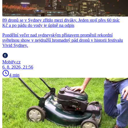
89 dronů se v Sydney zřítilo mezi diváky. Jeden stojí přes 60 tisíc
Kč a po pádu do vody je úplně na odpis
Pondělní večer nad sydneyským přístavem proměnil rekordní
světelnou show v nejdražší hromadný pád dronů v historii festivalu
Vivid Sydney.
Mobify.cz
6. 8. 2026, 21:56
4 min