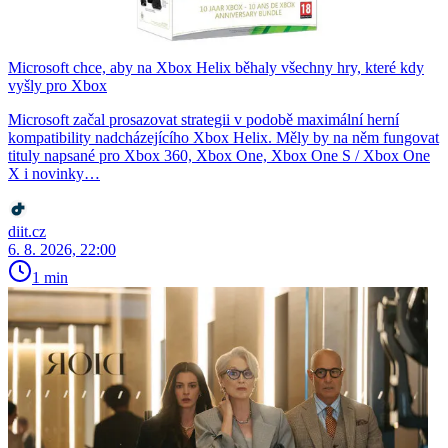
Microsoft chce, aby na Xbox Helix běhaly všechny hry, které kdy
vyšly pro Xbox
Microsoft začal prosazovat strategii v podobě maximální herní
kompatibility nadcházejícího Xbox Helix. Měly by na něm fungovat
tituly napsané pro Xbox 360, Xbox One, Xbox One S / Xbox One
X i novinky…
diit.cz
6. 8. 2026, 22:00
1 min