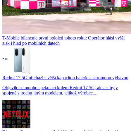
T-Mobile bilancuje první pololetí tohoto roku: Operátor hlásí vyšší
zisk i hlad po mobilních datech
Redmi 17 5G přichází s větší kapacitou baterie a skromnou výbavou
Objevilo se mnoho spekulací kolem Redmi 17 5G, ale asi byly
spojené s trochu jiným modelem, jelikož výrobce...