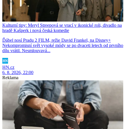
Kulturní tipy: Meryl Streepová se vrací v ikonické roli, divadlo na
hradě Kašperk i nová česká komedie
Ďábel nosí Pradu 2 FILM, režie David Frankel, na Disney+
Nekompromisní svět vysoké módy se po dvaceti letech od prvního
dílu vrátil. Nesmlouvavá...
HN.cz
6. 8. 2026, 22:00
Reklama