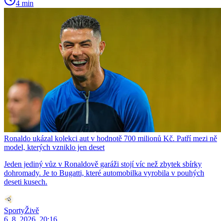
4 min
Ronaldo ukázal kolekci aut v hodnotě 700 milionů Kč. Patří mezi ně
model, kterých vzniklo jen deset
Jeden jediný vůz v Ronaldově garáži stojí víc než zbytek sbírky
dohromady. Je to Bugatti, které automobilka vyrobila v pouhých
deseti kusech.
SportyŽivě
6. 8. 2026, 20:16