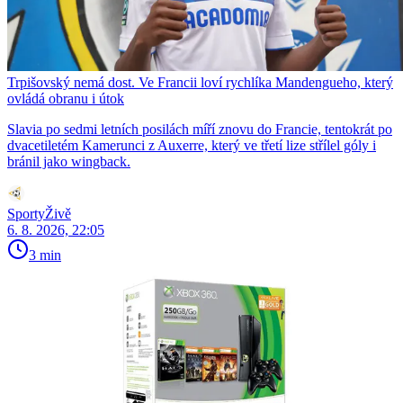
Trpišovský nemá dost. Ve Francii loví rychlíka Mandengueho, který
ovládá obranu i útok
Slavia po sedmi letních posilách míří znovu do Francie, tentokrát po
dvacetiletém Kamerunci z Auxerre, který ve třetí lize střílel góly i
bránil jako wingback.
SportyŽivě
6. 8. 2026, 22:05
3 min