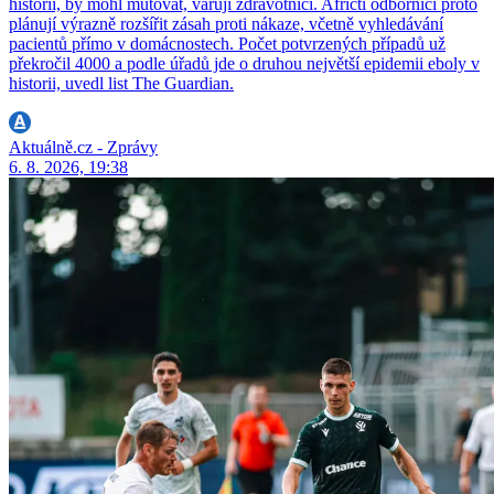
historii, by mohl mutovat, varují zdravotníci. Afričtí odborníci proto
plánují výrazně rozšířit zásah proti nákaze, včetně vyhledávání
pacientů přímo v domácnostech. Počet potvrzených případů už
překročil 4000 a podle úřadů jde o druhou největší epidemii eboly v
historii, uvedl list The Guardian.
Aktuálně.cz - Zprávy
6. 8. 2026, 19:38