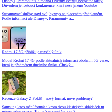
Disney+, Paramount+ a možná i Netflix zvažují bezplatné tarify.
Důvodem je rostoucí konkurence, která nese jméno Youtube
Streamovací služby staví svůj byznys na placeném předplatném.
Podle informací ale Disney+, Paramount+ a...
Redmi 17 5G přibližuje rozsáhlý únik
Model Redmi 17 4G podle aktuálních informací obohatí i 5G verze,
která je předmětem dnešního úniku. Čínský...
Recenze Galaxy Z Fold8 – nový formát, nové problémy?
Samsung letos mění formát a krom dvou klasických skládaček tu
máme jednu novou. Tou je Samsung Galaxy Z...