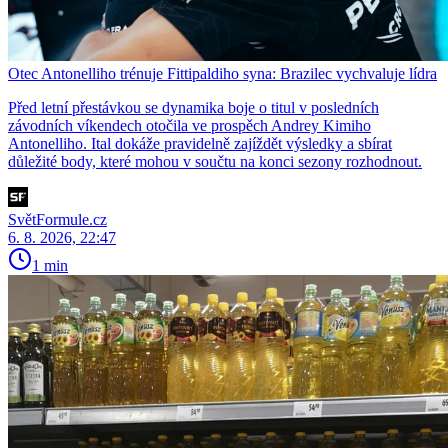
Otec Antonelliho trénuje Fittipaldiho syna: Brazilec vychvaluje lídra
Před letní přestávkou se dynamika boje o titul v posledních
závodních víkendech otočila ve prospěch Andrey Kimiho
Antonelliho. Ital dokáže pravidelně zajíždět výsledky a sbírat
důležité body, které mohou v součtu na konci sezony rozhodnout.
SvětFormule.cz
6. 8. 2026, 22:47
1 min