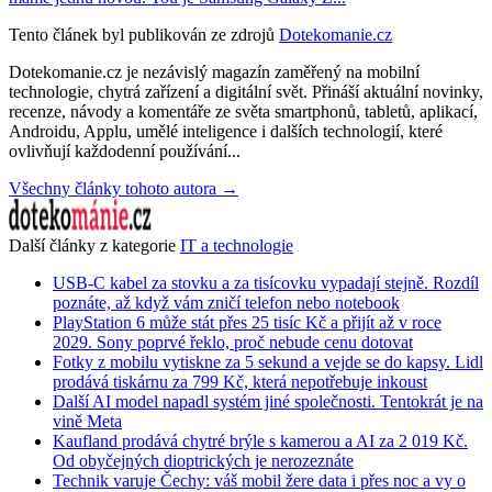
Tento článek byl publikován ze zdrojů
Dotekomanie.cz
Dotekomanie.cz je nezávislý magazín zaměřený na mobilní
technologie, chytrá zařízení a digitální svět. Přináší aktuální novinky,
recenze, návody a komentáře ze světa smartphonů, tabletů, aplikací,
Androidu, Applu, umělé inteligence i dalších technologií, které
ovlivňují každodenní používání...
Všechny články tohoto autora →
Další články z kategorie
IT a technologie
USB-C kabel za stovku a za tisícovku vypadají stejně. Rozdíl
poznáte, až když vám zničí telefon nebo notebook
PlayStation 6 může stát přes 25 tisíc Kč a přijít až v roce
2029. Sony poprvé řeklo, proč nebude cenu dotovat
Fotky z mobilu vytiskne za 5 sekund a vejde se do kapsy. Lidl
prodává tiskárnu za 799 Kč, která nepotřebuje inkoust
Další AI model napadl systém jiné společnosti. Tentokrát je na
vině Meta
Kaufland prodává chytré brýle s kamerou a AI za 2 019 Kč.
Od obyčejných dioptrických je nerozeznáte
Technik varuje Čechy: váš mobil žere data i přes noc a vy o