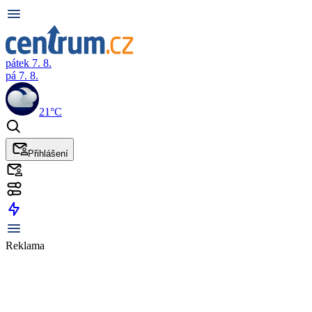
pátek 7. 8.
pá 7. 8.
21°C
Přihlášení
Reklama