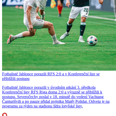
Fotbalisté Jablonce porazili RFS 2:0 a v Konferenční lize se
přiblížili postupu
Fotbalisté Jablonce porazili v úvodním utkání 3. předkola
Konferenční ligy RFS Riga doma 2:0 a výrazně se přiblížili k
postupu. Severočechy poslal v 18. minutě do vedení Vachtang
Čanturišvili a po pauze přidal pojistku Matěj Polidar. Odveta je na
programu za týden na stadionu lídra lotyšské ligy.