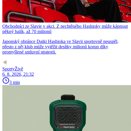
Obchodníci ze Slavie v akci. Z nechtěného Hashioky může kápnout
pěkný balík, až 70 milionů
Japonský obránce Daiki Hashioka ve Slavii sportovně neuspěl,
přesto z něj klub může vytěžit desítky milionů korun díky
promyšlené smluvní strategii.
SportyŽivě
6. 8. 2026, 21:32
3 min