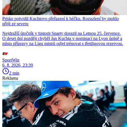
Priske potvrdil Kuchtovo přeřazení k béčku. Rozuzlení by mohlo
přijít ze severu
Nejdražší útočník v historii Sparty dorazil na Letnou 25. července.
O deset dní později chyběl Jan Kuchta v nominaci na Lyon úplně a
místo přípravy na Ligu mistrů odjel trénovat s třetiligovou rezervou.
SportWin
6. 8. 2026, 23:39
2 min
Reklama