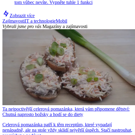
tom vůbec nevíte. Vypněte tuhle 1 funkci
Zobrazit více
Zajímavosti
IT a technologie
Mobil
Vybrali jsme pro vás
Magazíny a zajímavosti
Ta nejpoctivější celerová pomazánka, která vám připomene dětství:
Chutná naprosto božsky a hodí se do diety
Celerová pomazánka patří k těm receptům, které vypadají
nenápadně, ale na stole vždy sklidí největší úspěch. Stačí nastrouhat,