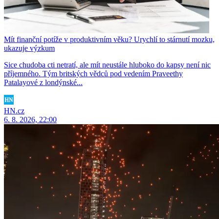
Mít finanční potíže v produktivním věku? Urychlí to stárnutí mozku,
ukazuje výzkum
Sice chudoba cti netratí, ale mít neustále hluboko do kapsy není nic
příjemného. Tým britských vědců pod vedením Praveethy
Patalayové z londýnské...
HN.cz
6. 8. 2026, 22:00