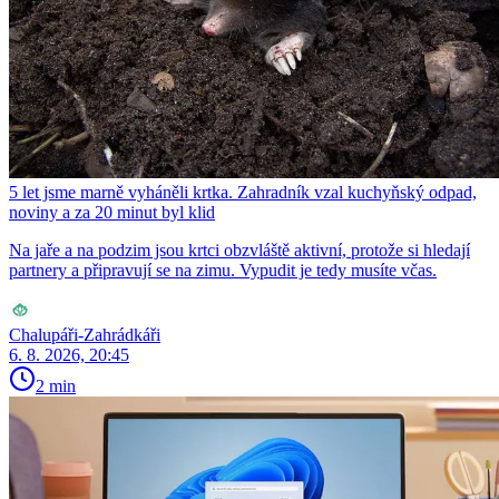
5 let jsme marně vyháněli krtka. Zahradník vzal kuchyňský odpad,
noviny a za 20 minut byl klid
Na jaře a na podzim jsou krtci obzvláště aktivní, protože si hledají
partnery a připravují se na zimu. Vypudit je tedy musíte včas.
Chalupáři-Zahrádkáři
6. 8. 2026, 20:45
2 min