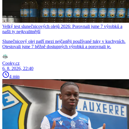
Velký test slunečnicových olejů 2026: Porovnali jsme 7 výrobků a
našli ty nejkvalitnější
Slunečnicový olej patří mezi nejčastěji používané tuky v kuchyních.
Otestovali jsme 7 běžně dostupných výrobků a porovnali je.
Cooky.cz
6. 8. 2026, 22:40
4 min