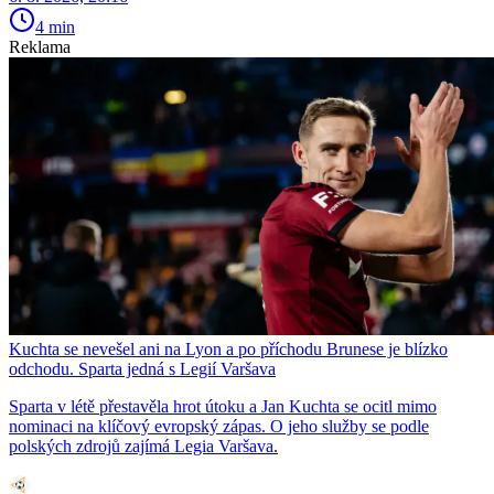
4 min
Reklama
Kuchta se nevešel ani na Lyon a po příchodu Brunese je blízko
odchodu. Sparta jedná s Legií Varšava
Sparta v létě přestavěla hrot útoku a Jan Kuchta se ocitl mimo
nominaci na klíčový evropský zápas. O jeho služby se podle
polských zdrojů zajímá Legia Varšava.