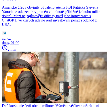
Americké úřady obvinily bývalého agenta FBI Patricka Stevena
Yarocha z odcizení kryptoměn v hodnotě přibližně jednoho milionu
dolarů. Mezi nejzajímavější důkazy patří jeho konverzace s
ChatGPT, ve kterých údajně řešil investování peněz i odchod z
USA.
cdr.cz
dnes, 01:00
2 min
Defektoskopie šetří obcím miliony. Výměna většiny stožárů není