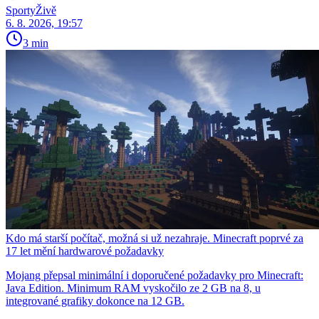
SportyŽivě
6. 8. 2026, 19:57
3 min
Kdo má starší počítač, možná si už nezahraje. Minecraft poprvé za
17 let mění hardwarové požadavky
Mojang přepsal minimální i doporučené požadavky pro Minecraft:
Java Edition. Minimum RAM vyskočilo ze 2 GB na 8, u
integrované grafiky dokonce na 12 GB.