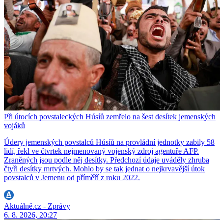
Při útocích povstaleckých Húsíů zemřelo na šest desítek jemenských
vojáků
Údery jemenských povstalců Húsíů na provládní jednotky zabily 58
lidí, řekl ve čtvrtek nejmenovaný vojenský zdroj agentuře AFP.
Zraněných jsou podle něj desítky. Předchozí údaje uváděly zhruba
čtyři desítky mrtvých. Mohlo by se tak jednat o nejkrvavější útok
povstalců v Jemenu od příměří z roku 2022.
Aktuálně.cz - Zprávy
6. 8. 2026, 20:27