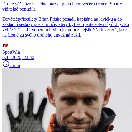
„To je váš názor." Jedna otázka po velkém večeru trenéra Sparty
viditelně popudila
Devětačtyřicetiletý Brian Priske posadil kapitána na lavičku a do
základní sestavy poslal muže, který byl ve Spartě sotva čtyři dny. Po
výhře 2:1 nad Lyonem mluvil o jednom z nejsilnějších večerů, jaké
na Letné za svého druhého angažmá zažil.
SportWin
6. 8. 2026, 23:40
2 min