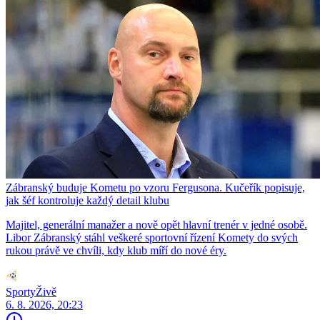
Zábranský buduje Kometu po vzoru Fergusona. Kučeřík popisuje,
jak šéf kontroluje každý detail klubu
Majitel, generální manažer a nově opět hlavní trenér v jedné osobě.
Libor Zábranský stáhl veškeré sportovní řízení Komety do svých
rukou právě ve chvíli, kdy klub míří do nové éry.
SportyŽivě
6. 8. 2026, 20:23