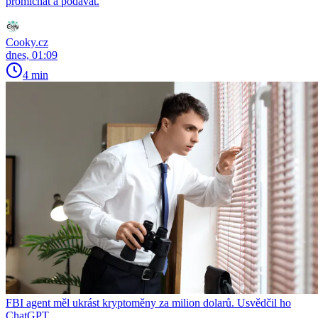
promíchat a podávat.
Cooky.cz
dnes, 01:09
4 min
FBI agent měl ukrást kryptoměny za milion dolarů. Usvědčil ho
ChatGPT