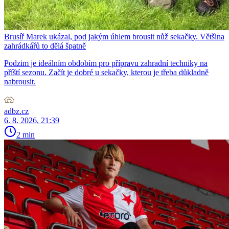
Brusíř Marek ukázal, pod jakým úhlem brousit nůž sekačky. Většina
zahrádkářů to dělá špatně
Podzim je ideálním obdobím pro přípravu zahradní techniky na
příští sezonu. Začít je dobré u sekačky, kterou je třeba důkladně
nabrousit.
adbz.cz
6. 8. 2026, 21:39
2 min