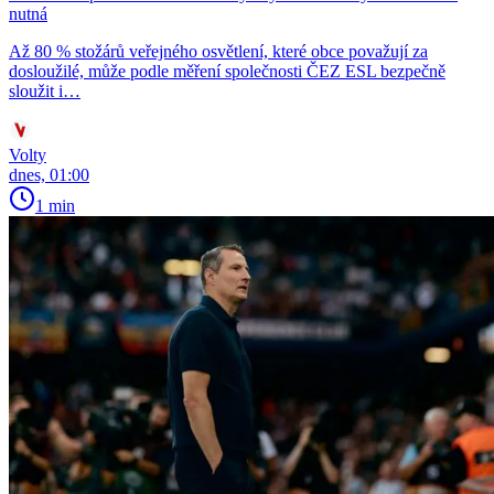
nutná
Až 80 % stožárů veřejného osvětlení, které obce považují za
dosloužilé, může podle měření společnosti ČEZ ESL bezpečně
sloužit i…
Volty
dnes, 01:00
1 min