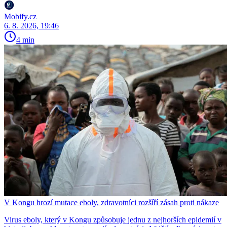
Mobify.cz
6. 8. 2026, 19:46
4 min
V Kongu hrozí mutace eboly, zdravotníci rozšíří zásah proti nákaze
Virus eboly, který v Kongu způsobuje jednu z nejhorších epidemií v