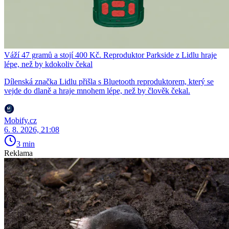
Váží 47 gramů a stojí 400 Kč. Reproduktor Parkside z Lidlu hraje
lépe, než by kdokoliv čekal
Dílenská značka Lidlu přišla s Bluetooth reproduktorem, který se
vejde do dlaně a hraje mnohem lépe, než by člověk čekal.
Mobify.cz
6. 8. 2026, 21:08
3 min
Reklama