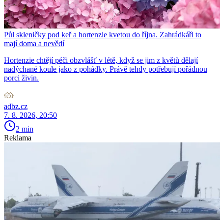
Půl skleničky pod keř a hortenzie kvetou do října. Zahrádkáři to
mají doma a nevědí
Hortenzie chtějí péči obzvlášť v létě, když se jim z květů dělají
nadýchané koule jako z pohádky. Právě tehdy potřebují pořádnou
porci živin.
adbz.cz
7. 8. 2026, 20:50
2 min
Reklama