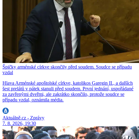
Špičky arménské církve skončily před soudem. Soudce se případu
vzdal
Hlava Arménské apoštolské církve, katolikos Garegin II., a dalších
šest prelátů v pátek stanuli před soudem. První jednání, uspořádané
za zavřenými dveřmi, ale zakrátko skončilo, protože soudce se
případu vzdal, oznámila média.
Aktuálně.cz - Zprávy
7. 8. 2026, 19:30