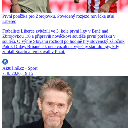
První porážka pro Zbrojovku. Povedený rozjezd nováčka uťal
Liberec
Fotbalisté Liberce zvítězili ve 3. kole první ligy v Brně nad
Zbrojovkou 1:0 a připravili nováčkovi soutěže první porážku v
soutěži. O výhře Slovanu rozhodl po hodině hry slovenský záložník
Patrik Dulay. Brňané tak nenavázali na výtečný start do ligy, kdy
zdolali Spartu a remizovali v Plzni.
Aktuálně.cz - Sport
7. 8. 2026, 19:15