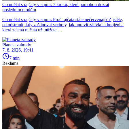
Co udělat s rajčaty v srpnu: 7 kroků, které pomohou dozrát
posledním plodům
Co udělat s rajčaty v srpnu: Proč rajčata stále nečervenají? Zjistěte,
co odstranit, kdy zaštipovat vrcholy, jak upravit zálivku a hnojení a
která zelená rajčata už můžete …
Planeta zahrady
7. 8. 2026, 19:41
7 min
Reklama