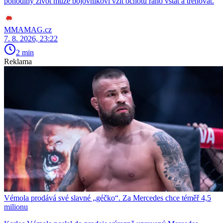
pohodlný život může bojovníkovi vzít ochotu ráno vstát a trénovat.
MMAMAG.cz
7. 8. 2026, 23:22
2 min
Reklama
Vémola prodává své slavné „géčko“. Za Mercedes chce téměř 4,5
milionu