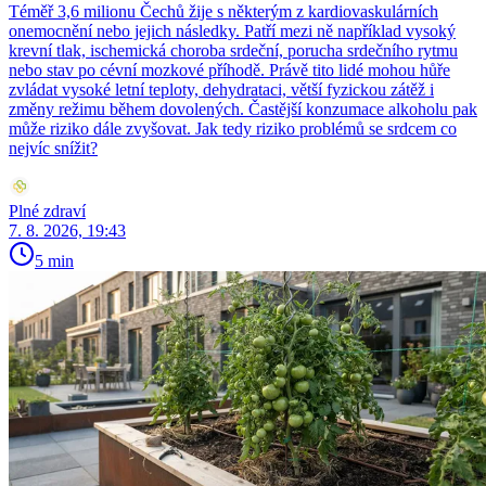
Téměř 3,6 milionu Čechů žije s některým z kardiovaskulárních
onemocnění nebo jejich následky. Patří mezi ně například vysoký
krevní tlak, ischemická choroba srdeční, porucha srdečního rytmu
nebo stav po cévní mozkové příhodě. Právě tito lidé mohou hůře
zvládat vysoké letní teploty, dehydrataci, větší fyzickou zátěž i
změny režimu během dovolených. Častější konzumace alkoholu pak
může riziko dále zvyšovat. Jak tedy riziko problémů se srdcem co
nejvíc snížit?
Plné zdraví
7. 8. 2026, 19:43
5 min