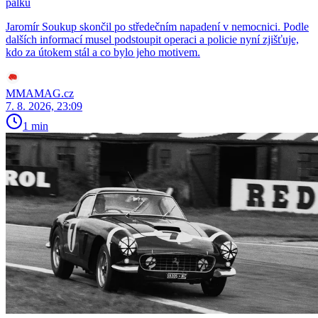
pálku
Jaromír Soukup skončil po středečním napadení v nemocnici. Podle
dalších informací musel podstoupit operaci a policie nyní zjišťuje,
kdo za útokem stál a co bylo jeho motivem.
MMAMAG.cz
7. 8. 2026, 23:09
1 min