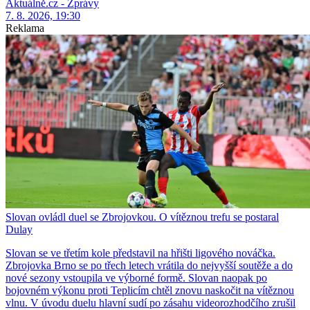
Aktuálně.cz - Zprávy
7. 8. 2026, 19:30
Reklama
Slovan ovládl duel se Zbrojovkou. O vítěznou trefu se postaral
Dulay
Slovan se ve třetím kole představil na hřišti ligového nováčka.
Zbrojovka Brno se po třech letech vrátila do nejvyšší soutěže a do
nové sezony vstoupila ve výborné formě. Slovan naopak po
bojovném výkonu proti Teplicím chtěl znovu naskočit na vítěznou
vlnu. V úvodu duelu hlavní sudí po zásahu videorozhodčího zrušil