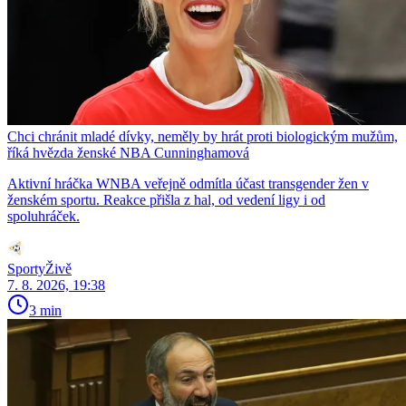
Chci chránit mladé dívky, neměly by hrát proti biologickým mužům,
říká hvězda ženské NBA Cunninghamová
Aktivní hráčka WNBA veřejně odmítla účast transgender žen v
ženském sportu. Reakce přišla z hal, od vedení ligy i od
spoluhráček.
SportyŽivě
7. 8. 2026, 19:38
3 min