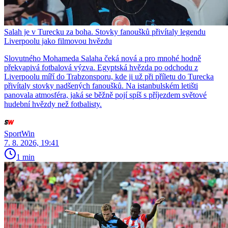
Salah je v Turecku za boha. Stovky fanoušků přivítaly legendu
Liverpoolu jako filmovou hvězdu
Slovutného Mohameda Salaha čeká nová a pro mnohé hodně
překvapivá fotbalová výzva. Egyptská hvězda po odchodu z
Liverpoolu míří do Trabzonsporu, kde ji už při příletu do Turecka
přivítaly stovky nadšených fanoušků. Na istanbulském letišti
panovala atmosféra, jaká se běžně pojí spíš s příjezdem světové
hudební hvězdy než fotbalisty.
SportWin
7. 8. 2026, 19:41
1 min