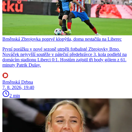
Brněnská Zbrojovka poprvé klopýtla, doma nestačila na Liberec
První porážku v nové sezoně utrpěli fotbalisté Zbrojovky Brno.
Nováček nejvyšší soutěže v páteční předehrávce 3. kola podlehl na
domácím stadionu Liberci 0:1. Hostům zajistil tři body gólem z 61.
minuty Patrik Dulay.
Brněnská Drbna
7. 8. 2026, 19:40
2 min