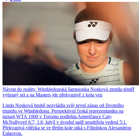
Návrat do reality. Wimbledonská šampionka Nosková ztratila téměř
vyhraný set a na Masters jde překvapivě z kola ven
Linda Nosková hrubě nezvládla svůj první zápas od životního
triumfu ve Wimbledonu. Perspektivní česká reprezentantka na
turnaji WTA 1000 v Torontu podlehla Američance Caty
McNallyové 6:7, 1:6, když v úvodní sadě neudržela vedení 5:1.
Překvapivá vítězka se ve třetím kole utká s Filipínkou Alexandrou
Ealaovou.