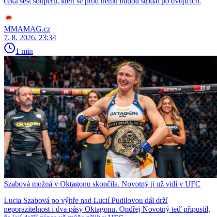
čeká šest soupeřů, kteří se proti němu budou střídat po dvojicích.
MMAMAG.cz
7. 8. 2026, 23:34
1 min
Szabová možná v Oktagonu skončila. Novotný ji už vidí v UFC
Lucia Szabová po výhře nad Lucií Pudilovou dál drží
neporazitelnost i dva pásy Oktagonu. Ondřej Novotný teď připustil,