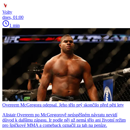
Volty
dnes, 01:00
1 min
Overeem McGregora odepsal. Jeho tělo prý skončilo před pěti lety
Alistair Overeem po McGregorově neúspěšném návratu nevidí
důvod k dalšímu zápasu. Ir podle něj už nemá tělo ani životní režim
pro špičkové MMA a comeback označil za tah na peníze.