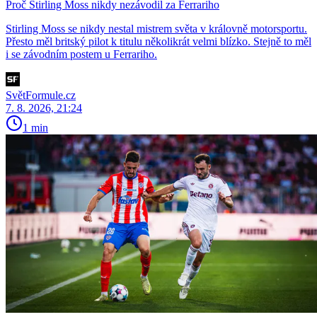
Proč Stirling Moss nikdy nezávodil za Ferrariho
Stirling Moss se nikdy nestal mistrem světa v královně motorsportu.
Přesto měl britský pilot k titulu několikrát velmi blízko. Stejně to měl
i se závodním postem u Ferrariho.
SvětFormule.cz
7. 8. 2026, 21:24
1 min