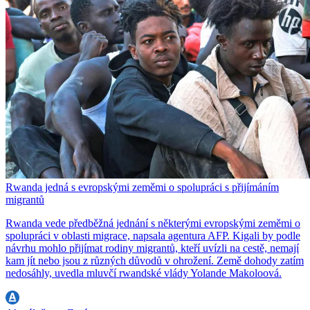
Rwanda jedná s evropskými zeměmi o spolupráci s přijímáním
migrantů
Rwanda vede předběžná jednání s některými evropskými zeměmi o
spolupráci v oblasti migrace, napsala agentura AFP. Kigali by podle
návrhu mohlo přijímat rodiny migrantů, kteří uvízli na cestě, nemají
kam jít nebo jsou z různých důvodů v ohrožení. Země dohody zatím
nedosáhly, uvedla mluvčí rwandské vlády Yolande Makoloová.