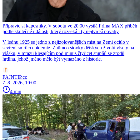
Připravte si kapesníky. V sobotu ve 20:00 vysílá Prima MAX příběh
podle skutečné události, který rozseká i ty nejtvrdší povahy
V lednu 1925 se jedno z nejizolovanějších míst na Zemi ocitlo v
sevření smrtící epidemie. Zatímco stovky dětských životů visely na
vlásku, v mrazu klesajícím pod minus čtyřicet stupňů se zrodil
hrdina, jehož jméno mělo být vymazáno z historie.
FAJNTIP.cz
7. 8. 2026, 19:00
4 min