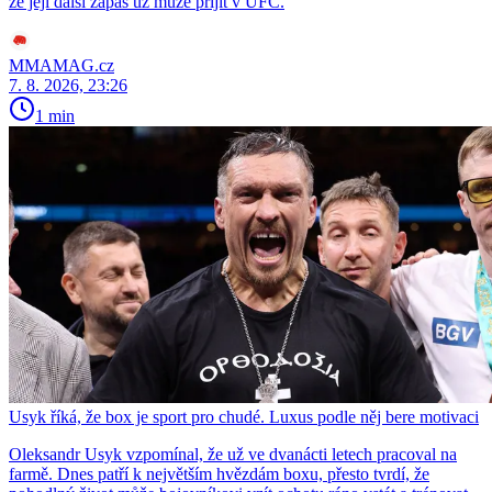
že její další zápas už může přijít v UFC.
MMAMAG.cz
7. 8. 2026, 23:26
1 min
Usyk říká, že box je sport pro chudé. Luxus podle něj bere motivaci
Oleksandr Usyk vzpomínal, že už ve dvanácti letech pracoval na
farmě. Dnes patří k největším hvězdám boxu, přesto tvrdí, že