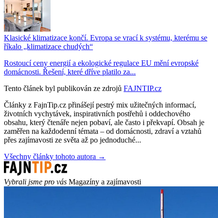
Klasické klimatizace končí. Evropa se vrací k systému, kterému se
říkalo „klimatizace chudých“
Rostoucí ceny energií a ekologické regulace EU mění evropské
domácnosti. Řešení, které dříve platilo za...
Tento článek byl publikován ze zdrojů
FAJNTIP.cz
Články z FajnTip.cz přinášejí pestrý mix užitečných informací,
životních vychytávek, inspirativních postřehů i oddechového
obsahu, který čtenáře nejen pobaví, ale často i překvapí. Obsah je
zaměřen na každodenní témata – od domácnosti, zdraví a vztahů
přes zajímavosti ze světa až po jednoduché...
Všechny články tohoto autora →
Vybrali jsme pro vás
Magazíny a zajímavosti