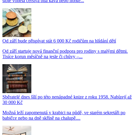
stole voněla čerstvá bílá káva nebo horké...
Od září bude přispívat stát 6 000 Kč rodičům na hlídání dětí
Od září startuje nová finanční podpora pro rodiny s malými dětmi.
Tisíce korun měsíčně na jesle či chůvy –...
Sběratelé dnes šílí po této nenápadné knize z roku 1958. Nabízejí až
30 000 Kč
Možná leží zapomenutá v krabici na půdě, ve starém sekretáři po
babičce nebo na dně skříně na chalupě....