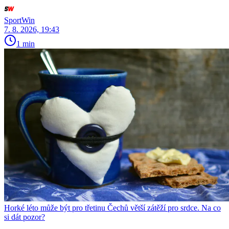
SportWin
7. 8. 2026, 19:43
1 min
Horké léto může být pro třetinu Čechů větší zátěží pro srdce. Na co
si dát pozor?