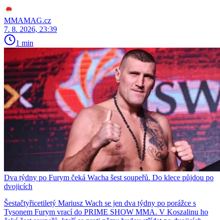
MMAMAG.cz
7. 8. 2026, 23:39
1 min
Dva týdny po Furym čeká Wacha šest soupeřů. Do klece půjdou po
dvojicích
Šestačtyřicetiletý Mariusz Wach se jen dva týdny po porážce s
Tysonem Furym vrací do PRIME SHOW MMA. V Koszalinu ho