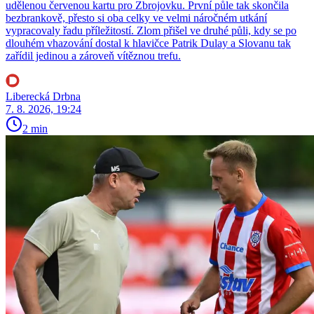
udělenou červenou kartu pro Zbrojovku. První půle tak skončila
bezbrankově, přesto si oba celky ve velmi náročném utkání
vypracovaly řadu příležitostí. Zlom přišel ve druhé půli, kdy se po
dlouhém vhazování dostal k hlavičce Patrik Dulay a Slovanu tak
zařídil jedinou a zároveň vítěznou trefu.
Liberecká Drbna
7. 8. 2026, 19:24
2 min