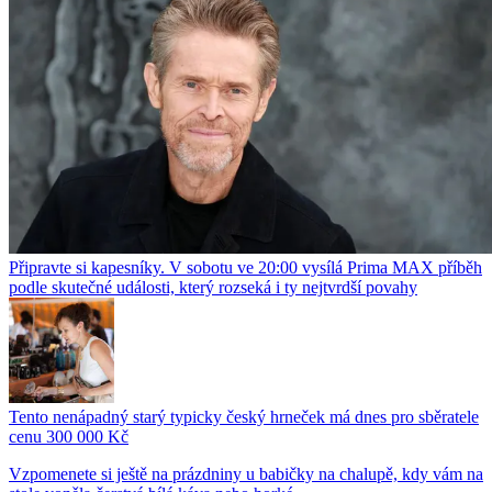
Připravte si kapesníky. V sobotu ve 20:00 vysílá Prima MAX příběh
podle skutečné události, který rozseká i ty nejtvrdší povahy
Tento nenápadný starý typicky český hrneček má dnes pro sběratele
cenu 300 000 Kč
Vzpomenete si ještě na prázdniny u babičky na chalupě, kdy vám na