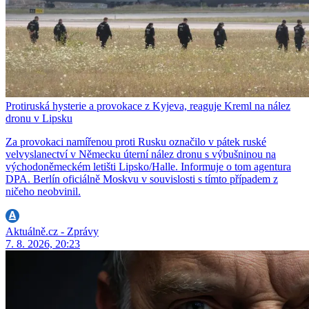
Protiruská hysterie a provokace z Kyjeva, reaguje Kreml na nález
dronu v Lipsku
Za provokaci namířenou proti Rusku označilo v pátek ruské
velvyslanectví v Německu úterní nález dronu s výbušninou na
východoněmeckém letišti Lipsko/Halle. Informuje o tom agentura
DPA. Berlín oficiálně Moskvu v souvislosti s tímto případem z
ničeho neobvinil.
Aktuálně.cz - Zprávy
7. 8. 2026, 20:23