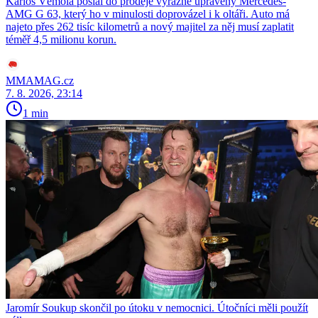
Karlos Vémola poslal do prodeje výrazně upravený Mercedes-
AMG G 63, který ho v minulosti doprovázel i k oltáři. Auto má
najeto přes 262 tisíc kilometrů a nový majitel za něj musí zaplatit
téměř 4,5 milionu korun.
MMAMAG.cz
7. 8. 2026, 23:14
1 min
Jaromír Soukup skončil po útoku v nemocnici. Útočníci měli použít