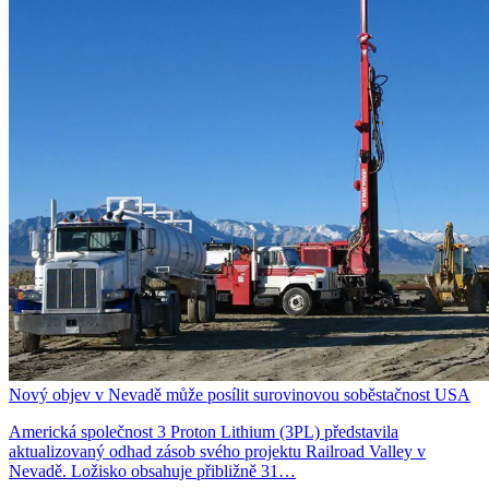
Nový objev v Nevadě může posílit surovinovou soběstačnost USA
Americká společnost 3 Proton Lithium (3PL) představila
aktualizovaný odhad zásob svého projektu Railroad Valley v
Nevadě. Ložisko obsahuje přibližně 31…