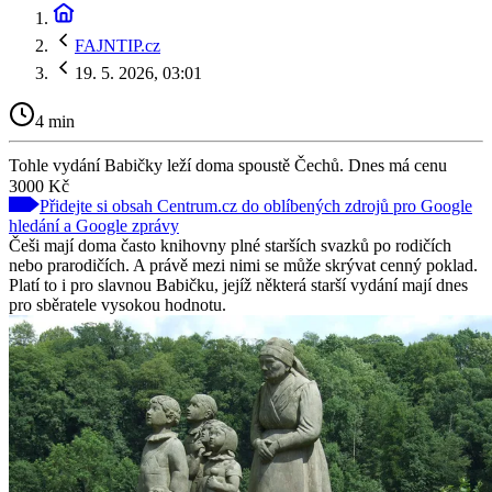
FAJNTIP.cz
19. 5. 2026, 03:01
4 min
Tohle vydání Babičky leží doma spoustě Čechů. Dnes má cenu
3000 Kč
Přidejte si obsah Centrum.cz do oblíbených zdrojů pro Google
hledání a Google zprávy
Češi mají doma často knihovny plné starších svazků po rodičích
nebo prarodičích. A právě mezi nimi se může skrývat cenný poklad.
Platí to i pro slavnou Babičku, jejíž některá starší vydání mají dnes
pro sběratele vysokou hodnotu.