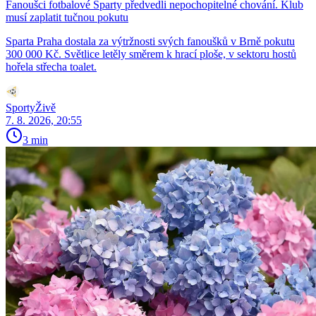
Fanoušci fotbalové Sparty předvedli nepochopitelné chování. Klub
musí zaplatit tučnou pokutu
Sparta Praha dostala za výtržnosti svých fanoušků v Brně pokutu
300 000 Kč. Světlice letěly směrem k hrací ploše, v sektoru hostů
hořela střecha toalet.
SportyŽivě
7. 8. 2026, 20:55
3 min