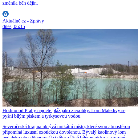
změnila běh dějin.
Aktuálně.cz - Zprávy
dnes, 06:15
Hodinu od Prahy najdete pláž jako z exotiky. Lom Maledivy se
pyšní bílým pískem a tyrkysovou vodou
Severočeská krajina ukrývá unikátní místo, které svou atmosférou
připomíná luxusní exotickou dovolenou. Bývalý kaolinový lom
nedaleko obce Nepomyšl si díky zářivě bílému písku a azurové