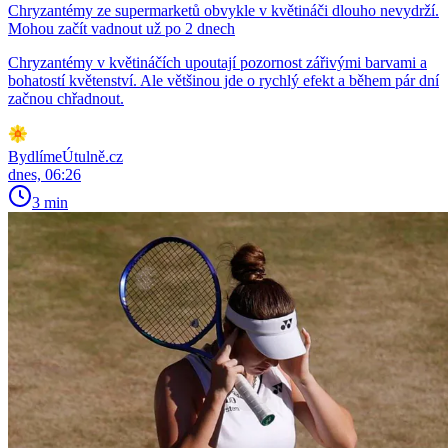
Chryzantémy ze supermarketů obvykle v květináči dlouho nevydrží.
Mohou začít vadnout už po 2 dnech
Chryzantémy v květináčích upoutají pozornost zářivými barvami a
bohatostí květenství. Ale většinou jde o rychlý efekt a během pár dní
začnou chřadnout.
BydlímeÚtulně.cz
dnes, 06:26
3 min