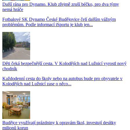
Další rána pro Dynamo. Klub zřejmě zruší béčko, pro dva týmy
nemá hráče
Fotbalové SK Dynamo České Budějovice čelí dalším vážným
problémům. Podle informací iSportu je klub jen...
Děti čeká bezpečnější cesta. V Kolodějích nad Lužnicí vyrostl nový
chodník
Každodenní cesta do školy nebo na autobus bude pro obyvatele v
Kolodějích nad Lužnicí zase o něco...
Budějce využívají prázdniny k opravám škol, investují desítky
milionů korun