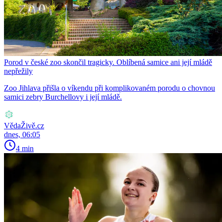
Porod v české zoo skončil tragicky. Oblíbená samice ani její mládě
nepřežily
Zoo Jihlava přišla o víkendu při komplikovaném porodu o chovnou
samici zebry Burchellovy i její mládě.
VědaŽivě.cz
dnes, 06:05
4 min