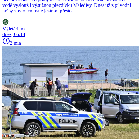
vodě vysloužil výstižnou přezdívku Maledivy. Dnes už z původní
krásy zbylo jen malé jezírko, přesto…
Výletárium
dnes, 06:14
2 min