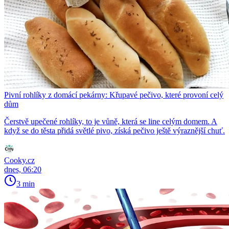
Pivní rohlíky z domácí pekárny: Křupavé pečivo, které provoní celý
dům
Čerstvě upečené rohlíky, to je vůně, která se line celým domem. A
když se do těsta přidá světlé pivo, získá pečivo ještě výraznější chuť.
Cooky.cz
dnes, 06:20
3 min