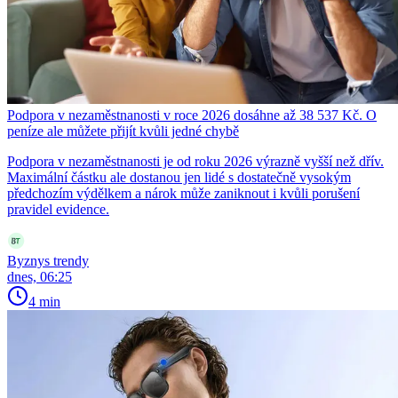
Podpora v nezaměstnanosti v roce 2026 dosáhne až 38 537 Kč. O
peníze ale můžete přijít kvůli jedné chybě
Podpora v nezaměstnanosti je od roku 2026 výrazně vyšší než dřív.
Maximální částku ale dostanou jen lidé s dostatečně vysokým
předchozím výdělkem a nárok může zaniknout i kvůli porušení
pravidel evidence.
Byznys trendy
dnes, 06:25
4 min