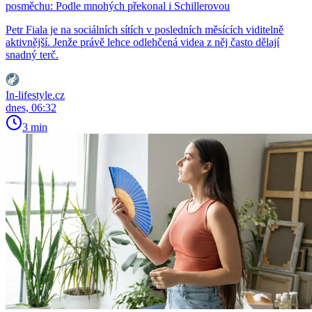
posměchu: Podle mnohých překonal i Schillerovou
Petr Fiala je na sociálních sítích v posledních měsících viditelně
aktivnější. Jenže právě lehce odlehčená videa z něj často dělají
snadný terč.
In-lifestyle.cz
dnes, 06:32
3 min