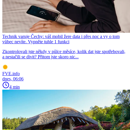
Technik varuje Čechy: váš mobil žere data i přes noc a vy o tom
vůbec nevíte. Vypněte tuhle 1 funkci
Zkontrolovali jste někdy v půlce měsíce, kolik dat jste spotřebovali,
a nestačili se divit? Přitom jste skoro nic...
FVE.info
dnes, 06:06
4 min