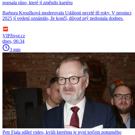
popsala ráno, které jí změnilo kariéru
Barbora Kroužková moderovala Události necelé tři roky. V prosinci
2025 jí vedení oznámilo, že končí, důvod prý nedostala dodnes.
VIPživot.cz
dnes, 06:34
3 min
Petr Fiala sdílel video, kvůli kterému je nyní terčem potupného