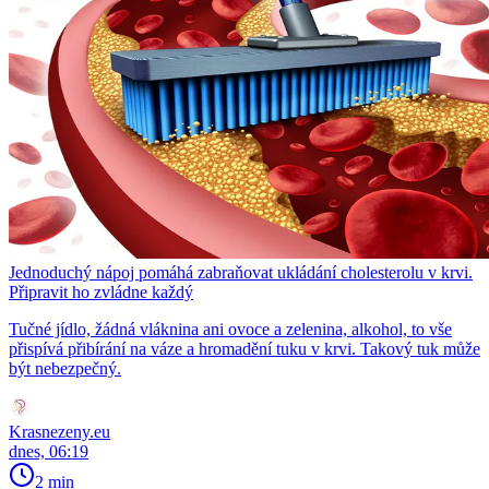
Jednoduchý nápoj pomáhá zabraňovat ukládání cholesterolu v krvi.
Připravit ho zvládne každý
Tučné jídlo, žádná vláknina ani ovoce a zelenina, alkohol, to vše
přispívá přibírání na váze a hromadění tuku v krvi. Takový tuk může
být nebezpečný.
Krasnezeny.eu
dnes, 06:19
2 min