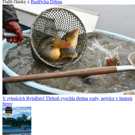
Další články z
Budějcká Drbna
V rybnících Rybářství Třeboň vyschla třetina vody, nejvíce v historii
firmy