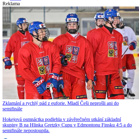
Reklama
Zklamání a rychlý pád z euforie. Mladí Češi neprošli ani do
semifinále
Hokejová osmnáctka podlehla v závěrečném utkání základní
skupiny B na Hlinka Gretzky Cupu v Edmontonu Finsku 4:5 a do
semifinále nepostoupila.