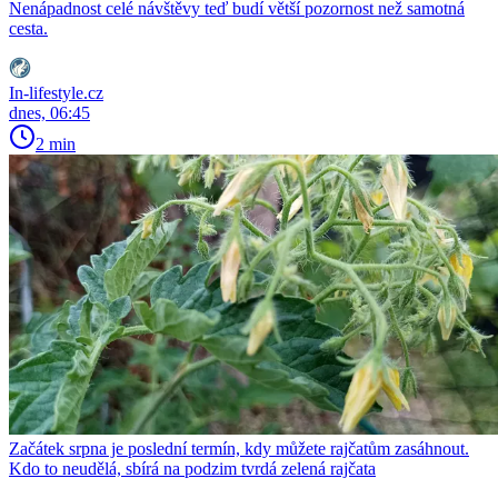
Nenápadnost celé návštěvy teď budí větší pozornost než samotná
cesta.
In-lifestyle.cz
dnes, 06:45
2 min
Začátek srpna je poslední termín, kdy můžete rajčatům zasáhnout.
Kdo to neudělá, sbírá na podzim tvrdá zelená rajčata