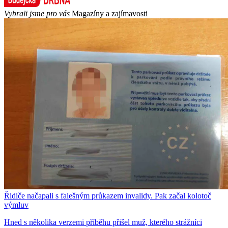
Vybrali jsme pro vás
Magazíny a zajímavosti
Řidiče načapali s falešným průkazem invalidy. Pak začal kolotoč
výmluv
Hned s několika verzemi příběhu přišel muž, kterého strážníci