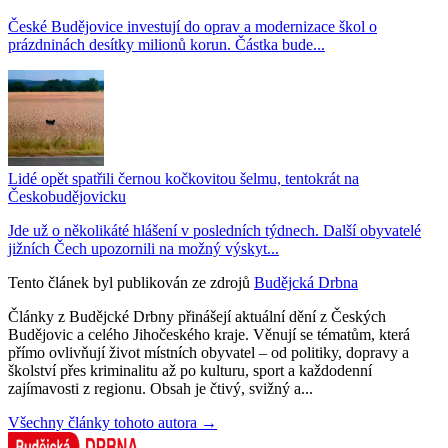
České Budějovice investují do oprav a modernizace škol o
prázdninách desítky milionů korun. Částka bude...
Lidé opět spatřili černou kočkovitou šelmu, tentokrát na
Českobudějovicku
Jde už o několikáté hlášení v posledních týdnech. Další obyvatelé
jižních Čech upozornili na možný výskyt...
Tento článek byl publikován ze zdrojů
Budějcká Drbna
Články z Budějcké Drbny přinášejí aktuální dění z Českých
Budějovic a celého Jihočeského kraje. Věnují se tématům, která
přímo ovlivňují život místních obyvatel – od politiky, dopravy a
školství přes kriminalitu až po kulturu, sport a každodenní
zajímavosti z regionu. Obsah je čtivý, svižný a...
Všechny články tohoto autora →