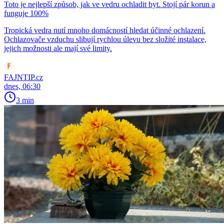
Toto je nejlepší způsob, jak ve vedru ochladit byt. Stojí pár korun a
funguje 100%
Tropická vedra nutí mnoho domácností hledat účinné ochlazení.
Ochlazovače vzduchu slibují rychlou úlevu bez složité instalace,
jejich možnosti ale mají své limity.
FAJNTIP.cz
dnes, 06:30
3 min