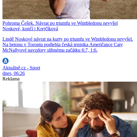
Pohroma Češek. Návrat po triumfu ve Wimbledonu nevyšel
Noskové, končí i Krejčíková
Lindě Noskové návrat na kurty po triumfu ve Wimbledonu nevyšel.
Na betonu v Torontu podlehla česká tenistka Američance Caty
McNallyové navzdory slibnému začátku 6:7, 1:6.
Aktuálně.cz - Sport
dnes, 06:26
Reklama