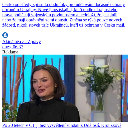
Česko od středy zpřísnilo podmínky pro udělování dočasné ochrany
občanům Ukrajiny. Nově ji nezískají ti, kteří podle ukrajinského
práva podléhají vojenským povinnostem a nedoloží, že je splnili
nebo že mají oprávnění zemi opustit. Změna se týká pouze nových
žádostí, nikoli stovek tisíc Ukrajinců, kteří už ochranu v Česku mají.
Aktuálně.cz - Zprávy
dnes, 06:37
Reklama
Po 20 letech v ČT ji bez vysvětlení sundali z Událostí. Kroužková