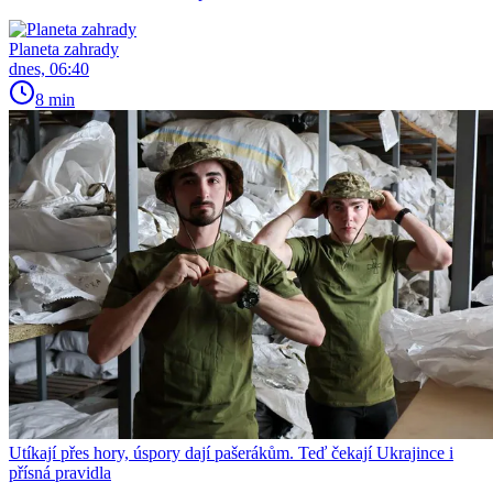
Planeta zahrady
dnes, 06:40
8 min
Utíkají přes hory, úspory dají pašerákům. Teď čekají Ukrajince i
přísná pravidla