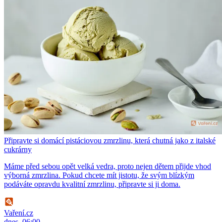
Připravte si domácí pistáciovou zmrzlinu, která chutná jako z italské
cukrárny
Máme před sebou opět velká vedra, proto nejen dětem přijde vhod
výborná zmrzlina. Pokud chcete mít jistotu, že svým blízkým
podáváte opravdu kvalitní zmrzlinu, připravte si ji doma.
Vaření.cz
dnes, 06:00