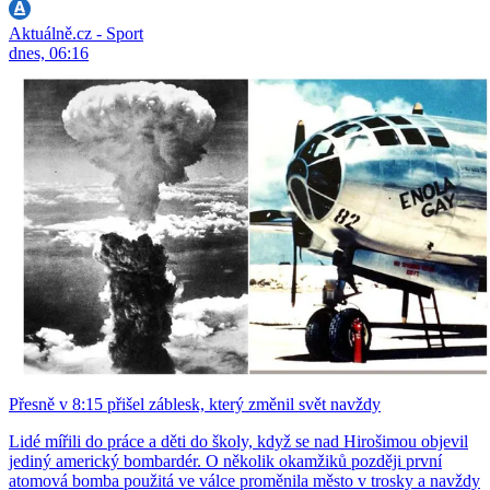
Aktuálně.cz - Sport
dnes, 06:16
Přesně v 8:15 přišel záblesk, který změnil svět navždy
Lidé mířili do práce a děti do školy, když se nad Hirošimou objevil
jediný americký bombardér. O několik okamžiků později první
atomová bomba použitá ve válce proměnila město v trosky a navždy