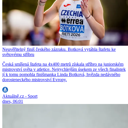
Neuvěřitelný finiš českého zázraku. Botková vytáhla štafetu ke
světovému stříbru
Česká smíšená štafeta na 4x400 metrů získala stříbro na juniorském
mistrovství světa v atletice. Nejrychlejším úsekem ze všech finalistek
jí k tomu pomohla finišmanka Linda Botková, hvězda nedávného
dorosteneckého mistrovství Evropy.
Aktuálně.cz - Sport
dnes, 06:01