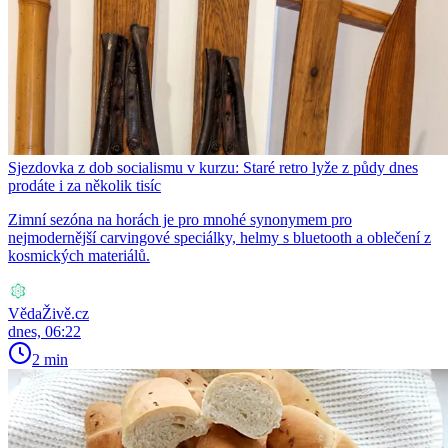
Sjezdovka z dob socialismu v kurzu: Staré retro lyže z půdy dnes
prodáte i za několik tisíc
Zimní sezóna na horách je pro mnohé synonymem pro
nejmodernější carvingové speciálky, helmy s bluetooth a oblečení z
kosmických materiálů.
VědaŽivě.cz
dnes, 06:22
2 min