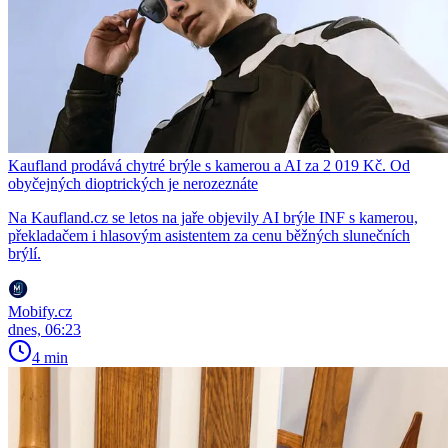
Kaufland prodává chytré brýle s kamerou a AI za 2 019 Kč. Od
obyčejných dioptrických je nerozeznáte
Na Kaufland.cz se letos na jaře objevily AI brýle INF s kamerou,
překladačem i hlasovým asistentem za cenu běžných slunečních
brýlí.
Mobify.cz
dnes, 06:23
4 min