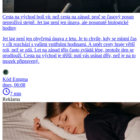
Cesta na východ bolí víc než cesta na západ: proč se časový posun
neprožívá stejně. Jet lag není jen únava, ale posunuté biologické
hodiny
Jet lag není jen obyčejná únava z letu. Je to chvíle, kdy se místní čas
v cíli rozchází s vašimi vnitřními hodinami. A směr cesty hraje větší
roli, než se zdá. Let na západ tělo často zvládá lépe, protože den se
prodlouží. Cesta na východ je těžší: nutí vás usínat dřív, než je na to
mozek připravený.
Kód Enigma
dnes, 06:08
7 min
Reklama