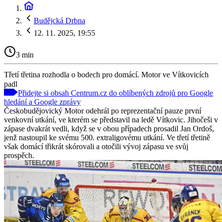
Budějcká Drbna
12. 11. 2025, 19:55
3 min
Třetí třetina rozhodla o bodech pro domácí. Motor ve Vítkovicích
padl
Přidejte si obsah Centrum.cz do oblíbených zdrojů pro Google
hledání a Google zprávy
Českobudějovický Motor odehrál po reprezentační pauze první
venkovní utkání, ve kterém se představil na ledě Vítkovic. Jihočeši v
zápase dvakrát vedli, když se v obou případech prosadil Jan Ordoš,
jenž nastoupil ke svému 500. extraligovému utkání. Ve třetí třetině
však domácí třikrát skórovali a otočili vývoj zápasu ve svůj
prospěch.