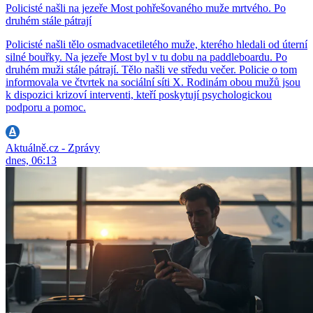
Policisté našli na jezeře Most pohřešovaného muže mrtvého. Po
druhém stále pátrají
Policisté našli tělo osmadvacetiletého muže, kterého hledali od úterní
silné bouřky. Na jezeře Most byl v tu dobu na paddleboardu. Po
druhém muži stále pátrají. Tělo našli ve středu večer. Policie o tom
informovala ve čtvrtek na sociální síti X. Rodinám obou mužů jsou
k dispozici krizoví interventi, kteří poskytují psychologickou
podporu a pomoc.
Aktuálně.cz - Zprávy
dnes, 06:13