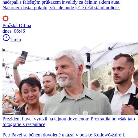
načapali s falešným průkazem invalidy za čelním sklem auta.
Nakonec dostal pokutu, vše ale bude ještě řešit státní policie.
Pražská Drbna
dnes, 06:46
1 min
Prezident Pavel vyrazil na tajnou dovolenou: Prozradila ho však tato
fotografie z restaurace
Petr Pavel se během dovolené ukázal v polské Kudowě-Zdróji.