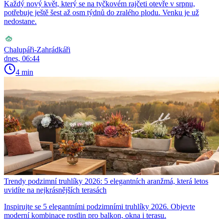
Každý nový květ, který se na tyčkovém rajčeti otevře v srpnu,
potřebuje ještě šest až osm týdnů do zralého plodu. Venku je už
nedostane.
Chalupáři-Zahrádkáři
dnes, 06:44
4 min
Trendy podzimní truhlíky 2026: 5 elegantních aranžmá, která letos
uvidíte na nejkrásnějších terasách
Inspirujte se 5 elegantními podzimními truhlíky 2026. Objevte
moderní kombinace rostlin pro balkon, okna i terasu.