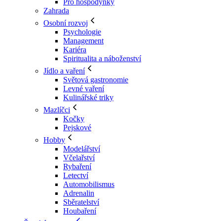
Pro hospodyňky
Zahrada
Osobní rozvoj
Psychologie
Management
Kariéra
Spiritualita a náboženství
Jídlo a vaření
Světová gastronomie
Levné vaření
Kulinářské triky
Mazlíčci
Kočky
Pejskové
Hobby
Modelářství
Včelařství
Rybaření
Letectví
Automobilismus
Adrenalin
Sběratelství
Houbaření