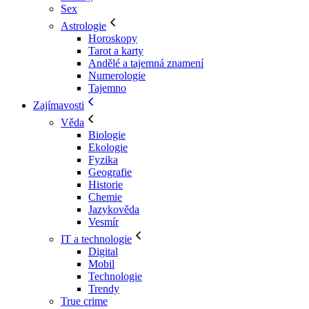
Sex
Astrologie
Horoskopy
Tarot a karty
Andělé a tajemná znamení
Numerologie
Tajemno
Zajímavosti
Věda
Biologie
Ekologie
Fyzika
Geografie
Historie
Chemie
Jazykověda
Vesmír
IT a technologie
Digital
Mobil
Technologie
Trendy
True crime