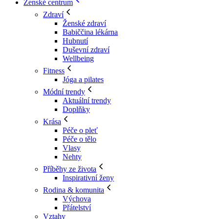
Ženské centrum
Zdraví
Ženské zdraví
Babiččina lékárna
Hubnutí
Duševní zdraví
Wellbeing
Fitness
Jóga a pilates
Módní trendy
Aktuální trendy
Doplňky
Krása
Péče o pleť
Péče o tělo
Vlasy
Nehty
Příběhy ze života
Inspirativní ženy
Rodina & komunita
Výchova
Přátelství
Vztahy