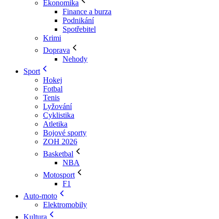
Ekonomika
Finance a burza
Podnikání
Spotřebitel
Krimi
Doprava
Nehody
Sport
Hokej
Fotbal
Tenis
Lyžování
Cyklistika
Atletika
Bojové sporty
ZOH 2026
Basketbal
NBA
Motosport
F1
Auto-moto
Elektromobily
Kultura