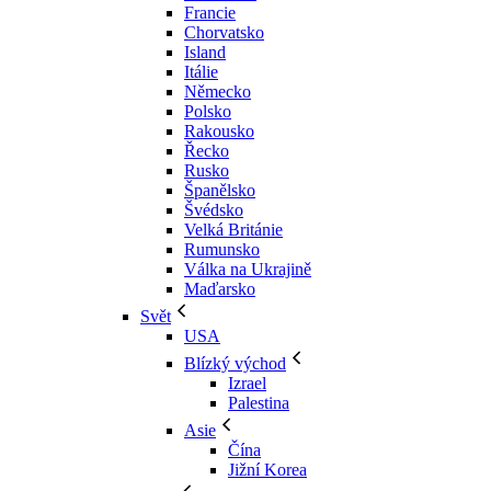
Francie
Chorvatsko
Island
Itálie
Německo
Polsko
Rakousko
Řecko
Rusko
Španělsko
Švédsko
Velká Británie
Rumunsko
Válka na Ukrajině
Maďarsko
Svět
USA
Blízký východ
Izrael
Palestina
Asie
Čína
Jižní Korea