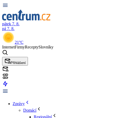
pátek 7. 8.
pá 7. 8.
21°C
Internet
Firmy
Recepty
Slovníky
Přihlášení
Zprávy
Domácí
Regionální