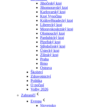
Jihočeský kraj
Jihomoravský kraj
Karlovarský kraj
Kraj Vysočina
Králověhradecký kraj
Liberecký kraj
Moravskoslezský kraj
Olomoucký kraj
Pardubický kraj
Plzeňský kraj
Středočeský kraj
Ústecký kraj
Zlínský kraj
Praha
Brno
Ostrava
Školství
Zdravotnictví
Politika
O počasí
Volby 2026
Zahraničí
Evropa
Slovensko