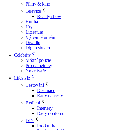
Filmy & kino
Televize
Reality show
Hudba
Hry
Literatura
Výtvarné umění
Divadlo
Digi a stream
Celebrity
Módní policie
Pro pamětníky
Nové tváře
Lifestyle
Cestování
Destinace
Rady na cesty
Bydlení
Interiery
Rady do domu
DIY
Pro kutily