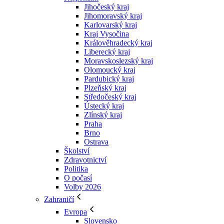
Jihočeský kraj
Jihomoravský kraj
Karlovarský kraj
Kraj Vysočina
Králověhradecký kraj
Liberecký kraj
Moravskoslezský kraj
Olomoucký kraj
Pardubický kraj
Plzeňský kraj
Středočeský kraj
Ústecký kraj
Zlínský kraj
Praha
Brno
Ostrava
Školství
Zdravotnictví
Politika
O počasí
Volby 2026
Zahraničí
Evropa
Slovensko