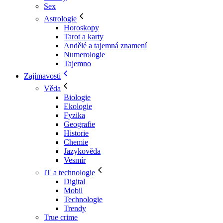
Sex
Astrologie
Horoskopy
Tarot a karty
Andělé a tajemná znamení
Numerologie
Tajemno
Zajímavosti
Věda
Biologie
Ekologie
Fyzika
Geografie
Historie
Chemie
Jazykověda
Vesmír
IT a technologie
Digital
Mobil
Technologie
Trendy
True crime