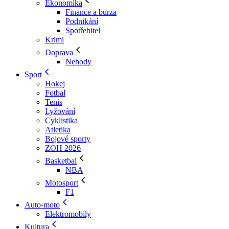
Ekonomika
Finance a burza
Podnikání
Spotřebitel
Krimi
Doprava
Nehody
Sport
Hokej
Fotbal
Tenis
Lyžování
Cyklistika
Atletika
Bojové sporty
ZOH 2026
Basketbal
NBA
Motosport
F1
Auto-moto
Elektromobily
Kultura