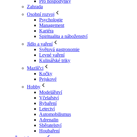
Pro hospodyňky
Zahrada
Osobní rozvoj
Psychologie
Management
Kariéra
Spiritualita a náboženství
Jídlo a vaření
Světová gastronomie
Levné vaření
Kulinářské triky
Mazlíčci
Kočky
Pejskové
Hobby
Modelářství
Včelařství
Rybaření
Letectví
Automobilismus
Adrenalin
Sběratelství
Houbaření