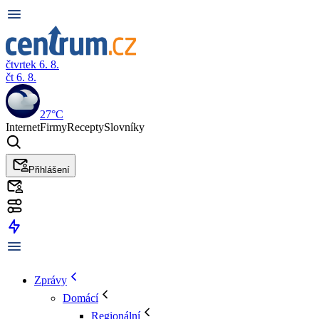
čtvrtek 6. 8.
čt 6. 8.
27°C
Internet
Firmy
Recepty
Slovníky
Přihlášení
Zprávy
Domácí
Regionální