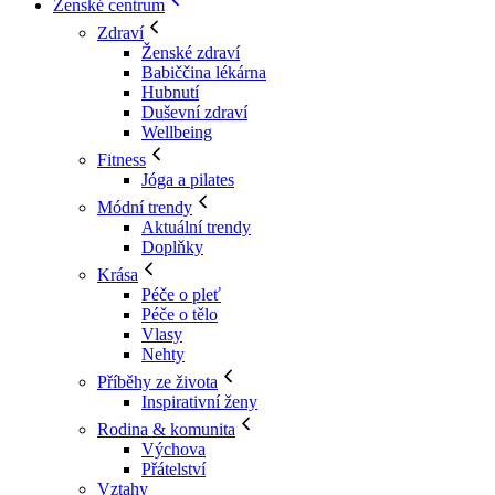
Ženské centrum
Zdraví
Ženské zdraví
Babiččina lékárna
Hubnutí
Duševní zdraví
Wellbeing
Fitness
Jóga a pilates
Módní trendy
Aktuální trendy
Doplňky
Krása
Péče o pleť
Péče o tělo
Vlasy
Nehty
Příběhy ze života
Inspirativní ženy
Rodina & komunita
Výchova
Přátelství
Vztahy