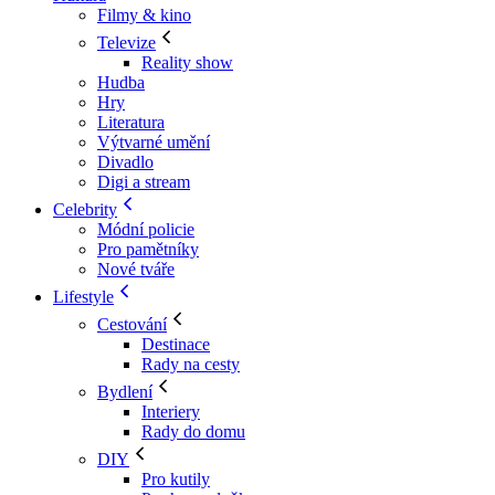
Filmy & kino
Televize
Reality show
Hudba
Hry
Literatura
Výtvarné umění
Divadlo
Digi a stream
Celebrity
Módní policie
Pro pamětníky
Nové tváře
Lifestyle
Cestování
Destinace
Rady na cesty
Bydlení
Interiery
Rady do domu
DIY
Pro kutily