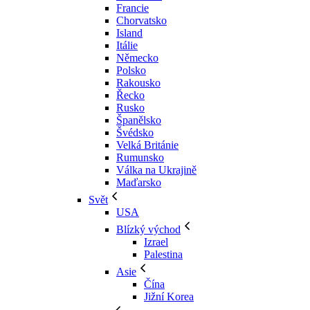
Francie
Chorvatsko
Island
Itálie
Německo
Polsko
Rakousko
Řecko
Rusko
Španělsko
Švédsko
Velká Británie
Rumunsko
Válka na Ukrajině
Maďarsko
Svět
USA
Blízký východ
Izrael
Palestina
Asie
Čína
Jižní Korea