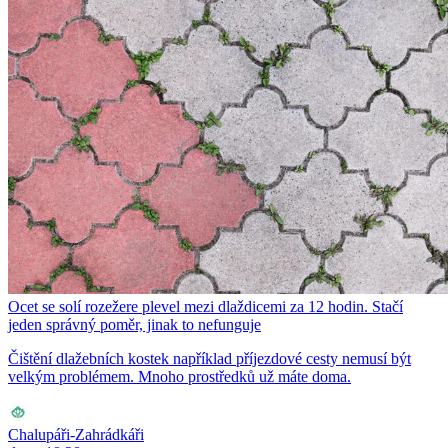
Ocet se solí rozežere plevel mezi dlaždicemi za 12 hodin. Stačí
jeden správný poměr, jinak to nefunguje
Čištění dlažebních kostek například příjezdové cesty nemusí být
velkým problémem. Mnoho prostředků už máte doma.
Chalupáři-Zahrádkáři