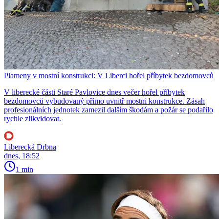
Plameny v mostní konstrukci: V Liberci hořel příbytek bezdomovců
V liberecké části Staré Pavlovice dnes večer hořel příbytek
bezdomovců vybudovaný přímo uvnitř mostní konstrukce. Zásah
profesionálních jednotek zamezil dalším škodám a požár se podařilo
rychle zlikvidovat.
Liberecká Drbna
dnes, 18:52
1 min