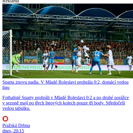
Reklama
Sparta znovu padla. V Mladé Boleslavi prohrála 0:2, domácí vedou
ligu
Fotbalisté Sparty prohráli v Mladé Boleslavi 0:2 a po druhé porážce
v sezoně mají po třech ligových kolech pouze tři body. Středočeši
vedou tabulku.
Pražská Drbna
dnes, 20:15