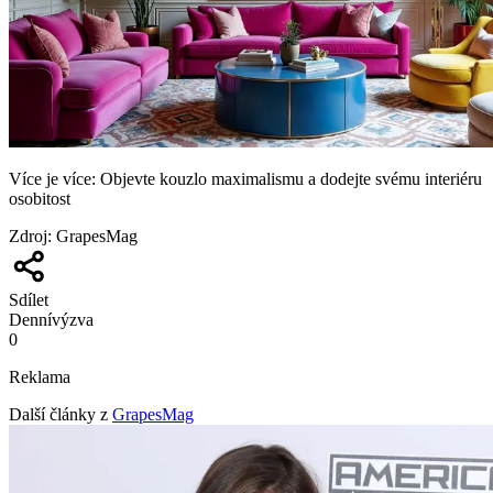
Více je více: Objevte kouzlo maximalismu a dodejte svému interiéru
osobitost
Zdroj
:
GrapesMag
Sdílet
Denní
výzva
0
Reklama
Další články z
GrapesMag