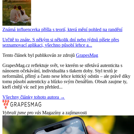
Známá influencerka přišla s teorií, která mění pohled na randění
Určitě to znáte. S někým si několik dní nebo týdnů píšete přes
seznamovací aplikaci, všechno působí lehce a...
Tento článek byl publikován ze zdrojů
GrapesMag
GrapesMag.cz reflektuje svět, ve kterém se střetává autenticita s
nánosem očekávání, individualita s tlakem doby. Styl textů je
neformální, přímý a často nese lehce kritický odstín – ale právě díky
tomu působí autenticky a blízko svým čtenářům. Obsah zaujme ty,
kteří chtějí víc než jen přehled...
Všechny články tohoto autora →
Vybrali jsme pro vás
Magazíny a zajímavosti