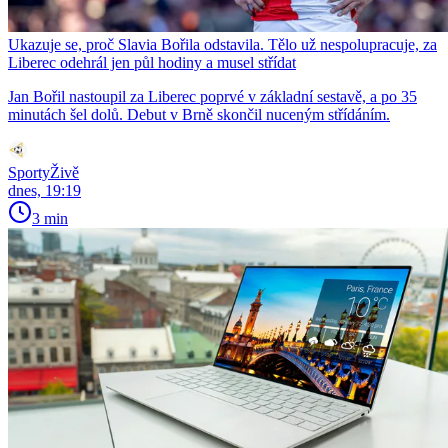
Ukazuje se, proč Slavia Bořila odstavila. Tělo už nespolupracuje, za
Liberec odehrál jen půl hodiny a musel střídat
Jan Bořil nastoupil za Liberec poprvé v základní sestavě, a po 35
minutách šel dolů. Debut v Brně skončil nuceným střídáním.
SportyŽivě
dnes, 19:19
3 min