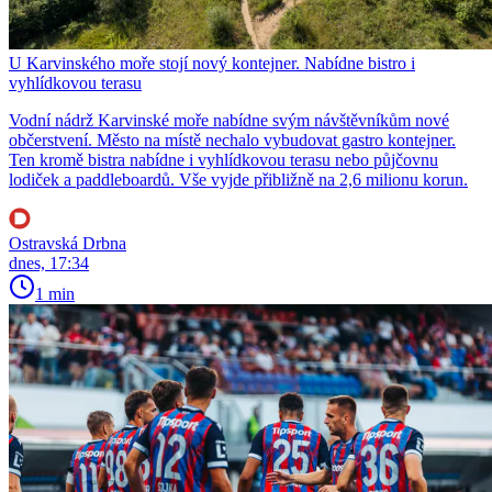
U Karvinského moře stojí nový kontejner. Nabídne bistro i
vyhlídkovou terasu
Vodní nádrž Karvinské moře nabídne svým návštěvníkům nové
občerstvení. Město na místě nechalo vybudovat gastro kontejner.
Ten kromě bistra nabídne i vyhlídkovou terasu nebo půjčovnu
lodiček a paddleboardů. Vše vyjde přibližně na 2,6 milionu korun.
Ostravská Drbna
dnes, 17:34
1 min