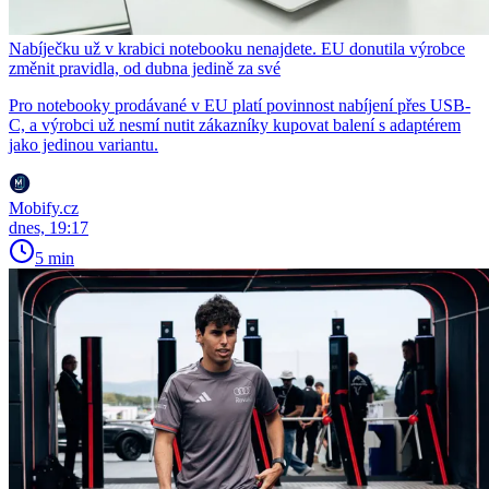
Nabíječku už v krabici notebooku nenajdete. EU donutila výrobce
změnit pravidla, od dubna jedině za své
Pro notebooky prodávané v EU platí povinnost nabíjení přes USB-
C, a výrobci už nesmí nutit zákazníky kupovat balení s adaptérem
jako jedinou variantu.
Mobify.cz
dnes, 19:17
5 min