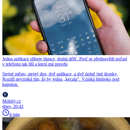
Jedna aplikace slibuje slunce, druhá déšť. Proč se předpovědi počasí
v telefonu tak liší a která má pravdu
Stejné město, stejný den, dvě aplikace, a dvě úplně jiné ikonky.
Rozdíl nevzniká tím, že by jedna „kecala“. Vzniká hluboko pod
kapotou.
Mobify.cz
dnes, 20:42
4 min