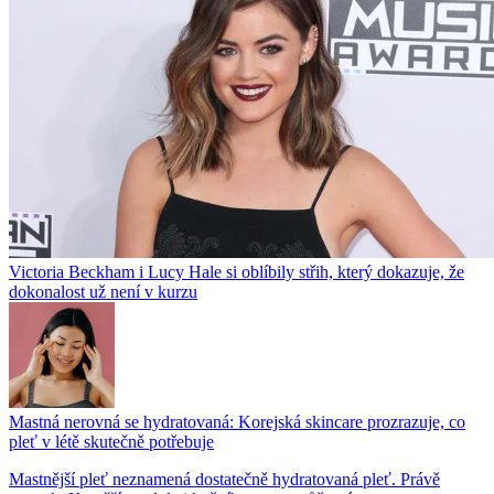
Victoria Beckham i Lucy Hale si oblíbily střih, který dokazuje, že
dokonalost už není v kurzu
Mastná nerovná se hydratovaná: Korejská skincare prozrazuje, co
pleť v létě skutečně potřebuje
Mastnější pleť neznamená dostatečně hydratovaná pleť. Právě