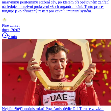
masivnímu perifernímu stažení cév, po kterém při opětovném zahřátí
následuje intenzivní prokrvení všech orgánů a tkání. Tento proces
funguje jako přirozený restart pro cévní i imunitní systém.
Plné zdraví
dnes, 20:07
2 min
Nejdůležitější podpis roku? Pogačarův dědic Del Toro se zavázal