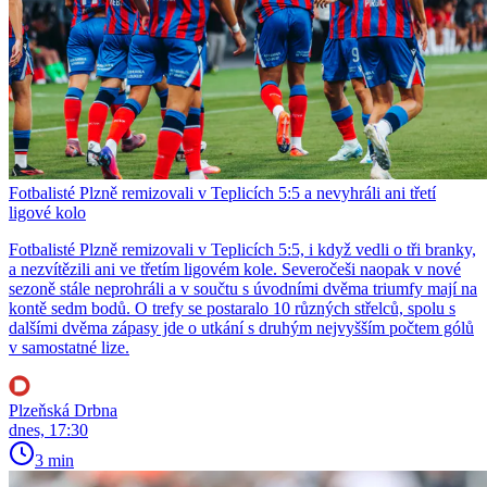
Fotbalisté Plzně remizovali v Teplicích 5:5 a nevyhráli ani třetí
ligové kolo
Fotbalisté Plzně remizovali v Teplicích 5:5, i když vedli o tři branky,
a nezvítězili ani ve třetím ligovém kole. Severočeši naopak v nové
sezoně stále neprohráli a v součtu s úvodními dvěma triumfy mají na
kontě sedm bodů. O trefy se postaralo 10 různých střelců, spolu s
dalšími dvěma zápasy jde o utkání s druhým nejvyšším počtem gólů
v samostatné lize.
Plzeňská Drbna
dnes, 17:30
3 min