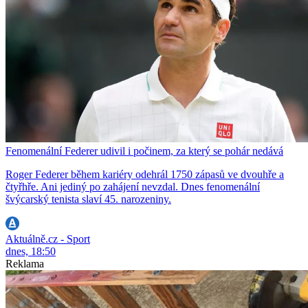
Fenomenální Federer udivil i počinem, za který se pohár nedává
Roger Federer během kariéry odehrál 1750 zápasů ve dvouhře a
čtyřhře. Ani jediný po zahájení nevzdal. Dnes fenomenální
švýcarský tenista slaví 45. narozeniny.
Aktuálně.cz - Sport
dnes, 18:50
Reklama