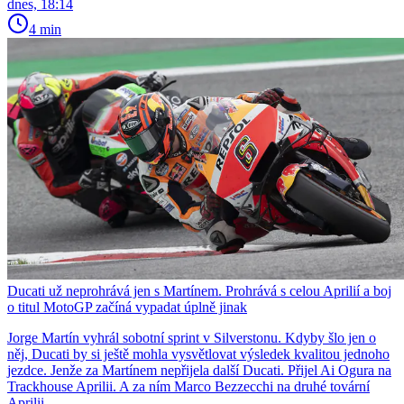
dnes, 18:14
4 min
Ducati už neprohrává jen s Martínem. Prohrává s celou Aprilií a boj
o titul MotoGP začíná vypadat úplně jinak
Jorge Martín vyhrál sobotní sprint v Silverstonu. Kdyby šlo jen o
něj, Ducati by si ještě mohla vysvětlovat výsledek kvalitou jednoho
jezdce. Jenže za Martínem nepřijela další Ducati. Přijel Ai Ogura na
Trackhouse Aprilii. A za ním Marco Bezzecchi na druhé tovární
Aprilii.