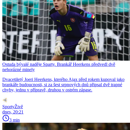
Ostuda bývalé naděje Sparty. Brankář Heerkens předvedl dvě
nehorázné minely
Dvacetiletý Joeri Heerkens, kterého Ajax před rokem kupoval jako
brankáře budoucnosti, si za šest srpnových dnů připsal dvě trapné
chyby, jednu v přípravě, druhou v ostrém zápase.
SportyŽivě
dnes, 20:21
3 min