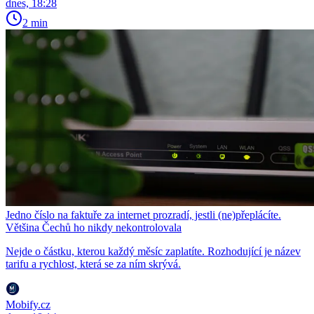
dnes, 18:28
2 min
Jedno číslo na faktuře za internet prozradí, jestli (ne)přeplácíte.
Většina Čechů ho nikdy nekontrolovala
Nejde o částku, kterou každý měsíc zaplatíte. Rozhodující je název
tarifu a rychlost, která se za ním skrývá.
Mobify.cz