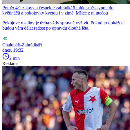
Poměr 4:1 z kávy a česneku: zahrádkáři tuhle směs sypou do
květináčů a pokojovky kvetou i v zimě. Mšice z ní utečou
Pokojové rostliny je třeba vždy správně vyživit. Pokud to dokážete,
budou vám dělat radost po opravdu dlouhá léta.
Chalupáři-Zahrádkáři
dnes, 19:32
2 min
Reklama