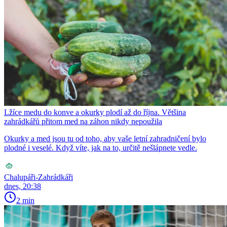
Lžíce medu do konve a okurky plodí až do října. Většina
zahrádkářů přitom med na záhon nikdy nepoužila
Okurky a med jsou tu od toho, aby vaše letní zahradničení bylo
plodné i veselé. Když víte, jak na to, určitě nešlápnete vedle.
Chalupáři-Zahrádkáři
dnes, 20:38
2 min