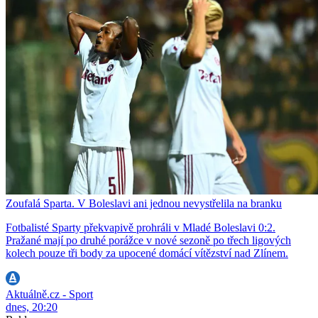
Zoufalá Sparta. V Boleslavi ani jednou nevystřelila na branku
Fotbalisté Sparty překvapivě prohráli v Mladé Boleslavi 0:2.
Pražané mají po druhé porážce v nové sezoně po třech ligových
kolech pouze tři body za upocené domácí vítězství nad Zlínem.
Aktuálně.cz - Sport
dnes, 20:20