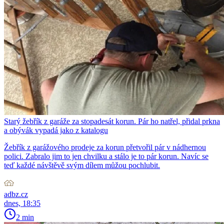
Starý žebřík z garáže za stopadesát korun. Pár ho natřel, přidal prkna
a obývák vypadá jako z katalogu
Žebřík z garážového prodeje za korun přetvořil pár v nádhernou
polici. Zabralo jim to jen chvilku a stálo je to pár korun. Navíc se
teď každé návštěvě svým dílem můžou pochlubit.
adbz.cz
dnes, 18:35
2 min