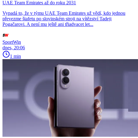
UAE Team Emirates až do roku 2031
Vypadá to, že v týmu UAE Team Emirates už vědí, kdo jednou
převezme štafetu po slovinském stroji na vítězství Tadeji
Pogačarovi. A není mu ještě ani třiadvacet let...
SportWin
dnes, 20:06
1 min