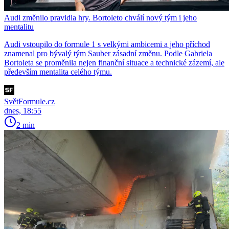
Audi změnilo pravidla hry. Bortoleto chválí nový tým i jeho
mentalitu
Audi vstoupilo do formule 1 s velkými ambicemi a jeho příchod
znamenal pro bývalý tým Sauber zásadní změnu. Podle Gabriela
Bortoleta se proměnila nejen finanční situace a technické zázemí, ale
především mentalita celého týmu.
SvětFormule.cz
dnes, 18:55
2 min