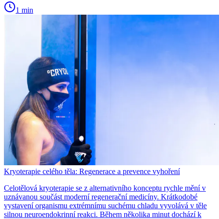
1 min
Kryoterapie celého těla: Regenerace a prevence vyhoření
Celotělová kryoterapie se z alternativního konceptu rychle mění v
uznávanou součást moderní regenerační medicíny. Krátkodobé
vystavení organismu extrémnímu suchému chladu vyvolává v těle
silnou neuroendokrinní reakci. Během několika minut dochází k