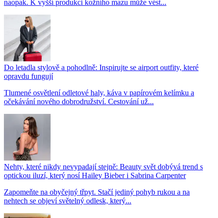
naopak. K vyšší produkci kožního mazu může vést...
Do letadla stylově a pohodlně: Inspirujte se airport outfity, které
opravdu fungují
Tlumené osvětlení odletové haly, káva v papírovém kelímku a
očekávání nového dobrodružství. Cestování už...
Nehty, které nikdy nevypadají stejně: Beauty svět dobývá trend s
optickou iluzí, který nosí Hailey Bieber i Sabrina Carpenter
Zapomeňte na obyčejný třpyt. Stačí jediný pohyb rukou a na
nehtech se objeví světelný odlesk, který...