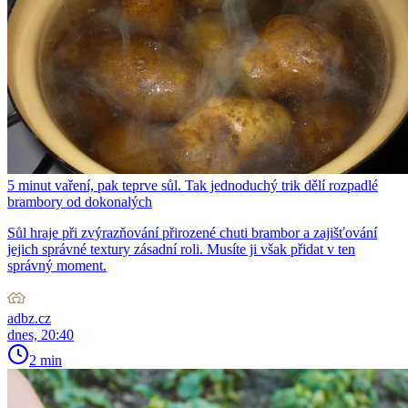
5 minut vaření, pak teprve sůl. Tak jednoduchý trik dělí rozpadlé
brambory od dokonalých
Sůl hraje při zvýrazňování přirozené chuti brambor a zajišťování
jejich správné textury zásadní roli. Musíte ji však přidat v ten
správný moment.
adbz.cz
dnes, 20:40
2 min