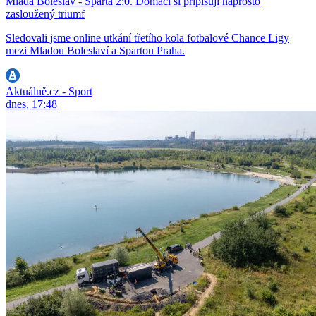
Mladá Boleslav - Sparta 2:0. Domácí si připisují naprosto
zasloužený triumf
Sledovali jsme online utkání třetího kola fotbalové Chance Ligy
mezi Mladou Boleslaví a Spartou Praha.
Aktuálně.cz - Sport
dnes, 17:48