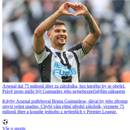
Arsenal dal 75 milionů liber za záložníka, bez kterého by se obešel.
Právě proto může být Guimarães jeho nejnebezpečnějším nákupem
Kdyby Arsenal potřeboval Bruna Guimarãese, dával by jeho přestup
smysl velmi snadno. Chybí vám elitní střední záložník, vezmete 75
milionů liber a koupíte jednoho z nejlepších v Premier League.
Vše o sportu