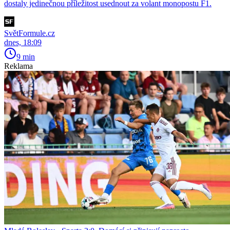
dostaly jedinečnou příležitost usednout za volant monopostu F1.
SvětFormule.cz
dnes, 18:09
9 min
Reklama