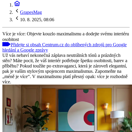
GrapesMag
10. 8. 2025, 08:06
Více je více: Objevte kouzlo maximalismu a dodejte svému interiéru
osobitost
Přidejte si obsah Centrum.cz do oblíbených zdrojů pro Google
hledání a Google zprávy
Už vás nebaví nekonečná záplava neutrálních tónů a prázdných
stěn? Máte pocit, že váš interiér potřebuje špetku osobitosti, barev a
příběhu? Pokud toužíte po extravaganci, která je zároveň elegantní,
pak je vaším stylovým spojencem maximalismus. Zapomeňte na
„méně je více“. V maximalismu platí přesný opak: více je rozhodně
více.