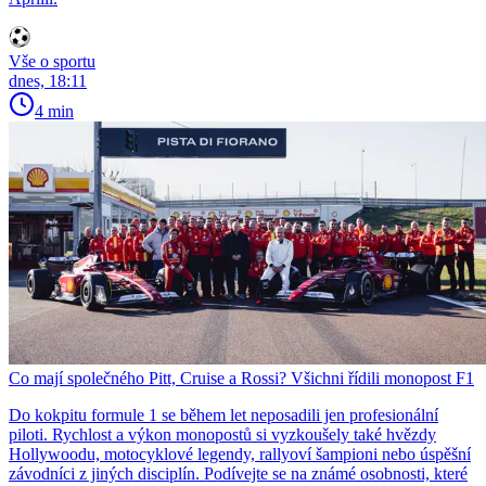
Vše o sportu
dnes, 18:11
4 min
Co mají společného Pitt, Cruise a Rossi? Všichni řídili monopost F1
Do kokpitu formule 1 se během let neposadili jen profesionální
piloti. Rychlost a výkon monopostů si vyzkoušely také hvězdy
Hollywoodu, motocyklové legendy, rallyoví šampioni nebo úspěšní
závodníci z jiných disciplín. Podívejte se na známé osobnosti, které