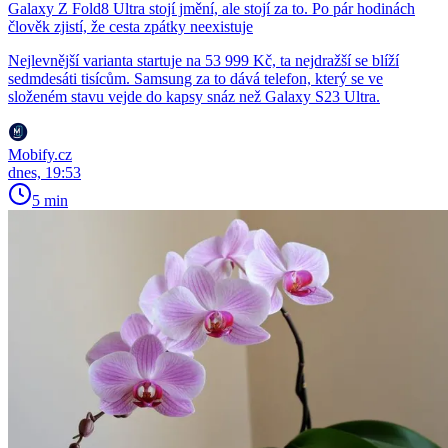
Galaxy Z Fold8 Ultra stojí jmění, ale stojí za to. Po pár hodinách
člověk zjistí, že cesta zpátky neexistuje
Nejlevnější varianta startuje na 53 999 Kč, ta nejdražší se blíží
sedmdesáti tisícům. Samsung za to dává telefon, který se ve
složeném stavu vejde do kapsy snáz než Galaxy S23 Ultra.
Mobify.cz
dnes, 19:53
5 min