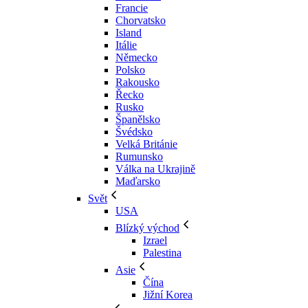
Francie
Chorvatsko
Island
Itálie
Německo
Polsko
Rakousko
Řecko
Rusko
Španělsko
Švédsko
Velká Británie
Rumunsko
Válka na Ukrajině
Maďarsko
Svět
USA
Blízký východ
Izrael
Palestina
Asie
Čína
Jižní Korea