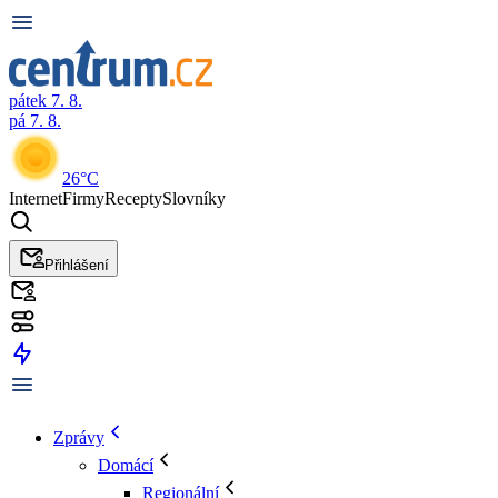
pátek 7. 8.
pá 7. 8.
26°C
Internet
Firmy
Recepty
Slovníky
Přihlášení
Zprávy
Domácí
Regionální