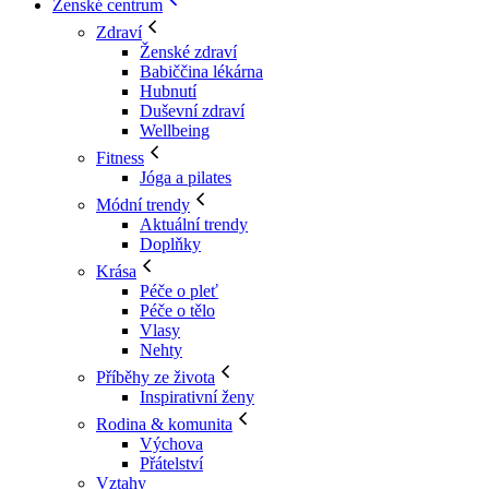
Ženské centrum
Zdraví
Ženské zdraví
Babiččina lékárna
Hubnutí
Duševní zdraví
Wellbeing
Fitness
Jóga a pilates
Módní trendy
Aktuální trendy
Doplňky
Krása
Péče o pleť
Péče o tělo
Vlasy
Nehty
Příběhy ze života
Inspirativní ženy
Rodina & komunita
Výchova
Přátelství
Vztahy