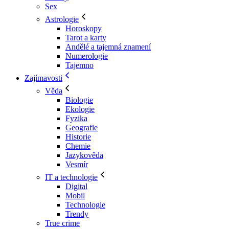
Sex
Astrologie
Horoskopy
Tarot a karty
Andělé a tajemná znamení
Numerologie
Tajemno
Zajímavosti
Věda
Biologie
Ekologie
Fyzika
Geografie
Historie
Chemie
Jazykověda
Vesmír
IT a technologie
Digital
Mobil
Technologie
Trendy
True crime