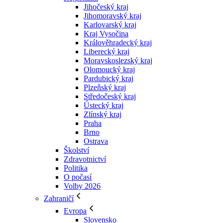
Jihočeský kraj
Jihomoravský kraj
Karlovarský kraj
Kraj Vysočina
Králověhradecký kraj
Liberecký kraj
Moravskoslezský kraj
Olomoucký kraj
Pardubický kraj
Plzeňský kraj
Středočeský kraj
Ústecký kraj
Zlínský kraj
Praha
Brno
Ostrava
Školství
Zdravotnictví
Politika
O počasí
Volby 2026
Zahraničí
Evropa
Slovensko