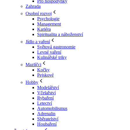
Pro hospodyňky
Zahrada
Osobní rozvoj
Psychologie
Management
Kariéra
Spiritualita a náboženství
Jídlo a vaření
Světová gastronomie
Levné vaření
Kulinářské triky
Mazlíčci
Kočky
Pejskové
Hobby
Modelářství
Včelařství
Rybaření
Letectví
Automobilismus
Adrenalin
Sběratelství
Houbaření