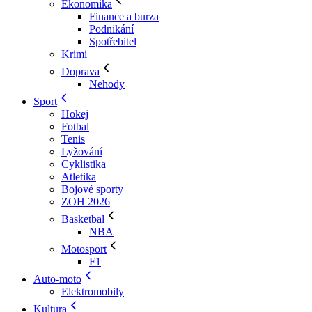
Ekonomika
Finance a burza
Podnikání
Spotřebitel
Krimi
Doprava
Nehody
Sport
Hokej
Fotbal
Tenis
Lyžování
Cyklistika
Atletika
Bojové sporty
ZOH 2026
Basketbal
NBA
Motosport
F1
Auto-moto
Elektromobily
Kultura