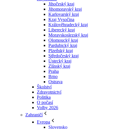
Jihočeský kraj
Jihomoravský kraj
Karlovarský kraj
Kraj Vysočina
Králověhradecký kraj
Liberecký kraj
Moravskoslezský kraj
Olomoucký kraj
Pardubický kraj
Plzeňský kraj
Středočeský kraj
Ústecký kraj
Zlínský kraj
Praha
Brno
Ostrava
Školství
Zdravotnictví
Politika
O počasí
Volby 2026
Zahraničí
Evropa
Slovensko