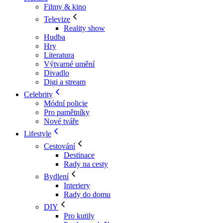
Filmy & kino
Televize
Reality show
Hudba
Hry
Literatura
Výtvarné umění
Divadlo
Digi a stream
Celebrity
Módní policie
Pro pamětníky
Nové tváře
Lifestyle
Cestování
Destinace
Rady na cesty
Bydlení
Interiery
Rady do domu
DIY
Pro kutily