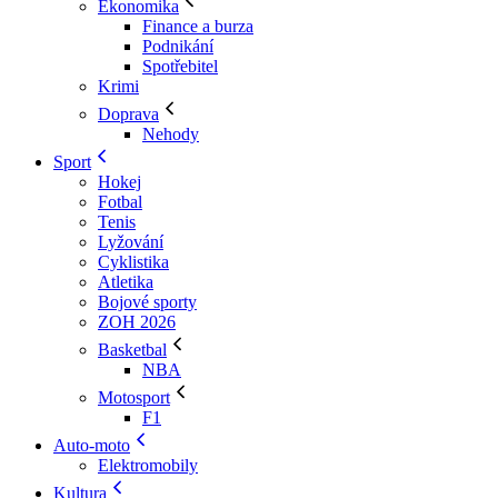
Ekonomika
Finance a burza
Podnikání
Spotřebitel
Krimi
Doprava
Nehody
Sport
Hokej
Fotbal
Tenis
Lyžování
Cyklistika
Atletika
Bojové sporty
ZOH 2026
Basketbal
NBA
Motosport
F1
Auto-moto
Elektromobily
Kultura