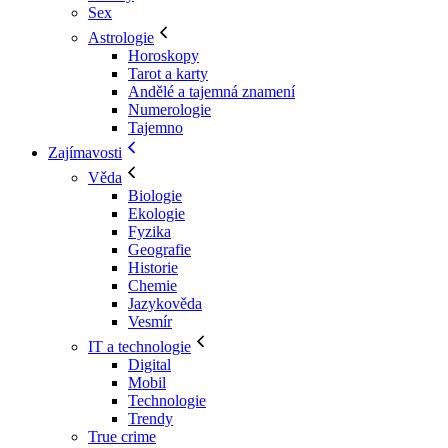
Sex
Astrologie
Horoskopy
Tarot a karty
Andělé a tajemná znamení
Numerologie
Tajemno
Zajímavosti
Věda
Biologie
Ekologie
Fyzika
Geografie
Historie
Chemie
Jazykověda
Vesmír
IT a technologie
Digital
Mobil
Technologie
Trendy
True crime