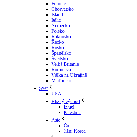
Francie
Chorvatsko
Island
Itálie
Německo
Polsko
Rakousko
Řecko
Rusko
Španělsko
Švédsko
Velká Británie
Rumunsko
Válka na Ukrajině
Maďarsko
Svět
USA
Blízký východ
Izrael
Palestina
Asie
Čína
Jižní Korea