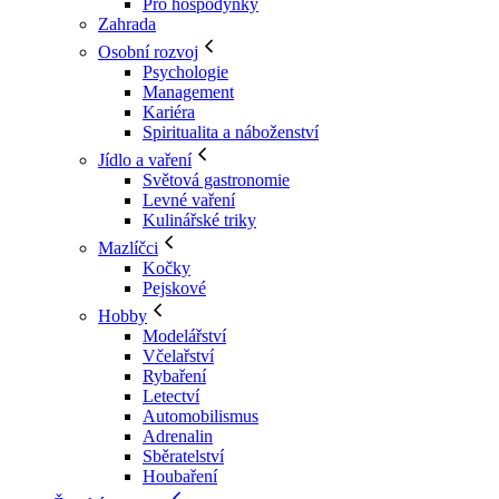
Pro hospodyňky
Zahrada
Osobní rozvoj
Psychologie
Management
Kariéra
Spiritualita a náboženství
Jídlo a vaření
Světová gastronomie
Levné vaření
Kulinářské triky
Mazlíčci
Kočky
Pejskové
Hobby
Modelářství
Včelařství
Rybaření
Letectví
Automobilismus
Adrenalin
Sběratelství
Houbaření