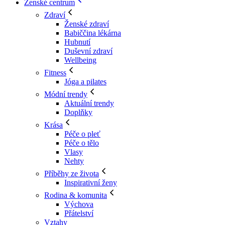
Ženské centrum
Zdraví
Ženské zdraví
Babiččina lékárna
Hubnutí
Duševní zdraví
Wellbeing
Fitness
Jóga a pilates
Módní trendy
Aktuální trendy
Doplňky
Krása
Péče o pleť
Péče o tělo
Vlasy
Nehty
Příběhy ze života
Inspirativní ženy
Rodina & komunita
Výchova
Přátelství
Vztahy