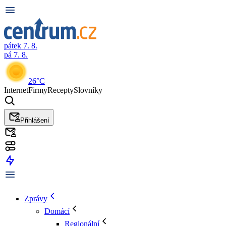
pátek 7. 8.
pá 7. 8.
26°C
Internet
Firmy
Recepty
Slovníky
Přihlášení
Zprávy
Domácí
Regionální