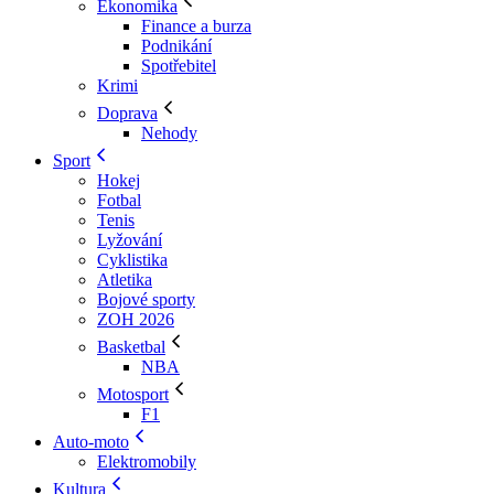
Ekonomika
Finance a burza
Podnikání
Spotřebitel
Krimi
Doprava
Nehody
Sport
Hokej
Fotbal
Tenis
Lyžování
Cyklistika
Atletika
Bojové sporty
ZOH 2026
Basketbal
NBA
Motosport
F1
Auto-moto
Elektromobily
Kultura