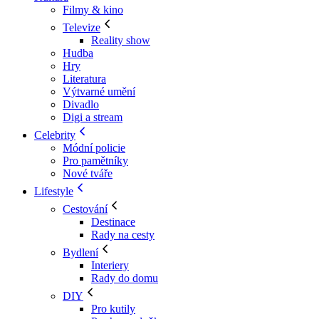
Filmy & kino
Televize
Reality show
Hudba
Hry
Literatura
Výtvarné umění
Divadlo
Digi a stream
Celebrity
Módní policie
Pro pamětníky
Nové tváře
Lifestyle
Cestování
Destinace
Rady na cesty
Bydlení
Interiery
Rady do domu
DIY
Pro kutily