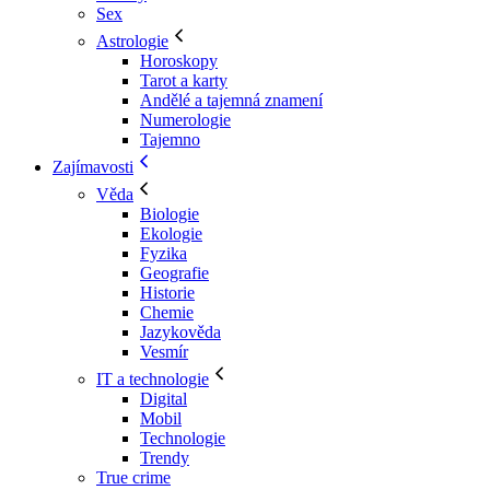
Sex
Astrologie
Horoskopy
Tarot a karty
Andělé a tajemná znamení
Numerologie
Tajemno
Zajímavosti
Věda
Biologie
Ekologie
Fyzika
Geografie
Historie
Chemie
Jazykověda
Vesmír
IT a technologie
Digital
Mobil
Technologie
Trendy
True crime