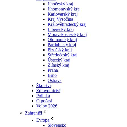
Jihočeský kraj
Jihomoravský kraj
Karlovarský kraj
Kraj Vysočina
Králověhradecký kraj
Liberecký kraj
Moravskoslezský kraj
Olomoucký kraj
Pardubický kraj
Plzeňský kraj
Středočeský kraj
Ústecký kraj
Zlínský kraj
Praha
Brno
Ostrava
Školství
Zdravotnictví
Politika
O počasí
Volby 2026
Zahraničí
Evropa
Slovensko