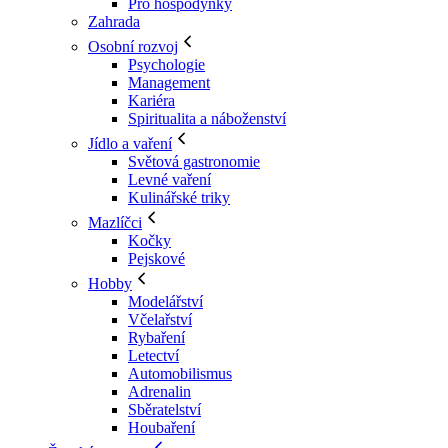
Pro hospodyňky
Zahrada
Osobní rozvoj
Psychologie
Management
Kariéra
Spiritualita a náboženství
Jídlo a vaření
Světová gastronomie
Levné vaření
Kulinářské triky
Mazlíčci
Kočky
Pejskové
Hobby
Modelářství
Včelařství
Rybaření
Letectví
Automobilismus
Adrenalin
Sběratelství
Houbaření