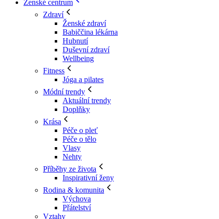
Ženské centrum
Zdraví
Ženské zdraví
Babiččina lékárna
Hubnutí
Duševní zdraví
Wellbeing
Fitness
Jóga a pilates
Módní trendy
Aktuální trendy
Doplňky
Krása
Péče o pleť
Péče o tělo
Vlasy
Nehty
Příběhy ze života
Inspirativní ženy
Rodina & komunita
Výchova
Přátelství
Vztahy