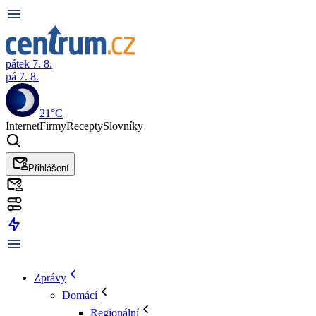
pátek 7. 8.
pá 7. 8.
21°C
Internet
Firmy
Recepty
Slovníky
Přihlášení
Zprávy
Domácí
Regionální