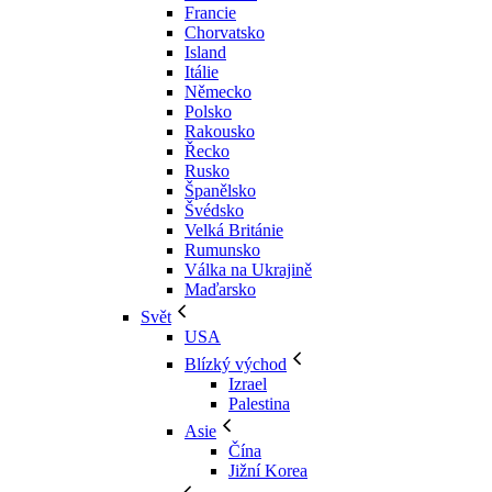
Francie
Chorvatsko
Island
Itálie
Německo
Polsko
Rakousko
Řecko
Rusko
Španělsko
Švédsko
Velká Británie
Rumunsko
Válka na Ukrajině
Maďarsko
Svět
USA
Blízký východ
Izrael
Palestina
Asie
Čína
Jižní Korea