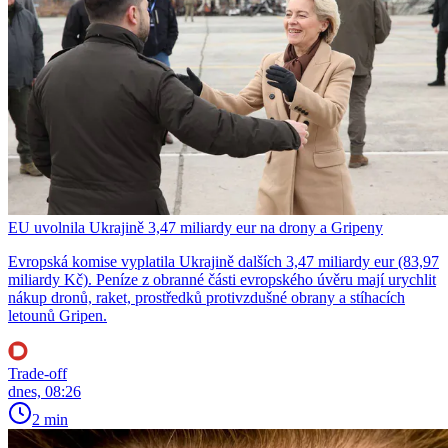
EU uvolnila Ukrajině 3,47 miliardy eur na drony a Gripeny
Evropská komise vyplatila Ukrajině dalších 3,47 miliardy eur (83,97
miliardy Kč). Peníze z obranné části evropského úvěru mají urychlit
nákup dronů, raket, prostředků protivzdušné obrany a stíhacích
letounů Gripen.
Trade-off
dnes, 08:26
2 min