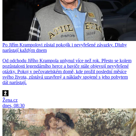
Po Jiřím Krampolovi zůstal pokojík i nevyřešené závazky. Dluhy
narůstají každým dnem
Od odchodu Jiřího Krampola uplynul více než rok. Přesto se kolem
pozůstalosti legendárního herce a baviče stále objevují nevyřešené
otázky. Pokoj v pečovatelském domě, kde prožil poslední měsíce
svého života, zůstává uzavřený a náklady spojené s jeho pobytem
dál narůstají.
Žena.cz
dnes, 08:30