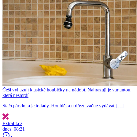
Češi vyhazují klasické houbičky na nádobí. Nahrazují je variantou,
která nesmrdí
Stačí pár dní a je to tady. Houbička u dřezu začne vydávat […]
Extrafit.cz
dnes, 08:21