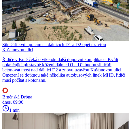
Silničáři kvůli pracím na dálnicích D1 a D2 opět uzavřou
Kaštanovou ulici
Řidiče v Brně čeká o víkendu další dopravní komplikace. Kvůli
pokračující přestavbě křížení dálnic D1 a D2 budou silničáři
betonovat most nad dálnicí D2 a znovu uzavřou Kaštanovou ulici.
Omezení se dotknou také několika autobusových linek MHD, řidiči
musí počítat s kolonami.
Brněnská Drbna
dnes, 09:00
1 min