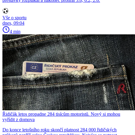
přestávky rozplakal a nakonec prohrál 3:6, 6:2, 2:6.
Vše o sportu
dnes, 09:04
4 min
Řidičák letos propadne 284 tisícům motoristů. Nový si mohou
vyřídit z domova
Do konce letošního roku skončí platnost 284 000 řidičských