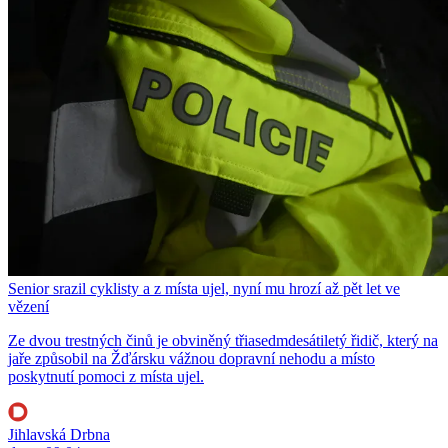
Senior srazil cyklisty a z místa ujel, nyní mu hrozí až pět let ve
vězení
Ze dvou trestných činů je obviněný třiasedmdesátiletý řidič, který na
jaře způsobil na Žďársku vážnou dopravní nehodu a místo
poskytnutí pomoci z místa ujel.
Jihlavská Drbna