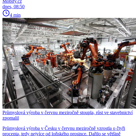
Mobify.cz
dnes, 08:50
4 min
Průmyslová výroba v červnu meziročně stoupla, růst ve stavebnictví
zpomalil
Průmyslová výroba v Česku v červnu meziročně vzrostla o čtyři
procenta, tedy nejvíce od loňského prosince. Dařilo se většině