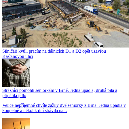
Silničáři kvůli pracím na dálnicích D1 a D2 opět uzavřou
Kaštanovou ulici
Strážníci pomohli seniorkám v Brně. Jedna upadla, druhá pila a
připálila jídlo
Velice nepříjemné chvíle zažily dvě seniorky z Brna. Jedna upadla v
koupelně a několik dní strávila na...