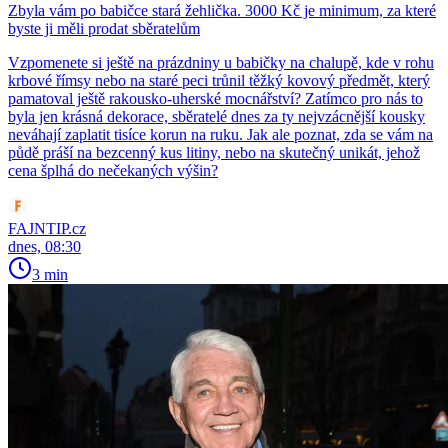
Zbyla vám po babičce stará žehlička. 3000 Kč je minimum, za které
byste ji měli prodat sběratelům
Vzpomenete si ještě na prázdniny u babičky na chalupě, kde v rohu
krbové římsy nebo na staré peci trůnil těžký kovový předmět, který
pamatoval ještě rakousko-uherské mocnářství? Zatímco pro nás to
byla jen krásná dekorace, sběratelé dnes za ty nejvzácnější kousky
neváhají zaplatit tisíce korun na ruku. Jak ale poznat, zda se vám na
půdě práší na bezcenný kus litiny, nebo na skutečný unikát, jehož
cena šplhá do nečekaných výšin?
FAJNTIP.cz
dnes, 08:30
3 min