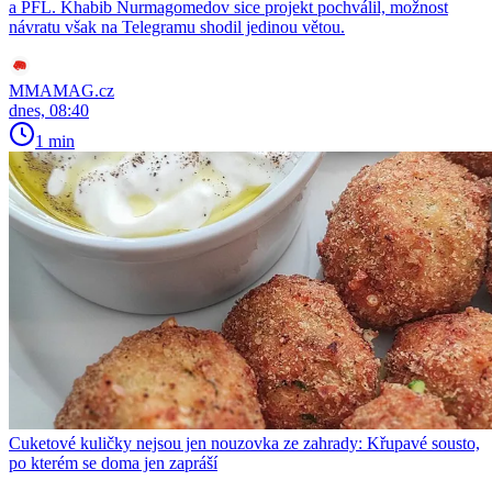
a PFL. Khabib Nurmagomedov sice projekt pochválil, možnost
návratu však na Telegramu shodil jedinou větou.
MMAMAG.cz
dnes, 08:40
1 min
Cuketové kuličky nejsou jen nouzovka ze zahrady: Křupavé sousto,
po kterém se doma jen zapráší