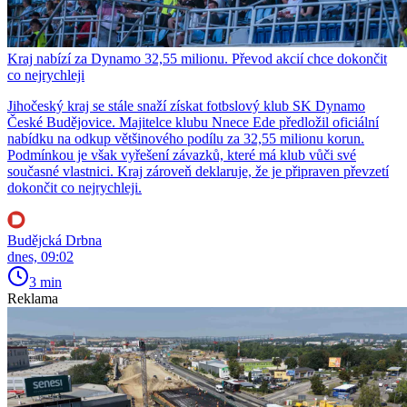
Kraj nabízí za Dynamo 32,55 milionu. Převod akcií chce dokončit
co nejrychleji
Jihočeský kraj se stále snaží získat fotbslový klub SK Dynamo
České Budějovice. Majitelce klubu Nnece Ede předložil oficiální
nabídku na odkup většinového podílu za 32,55 milionu korun.
Podmínkou je však vyřešení závazků, které má klub vůči své
současné vlastnici. Kraj zároveň deklaruje, že je připraven převzetí
dokončit co nejrychleji.
Budějcká Drbna
dnes, 09:02
3 min
Reklama