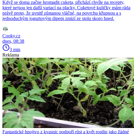
Když se doma začne hromadit cuketa, přichází chvíle na recepty,
které nejsou jen další variací na placky. Cuketové kuličky mám ráda
právě proto, že uvnitř zůstanou vláčné, na povrchu křupnou a s
jednoduchým jogurtovým dipem zmizí ze stolu skoro hned.
Cooky.cz
dnes, 08:38
3 min
Reklama
Fantastické hnojivo z kvasnic podpoří růst a květ rostlin jako žádné