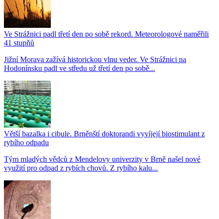
Ve Strážnici padl třetí den po sobě rekord. Meteorologové naměřili
41 stupňů
Jižní Morava zažívá historickou vlnu veder. Ve Strážnici na
Hodonínsku padl ve středu už třetí den po sobě...
Větší bazalka i cibule. Brněnští doktorandi vyvíjejí biostimulant z
rybího odpadu
Tým mladých vědců z Mendelovy univerzity v Brně našel nové
využití pro odpad z rybích chovů. Z rybího kalu...