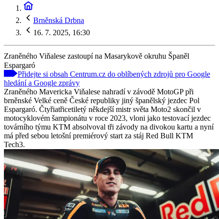
Brněnská Drbna
16. 7. 2025, 16:30
Zraněného Viňalese zastoupí na Masarykově okruhu Španěl
Espargaró
Přidejte si obsah Centrum.cz do oblíbených zdrojů pro Google
hledání a Google zprávy
Zraněného Mavericka Viňalese nahradí v závodě MotoGP při
brněnské Velké ceně České republiky jiný španělský jezdec Pol
Espargaró. Čtyřiatřicetiletý někdejší mistr světa Moto2 skončil v
motocyklovém šampionátu v roce 2023, vloni jako testovací jezdec
továrního týmu KTM absolvoval tři závody na divokou kartu a nyní
má před sebou letošní premiérový start za stáj Red Bull KTM
Tech3.