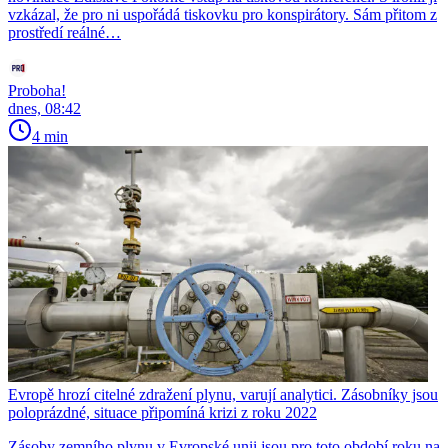
vzkázal, že pro ni uspořádá tiskovku pro konspirátory. Sám přitom z
prostředí reálné…
Proboha!
dnes, 08:42
4 min
Evropě hrozí citelné zdražení plynu, varují analytici. Zásobníky jsou
poloprázdné, situace připomíná krizi z roku 2022
Zásoby zemního plynu v Evropské unii jsou pro toto období roku na