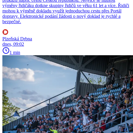
průkazů napříč celou Českou republikou. Nejvíce se nutnost
výměny řidičáku dotkne skupiny řidičů ve věku 61 let a více. Řidiči
mohou k výměně dokladu využít jednoduchou cestu přes Portál
dopravy. Elektronické podání žádosti o nový doklad je rychlé a
bezpečné.
Plzeňská Drbna
dnes, 09:02
1 min