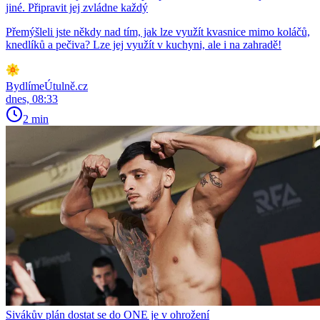
jiné. Připravit jej zvládne každý
Přemýšleli jste někdy nad tím, jak lze využít kvasnice mimo koláčů,
knedlíků a pečiva? Lze jej využít v kuchyni, ale i na zahradě!
BydlímeÚtulně.cz
dnes, 08:33
2 min
Sivákův plán dostat se do ONE je v ohrožení