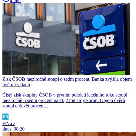
4 min
Zisk ČSOB meziročně stoupl o sedm procent. Banka zvýšila objem
úvěrů i vkladů
Čistý zisk skupiny ČSOB v prvním pololetí letošního roku stoupl
meziročně o sedm procent na 10,2 miliardy korun. Objem úvěrů
stoupl o devět procent...
HN.cz
dnes, 08:20