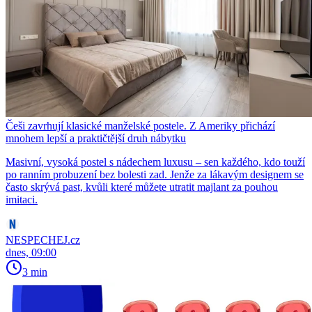
Češi zavrhují klasické manželské postele. Z Ameriky přichází
mnohem lepší a praktičtější druh nábytku
Masivní, vysoká postel s nádechem luxusu – sen každého, kdo touží
po ranním probuzení bez bolesti zad. Jenže za lákavým designem se
často skrývá past, kvůli které můžete utratit majlant za pouhou
imitaci.
NESPECHEJ.cz
dnes, 09:00
3 min