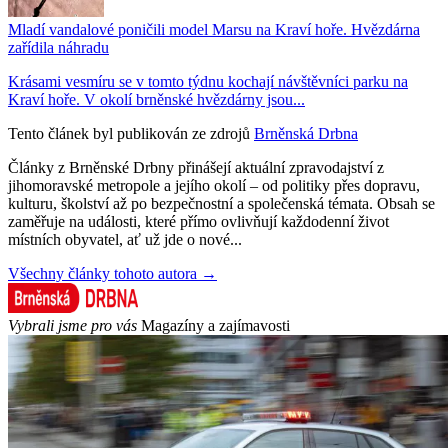
Mladí vandalové poničili model Marsu na Kraví hoře. Hvězdárna
zařídila náhradu
Krásami vesmíru se v tomto týdnu kochají návštěvníci parku na
Kraví hoře. V okolí brněnské hvězdárny jsou...
Tento článek byl publikován ze zdrojů
Brněnská Drbna
Články z Brněnské Drbny přinášejí aktuální zpravodajství z
jihomoravské metropole a jejího okolí – od politiky přes dopravu,
kulturu, školství až po bezpečnostní a společenská témata. Obsah se
zaměřuje na události, které přímo ovlivňují každodenní život
místních obyvatel, ať už jde o nové...
Všechny články tohoto autora →
Vybrali jsme pro vás
Magazíny a zajímavosti