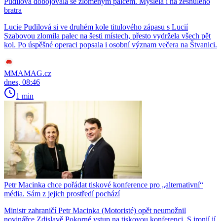
Pudilová dobojovala se zlomeným palcem. Myslela i na zesnulého
bratra
Lucie Pudilová si ve druhém kole titulového zápasu s Lucií
Szabovou zlomila palec na šesti místech, přesto vydržela všech pět
kol. Po úspěšné operaci popsala i osobní význam večera na Štvanici.
MMAMAG.cz
dnes, 08:46
1 min
Petr Macinka chce pořádat tiskové konference pro „alternativní“
média. Sám z jejich prostředí pochází
Ministr zahraničí Petr Macinka (Motoristé) opět neumožnil
novinářce Zdislavě Pokorné vstup na tiskovou konferenci. S ironií jí