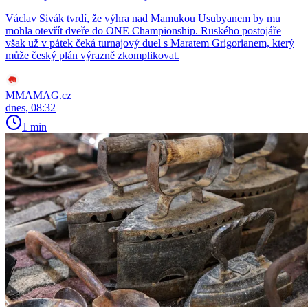
Václav Sivák tvrdí, že výhra nad Mamukou Usubyanem by mu
mohla otevřít dveře do ONE Championship. Ruského postojáře
však už v pátek čeká turnajový duel s Maratem Grigorianem, který
může český plán výrazně zkomplikovat.
MMAMAG.cz
dnes, 08:32
1 min