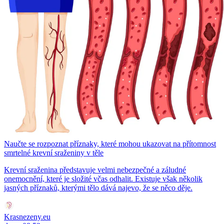
Naučte se rozpoznat příznaky, které mohou ukazovat na přítomnost
smrtelné krevní sraženiny v těle
Krevní sraženina představuje velmi nebezpečné a záludné
onemocnění, které je složité včas odhalit. Existuje však několik
jasných příznaků, kterými tělo dává najevo, že se něco děje.
Krasnezeny.eu