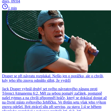
dnes, 09:04
1 min
Draper se při návratu rozplakal. Nešlo jen o porážku, ale o chvíli,
kdy jeho tělo znovu odmítlo slíbit, že vydrží
Jack Draper vyhrál druhý set svého návratového zápasu proti
Térenci Atmanemu 6:2. Měl za sebou pomalý začátek, postupně
našel rytmus a na chvíli připomněl hráče, který se dokázal dostat až
na čtvrté místo světového žebříčku. Ve třetím setu však jeho výkon
znovu odešel. Brit ztrácel sílu při servisu, za stavu 1:4 se během