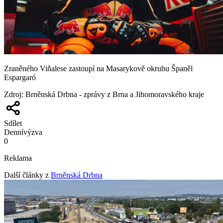
Zraněného Viňalese zastoupí na Masarykově okruhu Španěl
Espargaró
Zdroj
:
Brněnská Drbna - zprávy z Brna a Jihomoravského kraje
Sdílet
Denní
výzva
0
Reklama
Další články z
Brněnská Drbna