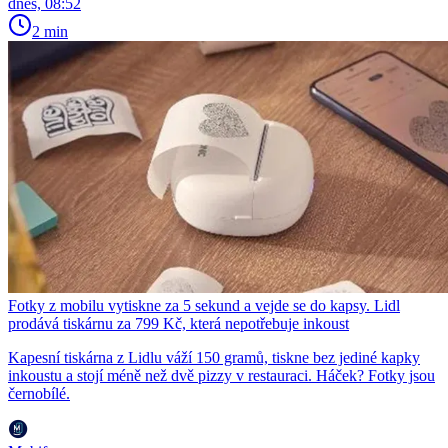
dnes, 08:52
2 min
Fotky z mobilu vytiskne za 5 sekund a vejde se do kapsy. Lidl
prodává tiskárnu za 799 Kč, která nepotřebuje inkoust
Kapesní tiskárna z Lidlu váží 150 gramů, tiskne bez jediné kapky
inkoustu a stojí méně než dvě pizzy v restauraci. Háček? Fotky jsou
černobílé.