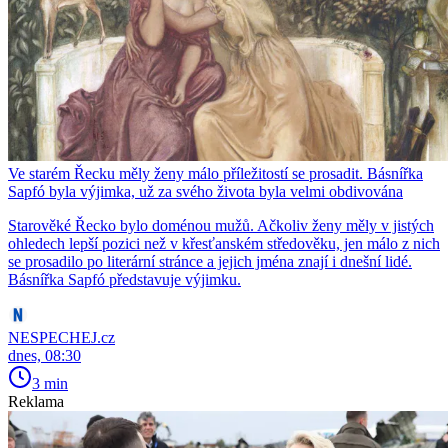
Ve starém Řecku měly ženy málo příležitostí se prosadit. Básnířka
Sapfó byla výjimka, už za svého života byla velmi obdivována
Starověké Řecko bylo doménou mužů. Ačkoliv ženy měly v jistých
ohledech lepší pozici než v křesťanském středověku, jen málo z nich
se prosadilo po literární stránce a jejich jména znají i dnešní lidé.
Básnířka Sapfó představuje výjimku.
NESPECHEJ.cz
dnes, 08:30
3 min
Reklama