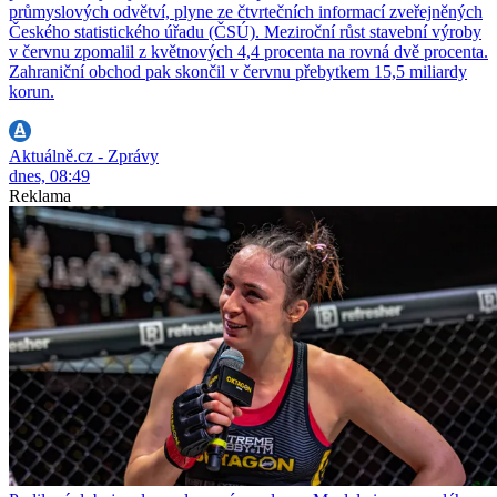
průmyslových odvětví, plyne ze čtvrtečních informací zveřejněných
Českého statistického úřadu (ČSÚ). Meziroční růst stavební výroby
v červnu zpomalil z květnových 4,4 procenta na rovná dvě procenta.
Zahraniční obchod pak skončil v červnu přebytkem 15,5 miliardy
korun.
Aktuálně.cz - Zprávy
dnes, 08:49
Reklama