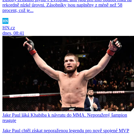
rekordně nízké úrovni. Zásobníky jsou naplněny z méně než 58
procent, což je...
HN.cz
dnes, 08:41
Jake Paul láká Khabiba k návratu do MMA. Neporažený šampion
reaguje
Jake Paul chtěl získat neporaženou legendu pro nově spojené MVP