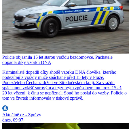
Policie objasnila 15 let starou vraždu bezdomovce. Pachatele
dopadla díky vzorku DNA
Kriminalisté dopadli díky shodě vzorku DNA člověka, kterého
podezírají z vraždy muže spáchané před 15 lety v Praze.
Podezřelého Čecha zadrželi ve Středočeském kraji. Za vraždu
spáchanou zvlášť surovým a trýznivým způsobem mu hrozí 15 až
20 let vězení, k činu se nepřiznal. Soud ho poslal do vazby. Policie o
tom ve čtvrtek informovala v tiskové zprávě.
Aktuálně.cz - Zprávy
dnes, 09:07