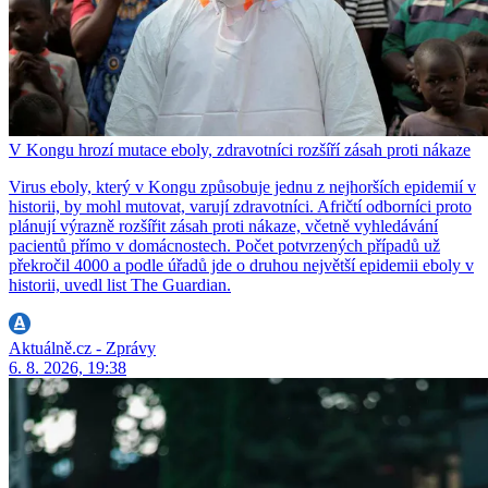
V Kongu hrozí mutace eboly, zdravotníci rozšíří zásah proti nákaze
Virus eboly, který v Kongu způsobuje jednu z nejhorších epidemií v
historii, by mohl mutovat, varují zdravotníci. Afričtí odborníci proto
plánují výrazně rozšířit zásah proti nákaze, včetně vyhledávání
pacientů přímo v domácnostech. Počet potvrzených případů už
překročil 4000 a podle úřadů jde o druhou největší epidemii eboly v
historii, uvedl list The Guardian.
Aktuálně.cz - Zprávy
6. 8. 2026, 19:38