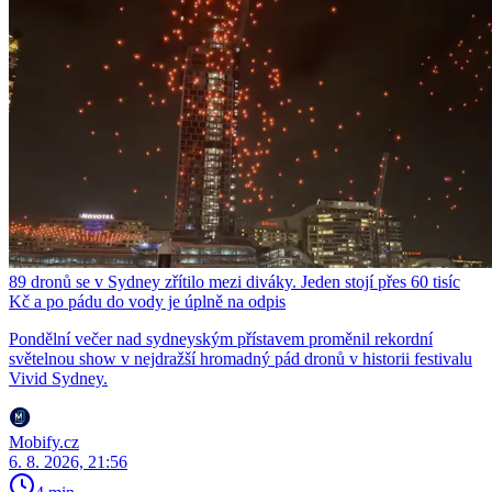
89 dronů se v Sydney zřítilo mezi diváky. Jeden stojí přes 60 tisíc
Kč a po pádu do vody je úplně na odpis
Pondělní večer nad sydneyským přístavem proměnil rekordní
světelnou show v nejdražší hromadný pád dronů v historii festivalu
Vivid Sydney.
Mobify.cz
6. 8. 2026, 21:56