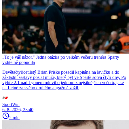
„To je váš názor." Jedna otázka po velkém večeru trenéra Sparty
viditelně popudila
Devětačtyřicetiletý Brian Priske posadil kapitána na lavičku a do
základní sestavy poslal muže, který byl ve Spartě sotva čtyři dny. Po
výhře 2:1 nad Lyonem mluvil o jednom z nejsilnějších večerů, jaké
na Letné za svého druhého angažmá zažil.
SportWin
6. 8. 2026, 23:40
2 min