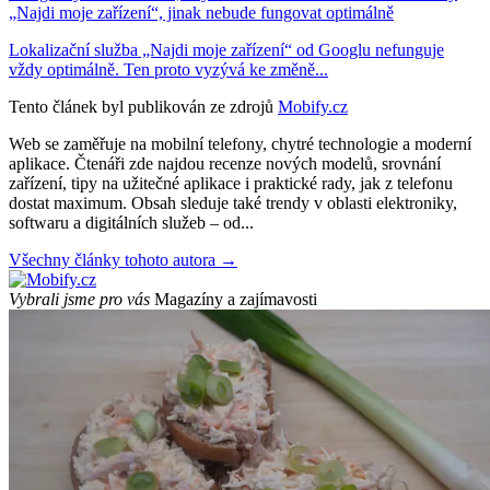
„Najdi moje zařízení“, jinak nebude fungovat optimálně
Lokalizační služba „Najdi moje zařízení“ od Googlu nefunguje
vždy optimálně. Ten proto vyzývá ke změně...
Tento článek byl publikován ze zdrojů
Mobify.cz
Web se zaměřuje na mobilní telefony, chytré technologie a moderní
aplikace. Čtenáři zde najdou recenze nových modelů, srovnání
zařízení, tipy na užitečné aplikace i praktické rady, jak z telefonu
dostat maximum. Obsah sleduje také trendy v oblasti elektroniky,
softwaru a digitálních služeb – od...
Všechny články tohoto autora →
Vybrali jsme pro vás
Magazíny a zajímavosti