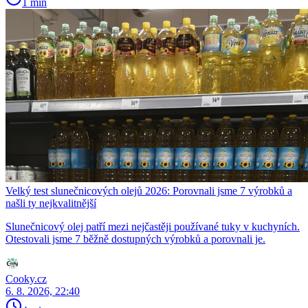
1 min
Velký test slunečnicových olejů 2026: Porovnali jsme 7 výrobků a
našli ty nejkvalitnější
Slunečnicový olej patří mezi nejčastěji používané tuky v kuchyních.
Otestovali jsme 7 běžně dostupných výrobků a porovnali je.
Cooky.cz
6. 8. 2026, 22:40