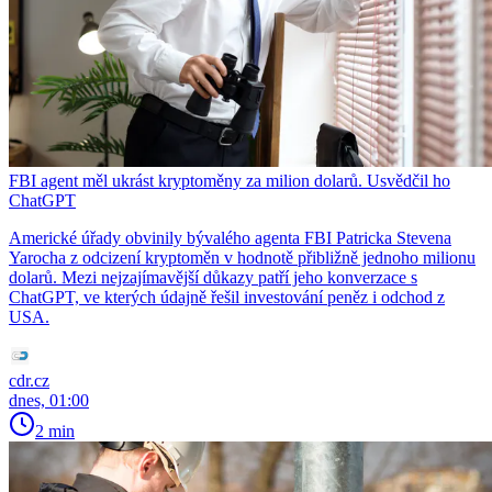
FBI agent měl ukrást kryptoměny za milion dolarů. Usvědčil ho
ChatGPT
Americké úřady obvinily bývalého agenta FBI Patricka Stevena
Yarocha z odcizení kryptoměn v hodnotě přibližně jednoho milionu
dolarů. Mezi nejzajímavější důkazy patří jeho konverzace s
ChatGPT, ve kterých údajně řešil investování peněz i odchod z
USA.
cdr.cz
dnes, 01:00
2 min