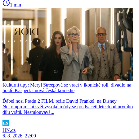
1 min
Kulturní tipy: Meryl Streepová se vrací v ikonické roli, divadlo na
hradě Kašperk i nová česká komedie
Ďábel nosí Pradu 2 FILM, režie David Frankel, na Disney+
Nekompromisní svět vysoké módy se po dvaceti letech od prvního
dílu vrátil. Nesmlouvavá...
HN.cz
6. 8. 2026, 22:00