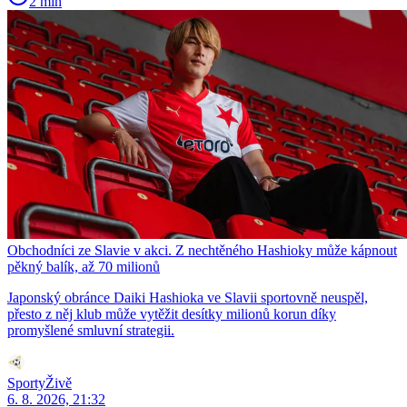
2 min
Obchodníci ze Slavie v akci. Z nechtěného Hashioky může kápnout
pěkný balík, až 70 milionů
Japonský obránce Daiki Hashioka ve Slavii sportovně neuspěl,
přesto z něj klub může vytěžit desítky milionů korun díky
promyšlené smluvní strategii.
SportyŽivě
6. 8. 2026, 21:32