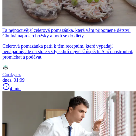
Ta nejpoctivější celerová pomazánka, která vám připomene dětství:
Chutná naprosto božsky a hodí se do diety
Celerová pomazánka patří k těm receptům, které vypadají
nenápadně, ale na stole vždy sklidí největší úspěch. Stačí nastrouhat,
promíchat a podávat.
Cooky.cz
dnes, 01:09
4 min