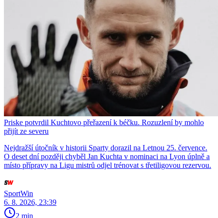
Priske potvrdil Kuchtovo přeřazení k béčku. Rozuzlení by mohlo
přijít ze severu
Nejdražší útočník v historii Sparty dorazil na Letnou 25. července.
O deset dní později chyběl Jan Kuchta v nominaci na Lyon úplně a
místo přípravy na Ligu mistrů odjel trénovat s třetiligovou rezervou.
SportWin
6. 8. 2026, 23:39
2 min