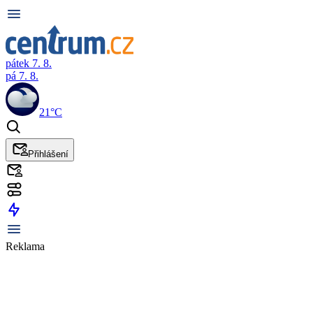
pátek 7. 8.
pá 7. 8.
21°C
Přihlášení
Reklama