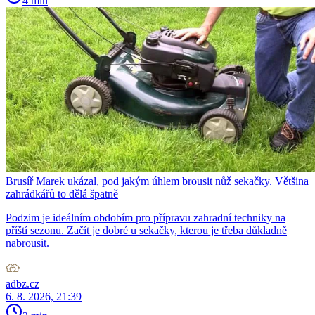
4 min
Brusíř Marek ukázal, pod jakým úhlem brousit nůž sekačky. Většina
zahrádkářů to dělá špatně
Podzim je ideálním obdobím pro přípravu zahradní techniky na
příští sezonu. Začít je dobré u sekačky, kterou je třeba důkladně
nabrousit.
adbz.cz
6. 8. 2026, 21:39