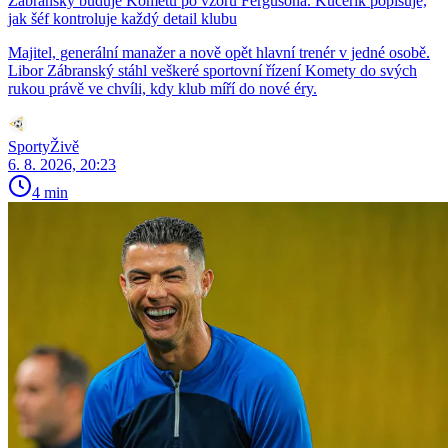
Zábranský buduje Kometu po vzoru Fergusona. Kučeřík popisuje,
jak šéf kontroluje každý detail klubu
Majitel, generální manažer a nově opět hlavní trenér v jedné osobě.
Libor Zábranský stáhl veškeré sportovní řízení Komety do svých
rukou právě ve chvíli, kdy klub míří do nové éry.
SportyŽivě
6. 8. 2026, 20:23
4 min