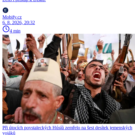
Mobify.cz
6. 8. 2026, 20:32
4 min
Při útocích povstaleckých Húsíů zemřelo na šest desítek jemenských
vojáků