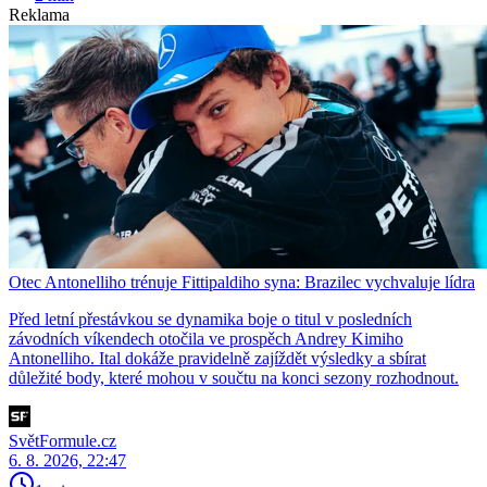
Reklama
Otec Antonelliho trénuje Fittipaldiho syna: Brazilec vychvaluje lídra
Před letní přestávkou se dynamika boje o titul v posledních
závodních víkendech otočila ve prospěch Andrey Kimiho
Antonelliho. Ital dokáže pravidelně zajíždět výsledky a sbírat
důležité body, které mohou v součtu na konci sezony rozhodnout.
SvětFormule.cz
6. 8. 2026, 22:47