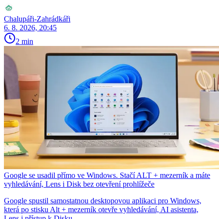
Chalupáři-Zahrádkáři
6. 8. 2026, 20:45
2 min
Google se usadil přímo ve Windows. Stačí ALT + mezerník a máte
vyhledávání, Lens i Disk bez otevření prohlížeče
Google spustil samostatnou desktopovou aplikaci pro Windows,
která po stisku Alt + mezerník otevře vyhledávání, AI asistenta,
Lens i přístup k Disku.