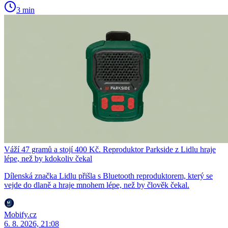
3 min
Váží 47 gramů a stojí 400 Kč. Reproduktor Parkside z Lidlu hraje
lépe, než by kdokoliv čekal
Dílenská značka Lidlu přišla s Bluetooth reproduktorem, který se
vejde do dlaně a hraje mnohem lépe, než by člověk čekal.
Mobify.cz
6. 8. 2026, 21:08