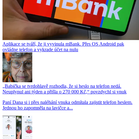
Aplikace se tváří, že ji vyvinula mBank. Přes OS Android pak
ovládne telefon a vykrade účet na nulu
„Babička se tvrdohlavě rozhodla, že si heslo na telefon nedá.
Neuplynul ani týden a přišla o 270 000 Kč,“ povzdychl si vnuk
Paní Dana si i přes naléhání vnuka odmítala zajistit telefon heslem.
Jednou ho zapomněla na lavičce a...