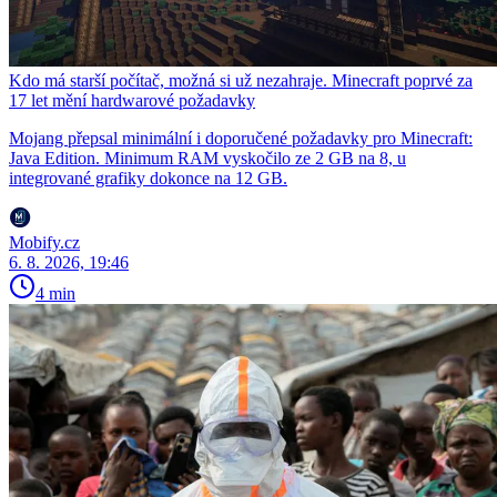
Kdo má starší počítač, možná si už nezahraje. Minecraft poprvé za
17 let mění hardwarové požadavky
Mojang přepsal minimální i doporučené požadavky pro Minecraft:
Java Edition. Minimum RAM vyskočilo ze 2 GB na 8, u
integrované grafiky dokonce na 12 GB.
Mobify.cz
6. 8. 2026, 19:46
4 min