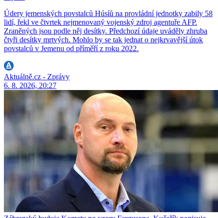
Údery jemenských povstalců Húsíů na provládní jednotky zabily 58
lidí, řekl ve čtvrtek nejmenovaný vojenský zdroj agentuře AFP.
Zraněných jsou podle něj desítky. Předchozí údaje uváděly zhruba
čtyři desítky mrtvých. Mohlo by se tak jednat o nejkrvavější útok
povstalců v Jemenu od příměří z roku 2022.
Aktuálně.cz - Zprávy
6. 8. 2026, 20:27