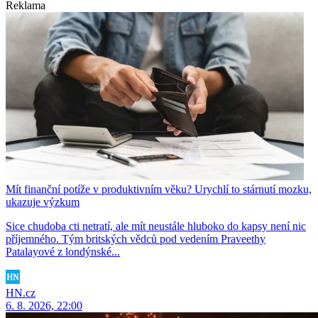
Reklama
Mít finanční potíže v produktivním věku? Urychlí to stárnutí mozku,
ukazuje výzkum
Sice chudoba cti netratí, ale mít neustále hluboko do kapsy není nic
příjemného. Tým britských vědců pod vedením Praveethy
Patalayové z londýnské...
HN.cz
6. 8. 2026, 22:00