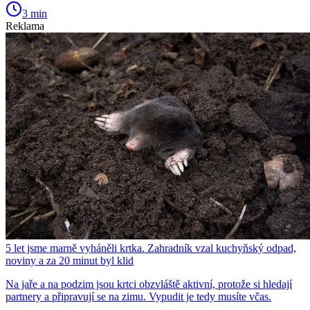
3 min
Reklama
5 let jsme marně vyháněli krtka. Zahradník vzal kuchyňský odpad,
noviny a za 20 minut byl klid
Na jaře a na podzim jsou krtci obzvláště aktivní, protože si hledají
partnery a připravují se na zimu. Vypudit je tedy musíte včas.