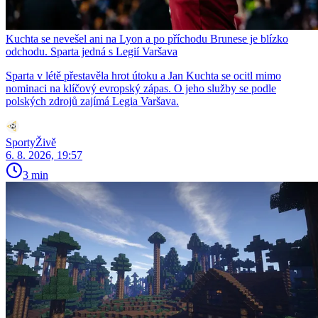
Kuchta se nevešel ani na Lyon a po příchodu Brunese je blízko
odchodu. Sparta jedná s Legií Varšava
Sparta v létě přestavěla hrot útoku a Jan Kuchta se ocitl mimo
nominaci na klíčový evropský zápas. O jeho služby se podle
polských zdrojů zajímá Legia Varšava.
SportyŽivě
6. 8. 2026, 19:57
3 min