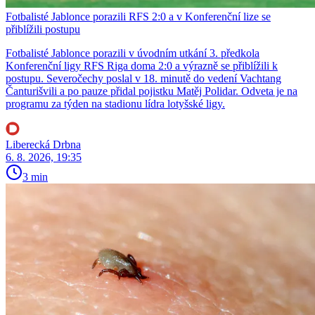
Fotbalisté Jablonce porazili RFS 2:0 a v Konferenční lize se
přiblížili postupu
Fotbalisté Jablonce porazili v úvodním utkání 3. předkola
Konferenční ligy RFS Riga doma 2:0 a výrazně se přiblížili k
postupu. Severočechy poslal v 18. minutě do vedení Vachtang
Čanturišvili a po pauze přidal pojistku Matěj Polidar. Odveta je na
programu za týden na stadionu lídra lotyšské ligy.
Liberecká Drbna
6. 8. 2026, 19:35
3 min