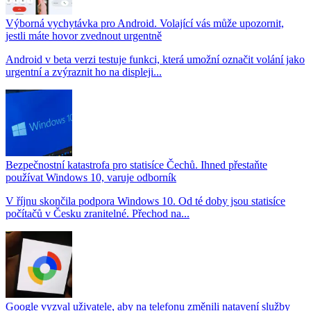
Výborná vychytávka pro Android. Volající vás může upozornit,
jestli máte hovor zvednout urgentně
Android v beta verzi testuje funkci, která umožní označit volání jako
urgentní a zvýraznit ho na displeji...
Bezpečnostní katastrofa pro statisíce Čechů. Ihned přestaňte
používat Windows 10, varuje odborník
V říjnu skončila podpora Windows 10. Od té doby jsou statisíce
počítačů v Česku zranitelné. Přechod na...
Google vyzval uživatele, aby na telefonu změnili natavení služby