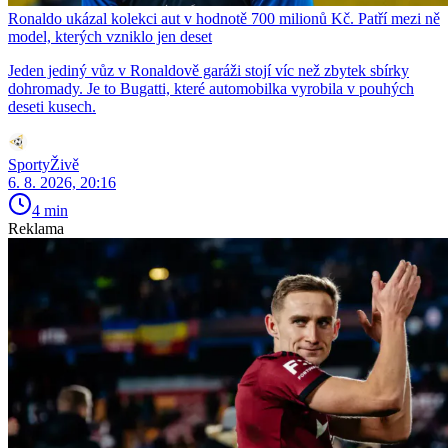
Ronaldo ukázal kolekci aut v hodnotě 700 milionů Kč. Patří mezi ně
model, kterých vzniklo jen deset
Jeden jediný vůz v Ronaldově garáži stojí víc než zbytek sbírky
dohromady. Je to Bugatti, které automobilka vyrobila v pouhých
deseti kusech.
SportyŽivě
6. 8. 2026, 20:16
4 min
Reklama