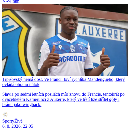
4 min
Trpišovský nemá dost. Ve Francii loví rychlíka Mandengueho, který
ovládá obranu i útok
Slavia po sedmi letních posilách míří znovu do Francie, tentokrát po
dvacetiletém Kamerunci z Auxerre, který ve třetí lize střílel góly i
bránil jako wingback.
SportyŽivě
6. 8. 2026, 22:05