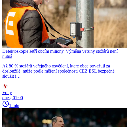
Defektoskopie šetří obcím miliony. Výměna většiny stožárů není
nutná
Až 80 % stožárů veřejného osvětlení, které obce považují za
dosloužilé, může podle měření společnosti ČEZ ESL bezpečně
sloužit i…
Volty
dnes, 01:00
1 min